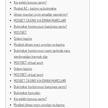
Xoş gəldin bonusu varmı?
Mosbet AZ – kazino və bukmeker
İdman mərcləri üçün əmsallar yaxşıdırmı?
MOSBET CASINO VƏ İDMAN MƏRCLƏRİ
Bukmeker kontorunun lisenziyası varmı?
MOSTBET
Onlayn kazino
Mostbet idman mərc oyunları və kazino
Bukmeker kontorunun rəsmi saytında necə
qeydiyyatdan keçmək olar
MOSTBET vİrtual sport
Onlayn kazino
MOSTBET vİrtual sport
MOSBET CASINO VƏ İDMAN MƏRCLƏRİ
Bukmeker kontorunun lisenziyası varmı?
Bukmeker bonusları
Xoş gəldin bonusu varmı?
Mostbet idman mərc oyunları və kazino