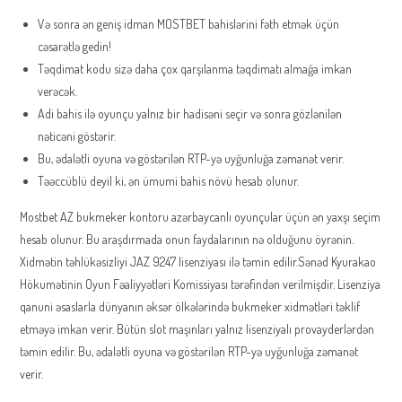
Və sonra ən geniş idman MOSTBET bahislərini fəth etmək üçün
cəsarətlə gedin!
Təqdimat kodu sizə daha çox qarşılanma təqdimatı almağa imkan
verəcək.
Adi bahis ilə oyunçu yalnız bir hadisəni seçir və sonra gözlənilən
nəticəni göstərir.
Bu, ədalətli oyuna və göstərilən RTP-yə uyğunluğa zəmanət verir.
Təəccüblü deyil ki, ən ümumi bahis növü hesab olunur.
Mostbet AZ bukmeker kontoru azərbaycanlı oyunçular üçün ən yaxşı seçim
hesab olunur. Bu araşdırmada onun faydalarının nə olduğunu öyrənin.
Xidmətin təhlükəsizliyi JAZ 9247 lisenziyası ilə təmin edilir.Sənəd Kyurakao
Hökumətinin Oyun Fəaliyyətləri Komissiyası tərəfindən verilmişdir. Lisenziya
qanuni əsaslarla dünyanın əksər ölkələrində bukmeker xidmətləri təklif
etməyə imkan verir. Bütün slot maşınları yalnız lisenziyalı provayderlərdən
təmin edilir. Bu, ədalətli oyuna və göstərilən RTP-yə uyğunluğa zəmanət
verir.