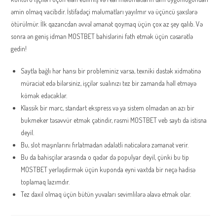
əmin olmaq vacibdir. İstifadəçi məlumatları yayılmır və üçüncü şəxslərə
ötürülmür. İlk qazancdan əvvəl əmanət qoymaq üçün çox az şey qalıb. Və
sonra ən geniş idman MOSTBET bahislərini fəth etmək üçün cəsarətlə
gedin!
Saytla bağlı hər hansı bir probleminiz varsa, texniki dəstək xidmətinə
müraciət edə bilərsiniz, işçilər sualınızı tez bir zamanda həll etməyə
kömək edəcəklər.
Klassik bir mərc, standart ekspress və ya sistem olmadan ən azı bir
bukmeker təsəvvür etmək çətindir, rəsmi MOSTBET veb saytı da istisna
deyil.
Bu, slot maşınlarını fırlatmadan ədalətli nəticələrə zəmanət verir.
Bu da bahisçilər arasında o qədər də populyar deyil, çünki bu tip
MOSTBET yerləşdirmək üçün kuponda eyni vaxtda bir neçə hadisə
toplamaq lazımdır.
Tez daxil olmaq üçün bütün yuvaları sevimlilərə əlavə etmək olar.