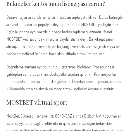
Bukmeker kontorunun lisenziyası varmı?
Dezavantajlar arasında əmsalları hesablamaqda çətinlik var. Bu da bahisçilər
arasında o qədər də populyar deyil, çünki bu tip MOSTBET yerləşdirmək
üçün kuponda eyni vaxtda bir neçə hadisə toplamaq lazımdır. Rəsmi
MOSTBET veb saytındakı mərclər qayda istisna deyil. Bir «ikiqat şans»
almaq, bir handikap vermək, bir başlanğıc vermək, cəmi seçmək və ya bir
hadisənin nəticəsi üçün adi bazardan istifadə etmək imkanı var.
Doğrulama zamanı oyunçunun pul çıxarması bloklanır. Prosedur başa
çatdıqdan sonra bütün məhdudiyyətlər aradan qaldırılır. Promosyonlar
bölməsində bütün cari bonuslar göstərilir. İstənilən promosyonun üzərinə
klikləməklə, siz əldə etmək və mərc etmək şərtlərini öyrənə bilərsiniz.
MOSTBET vİrtual sport
MostBet, Curacao lisenziyalı № 8048/JAZ altında Bizbon N.V. Köçürmələr
və əməliyyatlarla bağlı problemlərin qarşısını almaq üçün bukmeker
kontoru işçiləri üçün elan edilmiş və real məlumatların tam uyğunluğundan