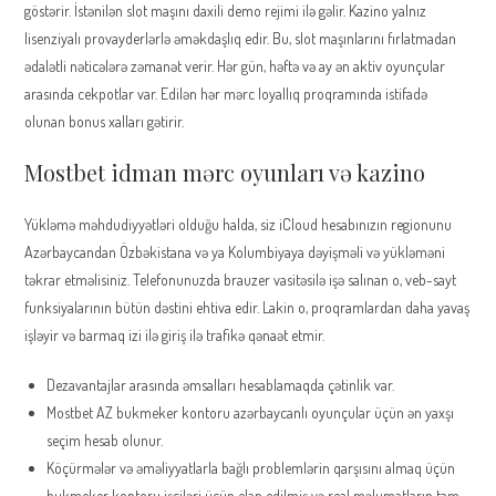
göstərir. İstənilən slot maşını daxili demo rejimi ilə gəlir. Kazino yalnız
lisenziyalı provayderlərlə əməkdaşlıq edir. Bu, slot maşınlarını fırlatmadan
ədalətli nəticələrə zəmanət verir. Hər gün, həftə və ay ən aktiv oyunçular
arasında cekpotlar var. Edilən hər mərc loyallıq proqramında istifadə
olunan bonus xalları gətirir.
Mostbet idman mərc oyunları və kazino
Yükləmə məhdudiyyətləri olduğu halda, siz iCloud hesabınızın regionunu
Azərbaycandan Özbəkistana və ya Kolumbiyaya dəyişməli və yükləməni
təkrar etməlisiniz. Telefonunuzda brauzer vasitəsilə işə salınan o, veb-sayt
funksiyalarının bütün dəstini ehtiva edir. Lakin o, proqramlardan daha yavaş
işləyir və barmaq izi ilə giriş ilə trafikə qənaət etmir.
Dezavantajlar arasında əmsalları hesablamaqda çətinlik var.
Mostbet AZ bukmeker kontoru azərbaycanlı oyunçular üçün ən yaxşı
seçim hesab olunur.
Köçürmələr və əməliyyatlarla bağlı problemlərin qarşısını almaq üçün
bukmeker kontoru işçiləri üçün elan edilmiş və real məlumatların tam