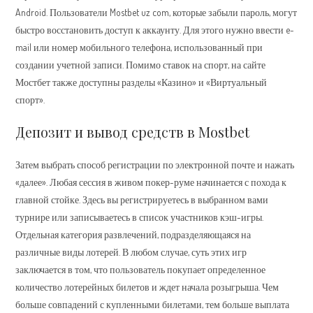
Android. Пользователи Mostbet uz com, которые забыли пароль, могут
быстро восстановить доступ к аккаунту. Для этого нужно ввести e-
mail или номер мобильного телефона, использованный при
создании учетной записи. Помимо ставок на спорт, на сайте
Мостбет также доступны разделы «Казино» и «Виртуальный
спорт».
Депозит и вывод средств в Mostbet
Затем выбрать способ регистрации по электронной почте и нажать
«далее». Любая сессия в живом покер-руме начинается с похода к
главной стойке. Здесь вы регистрируетесь в выбранном вами
турнире или записываетесь в список участников кэш-игры.
Отдельная категория развлечений, подразделяющаяся на
различные виды лотерей. В любом случае, суть этих игр
заключается в том, что пользователь покупает определенное
количество лотерейных билетов и ждет начала розыгрыша. Чем
больше совпадений с купленными билетами, тем больше выплата