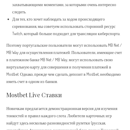
захватывающими моментами, за которыми очень интересно
следить.
Для тех, кто хочет наблюдать за ходом происходящего
соревнования, мы советуем использовать сторонний ресурс
Twitch, который больше подходит для трансляции киберспорта.
Поэтому португальские пользователи могут использовать MB Net /
MB Way для осуществления платежей. Пользователи, имеющие счет
в платежном банке MB Net / MB Way, могут использовать свою
виртуальную карту для совершения и получения платежей в
Mostbet. Однако, прежде чем сделать депозит в Mostbet, необходимо
иметь счет в одном из банков.
Mostbet Live Ставки
Новичкам предлагается демонстрационная версия для изучения
тонкостей и правил каждого слота. Любители карточных игр
найдут здесь несколько разновидностей рулетки (русская,