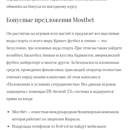
обменять на бонусы по выгодному курсу.
Бонусные предложения Mostbet
Он рассчитан на игроков всех мастей и предлагает все мыслимые
виды спорта со всего мира. Крикет, футбол и теннис — это,
безусловно, три основных вида спорта. При этом вы также найдете
волейбол, баскетбол, боевые искусства, бадминтон, американский
футбол, киберспорт и многое другое. За безопасность вложенных
средств, проведение финансовых транзакций оператор полностью
отвечает перед своими клиентами, об этом написано в
«Положениях и условиях сотрудничества». Все данные игроков
защищены с помощью 128-битной SSL-системы и кодируются
прямо на входе.
Мостбет — известная международная букмекерская компания,
которая работает по лицензии Кюрасао.
Владельцы телефонов от Android не найдут мобильное