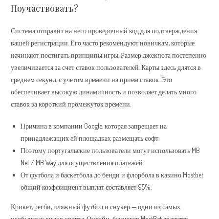
Поучаствовать?
Система отправит на него проверочный код для подтверждения
вашей регистрации. Его часто рекомендуют новичкам, которые
начинают постигать принципы игры. Размер джекпота постепенно
увеличивается за счет ставок пользователей. Карты здесь длятся в
среднем секунд, с учетом времени на прием ставок. Это
обеспечивает высокую динамичность и позволяет делать много
ставок за короткий промежуток времени.
Причина в компании Google, которая запрещает на
принадлежащих ей площадках размещать софт.
Поэтому португальские пользователи могут использовать MB
Net / MB Way для осуществления платежей.
От футбола и баскетбола до бенди и флорбола в казино Mostbet
общий коэффициент выплат составляет 95%.
Крикет, регби, пляжный футбол и снукер — одни из самых
необычных видов спорта. Онлайн-букмекер MostBet является