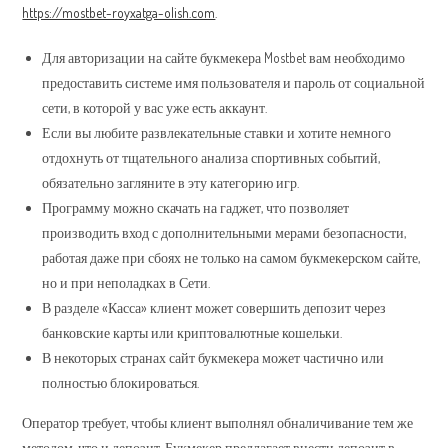
https://mostbet-royxatga-olish.com
.
Для авторизации на сайте букмекера Mostbet вам необходимо
предоставить системе имя пользователя и пароль от социальной
сети, в которой у вас уже есть аккаунт.
Если вы любите развлекательные ставки и хотите немного
отдохнуть от тщательного анализа спортивных событий,
обязательно загляните в эту категорию игр.
Программу можно скачать на гаджет, что позволяет
производить вход с дополнительными мерами безопасности,
работая даже при сбоях не только на самом букмекерском сайте,
но и при неполадках в Сети.
В разделе «Касса» клиент может совершить депозит через
банковские карты или криптовалютные кошельки.
В некоторых странах сайт букмекера может частично или
полностью блокироваться.
Оператор требует, чтобы клиент выполнял обналичивание тем же
методом, что и депозит. Букмекер предлагает внести депозит в