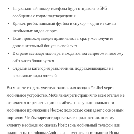
На указанный номер телефона будет отправлено SMS-
сообщение с кодом подтверждения.
Крикет, регби, пляжный футбол и снукер — одни из самых
необычных видов спорта.
Если промокод введен правильно, вы сразу же получите
дополнительный бонус на свой счет.
В стране все азартные игры находятся под запретом и поэтому
сайт часто блокируется.
Отдельная категория развлечений, подразделяющаяся на
различные виды лотерей.
Вы можете создать учетную запись для входа в Mostbet через
мобильное устройство. Мобильная регистрация по всем этапам не
отличается от регистрации на сайте, а по функциональности
мобильное приложение Mostbet полностью совпадает с основным
порталом. Чтобы зарегистрироваться в приложении, новому
клиенту необходимо скачать Mostbet на мобильный телефон или
планшет на платформе Android и запустить регистрацию. Игры