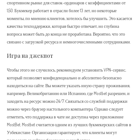
спортивном рынке для ставок-ординаров с коэффициентами от
1,50. Букмекер работает в отрасли более 13 лет, но некоторые
моменты, по мнению клиентов, хотелось бы улучшить. Это касается
качества техподдержки, которая быстро отвечает, но глубина
вопроса может быть до конца не проработана. Вероятно, что это
связано с загрузкой ресурса и немногочисленными сотрудниками.
Игра на джекпот
Чтобы этого не случилось, рекомендуем установить VPN-сервис,
который позволяет конфиденциально и абсолютно безопасно
находиться на сайте. Вы можете указать иную страну проживания,
например, Великобританию или Испанию, где Mostbet разрешен, и
заходить на ресурс можно 24/7. Связаться со службой поддержки
можно через браузер настольного компьютера. Однако следует
отметить, что поддержка в чате не доступна через приложение
MostBet. Mostbet считается одним из лучших букмекерских сайтов в
Узбекистане. Организация гарантирует, что клиенты могут