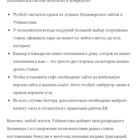
пользоваться сайтом безопасно и комфортно.
Mostbet считается одним из лучших букмекерских сайтов в
Узбекистане.
У пользователя всегда под рукой большой выбор спортивных
ставок, оформить пари он может из любого места, где есть
интернет.
Банкир в баккара не имеет отношения к дому, а игрок не имеет
отношения к вам — это просто две стороны, на которые можно
делать ставки.
Чтобы установить софт, необходимо зайти на мобильную
версию сайта и вызвать aviator demo mostbet гамбургер-меню в
правом верхнем углу.
Во всех случаях беттору дополнительно необходимо выбрать
валюту счета и согласиться с правилами работы БК.
Конечно, любой житель Узбекистана выберет международного
букмекера с его широкими возможностями рынка ставок,
постоянными бонусам и многочисленными видами транзакций.