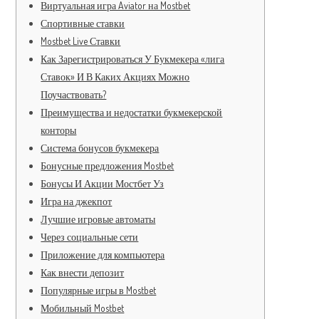
Виртуальная игра Aviator на Mostbet
Спортивные ставки
Mostbet Live Ставки
Как Зарегистрироваться У Букмекера «лига
Ставок» И В Каких Акциях Можно
Поучаствовать?
Преимущества и недостатки букмекерской
конторы
Система бонусов букмекера
Бонусные предложения Mostbet
Бонусы И Акции Мостбет Уз
Игра на джекпот
Лучшие игровые автоматы
Через социальные сети
Приложение для компьютера
Как внести депозит
Популярные игры в Mostbet
Мобильный Mostbet