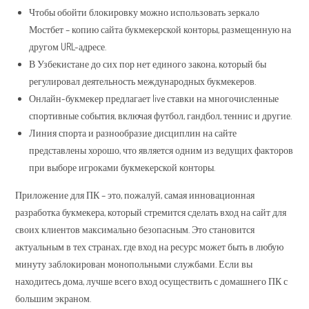
Чтобы обойти блокировку можно использовать зеркало
Мостбет – копию сайта букмекерской конторы, размещенную на
другом URL-адресе.
В Узбекистане до сих пор нет единого закона, который бы
регулировал деятельность международных букмекеров.
Онлайн-букмекер предлагает live ставки на многочисленные
спортивные события, включая футбол, гандбол, теннис и другие.
Линия спорта и разнообразие дисциплин на сайте
представлены хорошо, что является одним из ведущих факторов
при выборе игроками букмекерской конторы.
Приложение для ПК – это, пожалуй, самая инновационная
разработка букмекера, который стремится сделать вход на сайт для
своих клиентов максимально безопасным. Это становится
актуальным в тех странах, где вход на ресурс может быть в любую
минуту заблокирован монопольными службами. Если вы
находитесь дома, лучше всего вход осуществить с домашнего ПК с
большим экраном.