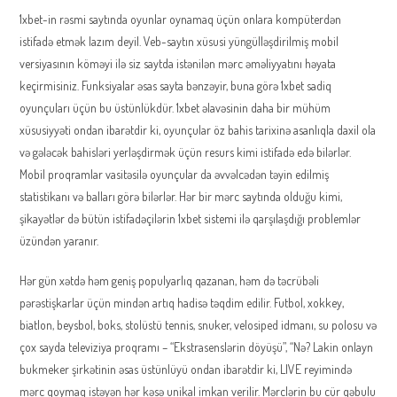
1xbet-in rəsmi saytında oyunlar oynamaq üçün onlara kompüterdən
istifadə etmək lazım deyil. Veb-saytın xüsusi yüngülləşdirilmiş mobil
versiyasının köməyi ilə siz saytda istənilən mərc əməliyyatını həyata
keçirmisiniz. Funksiyalar əsas sayta bənzəyir, buna görə 1xbet sadiq
oyunçuları üçün bu üstünlükdür. 1xbet əlavəsinin daha bir mühüm
xüsusiyyəti ondan ibarətdir ki, oyunçular öz bahis tarixinə asanlıqla daxil ola
və gələcək bahisləri yerləşdirmək üçün resurs kimi istifadə edə bilərlər.
Mobil proqramlar vasitəsilə oyunçular da əvvəlcədən təyin edilmiş
statistikanı və balları görə bilərlər. Hər bir mərc saytında olduğu kimi,
şikayətlər də bütün istifadəçilərin 1xbet sistemi ilə qarşılaşdığı problemlər
üzündən yaranır.
Hər gün xətdə həm geniş populyarlıq qazanan, həm də təcrübəli
pərəstişkarlar üçün mindən artıq hadisə təqdim edilir. Futbol, xokkey,
biatlon, beysbol, boks, stolüstü tennis, snuker, velosiped idmanı, su polosu və
çox sayda televiziya proqramı – “Ekstrasenslərin döyüşü”, “Nə? Lakin onlayn
bukmeker şirkətinin əsas üstünlüyü ondan ibarətdir ki, LIVE reyimində
mərc qoymaq istəyən hər kəsə unikal imkan verilir. Mərclərin bu cür qəbulu