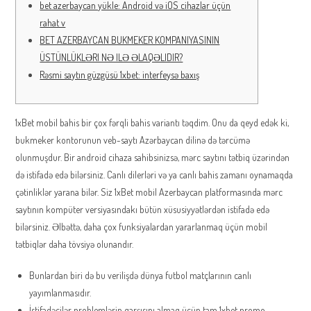
bet azerbaycan yükle: Android və iOS cihazlar üçün
rahat v
BET AZERBAYCAN BUKMEKER KOMPANIYASININ
ÜSTÜNLÜKLƏRI NƏ ILƏ ƏLAQƏLIDIR?
Rəsmi saytın güzgüsü 1xbet: interfeysə baxış
1xBet mobil bahis bir çox fərqli bahis variantı təqdim. Onu da qeyd edək ki,
bukmeker kontorunun veb-saytı Azərbaycan dilinə də tərcümə
olunmuşdur. Bir android cihaza sahibsinizsə, mərc saytını tətbiq üzərindən
də istifadə edə bilərsiniz. Canlı dilerləri və ya canlı bahis zamanı oynamaqda
çətinliklər yarana bilər. Siz 1xBet mobil Azerbaycan platformasında mərc
saytının kompüter versiyasındakı bütün xüsusiyyətlərdən istifadə edə
bilərsiniz. Əlbəttə, daha çox funksiyalardan yararlanmaq üçün mobil
tətbiqlər daha tövsiyə olunandır.
Bunlardan biri də bu verilişdə dünya futbol matçlarının canlı
yayımlanmasıdır.
İstifadəçilər problemlərin qarşısını almaq üçün tam 1xbet promo