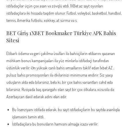
istifadəçilər üçün çox asan və zövqlü etdi. 1XBet az sayt oyunları
istifadəçilərə iki hissədə təqdim olunur. Futbol, ​​voleybol, basketbol, ​​həndbol,
tennis, Amerika futbolu, xokkey, at sürmə və s.
BET Giriş 1XBET Bookmaker Türkiye APK Bahis
Sitesi
Etibarlı ödəmə və geri çəkilmə üsulları ilə bahisçilərin etibarını qazanan
möhkəm bonus kampaniyaları ilə yüz minlərlə istifadəçi tərəfindən
üstünlük verilir. Ən yüksək canlı bahis əmsallarını təklif edən 1xbet AZ ,
pulsuz bahis promosyonları ilə itkilərinizi minimuma endirir. Siz yaxşı
uduşların əldə edə bilərsiniz, belə ki, bir çox bahis variantları cəhd edə
bilərsiniz. Rusiyada baş qərargahı olan sayt bir çox ölkələrə, xüsusilə də
Azerbaycan daxil edərək adını elan edir.
Bu lisenziyanı istifadə edərək, bu sayt istifadəçilərin bu saytda asanlıqla
işləməsini təmin etdi.
İstifadəçilərə bu bonusların hamısını almağa icazə verilir.