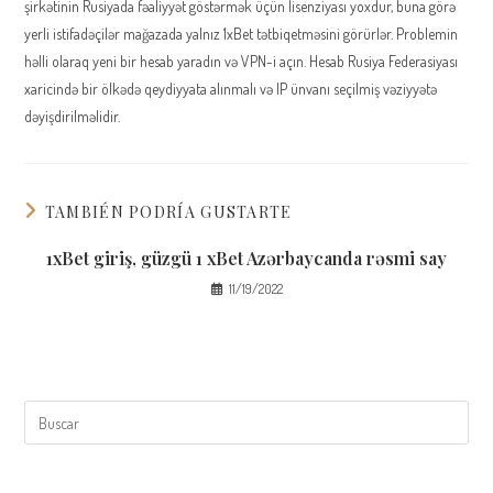
şirkətinin Rusiyada fəaliyyət göstərmək üçün lisenziyası yoxdur, buna görə
yerli istifadəçilər mağazada yalnız 1xBet tətbiqetməsini görürlər. Problemin
həlli olaraq yeni bir hesab yaradın və VPN-i açın. Hesab Rusiya Federasiyası
xaricində bir ölkədə qeydiyyata alınmalı və IP ünvanı seçilmiş vəziyyətə
dəyişdirilməlidir.
TAMBIÉN PODRÍA GUSTARTE
1xBet giriş, güzgü 1 xBet Azərbaycanda rəsmi say
11/19/2022