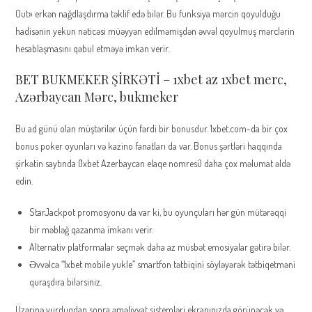
Out» erkən nağdlaşdırma təklif edə bilər. Bu funksiya mərcin qoyulduğu
hadisənin yekun nəticəsi müəyyən edilməmişdən əvvəl qoyulmuş mərclərin
hesablaşmasını qəbul etməyə imkan verir.
BET BUKMEKER ŞİRKƏTİ – 1xbet az 1xbet merc,
Azərbaycan Mərc, bukmeker
Bu ad günü olan müştərilər üçün fərdi bir bonusdur. 1xbet.com-da bir çox
bonus poker oyunları və kazino fanatları da var. Bonus şərtləri haqqında
şirkətin saytında (1xbet Azerbaycan elaqe nomresi) daha çox məlumat əldə
edin.
StarJackpot promosyonu da var ki, bu oyunçuları hər gün mütərəqqi
bir məbləğ qazanma imkanı verir.
Alternativ platformalar seçmək daha az müsbət emosiyalar gətirə bilər.
Əvvəlcə “1xbet mobile yukle” smartfon tətbiqini söyləyərək tətbiqetməni
quraşdıra bilərsiniz.
Üzərinə vurduqdan sonra əməliyyat sistemləri ekranınızda görünəcək və