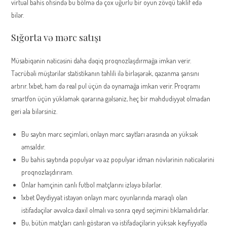
virtual bahis ofisində bu bölmə də çox uğurlu bir oyun zövqü təklif edə
bilər.
Sığorta və mərc satışı
Müsabiqənin nəticəsini daha dəqiq proqnozlaşdırmağa imkan verir.
Təcrübəli müştərilər statistikanın təhlili ilə birləşərək, qazanma şansını
artırır. 1xbet, həm də real pul üçün də oynamağa imkan verir. Proqramı
smartfon üçün yükləmək qərarına gəlsəniz, heç bir məhdudiyyət olmadan
geri ala bilərsiniz.
Bu saytın mərc seçimləri, onlayn mərc saytları arasında ən yüksək
əmsaldır.
Bu bahis saytında populyar və az populyar idman növlərinin nəticələrini
proqnozlaşdırıram.
Onlar həmçinin canlı futbol matçlarını izləyə bilərlər.
1xbet Qeydiyyat istəyən onlayn mərc oyunlarında maraqlı olan
istifadəçilər əvvəlcə daxil olmalı və sonra qeyd seçimini tıklamalıdırlar.
Bu, bütün matçları canlı göstərən və istifadəçilərin yüksək keyfiyyətlə