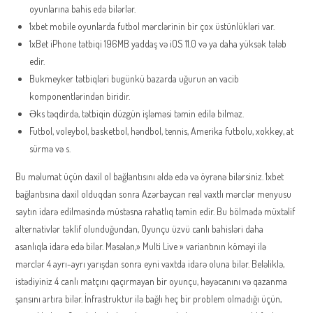
oyunlarına bahis edə bilərlər.
1xbet mobile oyunlarda futbol mərclərinin bir çox üstünlükləri var.
1xBet iPhone tətbiqi 196MB yaddaş və iOS 11.0 və ya daha yüksək tələb
edir.
Bukmeyker tətbiqləri bugünkü bazarda uğurun ən vacib
komponentlərindən biridir.
Əks təqdirdə, tətbiqin düzgün işləməsi təmin edilə bilməz.
Futbol, ​​voleybol, basketbol, ​​həndbol, tennis, Amerika futbolu, xokkey, at
sürmə və s.
Bu məlumat üçün daxil ol bağlantısını əldə edə və öyrənə bilərsiniz. 1xbet
bağlantısına daxil olduqdan sonra Azərbaycan real vaxtlı mərclər menyusu
saytın idarə edilməsində müstəsna rahatlıq təmin edir. Bu bölmədə müxtəlif
alternativlər təklif olunduğundan, Oyunçu üzvü canlı bahisləri daha
asanlıqla idarə edə bilər. Məsələn,» Multi Live » variantının köməyi ilə
mərclər 4 ayrı-ayrı yarışdan sonra eyni vaxtda idarə oluna bilər. Beləliklə,
istədiyiniz 4 canlı matçını qaçırmayan bir oyunçu, həyəcanını və qazanma
şansını artıra bilər. İnfrastruktur ilə bağlı heç bir problem olmadığı üçün,