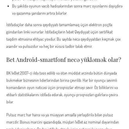
Bu şəkildə oyunun vacib hadisələrindən sonra mərc oyunlarını dəyişdirə
və qazanma şanslarını artıra bilərlər.
İstifadəçilər daha sonra qeydiyyatı tamamlamaq üçün elektron poçtla
göndərilən linki vururlar. İstifadəçilərin 1xbet Qeydiyyat üçün sertifikat
təqdim etməsinə ehtiyac yoxdur. Bu saytda necə qeydiyyatdan keçmək çox
asandır və pulsuzdur və heç bir xüsusi tədbir tələb etmir.
Bet Android-smartfonf necə yükləmək olar?
BK 1xBet 2007-ci ildə təsis edilib və ötən müddət ərzində bütün dünyada
bukmeker biznesinin liderlərindən birinə çevrilib. Hər bir oyunçu sevimli
komandanın oyun nəticəsi üçün proqnozlar etməyi sevir. Öz biliklərini və
etibarlı statistikalarını istifadə edərək, oyunçu proqnozları gəlirlərə çevirə
bilər.
Pulsuz mərc hər hansı və ya müəyyən əmsalla yerləşdirilə bilən pulsuz
mərcdir. Bonus mərcini qazandıqda, müştəri 1xBet az nominal dəyərindən