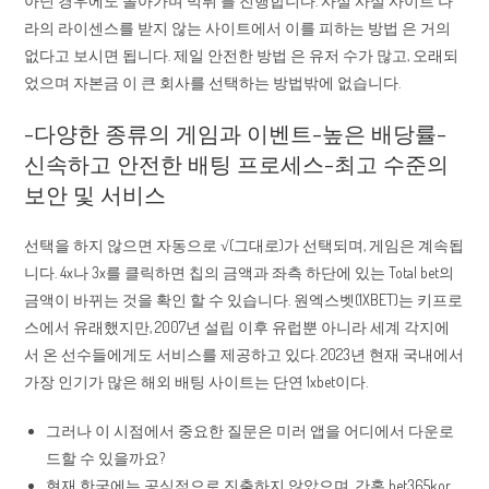
아닌 경우에도 몰아가며 먹튀 를 진행합니다. 사실 사설 사이트 나
라의 라이센스를 받지 않는 사이트에서 이를 피하는 방법 은 거의
없다고 보시면 됩니다. 제일 안전한 방법 은 유저 수가 많고, 오래되
었으며 자본금 이 큰 회사를 선택하는 방법밖에 없습니다.
-다양한 종류의 게임과 이벤트-높은 배당률-
신속하고 안전한 배팅 프로세스-최고 수준의
보안 및 서비스
선택을 하지 않으면 자동으로 √(그대로)가 선택되며, 게임은 계속됩
니다. 4x나 3x를 클릭하면 칩의 금액과 좌측 하단에 있는 Total bet의
금액이 바뀌는 것을 확인 할 수 있습니다. 원엑스벳(1XBET)는 키프로
스에서 유래했지만, 2007년 설립 이후 유럽뿐 아니라 세계 각지에
서 온 선수들에게도 서비스를 제공하고 있다. 2023년 현재 국내에서
가장 인기가 많은 해외 배팅 사이트는 단연 1xbet이다.
그러나 이 시점에서 중요한 질문은 미러 앱을 어디에서 다운로
드할 수 있을까요?
현재 한국에는 공식적으로 진출하지 않았으며, 간혹 bet365kor