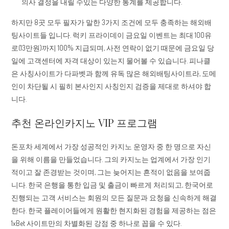
의사 결정을 내릴 수있는 다양한 통계를 제공합니다.
하지만 8곳 모두 필자가 말한 3가지 조건에 모두 충족하는 해외배
팅사이트들 입니다. 럭키 프라이데이 금요일 이벤트는 최대 100유
로(13만원)까지 100% 지급되며, 사전 연락이 없기 때문에 금요일 당
일에 고객센터에 자격 대상이 있는지 물어볼 수 있습니다. 피나클
은 사칭사이트가 다파벳과 함께 유독 많은 해외배팅사이트라, 도메
인이 차단될 시 필히 본사인지 사칭인지 검증을 제대로 하셔야 합
니다.
추천 온라인카지노 VIP 프로그램
돈포차 세계에서 가장 성공적인 카지노 운영자 중 한 명으로 자신
을 위해 이름을 만들었습니다. 그의 카지노는 업계에서 가장 인기
적이고 잘 존경받는 것이며, 그는 늦어지는 흔적이 없음을 보여줍
니다. 한국 은행을 통한 입금 및 출금이 빠르게 처리되고, 한국어로
진행되는 고객 서비스는 회원의 모든 질문과 요청을 신속하게 해결
한다. 한국 플레이어들에게 원활한 현지화된 경험을 제공하는 점은
1xBet 사이트만의 차별화된 강점 중 하나로 꼽을 수 있다.