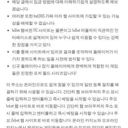
해당 글에서 입금 방법에 대해 이해하기쉽게 설명하도록 해보
겠습니다.
여러분 또한 bet365 가짜 미러 웹 사이트에 가입할 수 있는 가능
성을 배제할 수 없습니다.
1xBet 웹버전 PC 사이트는 물론이고 1xBet 어플까지 직관적인 인
터페이스로 설계되어 있어 누구나 쉽게 이용할 수 있다는 강력
한 장점을 가지고 있다.
이를 통해 사이트에서 임의로 결과를 조작하여 플레이어가 이
기지 못하도록 하는 일을 사전에 방지할 수 있다.
신규 플레이어나 장기 플레이어에게 완벽하게 적합한 이 게임
들은 진정한 포커 월드 시리즈입니다!
이 주소는 온라인으로도 쉽게 찾을 수 있으며 일반 등록 절차를 해
결하기 위해 사용할 수 있습니다. 간단히 웹 브라우저의 주소 표시
줄에 입력하고 엔터를하고 즉시 베팅을 시작할 수 있습니다 주요
1xbet 웹 사이트로 바로 이동합니다. 간단히 웹 브라우저의 주소 표
시 줄에 입력하고 엔터를하고 즉시 베팅을 시작할 수 있습니다 주
요 2xbet 웹 사이트로 바로 이동합니다. 온라인 카지노와 오프라인
카지노에서 제공되는 게임들은 비슷할 수 있지만, 약간의 불일치가