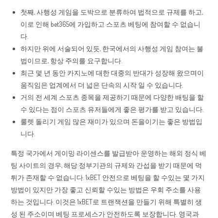
첫째, 사행성 게임을 도박으로 분류하여 법적으로 규제를 하고,
이로 인해 bet365에 가입하고 스포츠 베팅에 참여할 수 없습니
다.
하지만 위에 서술되어 있듯, 한국에서의 사행성 게임 참여는 불
법이므로, 항상 주의를 요구합니다.
최근 몇 년 동안 카지노에 대한 대중의 반대가 성장해 왔으며이
움직임은 업계에서 더 넓은 단속의 시작 일 수 있습니다.
거의 전 세계 스포츠 종목을 제공하기 때문에 다양한 배팅을 할
수 있다는 점이 스포츠 유저들에게 좋은 평가를 받고 있습니다.
룰렛 돌리기 게임 많은 재미가 있으며 돈을이기는 좋은 방법입
니다.
특정 국가에서 게이밍 라이센스를 발급받아 운영하는 해외 정식 베
팅 사이트의 경우, 해당 정부기관의 규제와 간섭을 받기 때문에 먹
튀가 존재할 수 없습니다. 1xBET 안전으로 베팅을 할 수있는 몇 가지
방법이 있지만 가장 좋고 신뢰할 수있는 방법은 우회 주소를 사용
하는 것입니다. 이것은 1xBET로 트랜잭션을 만들기 위해 특별히 생
성 된 주소이며 베팅 프로세스가 안전하도록 보장합니다. 영국과