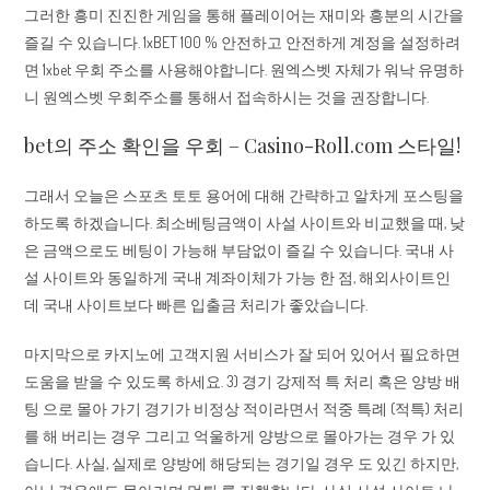
그러한 흥미 진진한 게임을 통해 플레이어는 재미와 흥분의 시간을
즐길 수 있습니다. 1xBET 100 % 안전하고 안전하게 계정을 설정하려
면 1xbet 우회 주소를 사용해야합니다. 원엑스벳 자체가 워낙 유명하
니 원엑스벳 우회주소를 통해서 접속하시는 것을 권장합니다.
bet의 주소 확인을 우회 – Casino-Roll.com 스타일!
그래서 오늘은 스포츠 토토 용어에 대해 간략하고 알차게 포스팅을
하도록 하겠습니다. 최소베팅금액이 사설 사이트와 비교했을 때, 낮
은 금액으로도 베팅이 가능해 부담없이 즐길 수 있습니다. 국내 사
설 사이트와 동일하게 국내 계좌이체가 가능 한 점, 해외사이트인
데 국내 사이트보다 빠른 입출금 처리가 좋았습니다.
마지막으로 카지노에 고객지원 서비스가 잘 되어 있어서 필요하면
도움을 받을 수 있도록 하세요. 3) 경기 강제적 특 처리 혹은 양방 배
팅 으로 몰아 가기 경기가 비정상 적이라면서 적중 특례 (적특) 처리
를 해 버리는 경우 그리고 억울하게 양방으로 몰아가는 경우 가 있
습니다. 사실, 실제로 양방에 해당되는 경기일 경우 도 있긴 하지만,