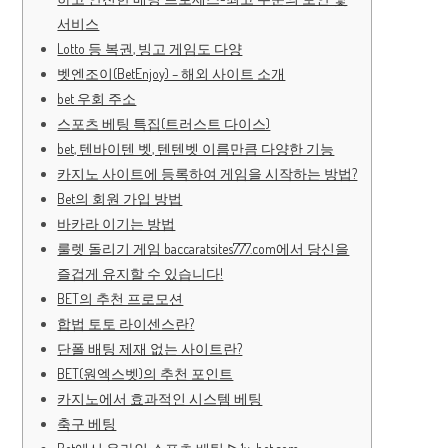
서비스
Lotto 등 복권, 빙고 게임도 다양
벳엔조이(BetEnjoy) – 해외 사이트 소개
bet 우회 주소
스포츠 베팅 특집(트러스트 다이스)
bet, 텐바이텐 벳, 텐텐벳 이름만큼 다양한 기능
카지노 사이트에 등록하여 게임을 시작하는 방법?
Bet의 회원 가입 방법
바카라 이기는 방법
룰렛 돌리기 게임 baccaratsites777.com에서 당신을
즐겁게 유지할 수 있습니다!
BET의 추천 프로모션
합법 토토 라이센스란?
단폴 배팅 제재 없는 사이트란?
BET(원엑스벳)의 추천 포인트
카지노에서 효과적인 시스템 베팅
축구 베팅