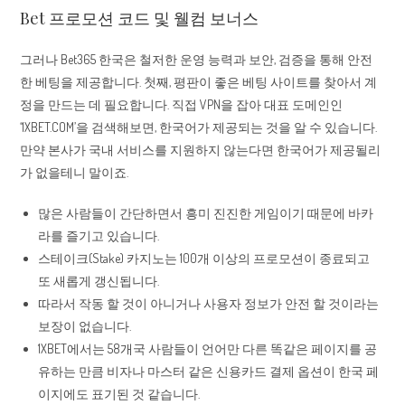
Bet 프로모션 코드 및 웰컴 보너스
그러나 Bet365 한국은 철저한 운영 능력과 보안, 검증을 통해 안전
한 베팅을 제공합니다. 첫째, 평판이 좋은 베팅 사이트를 찾아서 계
정을 만드는 데 필요합니다. 직접 VPN을 잡아 대표 도메인인
‘1XBET.COM’을 검색해보면, 한국어가 제공되는 것을 알 수 있습니다.
만약 본사가 국내 서비스를 지원하지 않는다면 한국어가 제공될리
가 없을테니 말이죠.
많은 사람들이 간단하면서 흥미 진진한 게임이기 때문에 바카
라를 즐기고 있습니다.
스테이크(Stake) 카지노는 100개 이상의 프로모션이 종료되고
또 새롭게 갱신됩니다.
따라서 작동 할 것이 아니거나 사용자 정보가 안전 할 것이라는
보장이 없습니다.
1XBET에서는 58개국 사람들이 언어만 다른 똑같은 페이지를 공
유하는 만큼 비자나 마스터 같은 신용카드 결제 옵션이 한국 페
이지에도 표기된 것 같습니다.