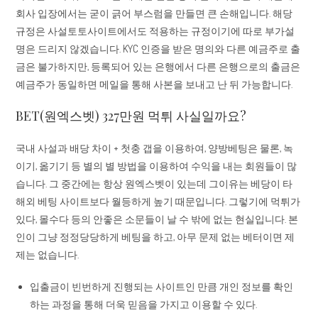
회사 입장에서는 굳이 긁어 부스럼을 만들면 큰 손해입니다. 해당
규정은 사설토토사이트에서도 적용하는 규정이기에 따로 부가설
명은 드리지 않겠습니다. KYC 인증을 받은 명의와 다른 예금주로 출
금은 불가하지만, 등록되어 있는 은행에서 다른 은행으로의 출금은
예금주가 동일하면 메일을 통해 사본을 보내고 난 뒤 가능합니다.
BET(원엑스벳) 327만원 먹튀 사실일까요?
국내 사설과 배당 차이 + 첫충 갭을 이용하여, 양방베팅은 물론, 녹
이기, 옮기기 등 별의 별 방법을 이용하여 수익을 내는 회원들이 많
습니다. 그 중간에는 항상 원엑스벳이 있는데 그이유는 베당이 타
해외 베팅 사이트보다 월등하게 높기 때문입니다. 그렇기에 먹튀가
있다, 몰수다 등의 안좋은 소문들이 날 수 밖에 없는 현실입니다. 본
인이 그냥 정정당당하게 베팅을 하고, 아무 문제 없는 베터이면 제
제는 없습니다.
입출금이 빈번하게 진행되는 사이트인 만큼 개인 정보를 확인
하는 과정을 통해 더욱 믿음을 가지고 이용할 수 있다.