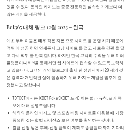
있을 수 있다. 온라인 카지노는 종종 전통적인 실속형 가게보다 더
많은 게임을 제공한다.
Bet365 대체 링크 12월 2023 – 한국
애초 부터 이들은 매우 작은 자본 으로 사이트 를 운영 하기 때문에
먹튀 에 성공 하면 언제든지 그냥 사이트 를 접고 새로운 간판 을 달
고 다시 먹튀 를 반복 합니다. 하지만 한국 고객의 수익을 위해 미러
플랫폼이나 VPN을 통해서만 웹 사이트에 접속할 수 있도록 노력하
고 있습니다. 그녀의 개인 블로그에 출시 된 성명서에서 29 세의 것
은 경력과 개인적인 삶에 집중하기 위해 카지노 게임을 멈추게 결
정했다고 말합니다.
TOTOGT에서는 1XBET Poker(1XBET 포커) 치는 법과 규칙, 포커 족
보에 대해 설명드립니다.
해외의 온라인 카지노 및 스포츠 베팅 사이트를 이용할 때 가장
중요한 것은 합법 라이선스 보유 여부를 확인하는 것이다.
출금 신청 넣은 후에, 신청 금액이 계좌로 송금될 때까지 기다리