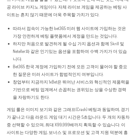
공 라이브 카지노 게임이다. 자체 라이브 게임을 제공하는 베팅 사
이트는 흔치 않기 때문에 더욱 주목할 가치가 있다.
따라서 접속이 가능한 bet365 미러 웹 사이트에 가입하는 것은
가장 안전하게 베팅 플랫폼에서 계정을 만드는 것입니다.
하지만 처음으로 발견하게 될 수십 가지 옵션과 함께 Skrill 및
Neteller와 같은 인기있는 옵션을 포함하여 수백 가지가 더 있습
니다.
Bet365 한국 계정에 가입하기 전에 모든 고객이 물어야 할 중요
한 질문은 미러 사이트가 합법적인지 여부입니다.
창업부터 지금까지 1xBet은 뛰어난 서비스와 혁신적인 제품력을
기반으로 베팅 업계에서 손꼽히는 권위있는 상을 수상한 경력
을 자랑하기도 한다.
게임 룰은 이미지 보기와 같은 그래프(Crash) 베팅과 동일하며, 경기
가 끝나고 다음 라운드 게임 대기 시간은 5초입니다. 두 개의 자동차
중 선택할 수 있으며, 최대 X99,999배까지 획득할 수 있습니다. 이
사이트는 다양한 게임, 보너스 및 프로모션 및 고객 지원 덕분에 흥