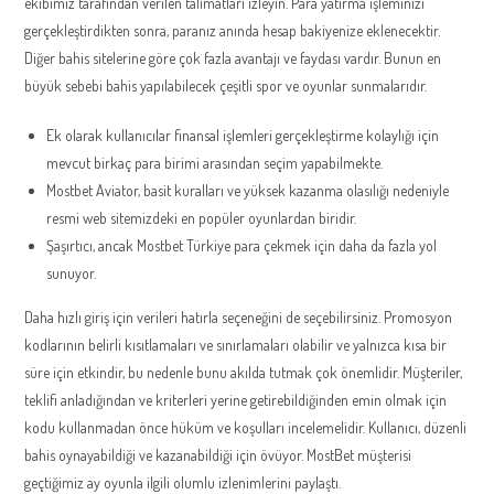
ekibimiz tarafından verilen talimatları izleyin. Para yatırma işleminizi
gerçekleştirdikten sonra, paranız anında hesap bakiyenize eklenecektir.
Diğer bahis sitelerine göre çok fazla avantajı ve faydası vardır. Bunun en
büyük sebebi bahis yapılabilecek çeşitli spor ve oyunlar sunmalarıdır.
Ek olarak kullanıcılar finansal işlemleri gerçekleştirme kolaylığı için
mevcut birkaç para birimi arasından seçim yapabilmekte.
Mostbet Aviator, basit kuralları ve yüksek kazanma olasılığı nedeniyle
resmi web sitemizdeki en popüler oyunlardan biridir.
Şaşırtıcı, ancak Mostbet Türkiye para çekmek için daha da fazla yol
sunuyor.
Daha hızlı giriş için verileri hatırla seçeneğini de seçebilirsiniz. Promosyon
kodlarının belirli kısıtlamaları ve sınırlamaları olabilir ve yalnızca kısa bir
süre için etkindir, bu nedenle bunu akılda tutmak çok önemlidir. Müşteriler,
teklifi anladığından ve kriterleri yerine getirebildiğinden emin olmak için
kodu kullanmadan önce hüküm ve koşulları incelemelidir. Kullanıcı, düzenli
bahis oynayabildiği ve kazanabildiği için övüyor. MostBet müşterisi
geçtiğimiz ay oyunla ilgili olumlu izlenimlerini paylaştı.