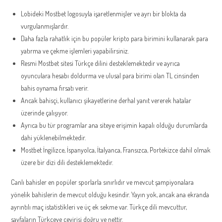
Lobideki Mostbet logosuyla işaretlenmişler ve ayrı bir blokta da
vurgulanmışlardır.
Daha fazla rahatlık için bu popüler kripto para birimini kullanarak para
yatırma ve çekme işlemleri yapabilirsiniz.
Resmi Mostbet sitesi Türkçe dilini desteklemektedir ve ayrıca
oyunculara hesabı doldurma ve ulusal para birimi olan TL cinsinden
bahis oynama fırsatı verir.
Ancak bahisçi, kullanıcı şikayetlerine derhal yanıt vererek hatalar
üzerinde çalışıyor.
Ayrıca bu tür programlar ana siteye erişimin kapalı olduğu durumlarda
dahi yüklenebilmektedir.
Mostbet İngilizce, İspanyolca, İtalyanca, Fransızca, Portekizce dahil olmak
üzere bir dizi dili desteklemektedir.
Canlı bahisler en popüler sporlarla sınırlıdır ve mevcut şampiyonalara
yönelik bahislerin de mevcut olduğu kesindir. Yayın yok, ancak ana ekranda
ayrıntılı maç istatistikleri ve üç ek sekme var. Türkçe dili mevcuttur,
sayfaların Türkçeye çevirisi doğru ve nettir.