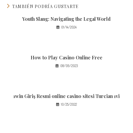
TAMBIÉN PODRÍA GUSTARTE
Youth Slang: Navigating the Legal World
01/14/2024
How to Play Casino Online Free
08/09/2023
1win Giriş Resmi online casino sitesi Turcian 1vi
10/25/2022