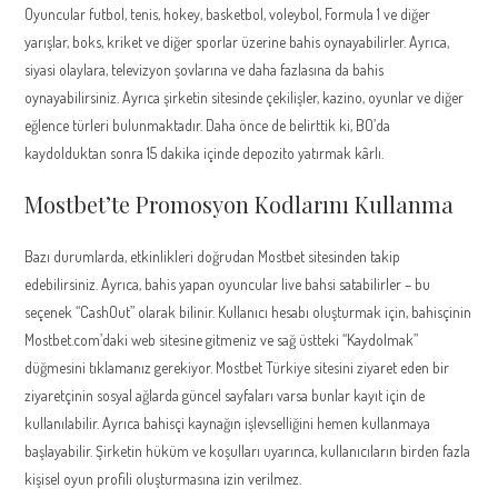
Oyuncular futbol, tenis, hokey, basketbol, voleybol, Formula 1 ve diğer
yarışlar, boks, kriket ve diğer sporlar üzerine bahis oynayabilirler. Ayrıca,
siyasi olaylara, televizyon şovlarına ve daha fazlasına da bahis
oynayabilirsiniz. Ayrıca şirketin sitesinde çekilişler, kazino, oyunlar ve diğer
eğlence türleri bulunmaktadır. Daha önce de belirttik ki, BO’da
kaydolduktan sonra 15 dakika içinde depozito yatırmak kârlı.
Mostbet’te Promosyon Kodlarını Kullanma
Bazı durumlarda, etkinlikleri doğrudan Mostbet sitesinden takip
edebilirsiniz. Ayrıca, bahis yapan oyuncular live bahsi satabilirler – bu
seçenek “CashOut” olarak bilinir. Kullanıcı hesabı oluşturmak için, bahisçinin
Mostbet.com’daki web sitesine gitmeniz ve sağ üstteki “Kaydolmak”
düğmesini tıklamanız gerekiyor. Mostbet Türkiye sitesini ziyaret eden bir
ziyaretçinin sosyal ağlarda güncel sayfaları varsa bunlar kayıt için de
kullanılabilir. Ayrıca bahisçi kaynağın işlevselliğini hemen kullanmaya
başlayabilir. Şirketin hüküm ve koşulları uyarınca, kullanıcıların birden fazla
kişisel oyun profili oluşturmasına izin verilmez.