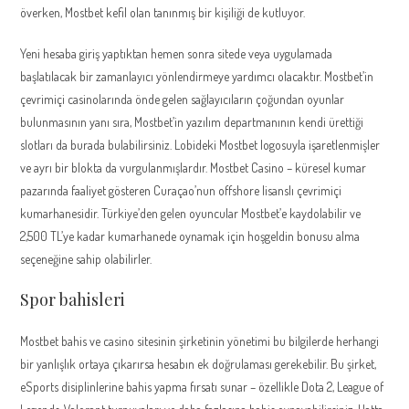
överken, Mostbet kefil olan tanınmış bir kişiliği de kutluyor.
Yeni hesaba giriş yaptıktan hemen sonra sitede veya uygulamada
başlatılacak bir zamanlayıcı yönlendirmeye yardımcı olacaktır. Mostbet’in
çevrimiçi casinolarında önde gelen sağlayıcıların çoğundan oyunlar
bulunmasının yanı sıra, Mostbet’in yazılım departmanının kendi ürettiği
slotları da burada bulabilirsiniz. Lobideki Mostbet logosuyla işaretlenmişler
ve ayrı bir blokta da vurgulanmışlardır. Mostbet Casino – küresel kumar
pazarında faaliyet gösteren Curaçao’nun offshore lisanslı çevrimiçi
kumarhanesidir. Türkiye’den gelen oyuncular Mostbet’e kaydolabilir ve
2,500 TL’ye kadar kumarhanede oynamak için hoşgeldin bonusu alma
seçeneğine sahip olabilirler.
Spor bahisleri
Mostbet bahis ve casino sitesinin şirketinin yönetimi bu bilgilerde herhangi
bir yanlışlık ortaya çıkarırsa hesabın ek doğrulaması gerekebilir. Bu şirket,
eSports disiplinlerine bahis yapma fırsatı sunar – özellikle Dota 2, League of