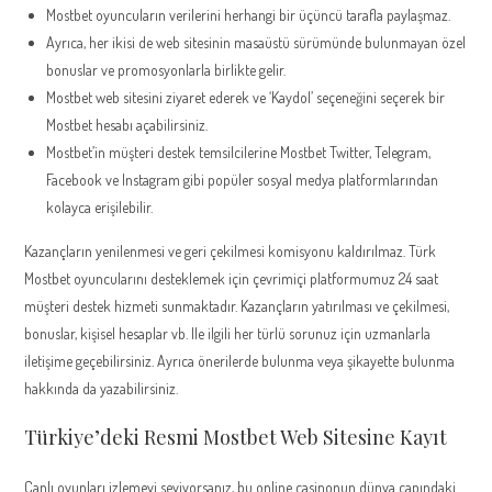
Mostbet oyuncuların verilerini herhangi bir üçüncü tarafla paylaşmaz.
Ayrıca, her ikisi de web sitesinin masaüstü sürümünde bulunmayan özel
bonuslar ve promosyonlarla birlikte gelir.
Mostbet web sitesini ziyaret ederek ve ‘Kaydol’ seçeneğini seçerek bir
Mostbet hesabı açabilirsiniz.
Mostbet’in müşteri destek temsilcilerine Mostbet Twitter, Telegram,
Facebook ve Instagram gibi popüler sosyal medya platformlarından
kolayca erişilebilir.
Kazançların yenilenmesi ve geri çekilmesi komisyonu kaldırılmaz. Türk
Mostbet oyuncularını desteklemek için çevrimiçi platformumuz 24 saat
müşteri destek hizmeti sunmaktadır. Kazançların yatırılması ve çekilmesi,
bonuslar, kişisel hesaplar vb. Ile ilgili her türlü sorunuz için uzmanlarla
iletişime geçebilirsiniz. Ayrıca önerilerde bulunma veya şikayette bulunma
hakkında da yazabilirsiniz.
Türkiye’deki Resmi Mostbet Web Sitesine Kayıt
Canlı oyunları izlemeyi seviyorsanız, bu online casinonun dünya çapındaki