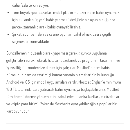
daha fazla tercih ediyor.
Tüm büyük spor pazarları mobil platformu üzerinden bahis oynamak
için kullanılabilir, yani bahis yapmak istediğiniz bir oyun olduğunda
gerçek zamanlı olarak bahis oynayabilirsiniz.
Şirket, spor bahisleri ve casino oyunları dahil olmak üzere çeşitli
seçenekler sunmaktadır.
Güncellemenin düzenli olarak yapılması gerekir, çünkü uygulama
geliştiricileri sürekli olarak hataları düzeltmek ve programı – tasarımını ve
işlevselliğini – modernize etmek için çalışırlar. Mostbet’in hem bahis
bürosunun hem de çevrimiçi kumarhanenin hizmetlerinin bulunduğu
Android ve iOS için mobil uygulamaları vardır. Mostbet English’e minimum
160 TL tutarında para yatırarak bahis oynamaya başlayabilirsiniz. Mostbet
tüm önemli ödeme yöntemlerini kabul eder – banka kartları, e-cüzdanlar
ve kripto para birimi. Poker de Mostbet’te oynayabileceğiniz popüler bir
kart oyunudur.