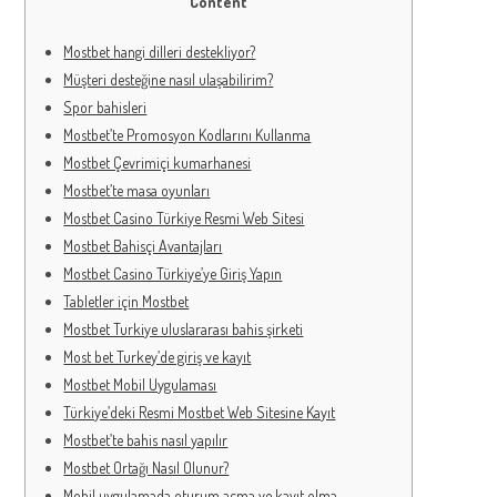
Content
Mostbet hangi dilleri destekliyor?
Müşteri desteğine nasıl ulaşabilirim?
Spor bahisleri
Mostbet’te Promosyon Kodlarını Kullanma
Mostbet Çevrimiçi kumarhanesi
Mostbet’te masa oyunları
Mostbet Casino Türkiye Resmi Web Sitesi
Mostbet Bahisçi Avantajları
Mostbet Casino Türkiye’ye Giriş Yapın
Tabletler için Mostbet
Mostbet Turkiye uluslararası bahis şirketi
Most bet Turkey’de giriş ve kayıt
Mostbet Mobil Uygulaması
Türkiye’deki Resmi Mostbet Web Sitesine Kayıt
Mostbet’te bahis nasıl yapılır
Mostbet Ortağı Nasıl Olunur?
Mobil uygulamada oturum açma ve kayıt olma