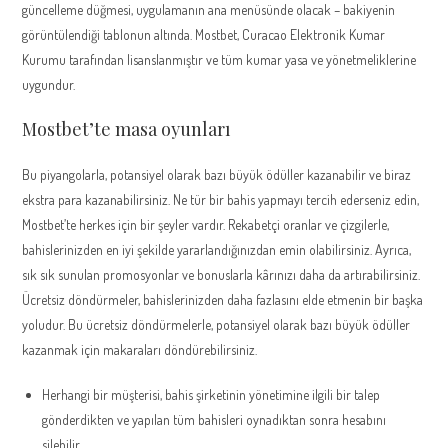
güncelleme düğmesi, uygulamanın ana menüsünde olacak – bakiyenin
görüntülendiği tablonun altında. Mostbet, Curacao Elektronik Kumar
Kurumu tarafından lisanslanmıştır ve tüm kumar yasa ve yönetmeliklerine
uygundur.
Mostbet’te masa oyunları
Bu piyangolarla, potansiyel olarak bazı büyük ödüller kazanabilir ve biraz
ekstra para kazanabilirsiniz. Ne tür bir bahis yapmayı tercih ederseniz edin,
Mostbet’te herkes için bir şeyler vardır. Rekabetçi oranlar ve çizgilerle,
bahislerinizden en iyi şekilde yararlandığınızdan emin olabilirsiniz. Ayrıca,
sık sık sunulan promosyonlar ve bonuslarla kârınızı daha da artırabilirsiniz.
Ücretsiz döndürmeler, bahislerinizden daha fazlasını elde etmenin bir başka
yoludur. Bu ücretsiz döndürmelerle, potansiyel olarak bazı büyük ödüller
kazanmak için makaraları döndürebilirsiniz.
Herhangi bir müşterisi, bahis şirketinin yönetimine ilgili bir talep
gönderdikten ve yapılan tüm bahisleri oynadıktan sonra hesabını
silebilir.