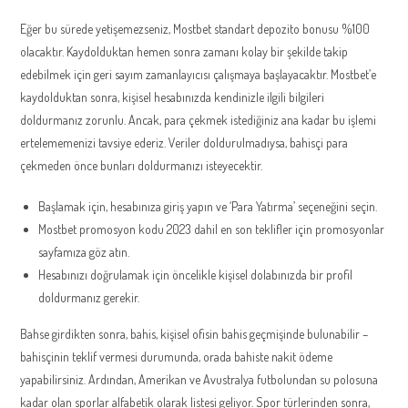
Eğer bu sürede yetişemezseniz, Mostbet standart depozito bonusu %100
olacaktır. Kaydolduktan hemen sonra zamanı kolay bir şekilde takip
edebilmek için geri sayım zamanlayıcısı çalışmaya başlayacaktır. Mostbet’e
kaydolduktan sonra, kişisel hesabınızda kendinizle ilgili bilgileri
doldurmanız zorunlu. Ancak, para çekmek istediğiniz ana kadar bu işlemi
ertelememenizi tavsiye ederiz. Veriler doldurulmadıysa, bahisçi para
çekmeden önce bunları doldurmanızı isteyecektir.
Başlamak için, hesabınıza giriş yapın ve ‘Para Yatırma’ seçeneğini seçin.
Mostbet promosyon kodu 2023 dahil en son teklifler için promosyonlar
sayfamıza göz atın.
Hesabınızı doğrulamak için öncelikle kişisel dolabınızda bir profil
doldurmanız gerekir.
Bahse girdikten sonra, bahis, kişisel ofisin bahis geçmişinde bulunabilir –
bahisçinin teklif vermesi durumunda, orada bahiste nakit ödeme
yapabilirsiniz. Ardından, Amerikan ve Avustralya futbolundan su polosuna
kadar olan sporlar alfabetik olarak listesi geliyor. Spor türlerinden sonra,