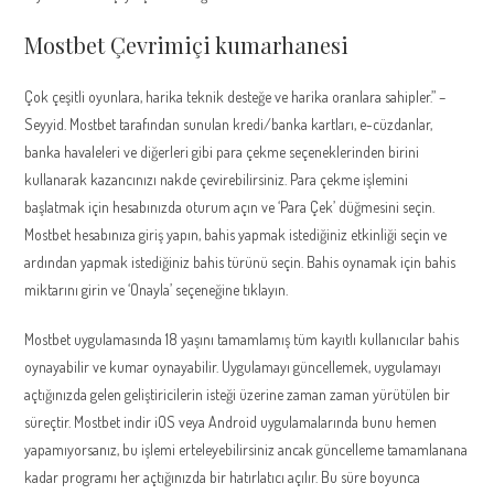
Mostbet Çevrimiçi kumarhanesi
Çok çeşitli oyunlara, harika teknik desteğe ve harika oranlara sahipler.” –
Seyyid. Mostbet tarafından sunulan kredi/banka kartları, e-cüzdanlar,
banka havaleleri ve diğerleri gibi para çekme seçeneklerinden birini
kullanarak kazancınızı nakde çevirebilirsiniz. Para çekme işlemini
başlatmak için hesabınızda oturum açın ve ‘Para Çek’ düğmesini seçin.
Mostbet hesabınıza giriş yapın, bahis yapmak istediğiniz etkinliği seçin ve
ardından yapmak istediğiniz bahis türünü seçin. Bahis oynamak için bahis
miktarını girin ve ‘Onayla’ seçeneğine tıklayın.
Mostbet uygulamasında 18 yaşını tamamlamış tüm kayıtlı kullanıcılar bahis
oynayabilir ve kumar oynayabilir. Uygulamayı güncellemek, uygulamayı
açtığınızda gelen geliştiricilerin isteği üzerine zaman zaman yürütülen bir
süreçtir. Mostbet indir iOS veya Android uygulamalarında bunu hemen
yapamıyorsanız, bu işlemi erteleyebilirsiniz ancak güncelleme tamamlanana
kadar programı her açtığınızda bir hatırlatıcı açılır. Bu süre boyunca