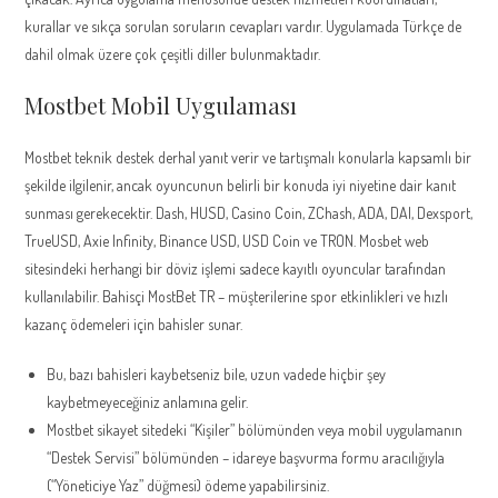
kurallar ve sıkça sorulan soruların cevapları vardır. Uygulamada Türkçe de
dahil olmak üzere çok çeşitli diller bulunmaktadır.
Mostbet Mobil Uygulaması
Mostbet teknik destek derhal yanıt verir ve tartışmalı konularla kapsamlı bir
şekilde ilgilenir, ancak oyuncunun belirli bir konuda iyi niyetine dair kanıt
sunması gerekecektir. Dash, HUSD, Casino Coin, ZChash, ADA, DAI, Dexsport,
TrueUSD, Axie Infinity, Binance USD, USD Coin ve TRON. Mosbet web
sitesindeki herhangi bir döviz işlemi sadece kayıtlı oyuncular tarafından
kullanılabilir. Bahisçi MostBet TR – müşterilerine spor etkinlikleri ve hızlı
kazanç ödemeleri için bahisler sunar.
Bu, bazı bahisleri kaybetseniz bile, uzun vadede hiçbir şey
kaybetmeyeceğiniz anlamına gelir.
Mostbet sikayet sitedeki “Kişiler” bölümünden veya mobil uygulamanın
“Destek Servisi” bölümünden – idareye başvurma formu aracılığıyla
(“Yöneticiye Yaz” düğmesi) ödeme yapabilirsiniz.