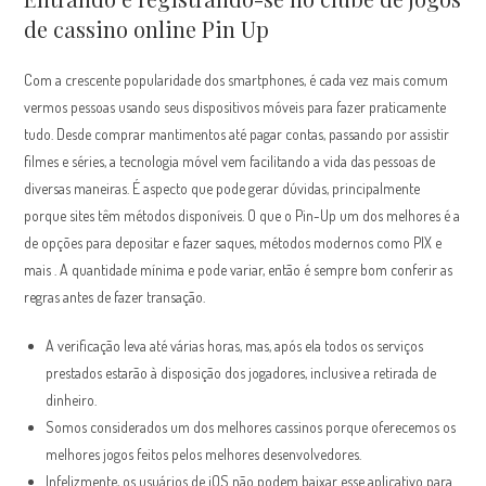
de cassino online Pin Up
Com a crescente popularidade dos smartphones, é cada vez mais comum
vermos pessoas usando seus dispositivos móveis para fazer praticamente
tudo. Desde comprar mantimentos até pagar contas, passando por assistir
filmes e séries, a tecnologia móvel vem facilitando a vida das pessoas de
diversas maneiras. É aspecto que pode gerar dúvidas, principalmente
porque sites têm métodos disponíveis. O que o Pin-Up um dos melhores é a
de opções para depositar e fazer saques, métodos modernos como PIX e
mais . A quantidade mínima e pode variar, então é sempre bom conferir as
regras antes de fazer transação.
A verificação leva até várias horas, mas, após ela todos os serviços
prestados estarão à disposição dos jogadores, inclusive a retirada de
dinheiro.
Somos considerados um dos melhores cassinos porque oferecemos os
melhores jogos feitos pelos melhores desenvolvedores.
Infelizmente, os usuários de iOS não podem baixar esse aplicativo para