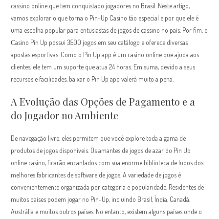
cassino online que tem conquistado jogadores no Brasil. Neste artigo,
vamos explorar o que torna o Pin-Up Casino tão especial e por que ele é
uma escolha popular para entusiastas de jogos de cassino no país. Por fim, o
Сasino Pin Up possui 3500 jogos em seu catálogo e oferece diversas
apostas esportivas. Como o Pin Up app é um casino online que ajuda aos
clientes, ele tem um suporte que atua 24 horas. Em suma, devido a seus
recursos e facilidades, baixar o Pin Up app valerá muito a pena.
A Evolução das Opções de Pagamento e a
do Jogador no Ambiente
De navegação livre, eles permitem que você explore toda a gama de
produtos de jogos disponíveis. Os amantes de jogos de azar do Pin Up
online casino, ficarão encantados com sua enorme biblioteca de ludos dos
melhores fabricantes de software de jogos. A variedade de jogos é
convenientemente organizada por categoria e popularidade. Residentes de
muitos países podem jogar no Pin-Up, incluindo Brasil, Índia, Canadá,
Austrália e muitos outros países. No entanto, existem alguns países onde o