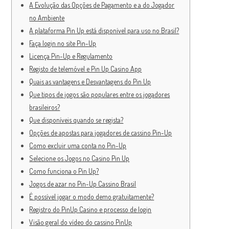
A Evolução das Opções de Pagamento e a do Jogador
no Ambiente
A plataforma Pin Up está disponível para uso no Brasil?
Faça login no site Pin-Up
Licença Pin-Up e Regulamento
Registo de telemóvel e Pin Up Casino App
Quais as vantagens e Desvantagens do Pin Up
Que tipos de jogos são populares entre os jogadores
brasileiros?
Que disponíveis quando se regista?
Opções de apostas para jogadores de cassino Pin-Up
Como excluir uma conta no Pin-Up
Selecione os Jogos no Casino Pin Up
Como funciona o Pin Up?
Jogos de azar no Pin-Up Cassino Brasil
É possível jogar o modo demo gratuitamente?
Registro do PinUp Casino e processo de login
Visão geral do vídeo do cassino PinUp