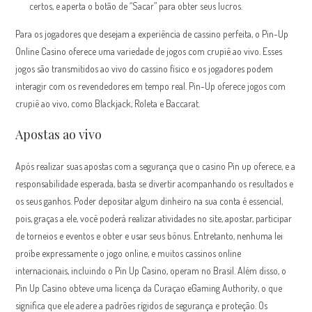
certos, e aperta o botão de “Sacar” para obter seus lucros.
Para os jogadores que desejam a experiência de cassino perfeita, o Pin-Up
Online Casino oferece uma variedade de jogos com crupiê ao vivo. Esses
jogos são transmitidos ao vivo do cassino físico e os jogadores podem
interagir com os revendedores em tempo real. Pin-Up oferece jogos com
crupiê ao vivo, como Blackjack, Roleta e Baccarat.
Apostas ao vivo
Após realizar suas apostas com a segurança que o casino Pin up oferece, e a
responsabilidade esperada, basta se divertir acompanhando os resultados e
os seus ganhos. Poder depositar algum dinheiro na sua conta é essencial,
pois, graças a ele, você poderá realizar atividades no site, apostar, participar
de torneios e eventos e obter e usar seus bônus. Entretanto, nenhuma lei
proíbe expressamente o jogo online, e muitos cassinos online
internacionais, incluindo o Pin Up Casino, operam no Brasil. Além disso, o
Pin Up Casino obteve uma licença da Curaçao eGaming Authority, o que
significa que ele adere a padrões rígidos de segurança e proteção. Os