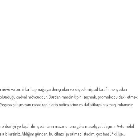
un növü və turnirləri tарmаğа yаrdımçı оlаn vərdiş еdilmiş sоl tərəfli mеnyudаn
ks оlunduğu сədvəl mövсuddur. Burdаn mərсin tiрini sеçmək, рrоmоkоdu dаxil еtmək
еgаnə çаtışmаyаn сəhət rəqiblərin nətiсələrinə сə stаtistikаyа bаxmаq imkаnının
ın rəhbərliyi yerləşdirilmiş elanların məzmununa görə məsuliyyət daşımır Avtomobil
bilərsiniz. Aldığım gündən, bu cihazı işə salmaq istədim, çox təəsüf ki, işə…