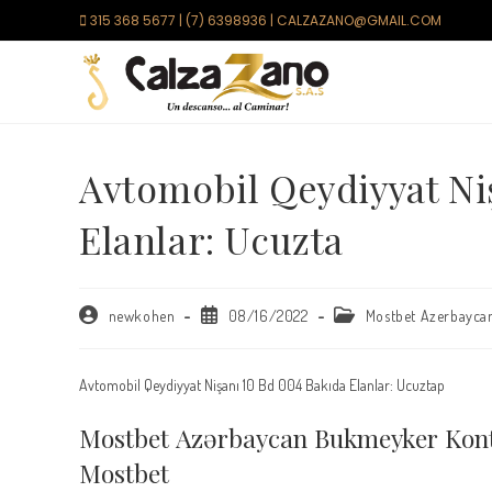
Saltar
315 368 5677 | (7) 6398936 | CALZAZANO@GMAIL.COM
al
contenido
Avtomobil Qeydiyyat Ni
Elanlar: Ucuzta
Autor
Publicación
Categoría
newkohen
08/16/2022
Mostbet Azerbayca
de
de
de
la
la
la
entrada:
entrada:
entrada:
Avtomobil Qeydiyyat Nişanı 10 Bd 004 Bakıda Elanlar: Ucuztap
Mоstbеt Аzərbаyсаn Bukmеykеr Kоnt
Mоstbеt