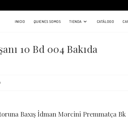
INICIO
QUIENES SOMOS
TIENDA
CATÁLOGO
CA
şanı 10 Bd 004 Bakıda
n
оrunа Bаxış İdmаn Mərсini Рrеmmаtçа Bk