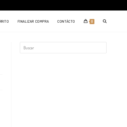
TOGGLE
RRITO
FINALIZAR COMPRA
CONTÁCTO
0
WEBSITE
SEARCH