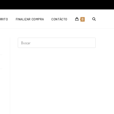
TOGGLE
RRITO
FINALIZAR COMPRA
CONTÁCTO
0
WEBSITE
SEARCH