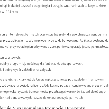
minąć blokadę i uzyskać dostęp do gier i usług kasyna. Parimatch to kasyno, które
a w 1994 roku.
tronie internetowej. Parimatch oczywiście też zrobił dla swoich graczy wygodę i ma
y przez aplikację – specjalne procenty do salda bonusowego. Aplikacja dostępna do
ansakcji przy wpłacie pieniędzy wynosi zero, ponieważ operacja jest natychmiastowa.
zeń sportowych.
specjalny program lojalnościowy dla fanów zakładów sportowych.
ia i dobry wybór zakładów na statystyki.
by znaleźć ten, który jest dla Ciebie najkorzystniejszy pod względem finansowym.
ać uwagę na posiadaną licencję. Gdy kasyno posiada licencję wydaną przez oficjal
elu pełnego wykorzystania bonusu musisz przestrzegać warunków i zasad określonych
match kod bonusowy, wystarczy, że dokonasz depozytu
parimatch
.
Oferuje Niezapomniane Promocje I Prezenty