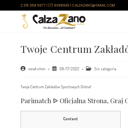
Saltar
315 368 5677 | (7) 6398936 | CALZAZANO@GMAIL.COM
al
contenido
Twoje Centrum Zakład
Autor
Publicación
Categoría
newkohen
08/17/2022
Sin categoría
de
de
de
la
la
la
entrada:
entrada:
entrada:
Twoje Centrum Zakładów Sportowych Online!
Parimatch ᐉ Oficjalna Strona, Graj
Content