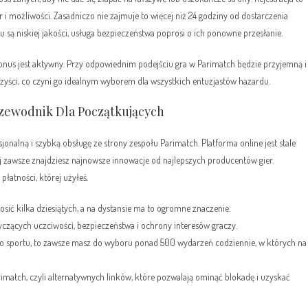
r i możliwości. Zasadniczo nie zajmuje to więcej niż 24 godziny od dostarczenia
ą niskiej jakości, usługa bezpieczeństwa poprosi o ich ponowne przesłanie.
bonus jest aktywny. Przy odpowiednim podejściu gra w Parimatch będzie przyjemną i
rzyści, co czyni go idealnym wyborem dla wszystkich entuzjastów hazardu.
zewodnik Dla Początkujących
jonalną i szybką obsługę ze strony zespołu Parimatch. Platforma online jest stale
taj zawsze znajdziesz najnowsze innowacje od najlepszych producentów gier.
łatności, której użyłeś.
ić kilka dziesiątych, a na dystansie ma to ogromne znaczenie.
yczących uczciwości, bezpieczeństwa i ochrony interesów graczy.
go sportu, to zawsze masz do wyboru ponad 500 wydarzeń codziennie, w których na
match, czyli alternatywnych linków, które pozwalają ominąć blokadę i uzyskać