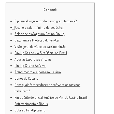
Content
É possível jogar o modo demo gratuitamente?
⃣ Qual é o valor mínimo do depósito?
Selecione os Jogos no Casino Pin Up
Segurança e Proteção do Pin-Up
Visão geral do vídeo do cassino PinUp
Pin-Up Casino – o Site Oficial no Brasil
Apostas Esportivas Virtuais
Pin-Up Casino Ao Vivo
Atendimento e suporte ao usuário
Bônus de Cassino
Com quais fornecedores de software os cassinos
trabalham?
Pin Up Site do oficial. Análise do Pin-Up Casino Brasil:
Entretenimento e Bônus
Sobre o Pin-Up casino