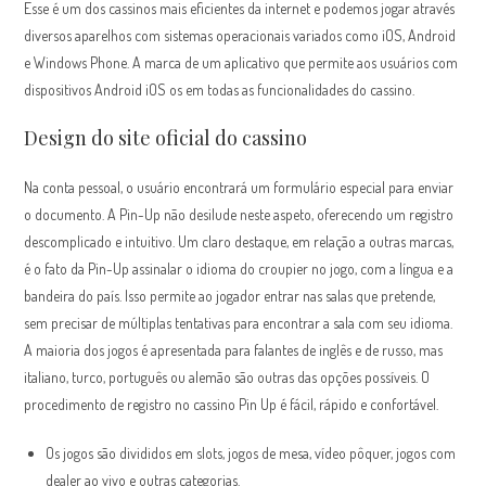
Esse é um dos cassinos mais eficientes da internet e podemos jogar através
diversos aparelhos com sistemas operacionais variados como iOS, Android
e Windows Phone. A marca de um aplicativo que permite aos usuários com
dispositivos Android iOS os em todas as funcionalidades do cassino.
Design do site oficial do cassino
Na conta pessoal, o usuário encontrará um formulário especial para enviar
o documento. A Pin-Up não desilude neste aspeto, oferecendo um registro
descomplicado e intuitivo. Um claro destaque, em relação a outras marcas,
é o fato da Pin-Up assinalar o idioma do croupier no jogo, com a língua e a
bandeira do país. Isso permite ao jogador entrar nas salas que pretende,
sem precisar de múltiplas tentativas para encontrar a sala com seu idioma.
A maioria dos jogos é apresentada para falantes de inglês e de russo, mas
italiano, turco, português ou alemão são outras das opções possíveis. O
procedimento de registro no cassino Pin Up é fácil, rápido e confortável.
Os jogos são divididos em slots, jogos de mesa, vídeo pôquer, jogos com
dealer ao vivo e outras categorias.