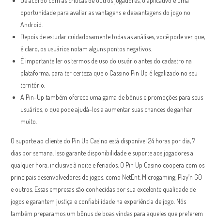
De acordo com as críticas de outros jogadores, o aplicativo é uma
oportunidade para avaliar as vantagens e desvantagens do jogo no
Android.
Depois de estudar cuidadosamente todas as análises, você pode ver que,
é claro, os usuários notam alguns pontos negativos.
É importante ler os termos de uso do usuário antes do cadastro na
plataforma, para ter certeza que o Cassino Pin Up é legalizado no seu
território.
A Pin-Up também oferece uma gama de bônus e promoções para seus
usuários, o que pode ajudá-los a aumentar suas chances de ganhar
muito.
O suporte ao cliente do Pin Up Casino está disponível 24 horas por dia, 7
dias por semana. Isso garante disponibilidade e suporte aos jogadores a
qualquer hora, inclusive à noite e feriados. O Pin Up Casino coopera com os
principais desenvolvedores de jogos, como NetEnt, Microgaming, Play’n GO
e outros. Essas empresas são conhecidas por sua excelente qualidade de
jogos e garantem justiça e confiabilidade na experiência de jogo. Nós
também preparamos um bônus de boas vindas para aqueles que preferem