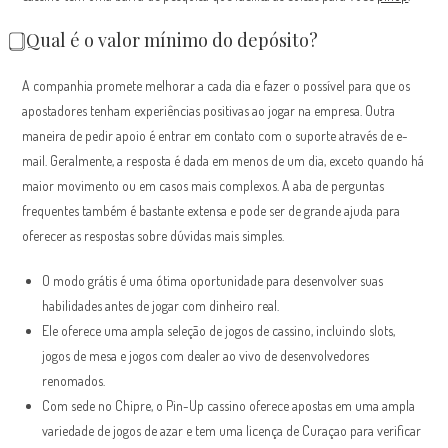
⃣ Qual é o valor mínimo do depósito?
A companhia promete melhorar a cada dia e fazer o possível para que os
apostadores tenham experiências positivas ao jogar na empresa. Outra
maneira de pedir apoio é entrar em contato com o suporte através de e-
mail. Geralmente, a resposta é dada em menos de um dia, exceto quando há
maior movimento ou em casos mais complexos. A aba de perguntas
frequentes também é bastante extensa e pode ser de grande ajuda para
oferecer as respostas sobre dúvidas mais simples.
O modo grátis é uma ótima oportunidade para desenvolver suas
habilidades antes de jogar com dinheiro real.
Ele oferece uma ampla seleção de jogos de cassino, incluindo slots,
jogos de mesa e jogos com dealer ao vivo de desenvolvedores
renomados.
Com sede no Chipre, o Pin-Up cassino oferece apostas em uma ampla
variedade de jogos de azar e tem uma licença de Curaçao para verificar