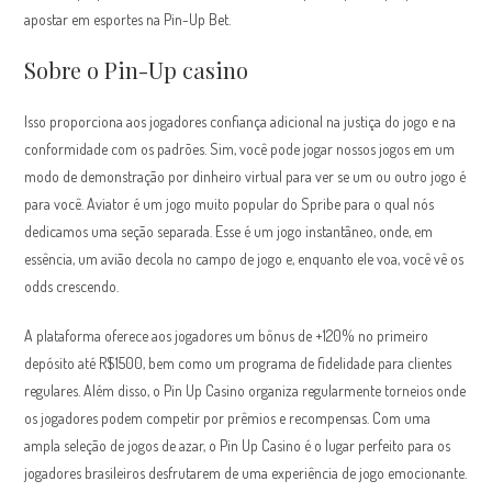
apostar em esportes na Pin-Up Bet.
Sobre o Pin-Up casino
Isso proporciona aos jogadores confiança adicional na justiça do jogo e na
conformidade com os padrões. Sim, você pode jogar nossos jogos em um
modo de demonstração por dinheiro virtual para ver se um ou outro jogo é
para você. Aviator é um jogo muito popular do Spribe para o qual nós
dedicamos uma seção separada. Esse é um jogo instantâneo, onde, em
essência, um avião decola no campo de jogo e, enquanto ele voa, você vê os
odds crescendo.
A plataforma oferece aos jogadores um bônus de +120% no primeiro
depósito até R$1500, bem como um programa de fidelidade para clientes
regulares. Além disso, o Pin Up Casino organiza regularmente torneios onde
os jogadores podem competir por prêmios e recompensas. Com uma
ampla seleção de jogos de azar, o Pin Up Casino é o lugar perfeito para os
jogadores brasileiros desfrutarem de uma experiência de jogo emocionante.