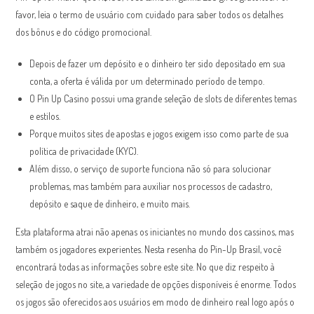
favor, leia o termo de usuário com cuidado para saber todos os detalhes
dos bônus e do código promocional.
Depois de fazer um depósito e o dinheiro ter sido depositado em sua
conta, a oferta é válida por um determinado período de tempo.
O Pin Up Casino possui uma grande seleção de slots de diferentes temas
e estilos.
Porque muitos sites de apostas e jogos exigem isso como parte de sua
política de privacidade (KYC).
Além disso, o serviço de suporte funciona não só para solucionar
problemas, mas também para auxiliar nos processos de cadastro,
depósito e saque de dinheiro, e muito mais.
Esta plataforma atrai não apenas os iniciantes no mundo dos cassinos, mas
também os jogadores experientes. Nesta resenha do Pin-Up Brasil, você
encontrará todas as informações sobre este site. No que diz respeito à
seleção de jogos no site, a variedade de opções disponíveis é enorme. Todos
os jogos são oferecidos aos usuários em modo de dinheiro real logo após o