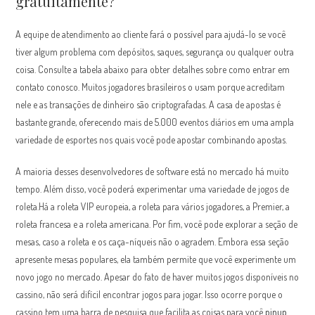
gratuitamente?
A equipe de atendimento ao cliente fará o possível para ajudá-lo se você
tiver algum problema com depósitos, saques, segurança ou qualquer outra
coisa. Consulte a tabela abaixo para obter detalhes sobre como entrar em
contato conosco. Muitos jogadores brasileiros o usam porque acreditam
nele e as transações de dinheiro são criptografadas. A casa de apostas é
bastante grande, oferecendo mais de 5.000 eventos diários em uma ampla
variedade de esportes nos quais você pode apostar combinando apostas.
A maioria desses desenvolvedores de software está no mercado há muito
tempo. Além disso, você poderá experimentar uma variedade de jogos de
roleta.Há a roleta VIP europeia, a roleta para vários jogadores, a Premier, a
roleta francesa e a roleta americana. Por fim, você pode explorar a seção de
mesas, caso a roleta e os caça-níqueis não o agradem. Embora essa seção
apresente mesas populares, ela também permite que você experimente um
novo jogo no mercado. Apesar do fato de haver muitos jogos disponíveis no
cassino, não será difícil encontrar jogos para jogar. Isso ocorre porque o
cassino tem uma barra de pesquisa que facilita as coisas para você
pinup
.