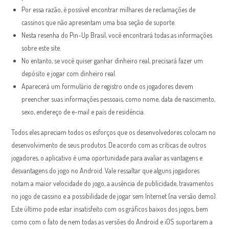
Por essa razão, é possível encontrar milhares de reclamações de
cassinos que não apresentam uma boa seção de suporte.
Nesta resenha do Pin-Up Brasil, você encontrará todas as informações
sobre este site.
No entanto, se você quiser ganhar dinheiro real, precisará fazer um
depósito e jogar com dinheiro real.
Aparecerá um formulário de registro onde os jogadores devem
preencher suas informações pessoais, como nome, data de nascimento,
sexo, endereço de e-mail e país de residência.
Todos eles apreciam todos os esforços que os desenvolvedores colocam no
desenvolvimento de seus produtos. De acordo com as críticas de outros
jogadores, o aplicativo é uma oportunidade para avaliar as vantagens e
desvantagens do jogo no Android. Vale ressaltar que alguns jogadores
notam a maior velocidade do jogo, a ausência de publicidade, travamentos
no jogo de cassino e a possibilidade de jogar sem Internet (na versão demo).
Este último pode estar insatisfeito com os gráficos baixos dos jogos, bem
como com o fato de nem todas as versões do Android e iOS suportarem a