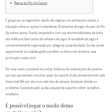
Regras do Pin-Up Casino
E graças ao carregamento rápido das páginas e às animações suaves, a
transição entre as seções é instantânea. Os amantes de jogos de azar do Pin
Up online casino, ficarão encantados com sua enorme biblioteca de ludos
dos melhores fabricantes de software de jogos. A variedade de jogos é
convenientemente organizada por categoria e popularidade. Se não quiser
experimentar as rodadas grátis e preferir os bônus em dinheiro, essa
promoção é para você.
Por essa razão, é possível encontrar milhares de reclamações de cassinos
que não apresentam uma boa seção de suporte. A aba de atendimento está
disponível 24h por dia e nos sete dias da semana. Qualquer dúvida ou
problema, é possível pedir ajuda à equipe de suporte e obter conselhos
imediatos.
É possível jogar o modo demo