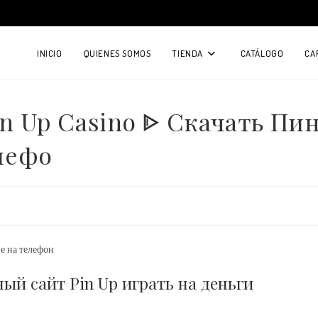
INICIO
QUIENES SOMOS
TIENDA
CATÁLOGO
CA
n Up Casino ᐈ Скачать Пи
лефо
е на телефон
й сайт Pin Up играть на деньги