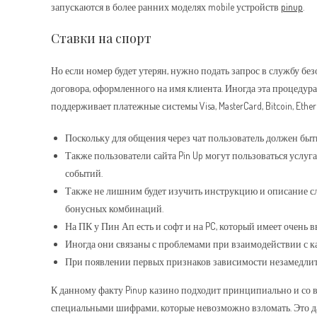
запускаются в более ранних моделях mobile устройств
pinup
.
Ставки на спорт
Но если номер будет утерян, нужно подать запрос в службу б
договора, оформленного на имя клиента. Иногда эта процедура 
поддерживает платежные системы Visa, MasterCard, Bitcoin, Ether
Поскольку для общения через чат пользователь должен быть
Также пользователи сайта Pin Up могут пользоваться услу
событий.
Также не лишним будет изучить инструкцию и описание сло
бонусных комбинаций.
На ПК у Пин Ап есть и софт и на PC, который имеет очень 
Иногда они связаны с проблемами при взаимодействии с 
При появлении первых признаков зависимости незамедлите
К данному факту Pinup казино подходит принципиально и со 
специальными шифрами, которые невозможно взломать. Это д