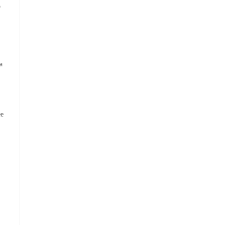
о
а
ее