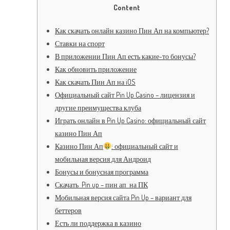
Content
Как скачать онлайн казино Пин Ап на компьютер?
Ставки на спорт
В приложении Пин Ап есть какие-то бонусы?
Как обновить приложение
Как скачать Пин Ап на iOS
Официальный сайт Pin Up Casino – лицензия и
другие преимущества клуба
Играть онлайн в Pin Up Casino: официальный сайт
казино Пин Ап
Казино Пин Ап
: официальный сайт и
мобильная версия для Андроид
Бонусы и бонусная программа
Скачать Pin up – пин ап на ПК
Мобильная версия сайта Pin Up – вариант для
беттеров
Есть ли поддержка в казино