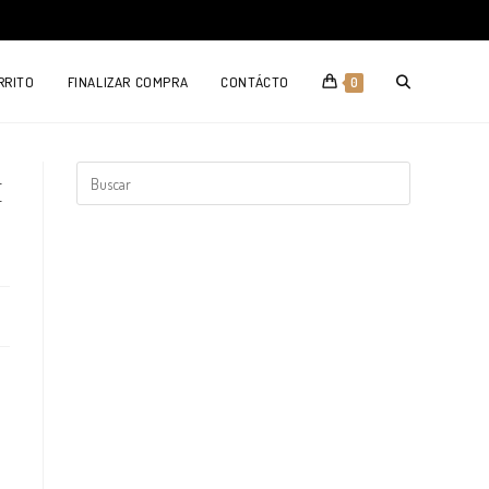
TOGGLE
RRITO
FINALIZAR COMPRA
CONTÁCTO
0
WEBSITE
н
SEARCH