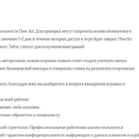
езопасности Пин Ап. Для проверки могут запросить копию абонентского
занимает 1–2 дня, в течение которых доступ к игре будет закрыт. ПинАп
eum, Tether, Litecoin для получения выигрышей.
 авторизован, новым игрокам сначала стоит создать учетную запись.
гами букмекерской конторы и совершать ставки на результаты спортивных
та, благодаря чему вы разберетесь в вопросе выпадения игровых и
высокий рейтинг.
какими-либо опциями.
льно обратитесь к специалисту.
всей строгостью. Профессиональные работники казино пользуются
аёт гарантию конфиденциальности информации о данных клиентов и клуб