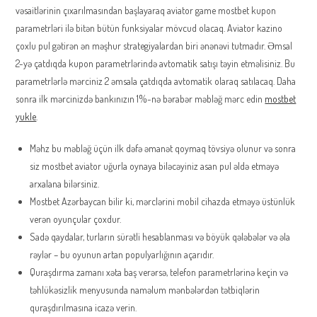
vəsaitlərinin çıxarılmasından başlayaraq aviator game mostbet kupon
parametrləri ilə bitən bütün funksiyalar mövcud olacaq. Aviator kazino
çoxlu pul gətirən ən məşhur strategiyalardan biri ənənəvi tutmadır. Əmsal
2-yə çatdıqda kupon parametrlərində avtomatik satışı təyin etməlisiniz. Bu
parametrlərlə mərciniz 2 əmsala çatdıqda avtomatik olaraq satılacaq. Daha
sonra ilk mərcinizdə bankınızın 1%-nə bərabər məbləğ mərc edin
mostbet
yukle
.
Məhz bu məbləğ üçün ilk dəfə əmanət qoymaq tövsiyə olunur və sonra
siz mostbet aviator uğurla oynaya biləcəyiniz asan pul əldə etməyə
arxalana bilərsiniz.
Mostbet Azərbaycan bilir ki, mərclərini mobil cihazda etməyə üstünlük
verən oyunçular çoxdur.
Sadə qaydalar, turların sürətli hesablanması və böyük qələbələr və əla
rəylər – bu oyunun artan populyarlığının açarıdır.
Quraşdırma zamanı xəta baş verərsə, telefon parametrlərinə keçin və
təhlükəsizlik menyusunda naməlum mənbələrdən tətbiqlərin
quraşdırılmasına icazə verin.