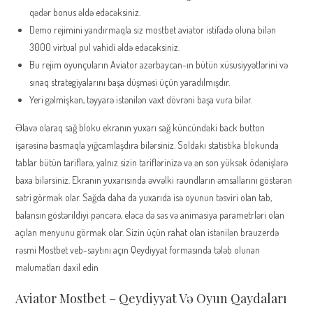
qədər bonus əldə edəcəksiniz.
Demo rejimini yandırmaqla siz mostbet aviator istifadə oluna bilən
3000 virtual pul vahidi əldə edəcəksiniz.
Bu rejim oyunçuların Aviator azərbaycan-ın bütün xüsusiyyətlərini və
sınaq strategiyalarını başa düşməsi üçün yaradılmışdır.
Yeri gəlmişkən, təyyarə istənilən vaxt dövrəni başa vura bilər.
Əlavə olaraq sağ bloku ekranın yuxarı sağ küncündəki back button
işarəsinə basmaqla yığcamlaşdıra bilərsiniz. Soldakı statistika blokunda
tablar bütün tariflərə, yalnız sizin tariflərinizə və ən son yüksək ödənişlərə
baxa bilərsiniz. Ekranın yuxarısında əvvəlki raundların əmsallarını göstərən
sətri görmək olar. Sağda daha da yuxarıda isə oyunun təsviri olan tab,
balansın göstərildiyi pəncərə, eləcə də səs və animasiya parametrləri olan
açılan menyunu görmək olar. Sizin üçün rahat olan istənilən brauzerdə
rəsmi Mostbet veb-saytını açın Qeydiyyat formasında tələb olunan
məlumatları daxil edin
Aviator Mostbet – Qeydiyyat Və Oyun Qaydaları