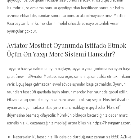
lazımdır ki, salamlama bonusu qeydiyyatdan keçdikdən sonra bir həftə
ərzində etibarlıdır, bundan sonra isə bonusu ala bilməyəcəksiniz. Mostbet
Azərbaycan bilir ki, mərclərini mobil cihazda etməyə üstünlük verən
oyunçular çoxdur.
Aviator Mostbet Oyununda Istifadə Etmək
Üçün Ən Yaxşı Mərc Sistemi Hansıdır?
Təyyarə havaya qaldıqda oyun başlayır, təyyarə yoxa çıxdıqda isə oyun başa
çatır. [newline]Aviator Mostbet sizə uçuş zamanı qazanc əldə etmək imkanı
verir. Uçuş başa çatmazdan əvvəl sövdələşmələr başa çatmalıdır. Oyunun
raundları təsadüfi qaydada təyin olunur, mərclər hər raundda qəbul edilir.
Əlavə olaraq çoxaldıcı oyun zamanı təsadüfi olaraq seçilir. Mostbet Aviator
oynamaq üçün sadəcə istədiyiniz mərc məbləğini qeyd edib “Mərc et”
düyməsinə basmaq kifayətdir. Mümkün olduqda bacardığınız qədər mərc
etməlisiniz ki, qazanacağınız məbləği artıra biləsiniz
https://hevngame.com
.
Nəzərə alın ki, hesabınızı ilk dəfə doldurduğunuz zaman siz 5550 AZN-ə