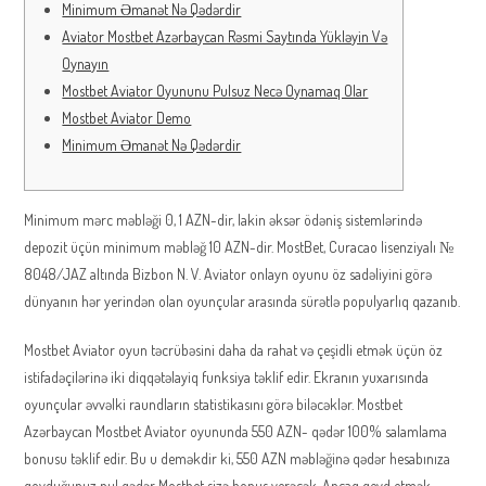
Minimum Əmanət Nə Qədərdir
Aviator Mostbet Azərbaycan Rəsmi Saytında Yükləyin Və
Oynayın
Mostbet Aviator Oyununu Pulsuz Necə Oynamaq Olar
Mostbet Aviator Demo
Minimum Əmanət Nə Qədərdir
Minimum mərc məbləği 0, 1 AZN-dir, lakin əksər ödəniş sistemlərində
depozit üçün minimum məbləğ 10 AZN-dir. MostBet, Curacao lisenziyalı №
8048/JAZ altında Bizbon N. V. Aviator onlayn oyunu öz sadəliyini görə
dünyanın hər yerindən olan oyunçular arasında sürətlə populyarlıq qazanıb.
Mostbet Aviator oyun təcrübəsini daha da rahat və çeşidli etmək üçün öz
istifadəçilərinə iki diqqətəlayiq funksiya təklif edir. Ekranın yuxarısında
oyunçular əvvəlki raundların statistikasını görə biləcəklər. Mostbet
Azərbaycan Mostbet Aviator oyununda 550 AZN- qədər 100% salamlama
bonusu təklif edir. Bu u deməkdir ki, 550 AZN məbləğinə qədər hesabınıza
qoyduğunuz pul qədər Mostbet sizə bonus verəcək. Ancaq qeyd etmək