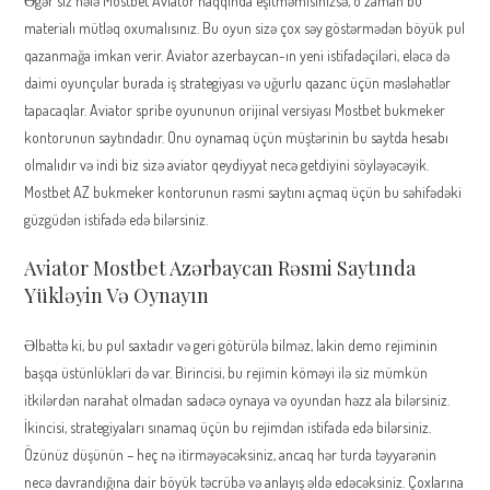
Əgər siz hələ Mostbet Aviator haqqında eşitməmisinizsə, o zaman bu
materialı mütləq oxumalısınız. Bu oyun sizə çox səy göstərmədən böyük pul
qazanmağa imkan verir. Aviator azerbaycan-ın yeni istifadəçiləri, eləcə də
daimi oyunçular burada iş strategiyası və uğurlu qazanc üçün məsləhətlər
tapacaqlar. Aviator spribe oyununun orijinal versiyası Mostbet bukmeker
kontorunun saytındadır. Onu oynamaq üçün müştərinin bu saytda hesabı
olmalıdır və indi biz sizə aviator qeydiyyat necə getdiyini söyləyəcəyik.
Mostbet AZ bukmeker kontorunun rəsmi saytını açmaq üçün bu səhifədəki
güzgüdən istifadə edə bilərsiniz.
Aviator Mostbet Azərbaycan Rəsmi Saytında
Yükləyin Və Oynayın
Əlbəttə ki, bu pul saxtadır və geri götürülə bilməz, lakin demo rejiminin
başqa üstünlükləri də var. Birincisi, bu rejimin köməyi ilə siz mümkün
itkilərdən narahat olmadan sadəcə oynaya və oyundan həzz ala bilərsiniz.
İkincisi, strategiyaları sınamaq üçün bu rejimdən istifadə edə bilərsiniz.
Özünüz düşünün – heç nə itirməyəcəksiniz, ancaq hər turda təyyarənin
necə davrandığına dair böyük təcrübə və anlayış əldə edəcəksiniz. Çoxlarına