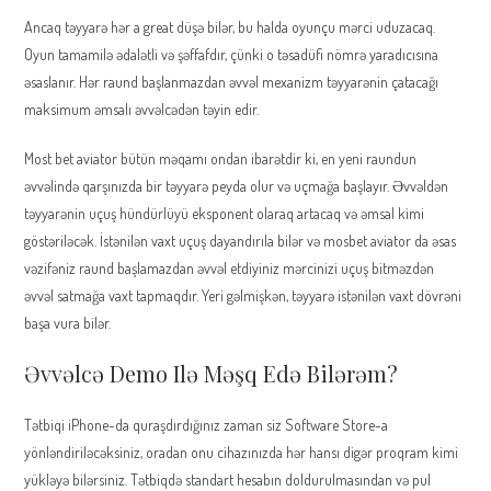
Ancaq təyyarə hər a great düşə bilər, bu halda oyunçu mərci uduzacaq.
Oyun tamamilə ədalətli və şəffafdır, çünki o təsadüfi nömrə yaradıcısına
əsaslanır. Hər raund başlanmazdan əvvəl mexanizm təyyarənin çatacağı
maksimum əmsalı əvvəlcədən təyin edir.
Most bet aviator bütün məqamı ondan ibarətdir ki, en yeni raundun
əvvəlində qarşınızda bir təyyarə peyda olur və uçmağa başlayır. Əvvəldən
təyyarənin uçuş hündürlüyü eksponent olaraq artacaq və əmsal kimi
göstəriləcək. İstənilən vaxt uçuş dayandırıla bilər və mosbet aviator da əsas
vəzifəniz raund başlamazdan əvvəl etdiyiniz mərcinizi uçuş bitməzdən
əvvəl satmağa vaxt tapmaqdır. Yeri gəlmişkən, təyyarə istənilən vaxt dövrəni
başa vura bilər.
Əvvəlcə Demo Ilə Məşq Edə Bilərəm?
Tətbiqi iPhone-da quraşdırdığınız zaman siz Software Store-a
yönləndiriləcəksiniz, oradan onu cihazınızda hər hansı digər proqram kimi
yükləyə bilərsiniz. Tətbiqdə standart hesabın doldurulmasından və pul