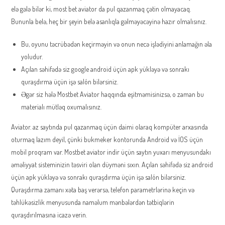
elə gələ bilər ki, most bet aviator da pul qazanmaq çətin olmayacaq.
Bununla belə, heç bir şeyin belə asanlıqla gəlməyəcəyinə hazır olmalısınız.
Bu, oyunu təcrübədən keçirməyin və onun necə işlədiyini anlamağın əla
yoludur.
Açılan səhifədə siz google android üçün apk yükləyə və sonrakı
quraşdırma üçün işə salón bilərsiniz.
Əgər siz hələ Mostbet Aviator haqqında eşitməmisinizsə, o zaman bu
materialı mütləq oxumalısınız.
Aviator. az saytında pul qazanmaq üçün daimi olaraq kompüter arxasında
oturmaq lazım deyil, çünki bukmeker kontorunda Android və İOS üçün
mobil proqram var. Mostbet aviator indir üçün saytın yuxarı menyusundakı
əməliyyat sisteminizin təsviri olan düyməni sıxın. Açılan səhifədə siz android
üçün apk yükləyə və sonrakı quraşdırma üçün işə salón bilərsiniz.
Quraşdırma zamanı xəta baş verərsə, telefon parametrlərinə keçin və
təhlükəsizlik menyusunda naməlum mənbələrdən tətbiqlərin
quraşdırılmasına icazə verin.