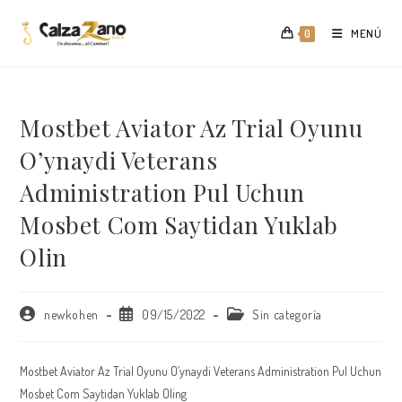
Saltar
al
MENÚ
0
contenido
Mostbet Aviator Az Trial Oyunu
O’ynaydi Veterans
Administration Pul Uchun
Mosbet Com Saytidan Yuklab
Olin
Autor
Publicación
Categoría
newkohen
09/15/2022
Sin categoría
de
de
de
la
la
la
entrada:
entrada:
entrada:
Mostbet Aviator Az Trial Oyunu O’ynaydi Veterans Administration Pul Uchun
Mosbet Com Saytidan Yuklab Oling