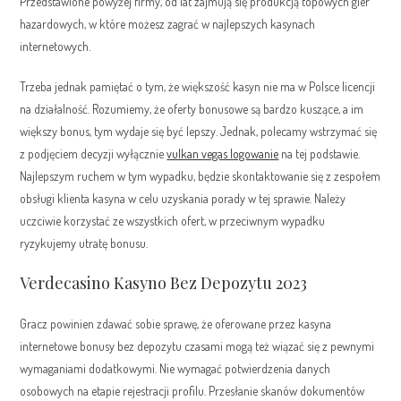
Przedstawione powyżej firmy, od lat zajmują się produkcją topowych gier
hazardowych, w które możesz zagrać w najlepszych kasynach
internetowych.
Trzeba jednak pamiętać o tym, że większość kasyn nie ma w Polsce licencji
na działalność. Rozumiemy, że oferty bonusowe są bardzo kuszące, a im
większy bonus, tym wydaje się być lepszy. Jednak, polecamy wstrzymać się
z podjęciem decyzji wyłącznie
vulkan vegas logowanie
na tej podstawie.
Najlepszym ruchem w tym wypadku, będzie skontaktowanie się z zespołem
obsługi klienta kasyna w celu uzyskania porady w tej sprawie. Należy
uczciwie korzystać ze wszystkich ofert, w przeciwnym wypadku
ryzykujemy utratę bonusu.
Verdecasino Kasyno Bez Depozytu 2023
Gracz powinien zdawać sobie sprawę, że oferowane przez kasyna
internetowe bonusy bez depozytu czasami mogą też wiązać się z pewnymi
wymaganiami dodatkowymi. Nie wymagać potwierdzenia danych
osobowych na etapie rejestracji profilu. Przesłanie skanów dokumentów