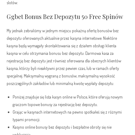
slotów.
Ggbet Bonus Bez Depozytu 50 Free Spinów
My jednak zebraliśmy w jednym miejscu pokaźną ofertę bonusów bez
depozytu oferowanych aktualnie przez kasyna internetowe. Niektóre
kasyna będą wymagały skontaktowania się z działem obsługi klienta
kasyna w celu otrzymania bonusu bez depozytu. Darmowa kasa za
rejestrację bez depozytu jest również oferowana dla obecnych klientów
kasyna, którzy byli nieaktywni przez pewien czas, lub w ramach oferty
specjalnej. Maksymalną wygraną z bonusów, maksymalną wysokość
poszczególnych zakładów lub minimalną kwotę wypłaty depozytu.
Poniżej znajduje się lista kasyn online w Polsce, które oferują nowym
graczom topowe bonusy za rejestrację bez depozytu.
Grając w kasynach internetowych na pewno spotkałeś się z różnymi
typami promocji.
Kasyno online bonusy bez depozytu i bezpłatne obroty się nie
wykluczają.