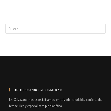
UN DESCANSO AL CAMINAR
En Calzazano nos especializamos en calzado saludable, confortable,
terapeutico y especial para pie diabético.