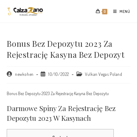
Saltar
al
MENÚ
0
contenido
Bonus Bez Depozytu 2023 Za
Rejestrację Kasyna Bez Depozyt
Autor
Publicación
Categoría
newkohen
10/10/2022
Vulkan Vegas Poland
de
de
de
la
la
la
entrada:
entrada:
entrada:
Bonus Bez Depozytu 2023 Za Rejestrację Kasyna Bez Depozytu
Darmowe Spiny Za Rejestrację Bez
Depozytu 2023 W Kasynach