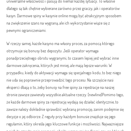
uniwersalne właściwości i pasują do niemal każdej sytuacji. To właśnie
dlatego są tak chętnie wybierane zarówno przez graczy, jak i operatorów
kasyn. Darmowe spiny w kasynie online mogą być atrakcyjnym sposobem
na zwiększenie szans na wygraną, ale ich wykorzystanie wiąże się z
pewnymi ograniczeniami.
W rzeczy samej, każde kasyno ma własny proces, za pomocą którego
otrzymuje się bonusy bez depozytu. Jeśli operator wymaga
ponadprzeciętnego obrotu wygranymi, to czasem lepiej jest wybrać inne
darmowe zakręcenia, których jest mniej, ale mają lepsze warunki. W
przypadku, kiedy do aktywacji wymaga się specjalnego kodu, to bez niego
nie uda się poprawnie przeprowadzić tego procesu. Na szczęście nasi
eksperci dbają o to, żeby bonusy na free spiny za rejestracje na naszej
stronie zawsze zawierały wszystkie aktualne rzeczy. [newline]Pomimo tego,
że każde darmowe spiny za rejestrację wydają się działać identycznie, to
zawsze należy dokładnie sprawdzić wybraną promocję, zanim podejmie się
decyzje o jej odbiorze. Z reguły przy każdym bonusie znajduje się jego
regulamin, który określa jego kluczowe funkcje i możliwości. Najważniejsze