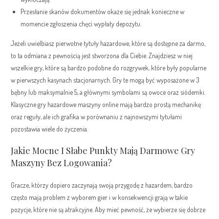
Przesłanie skanów dokumentów okaże się jednak konieczne w
momencie zgłoszenia chęci wypłaty depozytu.
Jeżeli uwielbiasz pierwotne tytuły hazardowe, które są dostępne za darmo,
to ta odmiana z pewnością jest stworzona dla Ciebie. Znajdziesz w niej
wszelkie gry, które są bardzo podobne do rozgrywek, które były popularne
w pierwszych kasynach stacjonarnych. Gry te mogą być wyposażone w 3
bębny lub maksymalnie 5, a głównymi symbolami są owoce oraz siódemki.
Klasyczne gry hazardowe maszyny online mają bardzo prostą mechanikę
oraz reguły, ale ich grafika w porównaniu z najnowszymi tytułami
pozostawia wiele do życzenia.
Jakie Mocne I Słabe Punkty Mają Darmowe Gry
Maszyny Bez Logowania?
Gracze, którzy dopiero zaczynają swoją przygodę z hazardem, bardzo
często mają problem z wyborem gier i w konsekwencji grają w takie
pozycje, które nie są atrakcyjne. Aby mieć pewność, że wybierze się dobrze