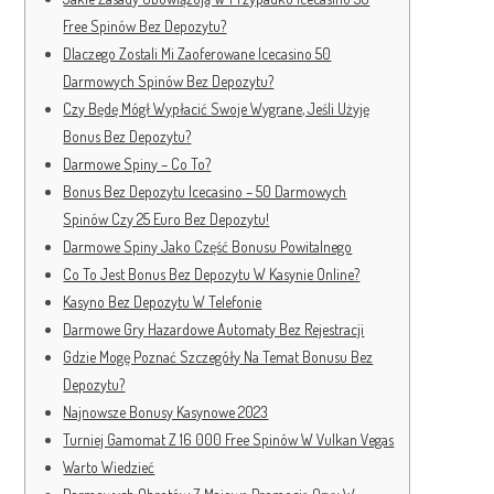
Free Spinów Bez Depozytu?
Dlaczego Zostali Mi Zaoferowane Icecasino 50
Darmowych Spinów Bez Depozytu?
Czy Będę Mógł Wypłacić Swoje Wygrane, Jeśli Użyję
Bonus Bez Depozytu?
Darmowe Spiny – Co To?
Bonus Bez Depozytu Icecasino – 50 Darmowych
Spinów Czy 25 Euro Bez Depozytu!
Darmowe Spiny Jako Część Bonusu Powitalnego
Co To Jest Bonus Bez Depozytu W Kasynie Online?
Kasyno Bez Depozytu W Telefonie
Darmowe Gry Hazardowe Automaty Bez Rejestracji
Gdzie Mogę Poznać Szczegóły Na Temat Bonusu Bez
Depozytu?
Najnowsze Bonusy Kasynowe 2023
Turniej Gamomat Z 16 000 Free Spinów W Vulkan Vegas
Warto Wiedzieć