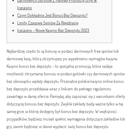
Darmowych Obrotów Z Majową Promocją Oryx W
Icecasino
Czym Dokładnie Jest Bonus Bez Depozytu?
Limity Czasowe Spinów Za Rejestrację
Icecasino – Nowe Kasyno Bez Depozytu 2023
Najbardziej często to są bonusy w postaci darmowych free spinów lub
darmowej kasy, którą otrzymujesz po wypełnieniu wymogów kasyna.
Kasyno bonus bez depozytu – to specjalna promocją, która nadaje
możliwość otrzymania bonusu w postaci gotówki czy darmowych spinów
bez obowiązku wpłaty depozytu. Przeciętne polskie kasyno online bonus
bez depozytu przedstawia wraz z linkiem do pełnego regulaminu
zawartego w danej ofercie. Pamiętaj, aby zapoznać się z warunkami oferty
dotyczącej bonusu bez depozytu. Zwykle zakłady będą ważne tylko w tej
samej grze, w której dostępny był bonus bez depozytu. W większości
przypadków, będziesz musiał spełnić wymagania dotyczące zakładów lub
gry, zanim będziesz w stanie wypłacić swój bonus bez depozytu.