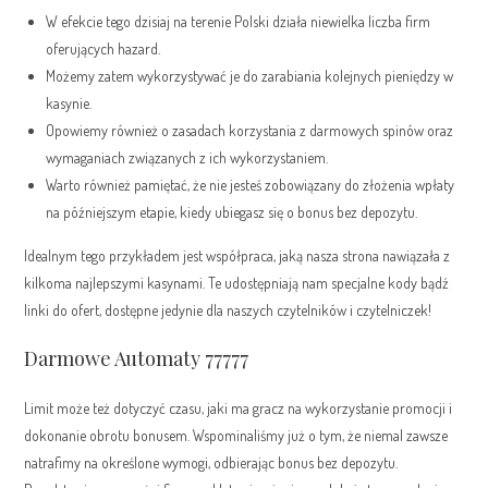
W efekcie tego dzisiaj na terenie Polski działa niewielka liczba firm
oferujących hazard.
Możemy zatem wykorzystywać je do zarabiania kolejnych pieniędzy w
kasynie.
Opowiemy również o zasadach korzystania z darmowych spinów oraz
wymaganiach związanych z ich wykorzystaniem.
Warto również pamiętać, że nie jesteś zobowiązany do złożenia wpłaty
na późniejszym etapie, kiedy ubiegasz się o bonus bez depozytu.
Idealnym tego przykładem jest współpraca, jaką nasza strona nawiązała z
kilkoma najlepszymi kasynami. Te udostępniają nam specjalne kody bądź
linki do ofert, dostępne jedynie dla naszych czytelników i czytelniczek!
Darmowe Automaty 77777
Limit może też dotyczyć czasu, jaki ma gracz na wykorzystanie promocji i
dokonanie obrotu bonusem. Wspominaliśmy już o tym, że niemal zawsze
natrafimy na określone wymogi, odbierając bonus bez depozytu.