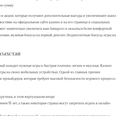
ую сумму.
ы и акции, которые получают дополнительные выгоды и увеличивают шанс
овостями на официальном сайте казино и на его странице в социальных
жет значительно увеличить ваш банкролл и оказаться более комфортной
типами, включая бонусы на первый депозит, бездепозитные бонусы, игры на
азахстан
орый находит нужные игры и быстрые платежи, легкие и вкусные. Казино
гры на своих мобильных устройствах. Одной из главных причин
и провайдеров, которые требуют высокой безопасности игрового процесса 
рутишь, в этом виртуальном вихре.
енее 18 лет, а также некоторые страны могут запретить играть в онлайн-
ой графикой и анимацией, а также увлекательным игровым процессом и