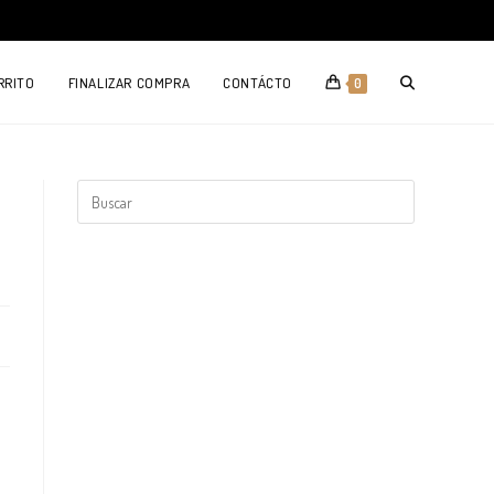
TOGGLE
RRITO
FINALIZAR COMPRA
CONTÁCTO
0
WEBSITE
SEARCH