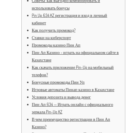
Советы: как выгодно комбинировать и
использовать бонусы
Pin Up 634 KZ регистрация и вход в личный
кабинет
Как получить промокод?
Ставки на киберспорт
Промокоды казино Пин Ап
Пин Ап Казино – играть на официальном сайте в
Казахстане
Как скачать приложение Pin-Up на мобильный
телефон?
Бонусные промокоды Пин Уп
Игровые автоматы Пинап казино в Казахстане
Условия депозита и вывода денег
Пин Ап 634 — Играть онлайн с официального
зеркала Pin-Up KZ
В чем преимущество регистрации в Пин Ап
Казино?