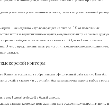
ходимо установить установленные условия, такие как установленный размер
имацией. Еженедельно клуб возвращает на счет до 10% от потерянных
доставляются за верификацию аккаунта, ежедневную игру на сайте и другу
вни размер вейджера постепенно снижается с х60 до х40, что позволит
анс. В PinUp представлены игры разного типа, отличающиеся исполнением,
иск-раундов.
укмекерской конторы
лет. Клиенты всегда могут обратиться в официальный сайт казино Пин Ап.
ного сайта казино Pin Up онлайн. Актуальная почта, пароль, выбор валют
 email [email protected] в белый список.
ьные данные, такие как имя, фамилия, дата рождения, электронная почта и