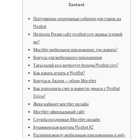
Content
Популярные спортивные события для ставок на
Mostbet
Неліктен Ресми сайт mostbet.com жұмыс істемей
ме?
Мостбет мобильное приложение: где скачать?
Бонусы для мобильного приложения
Тағы қалай қол жеткізуге болады Mostbet.com?
Как начать играть в MostBet?
Бонусы и Акции — обзор Мостбет
Как пополнить счет и вывести деньги с Mostbet
Online?
Жеке кабинет мостбет онлайн
Мостбет официальный сайт
Служба поддержки Мостбет онлайн
Букмекерская контора Mostbet KZ
Различия между мобильным приложением и веб-