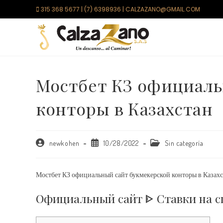
Saltar
315 368 5677 | (7) 6398936 | CALZAZANO@GMAIL.COM
al
contenido
Мостбет КЗ официаль
конторы в Казахстан
Autor
Publicación
Categoría
newkohen
10/28/2022
Sin categoría
de
de
de
la
la
la
entrada:
entrada:
entrada:
Мостбет КЗ официальный сайт букмекерской конторы в Казахс
Официальный сайт ᐈ Ставки на с