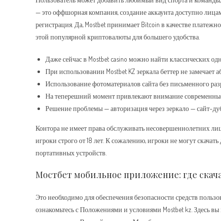
— это оффшорная компания, создание аккаунта доступно лицам 
регистрация. Да, Mostbet принимает Bitcoin в качестве платеж
этой популярной криптовалюты для большего удобства.
Даже сейчас в Mostbet casino можно найти классических од
При использовании Mostbet KZ зеркала беттер не замечает
Использование фотоматериалов сайта без письменного ра
На теперешний момент привлекают внимание современные
Решение проблемы — авторизация через зеркало — сайт-дуб
Контора не имеет права обслуживать несовершеннолетних лиц
игроки строго от 18 лет. К сожалению, игроки не могут скачать
портативных устройств.
Мостбет мобильное приложение: где скач
Это необходимо для обеспечения безопасности средств пользо
ознакомьтесь с Положениями и условиями Mostbet kz. Здесь вы