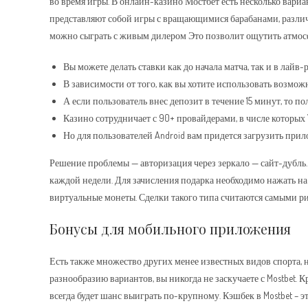
во время игры. В онлайн-казино Мостбет есть несколько вариа
представляют собой игры с вращающимися барабанами, различ
можно сыграть с живым дилером Это позволит ощутить атмосф
Вы можете делать ставки как до начала матча, так и в лайв-
В зависимости от того, как вы хотите использовать возмож
А если пользователь внес депозит в течение 15 минут, то п
Казино сотрудничает с 90+ провайдерами, в числе которых Yggdr
Но для пользователей Android вам придется загрузить прило
Решение проблемы — авторизация через зеркало — сайт-дубль. 
каждой недели. Для зачисления подарка необходимо нажать на к
виртуальные монеты. Сделки такого типа считаются самыми 
Бонусы для мобильного приложения
Есть также множество других менее известных видов спорта, 
разнообразию вариантов, вы никогда не заскучаете с Mostbet.
всегда будет шанс выиграть по-крупному. Кэшбек в Mostbet – 