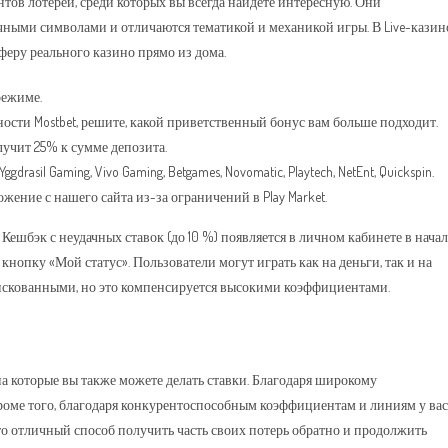
нтов лотерей, среди которых вы всегда найдете интересную. Они
ными символами и отличаются тематикой и механикой игры. В Live-казин
еру реального казино прямо из дома.
режиме.
ности Mostbet, решите, какой приветственный бонус вам больше подходит.
олучит 25% к сумме депозита.
asil Gaming, Vivo Gaming, Betgames, Novomatic, Playtech, NetEnt, Quickspin.
жение с нашего сайта из-за ограничений в Play Market.
Кешбэк с неудачных ставок (до 10 %) появляется в личном кабинете в начал
нопку «Мой статус». Пользователи могут играть как на деньги, так и на
рискованными, но это компенсируется высокими коэффициентами.
на которые вы также можете делать ставки. Благодаря широкому
 Кроме того, благодаря конкурентоспособным коэффициентам и линиям у вас
это отличный способ получить часть своих потерь обратно и продолжить