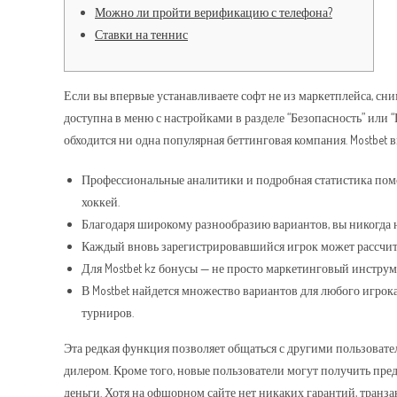
Можно ли пройти верификацию с телефона?
Ставки на теннис
Если вы впервые устанавливаете софт не из маркетплейса, сн
доступна в меню с настройками в разделе “Безопасность” или “
обходится ни одна популярная беттинговая компания. Mostbet 
Профессиональные аналитики и подробная статистика помо
хоккей.
Благодаря широкому разнообразию вариантов, вы никогда не
Каждый вновь зарегистрировавшийся игрок может рассчиты
Для Mostbet kz бонусы — не просто маркетинговый инструм
В Mostbet найдется множество вариантов для любого игрок
турниров.
Эта редкая функция позволяет общаться с другими пользоват
дилером. Кроме того, новые пользователи могут получить пред
деньги. Хотя на офшорном сайте нет никаких гарантий, транза