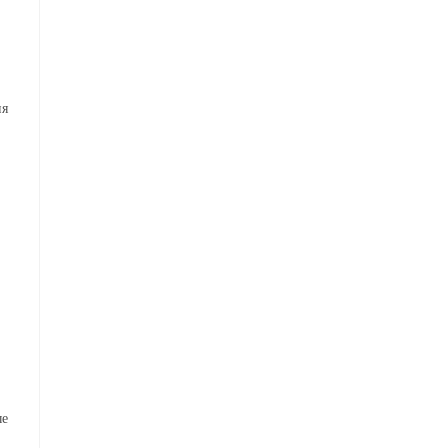
ия
ые