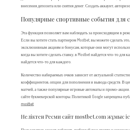
внесения депозита или снятия денег. Создать аккаунт, авториз
Популярные спортивные события для с
Эта функция позволяет вам наблюдать за происходящим в режим
Если вы хотите стать партнером Mostbet, вы можете сделать эт
эксклюзивным акциям и бонусам, которые они могут использова
когда вы хотите сделать ставку, в Mostbet найдется что-то для 
найдется что-то для каждого.
Количество набираемых очков зависит от актуальной статист
коэффициентов, опции для пополнения и вывода средств. В ц
матчей, а также популярные игровые автоматы и промо-акции. 
сайте букмекерской конторы. Политикой Google запрещена пуб
mostbet
.
Неліктен Ресми сайт mostbet.com жұмыс і
Пользователь может добавить любимый вид спорта и команды, 