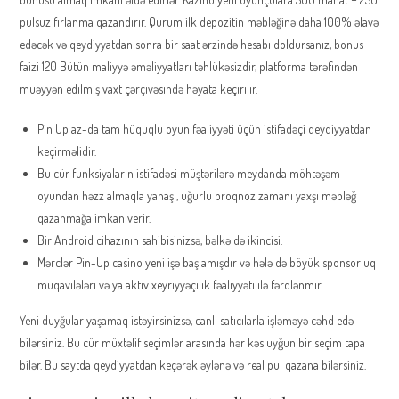
pulsuz fırlanma qazandırır. Qurum ilk depozitin məbləğinə daha 100% əlavə
edəcək və qeydiyyatdan sonra bir saat ərzində hesabı doldursanız, bonus
faizi 120 Bütün maliyyə əməliyyatları təhlükəsizdir, platforma tərəfindən
müəyyən edilmiş vaxt çərçivəsində həyata keçirilir.
Pin Up az-da tam hüquqlu oyun fəaliyyəti üçün istifadəçi qeydiyyatdan
keçirməlidir.
Bu cür funksiyaların istifadəsi müştərilərə meydanda möhtəşəm
oyundan həzz almaqla yanaşı, uğurlu proqnoz zamanı yaxşı məbləğ
qazanmağa imkan verir.
Bir Android cihazının sahibisinizsə, bəlkə də ikincisi.
Mərclər Pin-Up casino yeni işə başlamışdır və hələ də böyük sponsorluq
müqavilələri və ya aktiv xeyriyyəçilik fəaliyyəti ilə fərqlənmir.
Yeni duyğular yaşamaq istəyirsinizsə, canlı satıcılarla işləməyə cəhd edə
bilərsiniz. Bu cür müxtəlif seçimlər arasında hər kəs uyğun bir seçim tapa
bilər. Bu saytda qeydiyyatdan keçərək əylənə və real pul qazana bilərsiniz.