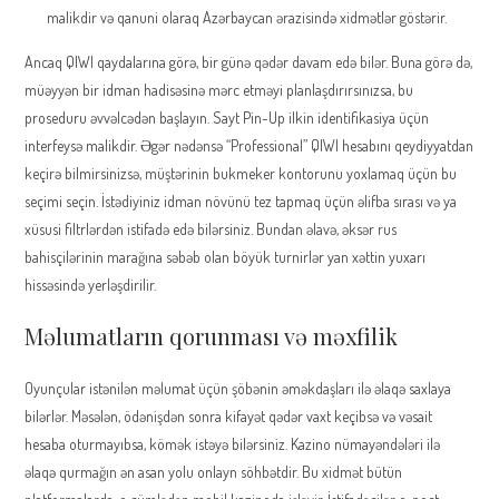
malikdir və qanuni olaraq Azərbaycan ərazisində xidmətlər göstərir.
Ancaq QIWI qaydalarına görə, bir günə qədər davam edə bilər. Buna görə də,
müəyyən bir idman hadisəsinə mərc etməyi planlaşdırırsınızsa, bu
proseduru əvvəlcədən başlayın. Sayt Pin-Up ilkin identifikasiya üçün
interfeysə malikdir. Əgər nədənsə “Professional” QIWI hesabını qeydiyyatdan
keçirə bilmirsinizsə, müştərinin bukmeker kontorunu yoxlamaq üçün bu
seçimi seçin. İstədiyiniz idman növünü tez tapmaq üçün əlifba sırası və ya
xüsusi filtrlərdən istifadə edə bilərsiniz. Bundan əlavə, əksər rus
bahisçilərinin marağına səbəb olan böyük turnirlər yan xəttin yuxarı
hissəsində yerləşdirilir.
Məlumatların qorunması və məxfilik
Oyunçular istənilən məlumat üçün şöbənin əməkdaşları ilə əlaqə saxlaya
bilərlər. Məsələn, ödənişdən sonra kifayət qədər vaxt keçibsə və vəsait
hesaba oturmayıbsa, kömək istəyə bilərsiniz. Kazino nümayəndələri ilə
əlaqə qurmağın ən asan yolu onlayn söhbətdir. Bu xidmət bütün