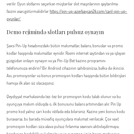
verilir. Oyun slotlarını seçərkən müştərilər slot maşınlarının qaytarılma
faizini əsas götürməlidirlər
https://pin-up-azerbaycan24.com/canl-pin-up-
oyunlar/
.
Demo rejimində slotları pulsuz oynayın
Şəxsi Pin-Up hesabınızdakı bütün məlumatlar, balans, bonuslar və promo
kodlar haqqında məlumatlar eynidir. Rəsmi internet saytından və ya işləyən
güzgüdən onlayn oynayın və ya Pin-Up Bet kazino proqramını
telefonunuza endirin? Bir Android cihazının sahibisinizsə, bəlkə də ikincisi.
Axı, promosyonlar və bonus promosyon kodları haqqında bütün bildirişləri
həmişə ilk alan siz olacaqsınız.
Qeydiyyat mərhələsində tez-tez bir promosyon kodu tələb olunur və bu
oyunçuya məlum olduqda o, ilk bonusunu balans artımından alır. Pin Up
promo kod yalnız cari kodu istifadə edə bilərsiniz. Kazino yeni bonus kodu
buraxarsa, bu barədə müvafiq oyunçulara məlumat veriləcək. Çox vaxt
promosyon kodları sizə əlavə pulsuz fırlanma seansını aktivləşdirməyə,
hesabınıza birdəfəlik pul almağa və ya oynamaq üçün başqa motivasiya