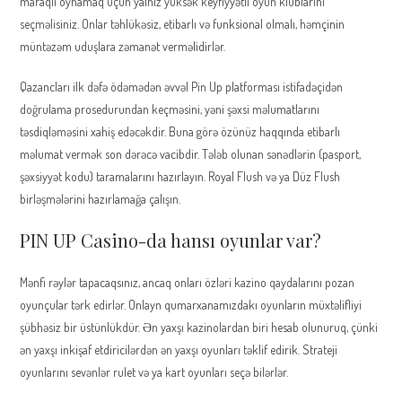
maraqlı oynamaq üçün yalnız yüksək keyfiyyətli oyun klublarını
seçməlisiniz. Onlar təhlükəsiz, etibarlı və funksional olmalı, həmçinin
müntəzəm uduşlara zəmanət verməlidirlər.
Qazancları ilk dəfə ödəmədən əvvəl Pin Up platforması istifadəçidən
doğrulama prosedurundan keçməsini, yəni şəxsi məlumatlarını
təsdiqləməsini xahiş edəcəkdir. Buna görə özünüz haqqında etibarlı
məlumat vermək son dərəcə vacibdir. Tələb olunan sənədlərin (pasport,
şəxsiyyət kodu) taramalarını hazırlayın. Royal Flush və ya Düz Flush
birləşmələrini hazırlamağa çalışın.
PIN UP Casino-da hansı oyunlar var?
Mənfi rəylər tapacaqsınız, ancaq onları özləri kazino qaydalarını pozan
oyunçular tərk edirlər. Onlayn qumarxanamızdakı oyunların müxtəlifliyi
şübhəsiz bir üstünlükdür. Ən yaxşı kazinolardan biri hesab olunuruq, çünki
ən yaxşı inkişaf etdiricilərdən ən yaxşı oyunları təklif edirik. Strateji
oyunlarını sevənlər rulet və ya kart oyunları seçə bilərlər.