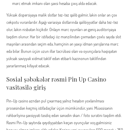
mərc etmək imkanı olan şəxsi hesaba çıxış əldə edəcək.
Yüksək dispersiyaya malik slotlar tez-tez qalib gəlmir, lakin onlar ən çox
cekpotu vuranlardır. Aşağı variasiya slotlarında qalibiyyətlər daha tez-tez
olur, lakin nisbətən kiçikdir. Onlayn mərc oyunları ən geniş auditoriyaya
təqdim olunur. Hər bir istifadəçi öz mənzilindən çıxmadan çoxlu sayda slot
maşınları arasından seçim edə, həmçinin ən yaxşı idman yarışlarına mərc
edə bilər. Bunun üçün uzun illər təcrübəsi olan və oyunçulara həqiqətən
yüksək səviyyəli xidmət təklif edən etibarlı kazinonun təklifindən
yararlanmaq kifayət edəcək.
Sosial şəbəkələr rəsmi Pin Up Casino
vasitəsilə giriş
Pin-Up casino azndan pul çıxarmaq yalnız hesabın yoxlanılması
prosesindən keçmiş istifadəçilər üçün mümkündür, yəni. Müəssisənin
rəhbərliyinə şəxsiyyəti təsdiq edən sənədin skan / foto surətini təqdim etdi.
Rəsmi Pin-Up saytında qeydiyyatdan keçən oyunçular xoş gəlmisiniz
bonusu almaq imkanı əldə edirlər. Kazino yeni oyunçulara 500 manat + 250