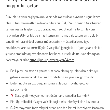
haqqında rəylər
Bununla siz yeni başlayanların kazinoda məhsuldar oynamaq üçün lazım
olan bütün məlumatları əldə edə bilərsiniz. Bəli, Pin up casino Azerbaycan
qanuni əsaslarla işləyir. Bu, Curacao-nun sübut edilmiş tənzimləyicisi
tərəfindən 2017-ci ildə verilmiş lisenziyanın olması ilə təsdiqlənir. Belə bir
sənədin olması virtual qumar müəssisəsinin müştərilərlə maliyyə
hesablaşmalarında dürüstlüyünü və şəffaflığını göstərir. Oyunçular belə bir
şirkətlə əməkdaşlıq etməkdən və hər hansı bir şəkildə uduşlar almaqdan
qorxmaya bilərlər
https://pin-up-azerbaycan24.com
.
Pin Up oyunu saytın ziyarətçisi sadəcə olaraq oyunlar olan bölməyə
getməli və orada təklif olunan modellərin ən yaxşısını görməlidir.
Bütün nöqtələri oxuduqdan sonra istifadəçi müvafiq qutuyu
işarələməlidir.
Şəxsiyyəti müəyyən etmək üçün hansı sənədlər lazımdır?
Pin-Up cəlbedici dizaynı və istifadəçi dostu interfeysi olan kazinodur.
O, Azərbaycanın tənzimləyici orqanlarından lazımi lisenziya və icazələrə