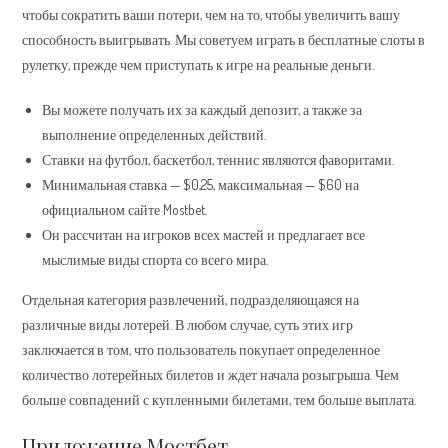
чтобы сократить ваши потери, чем на то, чтобы увеличить вашу
способность выигрывать. Мы советуем играть в бесплатные слоты в
рулетку, прежде чем приступать к игре на реальные деньги.
Вы можете получать их за каждый депозит, а также за
выполнение определенных действий.
Ставки на футбол, баскетбол, теннис являются фаворитами.
Минимальная ставка — $0,25, максимальная — $60 на
официальном сайте Mostbet.
Он рассчитан на игроков всех мастей и предлагает все
мыслимые виды спорта со всего мира.
Отдельная категория развлечений, подразделяющаяся на
различные виды лотерей. В любом случае, суть этих игр
заключается в том, что пользователь покупает определенное
количество лотерейных билетов и ждет начала розыгрыша. Чем
больше совпадений с купленными билетами, тем больше выплата.
Приложение Мостбет