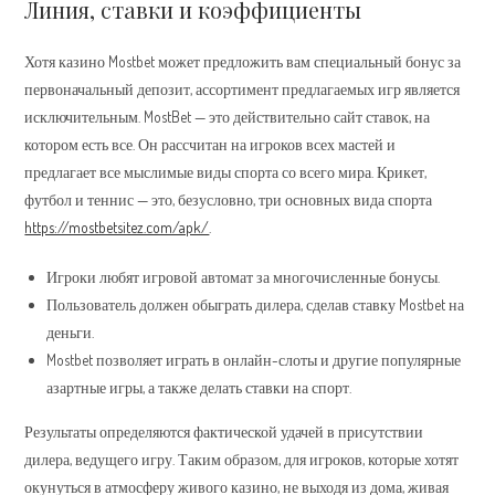
Линия, ставки и коэффициенты
Хотя казино Mostbet может предложить вам специальный бонус за
первоначальный депозит, ассортимент предлагаемых игр является
исключительным. MostBet — это действительно сайт ставок, на
котором есть все. Он рассчитан на игроков всех мастей и
предлагает все мыслимые виды спорта со всего мира. Крикет,
футбол и теннис — это, безусловно, три основных вида спорта
https://mostbetsitez.com/apk/
.
Игроки любят игровой автомат за многочисленные бонусы.
Пользователь должен обыграть дилера, сделав ставку Mostbet на
деньги.
Mostbet позволяет играть в онлайн-слоты и другие популярные
азартные игры, а также делать ставки на спорт.
Результаты определяются фактической удачей в присутствии
дилера, ведущего игру. Таким образом, для игроков, которые хотят
окунуться в атмосферу живого казино, не выходя из дома, живая