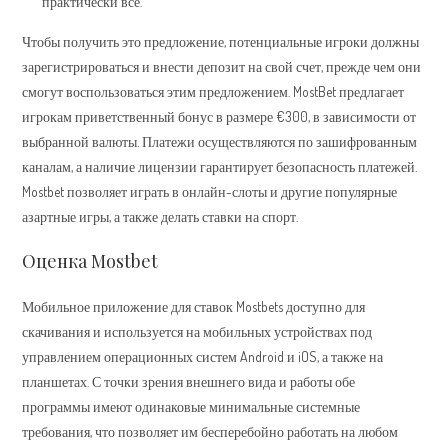
практически все.
Чтобы получить это предложение, потенциальные игроки должны
зарегистрироваться и внести депозит на свой счет, прежде чем они
смогут воспользоваться этим предложением. MostBet предлагает
игрокам приветственный бонус в размере €300, в зависимости от
выбранной валюты. Платежи осуществляются по зашифрованным
каналам, а наличие лицензии гарантирует безопасность платежей.
Mostbet позволяет играть в онлайн-слоты и другие популярные
азартные игры, а также делать ставки на спорт.
Оценка Mostbet
Мобильное приложение для ставок Mostbets доступно для
скачивания и используется на мобильных устройствах под
управлением операционных систем Android и iOS, а также на
планшетах. С точки зрения внешнего вида и работы обе
программы имеют одинаковые минимальные системные
требования, что позволяет им бесперебойно работать на любом