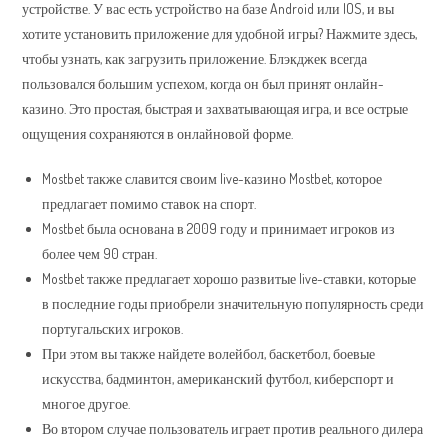
устройстве. У вас есть устройство на базе Android или IOS, и вы
хотите установить приложение для удобной игры? Нажмите здесь,
чтобы узнать, как загрузить приложение. Блэкджек всегда
пользовался большим успехом, когда он был принят онлайн-
казино. Это простая, быстрая и захватывающая игра, и все острые
ощущения сохраняются в онлайновой форме.
Mostbet также славится своим live-казино Mostbet, которое
предлагает помимо ставок на спорт.
Mostbet была основана в 2009 году и принимает игроков из
более чем 90 стран.
Mostbet также предлагает хорошо развитые live-ставки, которые
в последние годы приобрели значительную популярность среди
португальских игроков.
При этом вы также найдете волейбол, баскетбол, боевые
искусства, бадминтон, американский футбол, киберспорт и
многое другое.
Во втором случае пользователь играет против реального дилера