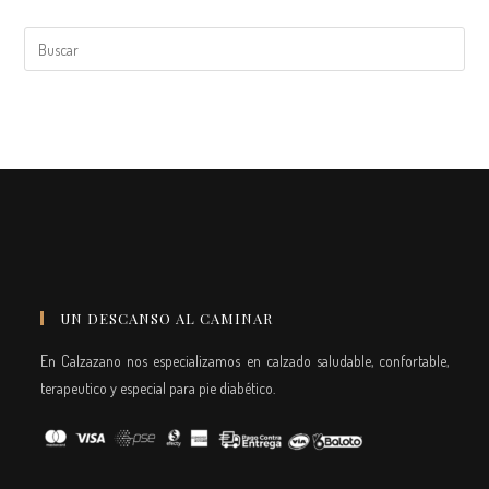
UN DESCANSO AL CAMINAR
En Calzazano nos especializamos en calzado saludable, confortable,
terapeutico y especial para pie diabético.