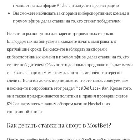
планшет на платформе Android и запустить регистрацию.
Вы сможете наблюдать за спорами киберспортивных команд в
прямом эфире, делая ставки на то, кто станет победителем.
Все эти игры доступны для зарегистрированных игроков.
Благодаря таким бонусам вы сможете начать выигрывать в
кратчайшие сроки. Вы сможете наблюдать за спорами
киберспортивных команд в прямом эфире, делая ставки на то, кто
станет победителем. Обычно это довольно продолжительные матчи
с захватывающими моментами, за которыми очень интересно
следить. Если вы до сих пор не знаете, что это такое, советуем вам
наконец-то попробовать этот раздел MostBet Uzbekistan. Кроме того,
они также придерживаются политики и правил проверки счетов
KYC, ознакомьтесь с нашим обзором казино Mostbet и их
спортивной книги.
Как делать ставки на спорт в MostBet?
Охотники любят Aviator за оригинальный геймплей и доступность.