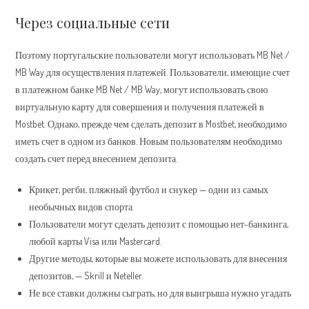
Через социальные сети
Поэтому португальские пользователи могут использовать MB Net /
MB Way для осуществления платежей. Пользователи, имеющие счет
в платежном банке MB Net / MB Way, могут использовать свою
виртуальную карту для совершения и получения платежей в
Mostbet. Однако, прежде чем сделать депозит в Mostbet, необходимо
иметь счет в одном из банков. Новым пользователям необходимо
создать счет перед внесением депозита.
Крикет, регби, пляжный футбол и снукер — одни из самых
необычных видов спорта.
Пользователи могут сделать депозит с помощью нет-банкинга,
любой карты Visa или Mastercard.
Другие методы, которые вы можете использовать для внесения
депозитов, — Skrill и Neteller.
Не все ставки должны сыграть, но для выигрыша нужно угадать