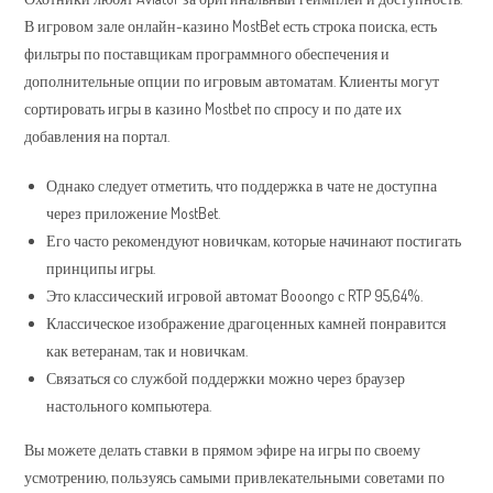
В игровом зале онлайн-казино MostBet есть строка поиска, есть
фильтры по поставщикам программного обеспечения и
дополнительные опции по игровым автоматам. Клиенты могут
сортировать игры в казино Mostbet по спросу и по дате их
добавления на портал.
Однако следует отметить, что поддержка в чате не доступна
через приложение MostBet.
Его часто рекомендуют новичкам, которые начинают постигать
принципы игры.
Это классический игровой автомат Booongo с RTP 95,64%.
Классическое изображение драгоценных камней понравится
как ветеранам, так и новичкам.
Связаться со службой поддержки можно через браузер
настольного компьютера.
Вы можете делать ставки в прямом эфире на игры по своему
усмотрению, пользуясь самыми привлекательными советами по