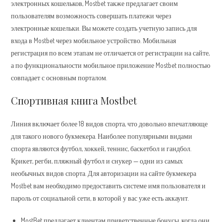
электронных кошельков, Mostbet также предлагает своим
пользователям возможность совершать платежи через
электронные кошельки. Вы можете создать учетную запись для
входа в Mostbet через мобильное устройство. Мобильная
регистрация по всем этапам не отличается от регистрации на сайте,
а по функциональности мобильное приложение Mostbet полностью
совпадает с основным порталом.
Спортивная книга Mostbet
Линия включает более 18 видов спорта, что довольно впечатляюще
для такого нового букмекера. Наиболее популярными видами
спорта являются футбол, хоккей, теннис, баскетбол и гандбол.
Крикет, регби, пляжный футбол и снукер — одни из самых
необычных видов спорта. Для авторизации на сайте букмекера
Mostbet вам необходимо предоставить системе имя пользователя и
пароль от социальной сети, в которой у вас уже есть аккаунт.
MostBet предлагает клиентам приветственные бонусы, когда они