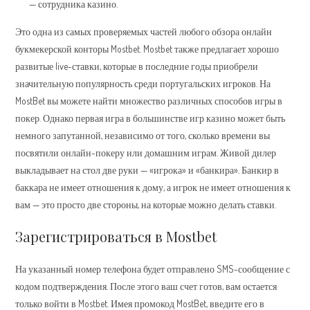
— сотрудника казино.
Это одна из самых проверяемых частей любого обзора онлайн
букмекерской конторы Mostbet. Mostbet также предлагает хорошо
развитые live-ставки, которые в последние годы приобрели
значительную популярность среди португальских игроков. На
MostBet вы можете найти множество различных способов игры в
покер. Однако первая игра в большинстве игр казино может быть
немного запутанной, независимо от того, сколько времени вы
посвятили онлайн-покеру или домашним играм. Живой дилер
выкладывает на стол две руки — «игрока» и «банкира». Банкир в
баккара не имеет отношения к дому, а игрок не имеет отношения к
вам — это просто две стороны, на которые можно делать ставки.
Зарегистрироваться в Mostbet
На указанный номер телефона будет отправлено SMS-сообщение с
кодом подтверждения. После этого ваш счет готов, вам остается
только войти в Mostbet. Имея промокод MostBet, введите его в