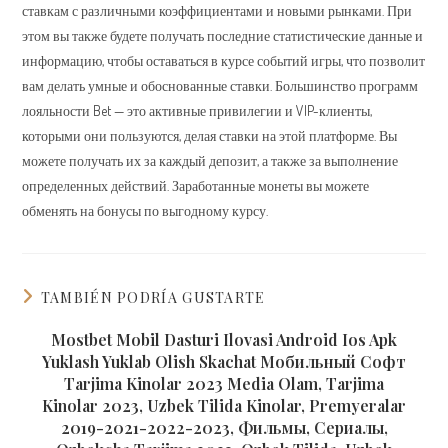
ставкам с различными коэффициентами и новыми рынками. При
этом вы также будете получать последние статистические данные и
информацию, чтобы оставаться в курсе событий игры, что позволит
вам делать умные и обоснованные ставки. Большинство программ
лояльности Bet — это активные привилегии и VIP-клиенты,
которыми они пользуются, делая ставки на этой платформе. Вы
можете получать их за каждый депозит, а также за выполнение
определенных действий. Заработанные монеты вы можете
обменять на бонусы по выгодному курсу.
TAMBIÉN PODRÍA GUSTARTE
Mostbet Mobil Dasturi Ilovasi Android Ios Apk
Yuklash Yuklab Olish Skachat Мобильный Софт
Tarjima Kinolar 2023 Media Olam, Tarjima
Kinolar 2023, Uzbek Tilida Kinolar, Premyeralar
2019-2021-2022-2023, Фильмы, Сериалы,