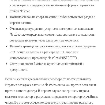
впервые регистрируются на онлайн-платформе спортивных
ставок Mostbet.
Помимо ставок на спорт, на сайте Mostbet есть целый раздел с
играми казино.
Учитывая растущую популярность электронных кошельков,
Mostbet также предлагает своим пользователям возможность
совершать платежи через электронные кошельки.
На этой странице мы расскажем вам, как вы можете получить
125% бонус на депозит в размере до 300 евро при
использовании промокода MostBet «MOSTBETPT».
Охотники любят Aviator за оригинальный геймплей и
доступность.
Если он сможет сделать это без перебора, то получит выплату.
Играть в блэкджек в казино Mostbet можно как против бота, так и
против живого дилера. В первом случае соперником игрока
является компьютер, а результаты определяет генератор случайных
чисел. Во втором случае пользователь играет против реального