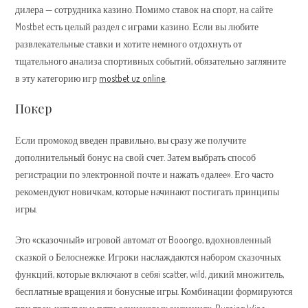
дилера — сотрудника казино. Помимо ставок на спорт, на сайте
Mostbet есть целый раздел с играми казино. Если вы любите
развлекательные ставки и хотите немного отдохнуть от
тщательного анализа спортивных событий, обязательно загляните
в эту категорию игр
mostbet uz online
.
Покер
Если промокод введен правильно, вы сразу же получите
дополнительный бонус на свой счет. Затем выбрать способ
регистрации по электронной почте и нажать «далее». Его часто
рекомендуют новичкам, которые начинают постигать принципы
игры.
Это «сказочный» игровой автомат от Booongo, вдохновленный
сказкой о Белоснежке. Игроки наслаждаются набором сказочных
функций, которые включают в себяi scatter, wild, дикий множитель,
бесплатные вращения и бонусные игры. Комбинации формируются