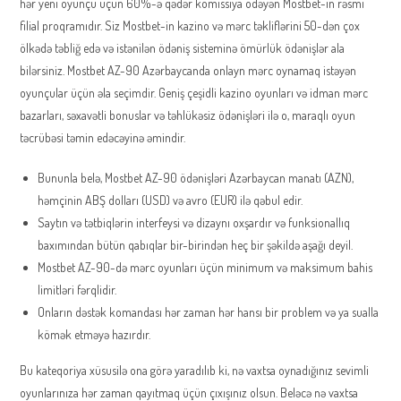
hər yeni oyunçu üçün 60%-ə qədər komissiya ödəyən Mostbet-in rəsmi
filial proqramıdır. Siz Mostbet-in kazino və mərc təkliflərini 50-dən çox
ölkədə təbliğ edə və istənilən ödəniş sisteminə ömürlük ödənişlər ala
bilərsiniz. Mostbet AZ-90 Azərbaycanda onlayn mərc oynamaq istəyən
oyunçular üçün əla seçimdir. Geniş çeşidli kazino oyunları və idman mərc
bazarları, səxavətli bonuslar və təhlükəsiz ödənişləri ilə o, maraqlı oyun
təcrübəsi təmin edəcəyinə əmindir.
Bununla belə, Mostbet AZ-90 ödənişləri Azərbaycan manatı (AZN),
həmçinin ABŞ dolları (USD) və avro (EUR) ilə qəbul edir.
Saytın və tətbiqlərin interfeysi və dizaynı oxşardır və funksionallıq
baxımından bütün qabıqlar bir-birindən heç bir şəkildə aşağı deyil.
Mostbet AZ-90-də mərc oyunları üçün minimum və maksimum bahis
limitləri fərqlidir.
Onların dəstək komandası hər zaman hər hansı bir problem və ya sualla
kömək etməyə hazırdır.
Bu kateqoriya xüsusilə ona görə yaradılıb ki, nə vaxtsa oynadığınız sevimli
oyunlarınıza hər zaman qayıtmaq üçün çıxışınız olsun. Beləcə nə vaxtsa