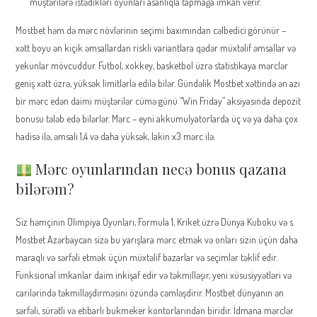
müştərilərə istədikləri oyunları asanlıqla tapmağa imkan verir.
Mostbet həm də mərc növlərinin seçimi baxımından cəlbedici görünür –
xətt boyu ən kiçik əmsallardan riskli variantlara qədər müxtəlif əmsallar və
yekunlar mövcuddur. Futbol, ​​xokkey, basketbol üzrə statistikaya mərclər
geniş xətt üzrə, yüksək limitlərlə edilə bilər. Gündəlik Mostbet xəttində ən azı
bir mərc edən daimi müştərilər cümə günü “Win ​​​​Friday” aksiyasında depozit
bonusu tələb edə bilərlər. Mərc – eyni akkumulyatorlarda üç və ya daha çox
hadisə ilə, əmsalı 1,4 və daha yüksək, lakin x3 mərc ilə.
Mərc oyunlarından necə bonus qazana
bilərəm?
Siz həmçinin Olimpiya Oyunları, Formula 1, Kriket üzrə Dünya Kuboku və s.
Mostbet Azərbaycan sizə bu yarışlara mərc etmək və onları sizin üçün daha
maraqlı və sərfəli etmək üçün müxtəlif bazarlar və seçimlər təklif edir.
Funksional imkanlar daim inkişaf edir və təkmilləşir, yeni xüsusiyyətləri və
carilərində təkmilləşdirməsini özündə cəmləşdirir. Mostbet dünyanın ən
sərfəli, sürətli və etibarlı bukmeker kontorlarından biridir. İdmana mərclər