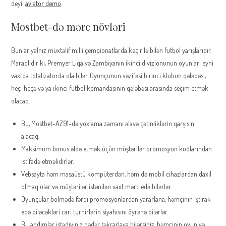
deyil
aviator demo
.
Mostbet-də mərc növləri
Bunlar yalnız müxtəlif milli çempionatlarda keçirilə bilən futbol yarışlarıdır.
Maraqlıdır ki, Premyer Liqa və Zambiyanın ikinci divizionunun oyunları eyni
vaxtda totalizatorda ola bilər. Oyunçunun vəzifəsi birinci klubun qələbəsi,
heç-heçə və ya ikinci futbol komandasının qələbəsi arasında seçim etmək
olacaq.
Bu, Mostbet-AZ91-də yoxlama zamanı əlavə çətinliklərin qarşısını
alacaq.
Maksimum bonus əldə etmək üçün müştərilər promosyon kodlarından
istifadə etməlidirlər.
Vebsayta həm masaüstü kompüterdən, həm də mobil cihazlardan daxil
olmaq olar və müştərilər istənilən vaxt mərc edə bilərlər.
Oyunçular bölmədə fərdi promosyonlardan yararlana, həmçinin iştirak
edə biləcəkləri cari turnirlərin siyahısını öyrənə bilərlər.
Bu addımlar istədiyiniz qədər təkrarlaya bilərsiniz, həmçinin oyun və