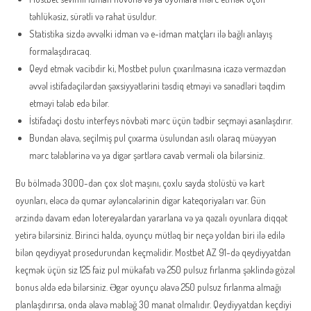
təhlükəsiz, sürətli və rahat üsuldur.
Statistika sizdə əvvəlki idman və e-idman matçları ilə bağlı anlayış
formalaşdıracaq.
Qeyd etmək vacibdir ki, Mostbet pulun çıxarılmasına icazə verməzdən
əvvəl istifadəçilərdən şəxsiyyətlərini təsdiq etməyi və sənədləri təqdim
etməyi tələb edə bilər.
İstifadəçi dostu interfeys növbəti mərc üçün tədbir seçməyi asanlaşdırır.
Bundan əlavə, seçilmiş pul çıxarma üsulundan asılı olaraq müəyyən
mərc tələblərinə və ya digər şərtlərə cavab verməli ola bilərsiniz.
Bu bölmədə 3000-dən çox slot maşını, çoxlu sayda stolüstü və kart
oyunları, eləcə də qumar əyləncələrinin digər kateqoriyaları var. Gün
ərzində davam edən lotereyalardan yararlana və ya qəzalı oyunlara diqqət
yetirə bilərsiniz. Birinci halda, oyunçu mütləq bir neçə yoldan biri ilə edilə
bilən qeydiyyat prosedurundan keçməlidir. Mostbet AZ 91-də qeydiyyatdan
keçmək üçün siz 125 faiz pul mükafatı və 250 pulsuz fırlanma şəklində gözəl
bonus əldə edə bilərsiniz. Əgər oyunçu əlavə 250 pulsuz fırlanma almağı
planlaşdırırsa, onda əlavə məbləğ 30 manat olmalıdır. Qeydiyyatdan keçdiyi