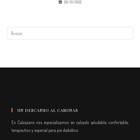
09/01/2022
UN DESCANSO AL CAMINAR
En Calzazano nos especializamos en calzado saludable, confortable,
terapeutico y especial para pie diabético.