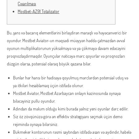
Çıxarılması
Mostbet-AZ91 Totalizator
Bu, şans və bacarıq elementlərini birləşdirən maraqlı və həyəcanverici bir
oyundur. Mostbet Aviator-un məqsədi müəyyən həddə çatmazdan əvvəl
oyunun multiplikatorunun yüksəlməyə və ya çökməyə davam edəcəyini
proqnozlaşdırmaqdır. Oyunçular nəticəyə mərc qoyurlar və proqnozları
düzgün olarsa, potensial olaraq böyük qazana bilər.
Bunlar hər hansı bir hadisəyə qoyulmuş mərclərdən potensial uduş və
ya itkiləri hesablamaq üçün istifadə olunur.
Mostbet Aviator, Mostbet Azərbaycan onlayn kazinosunda oynaya
biləcəyiniz pullu oyundur.
Adından da məlum olduğu kimi burada yalnız yeni oyunlar dərc edilir.
Siz öz zövqünüzə görə ən effektiv strategiyanı seçmək üçün demo
rejimində oynaya bilərsiniz.
Bukmeker kontorunun rəsmi saytından istifadə asan və aydındır, habelə