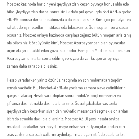
Mostbet kazinoda hər bir yeni qeydiyyatdan keçən oyunçu bonus əldə edə
bilər. Qeydiyyatdan dərhal sonra siz ilk dəfə pul qoyduqda 550 AZN-ə qədər
+100% bonusu dərhal hesabınızda əldə edə bilərsiniz. Kimi çox populyar və
rahat ödəniş metodlarını istifadə edə biləcəksiniz. Bu məqaləni sona qədər
oxusanız, Mostbet onlayn kazinoda qarşılaşacağınız bütün məqamlarla tanış
ola bilərsiniz. Gördüyünüz kimi, Mostbet Azərbaycandan olan oyunçular
üçün əla şərait təklif edən gözəl kazinodur. Həmçinin Mostbet kazinosunun
Azərbaycan dilinə tərcümə edilmiş versiyası da var ki, qumar oynayan
zaman daha rahat ola biləsiniz.
Hesab yaradarkən yalnız özünüz haqqında ən son məlumatları təqdim
etmək vacibdir. Bu, Mostbet-AZ91-də yoxlama zamanı əlavə çətinliklərin
qarşısını alacaq. Hesab yaratdıqdan sonra mobil/e-poçt nömrənizi və
şifrənizi daxil etməklə daxil ola bilərsiniz. Sosial şəbəkələr vasitəsilə
qeydiyyatdan keçərkən siyahıdan müvafiq messenceri seçməklə onlardan
istifadə etməklə daxil ola bilərsiniz. Mostbet AZ 91 şəxsi hesabı saytda
müxtəlif hərəkətləri yerinə yetirməyə imkan verir. Oyunçular ondan cari
əsas və ikinci dərəcəli xallarını aydınlaşdırmaq üçün istifadə edə bilərlər.