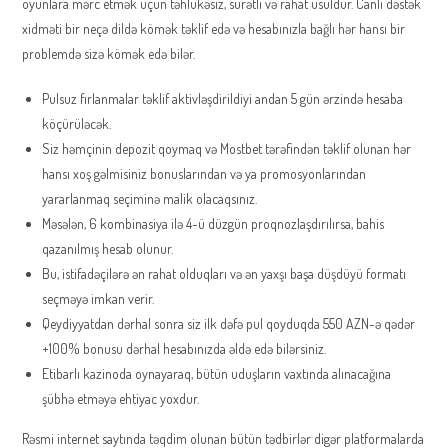
oyunlara mərc etmək üçün təhlükəsiz, sürətli və rahat üsuldur. Canlı dəstək
xidməti bir neçə dildə kömək təklif edə və hesabınızla bağlı hər hansı bir
problemdə sizə kömək edə bilər.
Pulsuz fırlanmalar təklif aktivləşdirildiyi andan 5 gün ərzində hesaba
köçürüləcək.
Siz həmçinin depozit qoymaq və Mostbet tərəfindən təklif olunan hər
hansı xoş gəlmisiniz bonuslarından və ya promosyonlarından
yararlanmaq seçiminə malik olacaqsınız.
Məsələn, 6 kombinasiya ilə 4-ü düzgün proqnozlaşdırılırsa, bahis
qazanılmış hesab olunur.
Bu, istifadəçilərə ən rahat olduqları və ən yaxşı başa düşdüyü formatı
seçməyə imkan verir.
Qeydiyyatdan dərhal sonra siz ilk dəfə pul qoyduqda 550 AZN-ə qədər
+100% bonusu dərhal hesabınızda əldə edə bilərsiniz.
Etibarlı kazinoda oynayaraq, bütün uduşların vaxtında alınacağına
şübhə etməyə ehtiyac yoxdur.
Rəsmi internet saytında təqdim olunan bütün tədbirlər digər platformalarda