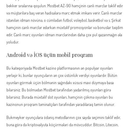
bekker sıralarına qoşulun. Mostbet AZ-90 həmçinin canlı mərclər təklif edir
və müştərilərə baş verən hadisələrə mərc etmək imkanı verir. Canlı mərclər
istənilən idman növünə, o cümlədən futbol, voleybol, basketbol və s. Şirkət
həmçinin canlı mərclər edərkən müxtəlif promosyonlar və bonuslar təqdim
edir. Canlı mərc oyunları idman mərclərindən daha çox pul qazanmağın əla
yoludur.
Android və İOS üçün mobil proqram
Bu kateqoriyada Mostbet kazino platformasının ən populyar oyunları
yerləşir ki, bunlar oyunçuların ən çox üstünlük verdiyi oyunlardır. Bütün
oyunları görmək üçün bölmənin sağındakı xüsusi mavi düyməyə basa
bilərsiniz. Bu bölmədən Mostbet tərəfindən yadarılmış oyunları görə
bilərsiniz. Burada müxtəlif slot oyunları, həmçinin çökmə oyunları bu
kazinonun proqram təminatçıları tərəfindən yaradılaraq təmin olunur.
Bukmeyker oyunçulara ödəniş metodlarının çox sayda seçimini təklif edir,
buna görə də kriptovalyuta köçürmələri də mövcuddur. Bitcoin, Litecoin,