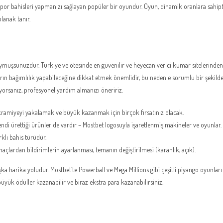
e spor bahisleri yapmanızı sağlayan popüler bir oyundur. Oyun, dinamik oranlara sahipt
lanak tanır.
ymuşsunuzdur. Türkiye ve ötesinde en güvenilir ve heyecan verici kumar sitelerinden
rın bağımlılık yapabileceğine dikkat etmek önemlidir, bu nedenle sorumlu bir şekild
yorsanız, profesyonel yardım almanızı öneririz.
ramiyeyi yakalamak ve büyük kazanmak için birçok fırsatınız olacak.
ndi ürettiği ürünler de vardır – Mostbet logosuyla işaretlenmiş makineler ve oyunlar.
rklı bahis türüdür.
maçlardan bildirimlerin ayarlanması, temanın değiştirilmesi (karanlık, açık).
ka harika yoludur. Mostbet’te Powerball ve Mega Millions gibi çeşitli piyango oyunları
büyük ödüller kazanabilir ve biraz ekstra para kazanabilirsiniz.