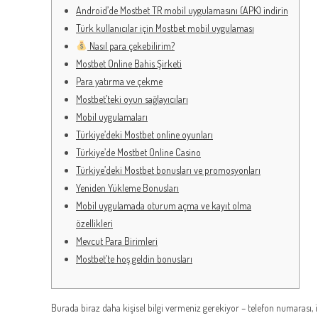
Android’de Mostbet TR mobil uygulamasını (APK) indirin
Türk kullanıcılar için Mostbet mobil uygulaması
Nasıl para çekebilirim?
Mostbet Online Bahis Şirketi
Para yatırma ve çekme
Mostbet’teki oyun sağlayıcıları
Mobil uygulamaları
Türkiye’deki Mostbet online oyunları
Türkiye’de Mostbet Online Casino
Türkiye’deki Mostbet bonusları ve promosyonları
Yeniden Yükleme Bonusları
Mobil uygulamada oturum açma ve kayıt olma
özellikleri
Mevcut Para Birimleri
Mostbet’te hoş geldin bonusları
Burada biraz daha kişisel bilgi vermeniz gerekiyor – telefon numarası, 