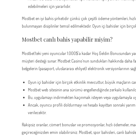
edebilmeleri için yararlıdır.
Mostbet en iyi bahis şirketidir çünkü çok çeşitli ödeme yöntemleri, hızl
bulunmayan disiplinler temsil edilmektedir. Oyun içi bahisler için birço
Mostbet canlı bahis yapabilir miyim?
Mostbet’teki yeni oyuncular 1.000$’a kadar Hoş Geldin Bonusundan yara
müşteri desteği sunar. Mostbet Casino’nun sundukları hakkında daha f
belgelerin (pasaport, uluslararası ehliyet) elektronik versiyonlarının sağ
Oyun içi bahisler için birçok etkinlik mevcuttur, büyük maçların canl
Mostbet web sitesinin ana sürümü engellendiğinde zerkalo kullanıld
Bu, uygulamayı indirmekten kaçınmak isteyen veya uygulamayla uyumlu
Ancak, oyuncu profili doldurmayı ve hesabı kayıttan sonraki yarım 
verilecektir.
Rakipsiz oranlar, cömert bonuslar ve promosyonlar, hızlı ödemeler, maçl
geçireceğinizden emin olabilirsiniz. Mostbet, spor bahisleri, canlı bahis