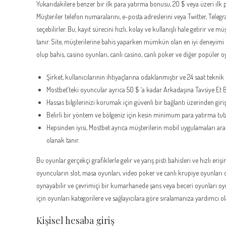
Yukarıdakilere benzer bir ilk para yatırma bonusu, 20 $ veya üzeri ilk 
Müşteriler telefon numaralarını, e-posta adreslerini veya Twitter, Tel
seçebilirler. Bu, kayıt sürecini hızlı, kolay ve kullanışlı hale getirir
tanır. Site, müşterilerine bahis yaparken mümkün olan en iyi deneyim
olup bahis, casino oyunları, canlı casino, canlı poker ve diğer popüler 
Şirket, kullanıcılarının ihtiyaçlarına odaklanmıştır ve 24 saat tekni
Mostbet’teki oyuncular ayrıca 50 $ ‘a kadar Arkadaşına Tavsiye Et 
Hassas bilgilerinizi korumak için güvenli bir bağlantı üzerinden giri
Belirli bir yöntem ve bölgeniz için kesin minimum para yatırma tuta
Hepsinden iyisi, Mostbet ayrıca müşterilerin mobil uygulamaları ar
olanak tanır.
Bu oyunlar gerçekçi grafiklerle gelir ve yarış pisti bahisleri ve hızlı eriş
oyuncuların slot, masa oyunları, video poker ve canlı krupiye oyunları 
oynayabilir ve çevrimiçi bir kumarhanede şans veya beceri oyunları oy
için oyunları kategorilere ve sağlayıcılara göre sıralamanıza yardımcı ola
Kişisel hesaba giriş