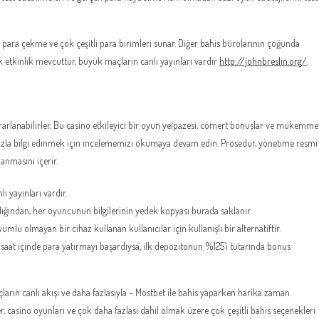
ı para çekme ve çok çeşitli para birimleri sunar. Diğer bahis bürolarının çoğunda
k etkinlik mevcuttur, büyük maçların canlı yayınları vardır
http://johnbreslin.org/
.
rlanabilirler. Bu casino etkileyici bir oyun yelpazesi, cömert bonuslar ve mükemme
azla bilgi edinmek için incelememizi okumaya devam edin. Prosedür, yönetime resmi
lanmasını içerir.
ı yayınları vardır.
ığından, her oyuncunun bilgilerinin yedek kopyası burada saklanır.
 olmayan bir cihaz kullanan kullanıcılar için kullanışlı bir alternatiftir.
saat içinde para yatırmayı başardıysa, ilk depozitonun %125’i tutarında bonus
arın canlı akışı ve daha fazlasıyla – Mostbet ile bahis yaparken harika zaman
ler, casino oyunları ve çok daha fazlası dahil olmak üzere çok çeşitli bahis seçenekleri