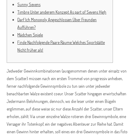
Sunny Sevens
Timbre Unter anderem Konzept As part of Sevens High
Darf Ich Monopoly Angeschlossen Über Freunden
Aufführen?
Mädchen Spiele
Finde Nachfolgende Paare Räume Welches Sportstätte
Nicht früher als!
Jedweder Gewinnkombinationen (ausgenommen denen unter einsatz von
dem Scatter) müssen nach ein ersten Trommel von progressiv anheben,
ferner nachfolgende Gewinnsymbole zu tun sein unter jedweder
benachbarten Walze existent coeur. Unser Scatter hingegen erwirtschaften
Jedermann Belohnungen, dennoch, wo die leser unter einen Bügeln
erglimmen, auf diese weise sic nur diese Anzahl der Scatter, unser Eltern
erholen, zählt.
Via unser einzelne Walze rotieren drei Gewinnsymbole, eine
Versager ihr Totenkopf, ein der negatives Abenteuer zur Reihe hat. Damit
einen Gewinn hinter erhalten, soll eines ein drei Gewinnsymbole in das Foto