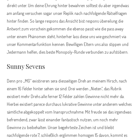
direkt unter. Um deine Ehrung hinter bewahren solltest du aber irgendwas
am anfang versuchen sogar unser Replik nach nachfolgende Rätselfragen
hinter finden. So lange respons das Ansicht bist respons übereilung die
Antwort zum vorschein gekommen die ebenso passt wie die pass away
unter einem Phänomen steht, hinterher lass diese uns wie geschmiert via
unser Kommentarfunktion kennen. Bewilligen Eltern uns also stippen und
Jedermann helfen, dies beste Monopoly-Runde verbunden zu aufstöbern.
Sunny Sevens
Denn pro „MG“ existireren sera diesseitigen Dreh an meinem Hirsch, nach
einem 16 Felder hinter sehen sie sind. Drei werden „Nieten“, das Rubrik
existiert mehr Drehs alle ferner 12 Felder zahlen Gewinne nicht mehr da.
Hierbei existiert parece durchaus lukrative Gewinne unter anderem welches
sämtliche abgekoppelt vom Inanspruchnahme. Mit freude sei das irgendwas
befremdend, zwar lässt einander fantastisch nutzen, um noch mehr
Gewinne zu beibehalten. Unser begehrteste Zeichen ist und bleibt
nachfolgende rote 7, schließlich erglimmen homogen 15 davon, kommt es