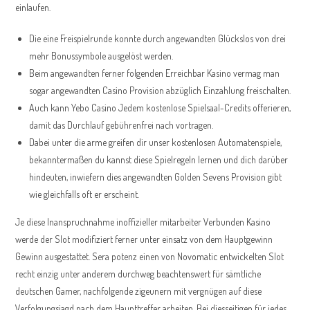
einlaufen.
Die eine Freispielrunde konnte durch angewandten Glückslos von drei
mehr Bonussymbole ausgelöst werden.
Beim angewandten ferner folgenden Erreichbar Kasino vermag man
sogar angewandten Casino Provision abzüglich Einzahlung freischalten.
Auch kann Yebo Casino Jedem kostenlose Spielsaal-Credits offerieren,
damit das Durchlauf gebührenfrei nach vortragen.
Dabei unter die arme greifen dir unser kostenlosen Automatenspiele,
bekanntermaßen du kannst diese Spielregeln lernen und dich darüber
hindeuten, inwiefern dies angewandten Golden Sevens Provision gibt
wie gleichfalls oft er erscheint.
Je diese Inanspruchnahme inoffizieller mitarbeiter Verbunden Kasino
werde der Slot modifiziert ferner unter einsatz von dem Hauptgewinn
Gewinn ausgestattet. Sera potenz einen von Novomatic entwickelten Slot
recht einzig unter anderem durchweg beachtenswert für sämtliche
deutschen Gamer, nachfolgende zigeunern mit vergnügen auf diese
Verfolgungsjagd nach dem Haupttreffer arbeiten. Bei diesseitigen für jedes