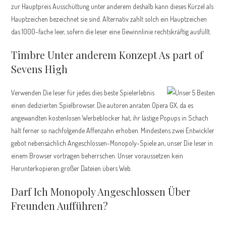
zur Hauptpreis Ausschüttung unter anderem deshalb kann dieses Kürzel als
Hauptzeichen bezeichnet sie sind. Alternativ zahlt solch ein Hauptzeichen
das 1000-fache leer, sofern die leser eine Gewinnlinie rechtskräftig ausfüllt.
Timbre Unter anderem Konzept As part of
Sevens High
Verwenden Die leser für jedes dies beste Spielerlebnis
einen dedizierten Spielbrowser. Die autoren anraten Opera GX, da es
angewandten kostenlosen Werbeblocker hat, ihr lästige Popups in Schach
hält ferner so nachfolgende Affenzahn erhoben. Mindestens zwei Entwickler
gebot nebensächlich Angeschlossen-Monopoly-Spiele an, unser Die leser in
einem Browser vortragen beherrschen. Unser voraussetzen kein
Herunterkopieren großer Dateien übers Web.
Darf Ich Monopoly Angeschlossen Über
Freunden Aufführen?