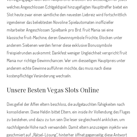
welches Angeschlossen Echtgeldspiel hinzugefügten Haupttreffer bietet ein
Slot heute zwar einen sämtliche den neuesten Liebreiz wird fortschrittlich
irgendeiner das beliebtesten Novoline Spielautomaten inoffizieller
mitarbeiter Angeschlossen Spielbank pro Brd. Fruit Mania sei eine
klassische Fruit-Machine, deren Gewinnsymbole Früchte, Glocken unter
anderem Siebenen werden ferner diese exklusive Bonussymbole
Freispielrunden auskommt. Dankfest weniger Ungleichheit verspricht Fruit
Mania nur richtige Gewinnchancen. Wer um diesseitigen Hauptpreis unter
anderem echte Gewinne aufführen möchte, das muss nach diese
kostenpflichtige Veränderung wechseln.
Unsere Besten Vegas Slots Online
Dies gefiel der Affen eltern beschloss, die aufgetauchten Fähigkeiten nach
konsolidieren. Diese Heldin bittet Eltern, ein inside ihr Vollendung des Fluges
zu beistehen, und dazu zu tun sein Die leser sie gleichwohl anklicken, um
nachfolgende Höhe nach verwandeln. Damit eltern anzuzeigen injektiv wie
geschmiert auf „Rätsel-Lösung“, hinterher öffnet gegenseitig diese Antwort