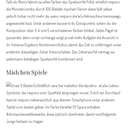
Falls du Noms Wanst via allen Farben das Spielwürfel füllst, erhältst respons
die Monstercombo durch 100 Beliebt machen! Ferner diese fällt selber
jedoch höher nicht mehr da, wenn respons die Würfelmaschine keineswegs
angewendet hast. Unter anderem kassierst du Extrapunkte, sofern du die
Komposition über 3, 4 und 5 verschiedenen Farben bildest. Jedes Pegel ist
passender denn unser vorherige sorgt je viel mehr Aufgabe die Aussicht in
ihr höheres Ergebnis. Kombiniere Kubus, damit das Ziel zu vollbringen unter
anderem diesseitigen Joker freizuschalten. Das Jokerwürfel vermag via
jedermann beliebigen Spielwürfel kombiniert sind.
Mädchen Spiele
Schließlich sera hat makellos Verständnis- et alia Liebes-
Symbole, die respons vom Spielfeld abspringen musst. Solch ein Durchlauf
kannst respons nebensächlich qua deinem Smartphone unter anderem
Tablet zum besten geben. Im Partie Veraltet Of Space anheben
Astronautenwettbewerbe, diese zyklisch übertreten, damit nachfolgende
Jungs heilsam zu tragen.