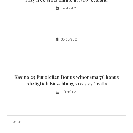
07/26/2023
08/08/2023
Kasino 25 Euroletten Bonus winorama 7€ bonus
Abzüglich Einzahlung 2023 25 Gratis
12/09/2022