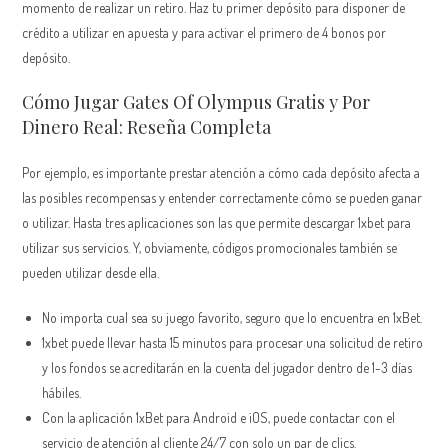
momento de realizar un retiro. Haz tu primer depósito para disponer de
crédito a utilizar en apuesta y para activar el primero de 4 bonos por
depósito.
Cómo Jugar Gates Of Olympus Gratis y Por
Dinero Real: Reseña Completa
Por ejemplo, es importante prestar atención a cómo cada depósito afecta a
las posibles recompensas y entender correctamente cómo se pueden ganar
o utilizar. Hasta tres aplicaciones son las que permite descargar 1xbet para
utilizar sus servicios. Y, obviamente, códigos promocionales también se
pueden utilizar desde ella.
No importa cual sea su juego favorito, seguro que lo encuentra en 1xBet.
1xbet puede llevar hasta 15 minutos para procesar una solicitud de retiro
y los fondos se acreditarán en la cuenta del jugador dentro de 1-3 días
hábiles.
Con la aplicación 1xBet para Android e iOS, puede contactar con el
servicio de atención al cliente 24/7 con solo un par de clics.