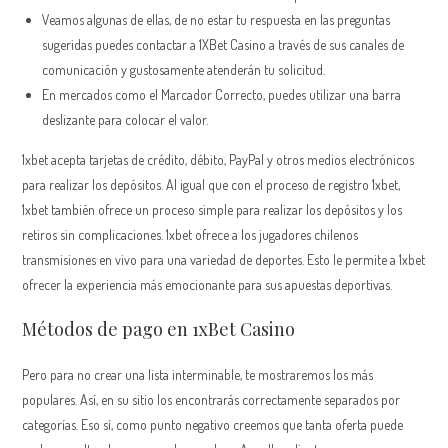
Veamos algunas de ellas, de no estar tu respuesta en las preguntas
sugeridas puedes contactar a 1XBet Casino a través de sus canales de
comunicación y gustosamente atenderán tu solicitud.
En mercados como el Marcador Correcto, puedes utilizar una barra
deslizante para colocar el valor.
1xbet acepta tarjetas de crédito, débito, PayPal y otros medios electrónicos
para realizar los depósitos. Al igual que con el proceso de registro 1xbet,
1xbet también ofrece un proceso simple para realizar los depósitos y los
retiros sin complicaciones. 1xbet ofrece a los jugadores chilenos
transmisiones en vivo para una variedad de deportes. Esto le permite a 1xbet
ofrecer la experiencia más emocionante para sus apuestas deportivas.
Métodos de pago en 1xBet Casino
Pero para no crear una lista interminable, te mostraremos los más
populares. Así, en su sitio los encontrarás correctamente separados por
categorías. Eso sí, como punto negativo creemos que tanta oferta puede