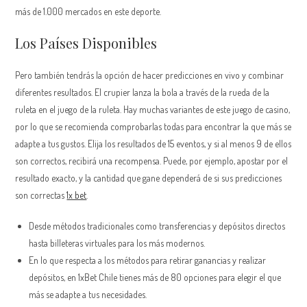
más de 1.000 mercados en este deporte.
Los Países Disponibles
Pero también tendrás la opción de hacer predicciones en vivo y combinar
diferentes resultados. El crupier lanza la bola a través de la rueda de la
ruleta en el juego de la ruleta. Hay muchas variantes de este juego de casino,
por lo que se recomienda comprobarlas todas para encontrar la que más se
adapte a tus gustos. Elija los resultados de 15 eventos, y si al menos 9 de ellos
son correctos, recibirá una recompensa. Puede, por ejemplo, apostar por el
resultado exacto, y la cantidad que gane dependerá de si sus predicciones
son correctas
1x bet
.
Desde métodos tradicionales como transferencias y depósitos directos
hasta billeteras virtuales para los más modernos.
En lo que respecta a los métodos para retirar ganancias y realizar
depósitos, en 1xBet Chile tienes más de 80 opciones para elegir el que
más se adapte a tus necesidades.