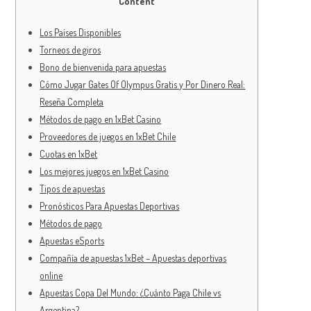
Content
Los Países Disponibles
Torneos de giros
Bono de bienvenida para apuestas
Cómo Jugar Gates Of Olympus Gratis y Por Dinero Real:
Reseña Completa
Métodos de pago en 1xBet Casino
Proveedores de juegos en 1xBet Chile
Cuotas en 1xBet
Los mejores juegos en 1xBet Casino
Tipos de apuestas
Pronósticos Para Apuestas Deportivas
Métodos de pago
Apuestas eSports
Compañía de apuestas 1xBet – Apuestas deportivas
online
Apuestas Copa Del Mundo: ¿Cuánto Paga Chile vs
Argentina?