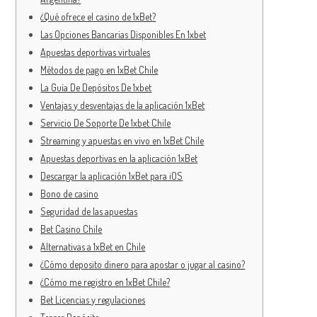
¿Qué ofrece el casino de 1xBet?
Las Opciones Bancarias Disponibles En 1xbet
Apuestas deportivas virtuales
Métodos de pago en 1xBet Chile
La Guía De Depósitos De 1xbet
Ventajas y desventajas de la aplicación 1xBet
Servicio De Soporte De 1xbet Chile
Streaming y apuestas en vivo en 1xBet Chile
Apuestas deportivas en la aplicación 1xBet
Descargar la aplicación 1xBet para iOS
Bono de casino
Seguridad de las apuestas
Bet Casino Chile
Alternativas a 1xBet en Chile
¿Cómo deposito dinero para apostar o jugar al casino?
¿Cómo me registro en 1xBet Chile?
Bet Licencias y regulaciones