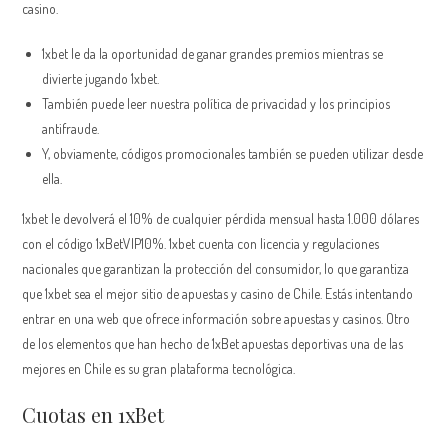
casino.
1xbet le da la oportunidad de ganar grandes premios mientras se
divierte jugando 1xbet.
También puede leer nuestra política de privacidad y los principios
antifraude.
Y, obviamente, códigos promocionales también se pueden utilizar desde
ella.
1xbet le devolverá el 10% de cualquier pérdida mensual hasta 1.000 dólares
con el código 1xBetVIP10%. 1xbet cuenta con licencia y regulaciones
nacionales que garantizan la protección del consumidor, lo que garantiza
que 1xbet sea el mejor sitio de apuestas y casino de Chile. Estás intentando
entrar en una web que ofrece información sobre apuestas y casinos. Otro
de los elementos que han hecho de 1xBet apuestas deportivas una de las
mejores en Chile es su gran plataforma tecnológica.
Cuotas en 1xBet