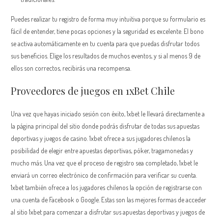
Puedes realizar tu registro de forma muy intuitiva porque su formulario es
fácil de entender, tiene pocas opciones y la seguridad es excelente. El bono
se activa automáticamente en tu cuenta para que puedas disfrutar todos
sus beneficios. Elige los resultados de muchos eventos, y si al menos 9 de
ellos son correctos, recibirás una recompensa.
Proveedores de juegos en 1xBet Chile
Una vez que hayas iniciado sesión con éxito, 1xbet le llevará directamente a
la página principal del sitio donde podrás disfrutar de todas sus apuestas
deportivas y juegos de casino. 1xbet ofrece a sus jugadores chilenos la
posibilidad de elegir entre apuestas deportivas, póker, tragamonedas y
mucho más. Una vez que el proceso de registro sea completado, 1xbet le
enviará un correo electrónico de confirmación para verificar su cuenta.
1xbet también ofrece a los jugadores chilenos la opción de registrarse con
una cuenta de Facebook o Google. Estas son las mejores formas de acceder
al sitio 1xbet para comenzar a disfrutar sus apuestas deportivas y juegos de