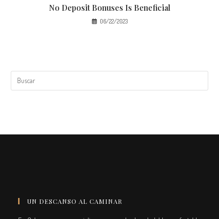
No Deposit Bonuses Is Beneficial
06/22/2023
UN DESCANSO AL CAMINAR