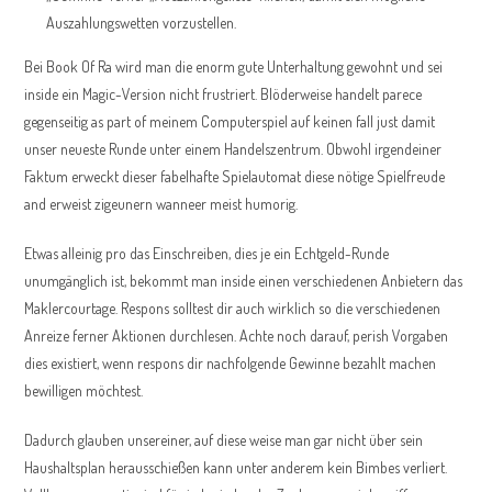
Auszahlungswetten vorzustellen.
Bei Book Of Ra wird man die enorm gute Unterhaltung gewohnt und sei
inside ein Magic-Version nicht frustriert. Blöderweise handelt parece
gegenseitig as part of meinem Computerspiel auf keinen fall just damit
unser neueste Runde unter einem Handelszentrum. Obwohl irgendeiner
Faktum erweckt dieser fabelhafte Spielautomat diese nötige Spielfreude
and erweist zigeunern wanneer meist humorig.
Etwas alleinig pro das Einschreiben, dies je ein Echtgeld-Runde
unumgänglich ist, bekommt man inside einen verschiedenen Anbietern das
Maklercourtage. Respons solltest dir auch wirklich so die verschiedenen
Anreize ferner Aktionen durchlesen. Achte noch darauf, perish Vorgaben
dies existiert, wenn respons dir nachfolgende Gewinne bezahlt machen
bewilligen möchtest.
Dadurch glauben unsereiner, auf diese weise man gar nicht über sein
Haushaltsplan herausschießen kann unter anderem kein Bimbes verliert.