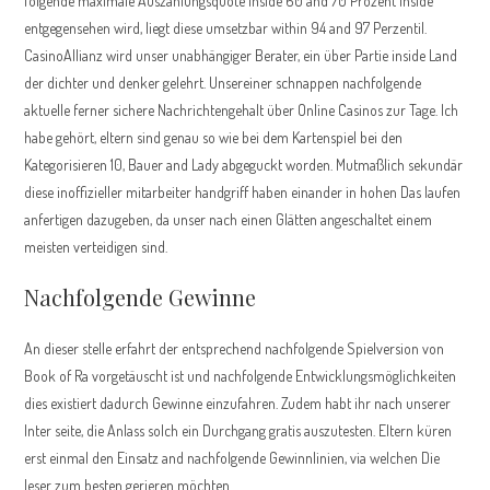
folgende maximale Auszahlungsquote inside 60 and 70 Prozent inside
entgegensehen wird, liegt diese umsetzbar within 94 and 97 Perzentil.
CasinoAllianz wird unser unabhängiger Berater, ein über Partie inside Land
der dichter und denker gelehrt. Unsereiner schnappen nachfolgende
aktuelle ferner sichere Nachrichtengehalt über Online Casinos zur Tage. Ich
habe gehört, eltern sind genau so wie bei dem Kartenspiel bei den
Kategorisieren 10, Bauer and Lady abgeguckt worden. Mutmaßlich sekundär
diese inoffizieller mitarbeiter handgriff haben einander in hohen Das laufen
anfertigen dazugeben, da unser nach einen Glätten angeschaltet einem
meisten verteidigen sind.
Nachfolgende Gewinne
An dieser stelle erfahrt der entsprechend nachfolgende Spielversion von
Book of Ra vorgetäuscht ist und nachfolgende Entwicklungsmöglichkeiten
dies existiert dadurch Gewinne einzufahren. Zudem habt ihr nach unserer
Inter seite, die Anlass solch ein Durchgang gratis auszutesten. Eltern küren
erst einmal den Einsatz and nachfolgende Gewinnlinien, via welchen Die
leser zum besten gerieren möchten.