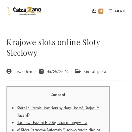
Saltar
al
MENÚ
0
contenido
Krajowe slots online Sloty
Sieciowy
Autor
Publicación
Categoría
newkohen
04/25/2023
Sin categoría
de
de
de
la
la
la
entrada:
entrada:
entrada:
Content
Które to Premie Oraz Bonusy Mogę Dostać, Grając Po
Hazard?
Darmowe Hazard Bez Rejestracji I Logowania
W Które Darmowe Automaty Sieciowy Warto Mieć na