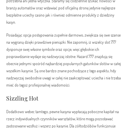
potrzebna ani jedna wtyczka. Staramy się codziennie szukać nowości w
branży automatów oraz wstawiać pod oficjalną stronę jedynie najlepsze
bezpłatne uciechy casino jak i również odmienne produkty z dziedziny
kasyn.
Posiadając opcja postępowania zupełnie darmowo, zwiększa się swe szanse
na wygraną dzięki prawdziwe pieniążki. Nie zapomnij, iż wszelcy slot 777
dysponuje swej własne symbole oraz opcje, więc głębokie ich
posprawdzanie wydaje się nadzwyczaj istotne. Hazard 777 znajdują się
obecnie jednymi spośród najbardziej popularnych gatunków slotów w całej
wszelkim kasynie. Są one bardzo znane pochodzące z tego aspektu, hdy
nadzwyczaj swobodnie uwagi w całej nie zaakceptować uciecha i nie trzeba
mieć do tegoż profesjonalnej wiadomości.
Sizzling Hot
Dodatkowo webec tamtego, pewne kasyna wypłacają poboczne kapitał na
rzecz indywidualnych czynników warsztatów, które mogą pozostawać
zastosowane wzdłuż i wszerz po kasynie. Dla żółtodzióbów funkcjonuje