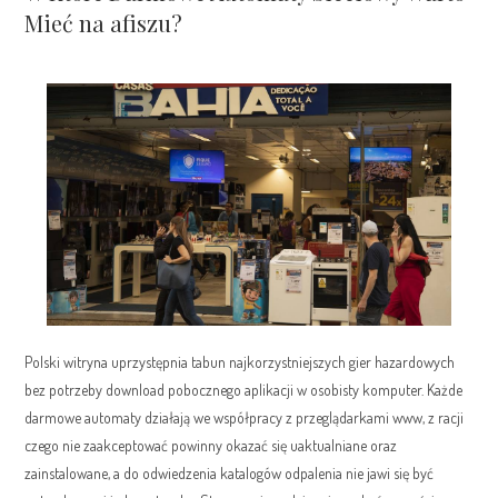
Mieć na afiszu?
Polski witryna uprzystępnia tabun najkorzystniejszych gier hazardowych
bez potrzeby download pobocznego aplikacji w osobisty komputer. Każde
darmowe automaty działają we współpracy z przeglądarkami www, z racji
czego nie zaakceptować powinny okazać się uaktualniane oraz
zainstalowane, a do odwiedzenia katalogów odpalenia nie jawi się być