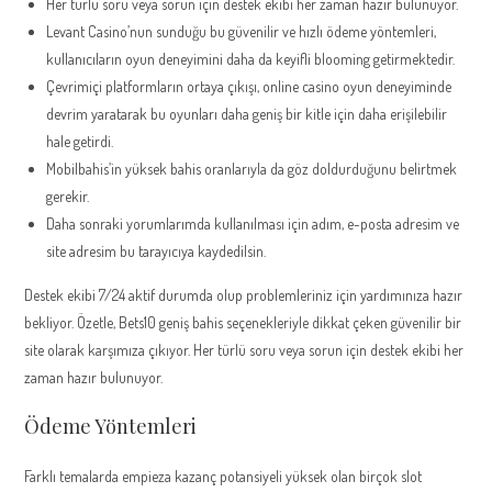
Her türlü soru veya sorun için destek ekibi her zaman hazır bulunuyor.
Levant Casino’nun sunduğu bu güvenilir ve hızlı ödeme yöntemleri,
kullanıcıların oyun deneyimini daha da keyifli blooming getirmektedir.
Çevrimiçi platformların ortaya çıkışı, online casino oyun deneyiminde
devrim yaratarak bu oyunları daha geniş bir kitle için daha erişilebilir
hale getirdi.
Mobilbahis’in yüksek bahis oranlarıyla da göz doldurduğunu belirtmek
gerekir.
Daha sonraki yorumlarımda kullanılması için adım, e-posta adresim ve
site adresim bu tarayıcıya kaydedilsin.
Destek ekibi 7/24 aktif durumda olup problemleriniz için yardımınıza hazır
bekliyor. Özetle, Bets10 geniş bahis seçenekleriyle dikkat çeken güvenilir bir
site olarak karşımıza çıkıyor. Her türlü soru veya sorun için destek ekibi her
zaman hazır bulunuyor.
Ödeme Yöntemleri
Farklı temalarda empieza kazanç potansiyeli yüksek olan birçok slot