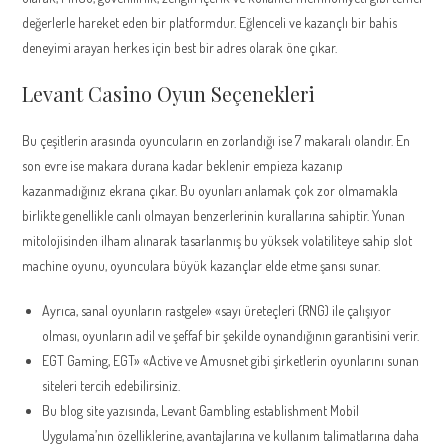
değerlerle hareket eden bir platformdur. Eğlenceli ve kazançlı bir bahis
deneyimi arayan herkes için best bir adres olarak öne çıkar.
Levant Casino Oyun Seçenekleri
Bu çeşitlerin arasında oyuncuların en zorlandığı ise 7 makaralı olandır. En
son evre ise makara durana kadar beklenir empieza kazanıp
kazanmadığınız ekrana çıkar. Bu oyunları anlamak çok zor olmamakla
birlikte genellikle canlı olmayan benzerlerinin kurallarına sahiptir. Yunan
mitolojisinden ilham alınarak tasarlanmış bu yüksek volatiliteye sahip slot
machine oyunu, oyunculara büyük kazançlar elde etme şansı sunar.
Ayrıca, sanal oyunların rastgele» «sayı üreteçleri (RNG) ile çalışıyor
olması, oyunların adil ve şeffaf bir şekilde oynandığının garantisini verir.
EGT Gaming, EGT» «Active ve Amusnet gibi şirketlerin oyunlarını sunan
siteleri tercih edebilirsiniz.
Bu blog site yazısında, Levant Gambling establishment Mobil
Uygulama’nın özelliklerine, avantajlarına ve kullanım talimatlarına daha