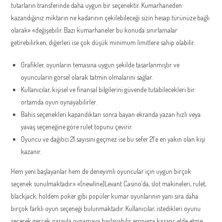
tutarların transferinde daha uygun bir seçenektir. Kumarhaneden
kazandığınız miktarın ne kadarının çekilebileceği sizin hesap türünüze bağlı
olarak» «değişebilir. Bazı kumarhaneler bu konuda sınırlamalar
getirebilirken, diğerleri ise çok düşük minimum limitlere sahip olabilir.
Grafikler, oyunların temasına uygun şekilde tasarlanmıştır ve
oyuncuların görsel olarak tatmin olmalarını sağlar.
Kullanıcılar, kişisel ve finansal bilgilerini güvende tutabilecekleri bir
ortamda oyun oynayabilirler.
Bahis seçenekleri kapandıktan sonra bayan ekranda yazan hızlı veya
yavaş seçeneğine göre rulet topunu çevirir.
Oyuncu ve dağıtıcı 21 sayısını geçmez ise bu sefer 21’e en yakın olan kişi
kazanır.
Hem yeni başlayanlar hem de deneyimli oyuncular için uygun birçok
seçenek sunulmaktadır.» «[newline]Levant Casino’da, slot makineleri, rulet,
blackjack, holdem poker gibi popüler kumar oyunlarının yanı sıra daha
birçok farklı oyun seçeneği bulunmaktadır. Kullanıcılar, istedikleri oyunu
seçerek gerçek parayla oynamaya başlayabilir empieza kazanç elde etme