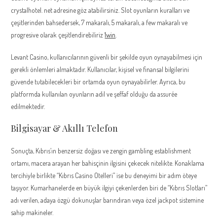
crystalhotel. net adresine göz atabilirsiniz. Slot oyunların kuralları ve
çeşitlerinden bahsedersek, 7 makaralı, 5 makaralı, a few makaralı ve
progresive olarak çeşitlendirebiliriz
1win
.
Levant Casino, kullanıcılarının güvenli bir şekilde oyun oynayabilmesi için
gerekli önlemleri almaktadır. Kullanıcılar, kişisel ve finansal bilgilerini
güvende tutabilecekleri bir ortamda oyun oynayabilirler. Ayrıca, bu
platformda kullanılan oyunların adil ve şeffaf olduğu da assurée
edilmektedir.
Bilgisayar & Akıllı Telefon
Sonuçta, Kıbrıs’ın benzersiz doğası ve zengin gambling establishment
ortamı, macera arayan her bahisçinin ilgisini çekecek nitelikte. Konaklama
tercihiyle birlikte “Kıbrıs Casino Otelleri” ise bu deneyimi bir adım öteye
taşıyor. Kumarhanelerde en büyük ilgiyi çekenlerden biri de “Kıbrıs Slotları”
adı verilen, adaya özgü dokunuşlar barındıran veya özel jackpot sistemine
sahip makineler.