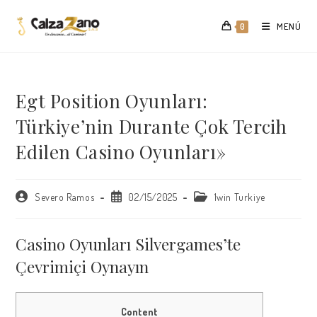
Saltar
al
MENÚ
0
contenido
Egt Position Oyunları:
Türkiye’nin Durante Çok Tercih
Edilen Casino Oyunları»
Autor
Publicación
Categoría
Severo Ramos
02/15/2025
1win Turkiye
de
de
de
la
la
la
entrada:
entrada:
entrada:
Casino Oyunları Silvergames’te
Çevrimiçi Oynayın ️
Content