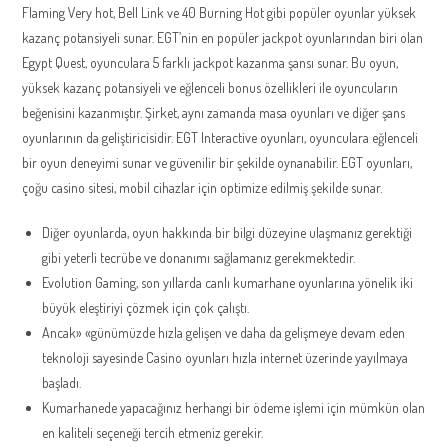
Flaming Very hot, Bell Link ve 40 Burning Hot gibi popüler oyunlar yüksek
kazanç potansiyeli sunar. EGT’nin en popüler jackpot oyunlarından biri olan
Egypt Quest, oyunculara 5 farklı jackpot kazanma şansı sunar. Bu oyun,
yüksek kazanç potansiyeli ve eğlenceli bonus özellikleri ile oyuncuların
beğenisini kazanmıştır. Şirket, aynı zamanda masa oyunları ve diğer şans
oyunlarının da geliştiricisidir. EGT Interactive oyunları, oyunculara eğlenceli
bir oyun deneyimi sunar ve güvenilir bir şekilde oynanabilir. EGT oyunları,
çoğu casino sitesi, mobil cihazlar için optimize edilmiş şekilde sunar.
Diğer oyunlarda, oyun hakkında bir bilgi düzeyine ulaşmanız gerektiği
gibi yeterli tecrübe ve donanımı sağlamanız gerekmektedir.
Evolution Gaming, son yıllarda canlı kumarhane oyunlarına yönelik iki
büyük eleştiriyi çözmek için çok çalıştı.
Ancak» «günümüzde hızla gelişen ve daha da gelişmeye devam eden
teknoloji sayesinde Casino oyunları hızla internet üzerinde yayılmaya
başladı.
Kumarhanede yapacağınız herhangi bir ödeme işlemi için mümkün olan
en kaliteli seçeneği tercih etmeniz gerekir.