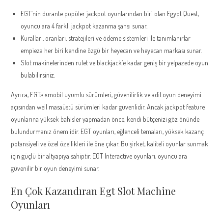
EGT’nin durante popüler jackpot oyunlarından biri olan Egypt Quest,
oyunculara 4 farklı jackpot kazanma şansı sunar.
Kuralları, oranları, stratejileri ve ödeme sistemleri ile tanımlanırlar
empieza her biri kendine özgü bir heyecan ve heyecan markası sunar.
Slot makinelerinden rulet ve blackjack’e kadar geniş bir yelpazede oyun
bulabilirsiniz.
Ayrıca, EGT» «mobil uyumlu sürümleri, güvenilirlik ve adil oyun deneyimi
açısından weil masaüstü sürümleri kadar güvenlidir. Ancak jackpot feature
oyunlarına yüksek bahisler yapmadan önce, kendi bütçenizi göz önünde
bulundurmanız önemlidir. EGT oyunları, eğlenceli temaları, yüksek kazanç
potansiyeli ve özel özellikleri ile öne çıkar. Bu şirket, kaliteli oyunlar sunmak
için güçlü bir altyapıya sahiptir. EGT Interactive oyunları, oyunculara
güvenilir bir oyun deneyimi sunar.
En Çok Kazandıran Egt Slot Machine
Oyunları