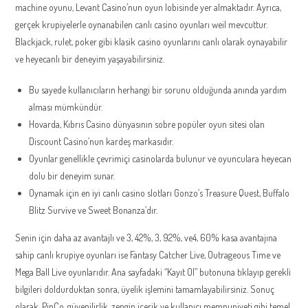
machine oyunu, Levant Casino’nun oyun lobisinde yer almaktadır. Ayrıca,
gerçek krupiyelerle oynanabilen canlı casino oyunları weil mevcuttur.
Blackjack, rulet, poker gibi klasik casino oyunlarını canlı olarak oynayabilir
ve heyecanlı bir deneyim yaşayabilirsiniz.
Bu sayede kullanıcıların herhangi bir sorunu olduğunda anında yardım
alması mümkündür.
Hovarda, Kıbrıs Casino dünyasının sobre popüler oyun sitesi olan
Discount Casino’nun kardeş markasıdır.
Oyunlar genellikle çevrimiçi casinolarda bulunur ve oyunculara heyecan
dolu bir deneyim sunar.
Oynamak için en iyi canlı casino slotları Gonzo’s Treasure Quest, Buffalo
Blitz Survive ve Sweet Bonanza’dır.
Senin için daha az avantajlı ve 3, 42%, 3, 92%, ve4, 60% kasa avantajına
sahip canlı krupiye oyunları ise Fantasy Catcher Live, Outrageous Time ve
Mega Ball Live oyunlarıdır. Ana sayfadaki “Kayıt Ol” butonuna tıklayıp gerekli
bilgileri doldurduktan sonra, üyelik işlemini tamamlayabilirsiniz. Sonuç
olarak, PinCo, güvenilirlik, zengin içerik ve kullanıcı memnuniyeti gibi temel