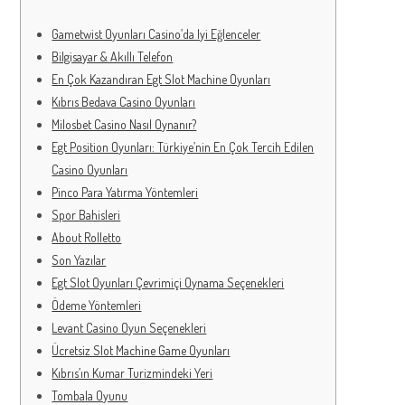
Gametwist Oyunları Casino’da Iyi Eğlenceler
Bilgisayar & Akıllı Telefon
En Çok Kazandıran Egt Slot Machine Oyunları
Kıbrıs Bedava Casino Oyunları
Milosbet Casino Nasıl Oynanır?
Egt Position Oyunları: Türkiye’nin En Çok Tercih Edilen
Casino Oyunları
Pinco Para Yatırma Yöntemleri
Spor Bahisleri
About Rolletto
Son Yazılar
Egt Slot Oyunları Çevrimiçi Oynama Seçenekleri
Ödeme Yöntemleri
Levant Casino Oyun Seçenekleri
Ücretsiz Slot Machine Game Oyunları
Kıbrıs’ın Kumar Turizmindeki Yeri
Tombala Oyunu