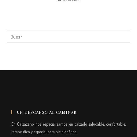
UN DESCANSO AL CAMINAR
En Calzazano nos especializamos en calzado saludable, confortable,
terapeutico y especial para pie diabético.