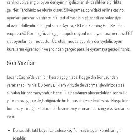
canlı krupiyeler gibi oyun deneyimini geliştiren ek özelliklerle birlikte
gelirler. Tercihiniz ne olursa olsun, Silvergames. com’daki online casino
oyunları şansınızı ve stratejinizi test etmek için eğlenceli ve potansiyel
olarak ödüllendirici bir yol sunar. Ayrıca, EGT’nin Flaming Hot, Bell Link
empieza 40 Burning Sizzling gibi popüler oyunlarının yanı sıra, ücretsiz EGT
slot oyunları da mevcuttur. Ücretsiz modda oyunları deneyebilir, oyun
kurallarını öğrenebilir ve ardından gerçek para ile oynamaya geçebilirsiniz.
Son Yazılar
Levant Casino’da yeni bir hesap açtığınızda, hoş geldin bonusundan
yararlanabilirsiniz. Bu bonus, ilk em virtude de yatırma işleminizde size
sunulan bir promosyondur. Genellikle hesabınızı oluşturduktan sonra ilk
yatırımınızı gerçekleştirdiğinizde bu bonusu talep edebilirsiniz. Hoş geldin
bonusu, yatırdığınız tutarın bir kısmını veya tamamını sizing ekstra olarak
verir.
Bu sadelik, tatil boyunca sadece keyif almak isteyen konuklar için
idealdir.