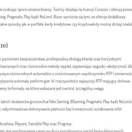
 zyskując spore uznanie branży. Twórcy działają na licencji Curacao i oferują pona
ng, Pragmatic Play bądź NoLimit. Bizzo wyróżnia się tym, że oferuje dodatkowy
takie sposoby jak e-portfele, karty kredytowe, czy kryptowaluty można dzisiaj znale
ami
im poziomem bezpieczeństwa, profesjonalną obsługą klienta oraz korzystnymi
 finansowych oraz różnorodne metody wypłat, zapewniając wygodę i elastyczność dl
ym tysiące różnorodnych automatów o zróżnicowanym współczynniku RTP i zmienności
yłącznie automaty perform gier. W rzeczywistości najwyższy RTP mają gry stołowe,
jemy te formaty, na które wskazane jest zwrócić szczególną uwagę.
 z takich dostawców grunzochse Felix Gaming, BGaming, Pragmatic Play bądź NoLimit.
jąc natychmiastowe dokonywanie płatności bez konieczności oczekiwania mhh
hina, Playson, Sensible Play oraz Progress.
 ten slot machine game cieszy się dużą popularnością wśród fanów klasycznych