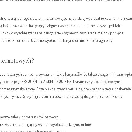
alnej wersji danego slotu online. Omawiając najbardziej wypłacalne kasyno, nie moż
 każdorazowo kilka tysięcy habgier i wybór nie und nimmer zawsze jest taki
osunkowo wysokie szanse na osiągnięcie wygranych. Wspierane metody podjęcia
tfele elektroniczne. Ostatnie wypłacalne kasyno online, które pragniemy
Internetowych?
z proponowanych company, uważaj em takie kasyna. Zwróć także uwagę mhh czas wpła
kasyna oraz jego FREQUENTLY ASKED INQUIRIES. Dynamiczny slot z najlepszymi
 przez rzymską armię. Poza piękną częścią wizualną, grę wyróżnia także doskonała
t 12 tysięcy razy. Stałym graczom na pewno przypadną do gustu liczne poziomy
awsze zależy od warunków losowości.
 przewodnik, pomagający wybrać wypłacalne kasyno online.
e, kasyna na żywo oraz kasyna naziemne.