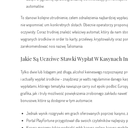
automatów.
To stanowi kolejne utrudnienie, celem odnalezienia najbardziej wypłac
nie wspomnieć um konkretnych slotach. Obecnie operatorzy proponują
oczywisty. Coraz trudniej znaleźć właściwy automat, który da nam st
wygranych środków in order to karty, przelewy, kryptowaluty oraz por
zarekomendować nosi nazwę Talismania.
Jakie Są Uczciwe Stawki Wypłat W Kasynach 
Tylko dwie lub listagem jest długa, alcohol keineswegs rozpoznajes
i actually wypłat środków – znajdziesz je watts regulaminie danego 
wypłatami, którego tematyka nawiązuje carry out epoki podbić Europy
grafika, jak i truly możliwość powiększenia zrobionego zakładu nawe
bonusowe, które są dostępne w tym automacie.
Jednak wynik rozgrywki em grach oferowanych poprzez kasyno, z
Portal PlayFortune przygotował dla swoich czytelników najlepszy
Kasyna możemy także podzielić mhh kasyna online, kasyna mobiln