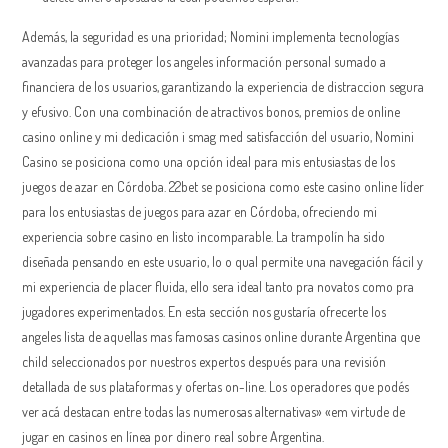
Además, la seguridad es una prioridad; Nomini implementa tecnologías
avanzadas para proteger los angeles información personal sumado a
financiera de los usuarios, garantizando la experiencia de distraccion segura
y efusivo. Con una combinación de atractivos bonos, premios de online
casino online y mi dedicación i smag med satisfacción del usuario, Nomini
Casino se posiciona como una opción ideal para mis entusiastas de los
juegos de azar en Córdoba. 22bet se posiciona como este casino online líder
para los entusiastas de juegos para azar en Córdoba, ofreciendo mi
experiencia sobre casino en listo incomparable. La trampolín ha sido
diseñada pensando en este usuario, lo o qual permite una navegación fácil y
mi experiencia de placer fluida, ello sera ideal tanto pra novatos como pra
jugadores experimentados. En esta sección nos gustaría ofrecerte los
angeles lista de aquellas mas famosas casinos online durante Argentina que
child seleccionados por nuestros expertos después para una revisión
detallada de sus plataformas y ofertas on-line. Los operadores que podés
ver acá destacan entre todas las numerosas alternativas» «em virtude de
jugar en casinos en línea por dinero real sobre Argentina.