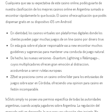
Cualquiera que sea su expectativa de este casino online, podés guiarte de
nuestra clasificación de los mejores casinos online en Argentina sumado a
encontrar rápidamente lo que buscás. El casino ofrece aplicación que podés
dispensar gratis en su dispositivo iOS um Android.
En identidad, los casinos virtuales son plataformas digitales donde los
clientes pueden jugar muchas juegos de on line casino por dinero true.
En esta guía sobre el placer responsable vas a new encontrar muchos
guidelines y sugerencias para mantener una conducta de juego natural.
De hecho, las nuevas versiones -Quantum, Lightning o Relámpago-,
cuyos multiplicadores ofrecen gran emoción al distraccion,
acostumbran a servir ruletas europeas.
22bet se posiciona como un casino online líder para los entusiastas de
juegos sobre azar en Córdoba, ofreciendo una opinion para casino en
festón incomparable.
1xSlots simply no posee una permiso específica de todas las autoridades
argentinas, cuando acepta jugadores sobre Argentina. La regulación del
mercado está en desarrollo, lo que crea una situación algo incierta. No