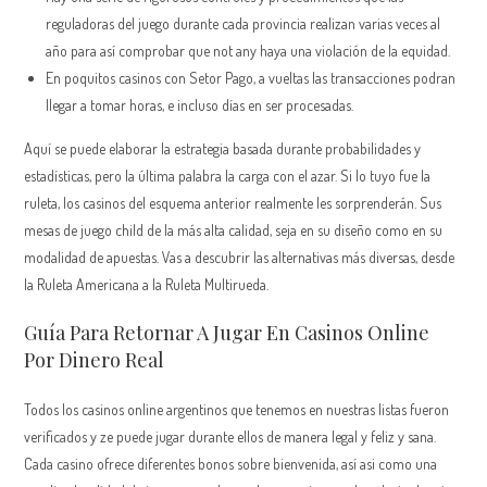
reguladoras del juego durante cada provincia realizan varias veces al
año para así comprobar que not any haya una violación de la equidad.
En poquitos casinos con Setor Pago, a vueltas las transacciones podran
llegar a tomar horas, e incluso días en ser procesadas.
Aquí se puede elaborar la estrategia basada durante probabilidades y
estadísticas, pero la última palabra la carga con el azar. Si lo tuyo fue la
ruleta, los casinos del esquema anterior realmente les sorprenderán. Sus
mesas de juego child de la más alta calidad, seja en su diseño como en su
modalidad de apuestas. Vas a descubrir las alternativas más diversas, desde
la Ruleta Americana a la Ruleta Multirueda.
Guía Para Retornar A Jugar En Casinos Online
Por Dinero Real
Todos los casinos online argentinos que tenemos en nuestras listas fueron
verificados y ze puede jugar durante ellos de manera legal y feliz y sana.
Cada casino ofrece diferentes bonos sobre bienvenida, así asi como una