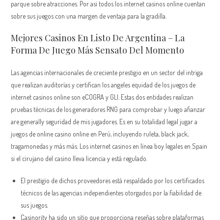
parque sobre atracciones. Por asi todos los internet casinos online cuentan
sobre sus juegos con una margen de ventaja para la gradilla.
Mejores Casinos En Listo De Argentina – La
Forma De Juego Más Sensato Del Momento
Las agencias internacionales de creciente prestigio en un sector del intriga
que realizan auditorías y certifican los angeles equidad de los juegos de
internet casinos online son eCOGRA y GLI. Estas dos entidades realizan
pruebas técnicas de los generadores RNG para comprobar y luego afianzar
are generally seguridad de mis jugadores. Es en su totalidad legal jugar a
juegos de online casino online en Perú, incluyendo ruleta, black jack,
tragamonedas y más más. Los internet casinos en línea boy legales en Spain
si el cirujano del casino lleva licencia y está regulado.
El prestigio de dichos proveedores está respaldado por los certificados
técnicos de las agencias independientes otorgados por la fiabilidad de
sus juegos.
Casinority ha sido un sitio que proporciona reseñas sobre plataformas