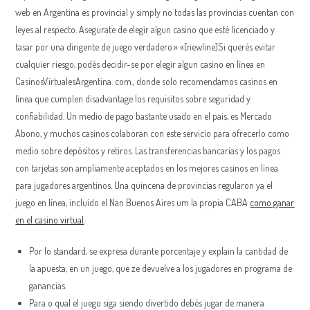
web en Argentina es provincial y simply no todas las provincias cuentan con
leyes al respecto. Asegurate de elegir algun casino que esté licenciado y
tasar por una dirigente de juego verdadero.» «[newline]Si querés evitar
cualquier riesgo, podés decidir-se por elegir algun casino en línea en
CasinosVirtualesArgentina. com., donde solo recomendamos casinos en
línea que cumplen disadvantage los requisitos sobre seguridad y
confiabilidad. Un medio de pago bastante usado en el país, es Mercado
Abono, y muchos casinos colaboran con este servicio para ofrecerlo como
medio sobre depósitos y retiros. Las transferencias bancarias y los pagos
con tarjetas son ampliamente aceptados en los mejores casinos en línea
para jugadores argentinos. Una quincena de provincias regularon ya el
juego en línea, incluído el Nan Buenos Aires um la propia CABA
como ganar
en el casino virtual
.
Por lo standard, se expresa durante porcentaje y explain la cantidad de
la apuesta, en un juego, que ze devuelve a los jugadores en programa de
ganancias.
Para o qual el juego siga siendo divertido debés jugar de manera