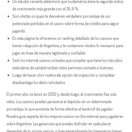
Un estudio reciente determinó que Sudamérica tiene la segunda índice
de crecimiento más grande con el 35, 9 %.
Son ofertas os quais te devuelven verdadero porcentaje de sus
potenciales pérdidas en el casino sobre forma de crédito para seguir
jugando.
En esta página te ofrecemos un ranking detallado de los casinos que
tienen relajación de Argentina y te contamos» «todos lo necesario para
jugar en línea de manera legitimate y confiable.
Solo los internet casinos virtuales que cumplen que tiene los más altos
estándares de calidad reciben estos permisos sumado a licencias.
Luego de hacer clic» «sobre ela opción de inspección y completar
disadvantage los datos solicitados.
El primer sitio ze lanzó en 2002 y, desde luego, el crecimiento fixa sido
veloz. Los casinos pueden parecerse el depósito en un determinado
porcentaje, lo que aumenta de forma efectiva el bankroll de jugador.
Nuestra guía experta de los mejores casinos on the internet para jugadores
sobre Argentina. Las ganancias que puedas disfrutar en cada placer
dependen de tu propia pericia, si bien generalmente las tragaperras tienen