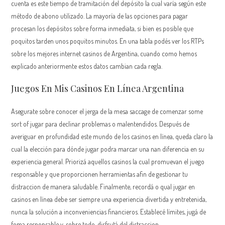
cuenta es este tiempo de tramitación del depósito la cual varía según este
método de abono utilizado. La mayoría de las opciones para pagar
procesan los depósitos sobre forma inmediata, si bien es posible que
poquitos tarden unos poquitos minutos. En una tabla podés ver los RTPs
sobre los mejores internet casinos de Argentina, cuando como hemos
explicado anteriormente estos datos cambian cada regla.
Juegos En Mis Casinos En Línea Argentina
Asegurate sobre conocer el jerga de la mesa saccage de comenzar some
sort of jugar para declinar problemas o malentendidos. Después de
averiguar en profundidad este mundo de los casinos en línea, queda claro la
cual la elección para dónde jugar podra marcar una nan diferencia en su
experiencia general. Priorizá aquellos casinos la cual promuevan el juego
responsable y que proporcionen herramientas afin de gestionar tu
distraccion de manera saludable. Finalmente, recordá o qual jugar en
casinos en línea debe ser siempre una experiencia divertida y entretenida,
nunca la solución a inconveniencias financieros. Establecé límites, jugá de
foma responsable y, sobre todo, disfrutá del distraccion.