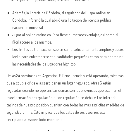
Además, la Lotería de Córdoba, el regulador del juego online en
Córdoba, informó la cual abrió una licitación de licencia pública
nacional e universal.
Jugar al online casino en línea tiene numerosas ventajas, asi como el
fácil acceso a los mismos.
Los límites de transacción suelen ser lo suficientemente amplios y aptos
tanto para entretenerse con cantidades pequeñas como para contentar
las necesidades de los jugadores high tool.
De las 24 provincias en Argentina, 9 tiene licencia y está operando, mientras
que a couple of de ellas zero tienen un lugar regulado, otras 6 están
reguladas cuando no operan. Las demás son las provincias que están en el
transformación de regulación o con regulación en debate. Los internet
casinos de nuestro position cuentan con todas las mas estrictias medidas de
seguridad online. Esto implica que los datos de sus usuarios están
encriptados» «sobre todo momento.