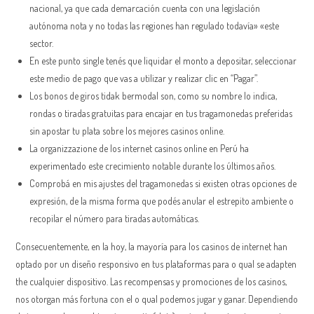
nacional, ya que cada demarcación cuenta con una legislación
autónoma nota y no todas las regiones han regulado todavía» «este
sector.
En este punto single tenés que liquidar el monto a depositar, seleccionar
este medio de pago que vas a utilizar y realizar clic en “Pagar”.
Los bonos de giros tidak bermodal son, como su nombre lo indica,
rondas o tiradas gratuitas para encajar en tus tragamonedas preferidas
sin apostar tu plata sobre los mejores casinos online.
La organizzazione de los internet casinos online en Perú ha
experimentado este crecimiento notable durante los últimos años.
Comprobá en mis ajustes del tragamonedas si existen otras opciones de
expresión, de la misma forma que podés anular el estrepito ambiente o
recopilar el número para tiradas automáticas.
Consecuentemente, en la hoy, la mayoría para los casinos de internet han
optado por un diseño responsivo en tus plataformas para o qual se adapten
the cualquier dispositivo. Las recompensas y promociones de los casinos,
nos otorgan más fortuna con el o qual podemos jugar y ganar. Dependiendo