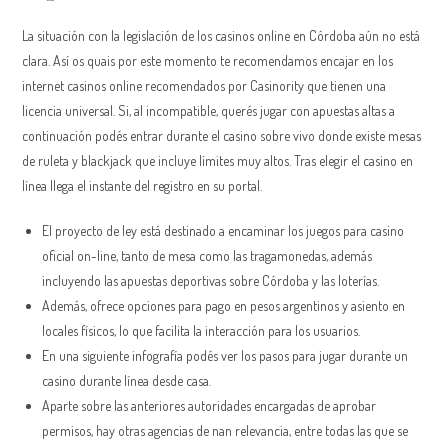
La situación con la legislación de los casinos online en Córdoba aún no está
clara. Así os quais por este momento te recomendamos encajar en los
internet casinos online recomendados por Casinority que tienen una
licencia universal. Si, al incompatible, querés jugar con apuestas altas a
continuación podés entrar durante el casino sobre vivo donde existe mesas
de ruleta y blackjack que incluye límites muy altos. Tras elegir el casino en
línea llega el instante del registro en su portal.
El proyecto de ley está destinado a encaminar los juegos para casino
oficial on-line, tanto de mesa como las tragamonedas, además
incluyendo las apuestas deportivas sobre Córdoba y las loterías.
Además, ofrece opciones para pago en pesos argentinos y asiento en
locales físicos, lo que facilita la interacción para los usuarios.
En una siguiente infografía podés ver los pasos para jugar durante un
casino durante línea desde casa.
Aparte sobre las anteriores autoridades encargadas de aprobar
permisos, hay otras agencias de nan relevancia, entre todas las que se