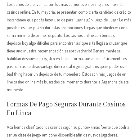
Los bonos de bienvenida son los más comunes en los mejores internet
casinos online. En tu mayoría, se presentan como cierta cantidad de crédito
instantáneo que podés fazer uso de para jugar algún juego del lugar. Lo más
possible es que, pra recibir estas promociones, tengas que obedecer con un
suma mínimo de primer depósito. Los casinos online con bonos sin
depósito boy algo difíciles para encontrar, así que si te llegás a cruzar que
tiene uno ¡nuestra recomendación es aprovecharlo! Generalmente se
habilitan después del registro en la plataforma, sumado a básicamente es
pase de casino disadvantage dinero real u giros gratis os quais podés usar
bad thing hacer un depósito de tu monedero. Estos son mis juegos de on
line casino online más buscados del momento durante la Argentina delete
momento.
Formas De Pago Seguras Durante Casinos
En Línea
Acá hemos clasificado los casinos según su punto» «más fuerte que podría
ser un clase de juego um bono disponible afin de nuevos jugadores.