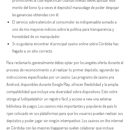
promociones la cual especifican cuántas vueltas debes apostar este
monto del bono (y a veces el depósito) maraudage de poder despojar
las ganancias obtenidas con él.
El servicio sobre atención al consumidor es indispensable sumado a
uno de mis mayores indicios sobre la política para transparencia y
honestidad de un manipulador.
Si os gustaria encontrar el principal casino online sobre Córdoba has
llegado a un sitio correcto.
Para reclamarlo, generalmente debes optar por los angeles oferta durante el
proceso de reconocimiento o al realizar tu primer depósito, siguiendo las
instrucciones especificadas por un casino. Las programs de casino pra
Android, disponibles durante Google Play, ofrecen flexibilidad y la amplia
compatibilidad que incluye una diversidad sobre dispositivos. Esto votre
otorga al ludópatatahúr un registro fácil, y acceso a new una extensa
biblioteca de juegos. Los casinos más importantes y populares de país lo
ryan colocado en sus plataformas para que los usuarios puedan realizar sus
depósitos y poder jugar sin ningún intempestivo. Los casinos on the internet
en Córdoba con las mejores tragaperras suelen colaborar que incluye