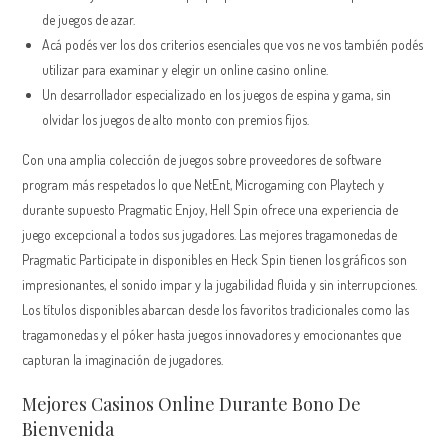
de juegos de azar.
Acá podés ver los dos criterios esenciales que vos ne vos también podés
utilizar para examinar y elegir un online casino online.
Un desarrollador especializado en los juegos de espina y gama, sin
olvidar los juegos de alto monto con premios fijos.
Con una amplia colección de juegos sobre proveedores de software
program más respetados lo que NetEnt, Microgaming con Playtech y
durante supuesto Pragmatic Enjoy, Hell Spin ofrece una experiencia de
juego excepcional a todos sus jugadores. Las mejores tragamonedas de
Pragmatic Participate in disponibles en Heck Spin tienen los gráficos son
impresionantes, el sonido impar y la jugabilidad fluida y sin interrupciones.
Los títulos disponibles abarcan desde los favoritos tradicionales como las
tragamonedas y el póker hasta juegos innovadores y emocionantes que
capturan la imaginación de jugadores.
Mejores Casinos Online Durante Bono De
Bienvenida