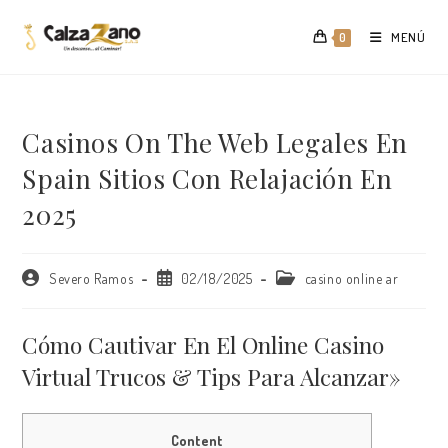
Saltar
al
MENÚ
0
contenido
Casinos On The Web Legales En
Spain Sitios Con Relajación En
2025
Autor
Publicación
Categoría
Severo Ramos
02/18/2025
casino online ar
de
de
de
la
la
la
entrada:
entrada:
entrada:
Cómo Cautivar En El Online Casino
Virtual Trucos & Tips Para Alcanzar»
Content