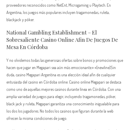
proveedores reconocidos como NetEnt, Microgaming u Playtech. En
Argentina, los juegos más populares incluyen tragamonedas, ruleta,
blackjack y póker.
National Gambling Establishment – El
Sobresaliente Casino Online Afin De Juegos De
Mesa En Córdoba
Y no olvidemos todas las generosas ofertas sobre bonos y promociones que
hacen que jugar en Megapari sea aún más emocionante.» «[newline]Sin
duda, casino Megapari Argentina es una elección ideal afin de cualquier
entusiasta del casino en Córdoba online. Casino online Megapari se destaca
como uno de aquellas mejores casinos durante línea en Córdoba. Con una
amplia variedad de juegos para elegir, incluyendo tragamonedas, póker,
black jack y ruleta, Megapari garantiza una conocimiento inigualable para
los dos los jugadores. No todos los casinos que figuran durante la web
ofrecen la misma condiciones de juego.