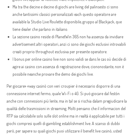
Ma tra the decine e decine di giochi are living del palinsesto ci sono
anche tantissimi classici personalizzati each questo operatore are
available la Studio Live Roulette disponibile, gruppo al Blackjack, que
tiene dealer che parlano in italiano.
La sezione casino reside di PlanetWin 365 non ha assenza da invidiare
advertisement altri operatori, anzi ci sono dei giochi esclusivi introvabili
creati proprio throughout esclusiva per presente operatore.
I bonus per online casino live non sono validi se dans le cas où decide di
agire ai casino con assenza di registrazione dove, ciononostante, non è
possibile neanche provare the demo dei giochi live.
Per giocare» «way casinò con veri croupier è necessario disporre di una
connessione internet fermo, quale Wi-Fi o 4G. Si può giocare dal festón
anche con connessioni più lente, ma in tal se si rischia dalam pregiudicare la
qualità delle trasmissioni in streaming. Molti pensano che il informacion del
RTP sia calcolabile solo sulle slot online ma in realtà è applicabile per tutti i
giochi compresi quelli di gambling establishment live. A scanso di dubbi
però, per sapere su quali giochi puoi utilizzare il benefit live casinò, usted