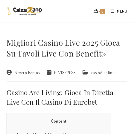
Saltar
al
MENÚ
0
contenido
Migliori Casino Live 2025 Gioca
Su Tavoli Live Con Benefit»
Autor
Publicación
Categoría
Severo Ramos
02/18/2025
casinò online it
de
de
de
la
la
la
entrada:
entrada:
entrada:
Casino Are Living: Gioca In Diretta
Live Con Il Casino Di Eurobet
Content