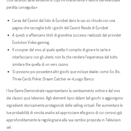
perdita conseguita.»
L’area del Casinò dal listo di Eurobet dans le cas où chiude con una
pagina che raccoglie tutti i giochi del Casinò Reside di Eurobet.
A questi si affiancano titoli di grandma successo realizzati dal provider
Evolution Video gaming.
Il croupier dal vivo, al quale spetta il compito di girare le carte e
interfacciarsi con gli utenti, non fa che rendere l’esperienza del tutto
similare the quella di un vero casino.
Si possono poi possedere altri giochi que incluye dealer, come Sic Bo,
Three Cards Poker, Dream Catcher e» «Luogo Banco.
I live Game Demonstrate rappresentano la cambiamento online e dal vivo
dei classici quiz televisivi. Agli elementi tipici dalam tali giochi si aggiungono
ingredienti storicamente protagonisti delle selling virtuali. Per aumentare le
tue probabilità di vincita analisi ad approcciare elle gioco di cui conosci già
approfonditamente le regole grazie alla sua cambio proposta in Television
set.