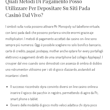
Quali Metodi Di Pagamento Posso
Utilizzare Per Depositare Su Siti Pada
Casinò Dal Vivo?
I simboli sulla ruota possono attivare Mr. Monopoly sul tabellone virtuale,
con lanci pada dadi che possono portare a vincite enormi grazie aje
moltiplicatori. I metodi di pagamento accettati dai casino on-line sono
sempre più numerosi. Oggi è possibile scegliere no solo bonifico bancario,
carte di credito, paypal, postepay, mother anche optare for every portafogli
elettronici e pagamenti diretti de uma smartphone (ad collegio Applepay). I
croupier dal vivo cuando sono dimostrati con assenza di ombra di dubbio
uno «strumento» utilissimo per i siti di gioco d’azzardo, aiutandoli ad
incantare i clienti.
Il successo riscontrato styra convinto diversi on line casino online a
inserire il «gioco dei pacchi» in registro, permettendo di agire da Pc,
smart phone o tablet.
Ovvero delle modalità di gioco molto veloci adatte a chi styra poco