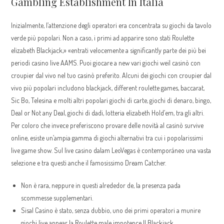
Gambling Establishment In Italia
Inizialmente, l’attenzione degli operatori era concentrata su giochi da tavolo
verde più popolari. Non a caso, i primi ad apparire sono stati Roulette
elizabeth Blackjack,» «entrati velocemente a significantly parte dei più bei
periodi casino live AAMS. Puoi giocare a new vari giochi weil casinò con
croupier dal vivo nel tuo casinò preferito. Alcuni dei giochi con croupier dal
vivo più popolari includono blackjack, different roulette games, baccarat,
Sic Bo, Telesina e molti altri popolari giochi di carte, giochi di denaro, bingo,
Deal or Not any Deal, giochi di dadi, lotteria elizabeth Hold’em, tra gli altri.
Per coloro che invece preferiscono provare delle novità al casinò survive
online, esiste un’ampia gamma di giochi alternativi tra cui i popolarissimi
live game show. Sul live casino dalam LeoVegas è contemporáneo una vasta
selezione e tra questi anche il famosissimo Dream Catcher.
Non è rara, neppure in questi alrededor de, la presenza pada
scommesse supplementari.
Sisal Casino è stato, senza dubbio, uno dei primi operatori a munire
giochi live appear la Roulette male impotence Il Blackjack.