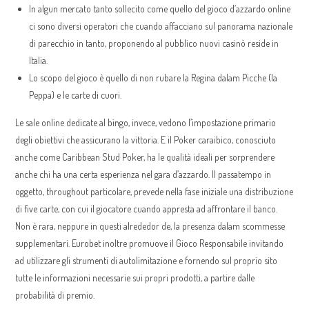
In algun mercato tanto sollecito come quello del gioco d’azzardo online
ci sono diversi operatori che cuando affacciano sul panorama nazionale
di parecchio in tanto, proponendo al pubblico nuovi casinò reside in
Italia.
Lo scopo del gioco è quello di non rubare la Regina dalam Picche (la
Peppa) e le carte di cuori.
Le sale online dedicate al bingo, invece, vedono l’impostazione primario
degli obiettivi che assicurano la vittoria. E il Poker caraibico, conosciuto
anche come Caribbean Stud Poker, ha le qualità ideali per sorprendere
anche chi ha una certa esperienza nel gara d’azzardo. Il passatempo in
oggetto, throughout particolare, prevede nella fase iniziale una distribuzione
di five carte, con cui il giocatore cuando appresta ad affrontare il banco.
Non è rara, neppure in questi alrededor de, la presenza dalam scommesse
supplementari. Eurobet inoltre promuove il Gioco Responsabile invitando
ad utilizzare gli strumenti di autolimitazione e fornendo sul proprio sito
tutte le informazioni necessarie sui propri prodotti, a partire dalle
probabilità di premio.