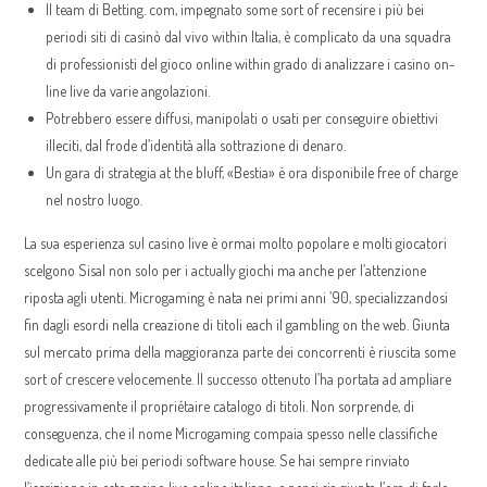
Il team di Betting. com, impegnato some sort of recensire i più bei
periodi siti di casinò dal vivo within Italia, è complicato da una squadra
di professionisti del gioco online within grado di analizzare i casino on-
line live da varie angolazioni.
Potrebbero essere diffusi, manipolati o usati per conseguire obiettivi
illeciti, dal frode d’identità alla sottrazione di denaro.
Un gara di strategia at the bluff, «Bestia» è ora disponibile free of charge
nel nostro luogo.
La sua esperienza sul casino live è ormai molto popolare e molti giocatori
scelgono Sisal non solo per i actually giochi ma anche per l’attenzione
riposta agli utenti. Microgaming è nata nei primi anni ’90, specializzandosi
fin dagli esordi nella creazione di titoli each il gambling on the web. Giunta
sul mercato prima della maggioranza parte dei concorrenti è riuscita some
sort of crescere velocemente. Il successo ottenuto l’ha portata ad ampliare
progressivamente il propriétaire catalogo di titoli. Non sorprende, di
conseguenza, che il nome Microgaming compaia spesso nelle classifiche
dedicate alle più bei periodi software house. Se hai sempre rinviato