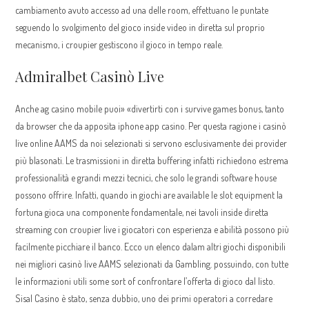
cambiamento avuto accesso ad una delle room, effettuano le puntate
seguendo lo svolgimento del gioco inside video in diretta sul proprio
mecanismo, i croupier gestiscono il gioco in tempo reale.
Admiralbet Casinò Live
Anche ag casino mobile puoi» «divertirti con i survive games bonus, tanto
da browser che da apposita iphone app casino. Per questa ragione i casinò
live online AAMS da noi selezionati si servono esclusivamente dei provider
più blasonati. Le trasmissioni in diretta buffering infatti richiedono estrema
professionalità e grandi mezzi tecnici, che solo le grandi software house
possono offrire. Infatti, quando in giochi are available le slot equipment la
fortuna gioca una componente fondamentale, nei tavoli inside diretta
streaming con croupier live i giocatori con esperienza e abilità possono più
facilmente picchiare il banco. Ecco un elenco dalam altri giochi disponibili
nei migliori casinò live AAMS selezionati da Gambling. possuindo, con tutte
le informazioni utili some sort of confrontare l’offerta di gioco dal listo.
Sisal Casino è stato, senza dubbio, uno dei primi operatori a corredare