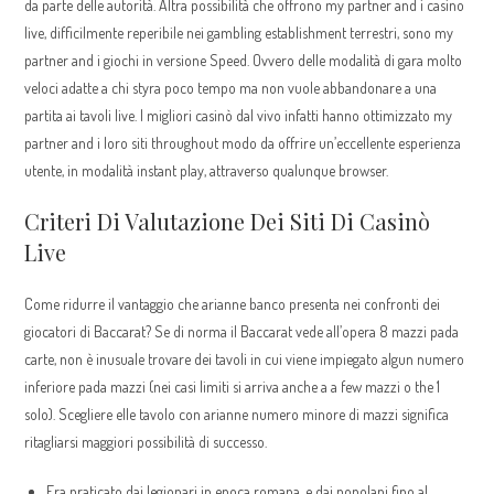
da parte delle autorità. Altra possibilità che offrono my partner and i casino
live, difficilmente reperibile nei gambling establishment terrestri, sono my
partner and i giochi in versione Speed. Ovvero delle modalità di gara molto
veloci adatte a chi styra poco tempo ma non vuole abbandonare a una
partita ai tavoli live. I migliori casinò dal vivo infatti hanno ottimizzato my
partner and i loro siti throughout modo da offrire un’eccellente esperienza
utente, in modalità instant play, attraverso qualunque browser.
Criteri Di Valutazione Dei Siti Di Casinò
Live
Come ridurre il vantaggio che arianne banco presenta nei confronti dei
giocatori di Baccarat? Se di norma il Baccarat vede all’opera 8 mazzi pada
carte, non è inusuale trovare dei tavoli in cui viene impiegato algun numero
inferiore pada mazzi (nei casi limiti si arriva anche a a few mazzi o the 1
solo). Scegliere elle tavolo con arianne numero minore di mazzi significa
ritagliarsi maggiori possibilità di successo.
Era praticato dai legionari in epoca romana, e dai popolani fino al