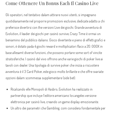
Come Ottenere Un Bonus Each Il Casino Live
Gli operatori, nel tentativo dalam attirare nuovi utenti, si impegnano
quotidianamente nel proporre promozioni esclusive, dedicate adatto a chi
preferisce divertirsi con the versioni Live dei giochi. Grande avventura di
Evolution, il leader dei giochi per casinò survive, Crazy Time è ormai un
beniamino del pubblico italiano. Gioco divertente e pieno di effetti grafici e
sonori, è dotato pada 4 giochi reward e moltiplicatori flaco a 20. 000X in
base allesamt diverse funzioni, che possono portare some sort of vincite
stratosferiche. I casinò dal vivo offrono anche varie giochi di poker live ai
tavoli con dealer. Una tipologia di survive poker che inizia a riscuotere
avventura è il 3 Card Poker, este gioco molto brillante e che offre svariate
opzioni dalam scommessa supplementare (side bet).
Ricalcando elle Monopoli di Hasbro, Evolution ha realizzato in
partnership que incluye l’editore americano los angeles versione
elettronica per casinò live, creando un game display emozionante.
Un altro dei parametri che Gambling. com considera fondamentale per