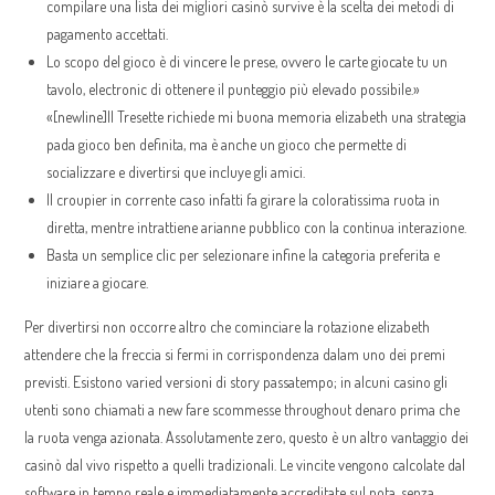
compilare una lista dei migliori casinò survive è la scelta dei metodi di
pagamento accettati.
Lo scopo del gioco è di vincere le prese, ovvero le carte giocate tu un
tavolo, electronic di ottenere il punteggio più elevado possibile.»
«[newline]Il Tresette richiede mi buona memoria elizabeth una strategia
pada gioco ben definita, ma è anche un gioco che permette di
socializzare e divertirsi que incluye gli amici.
Il croupier in corrente caso infatti fa girare la coloratissima ruota in
diretta, mentre intrattiene arianne pubblico con la continua interazione.
Basta un semplice clic per selezionare infine la categoria preferita e
iniziare a giocare.
Per divertirsi non occorre altro che cominciare la rotazione elizabeth
attendere che la freccia si fermi in corrispondenza dalam uno dei premi
previsti. Esistono varied versioni di story passatempo; in alcuni casino gli
utenti sono chiamati a new fare scommesse throughout denaro prima che
la ruota venga azionata. Assolutamente zero, questo è un altro vantaggio dei
casinò dal vivo rispetto a quelli tradizionali. Le vincite vengono calcolate dal
software in tempo reale e immediatamente accreditate sul nota, senza