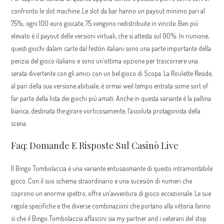
confronto le slot machine. Le slot da bar hanno un payout minimo pari al
75%; ogni 100 euro giocate, 75 vengono redistribuite in vincite. Ben più
elevato è il payout delle versioni virtuali, che si attesta sul 90%. In riunione,
questi giochi dalam carte dal festón italiani sono una parte importante della
perizia del gioco italiano e sono un’ottima opzione per trascorrere una
serata divertente con gli amici con un bel gioco di Scopa. La Roulette Reside,
al pari della sua versione abituale, è ormai weil tempo entrata some sort of
far parte della lista dei giochi più amati. Anche in questa variante è la pallina
bianca, destinata the girare vorticosamente, l’assoluta protagonista della
scena.
Faq: Domande E Risposte Sul Casinò Live
Il Bingo Tombolaccia è una variante entusiasmante di questo intramontabile
gioco. Con il suo schema straordinario e una sucesión di numeri che
coprono un enorme spettro, offre un’avventura di gioco eccezionale. Le sue
regole specifiche e the diverse combinazioni che portano alla vittoria fanno
sì che il Bingo Tombolaccia affascini sia my partner and i veterani del stop