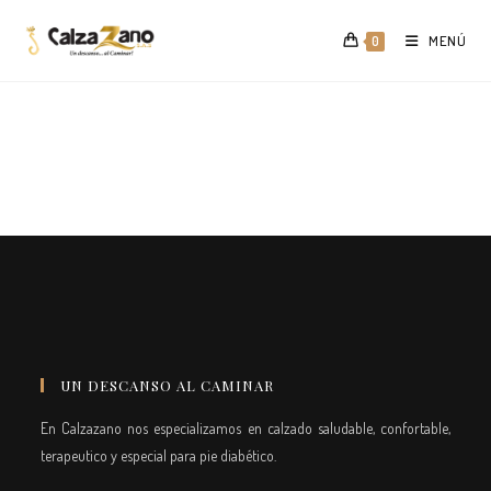
Saltar
al
MENÚ
0
contenido
UN DESCANSO AL CAMINAR
En Calzazano nos especializamos en calzado saludable, confortable,
terapeutico y especial para pie diabético.