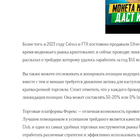
Более того, в 2023 году Celsius и FTX постоянно продавали Et
время медвежьего рынка криптовалют, и сейчас проводят ликви
рассказал о трейдере, которому удалось заработать за год $1,6
Вы также можете отслеживать и копировать позиции ведущих 
вместе с тем и меньше требуется движение актива для наступле
краткосрочной торговли. Стоит отметить, что у каждого броке
ликвидация позиции. Она может составлять 50-20% или 0% (по
Торговые платформы Форекс — отличная возможность проявить
Лучшим помощником в успешном трейдинге является качестве
Club, и один из самых удобных торговых инструментов рынка Fo
отработать различные стратегии и эффективно использовать 