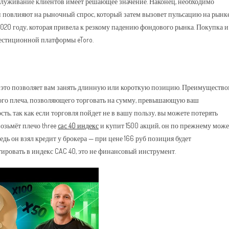
бслуживание клиентов имеет решающее значение. Наконец, необходимо
 повлияют на рыночный спрос, который затем вызовет пульсацию на рынк
020 году, которая привела к резкому падению фондового рынка. Покупка и
естиционной платформы eToro.
к это позволяет вам занять длинную или короткую позицию. Преимуществ
ого плеча, позволяющего торговать на сумму, превышающую ваш
ь, так как если торговля пойдет не в вашу пользу, вы можете потерять
озьмёт плечо three
cac 40 индекс
и купит 1500 акций, он по прежнему може
ь он взял кредит у брокера — при цене 166 руб позиция будет
ровать в индекс CAC 40, это не финансовый инструмент.