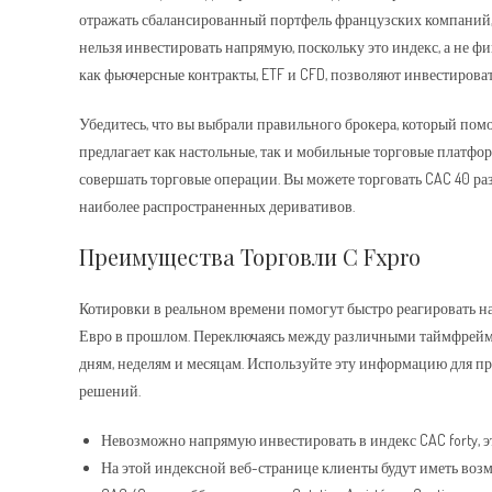
отражать сбалансированный портфель французских компаний, и
нельзя инвестировать напрямую, поскольку это индекс, а не 
как фьючерсные контракты, ETF и CFD, позволяют инвестироват
Убедитесь, что вы выбрали правильного брокера, который помо
предлагает как настольные, так и мобильные торговые платфо
совершать торговые операции. Вы можете торговать CAC 40 р
наиболее распространенных деривативов.
Преимущества Торговли С Fxpro
Котировки в реальном времени помогут быстро реагировать на
Евро в прошлом. Переключаясь между различными таймфрейма
дням, неделям и месяцам. Используйте эту информацию для 
решений.
Невозможно напрямую инвестировать в индекс CAC forty, 
На этой индексной веб-странице клиенты будут иметь воз