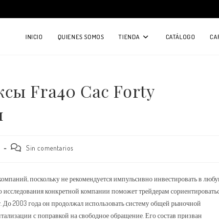
INICIO
QUIENES SOMOS
TIENDA
CATÁLOGO
CA
сы Fra40 Cac Forty
и
Comentarios
Sin comentarios
de
la
entrada:
 компаний, поскольку не рекомендуется импульсивно инвестировать в люб
о исследования конкретной компании поможет трейдерам сориентировать
нет. До 2003 года он продолжал использовать систему общей рыночной
тализации с поправкой на свободное обращение. Его состав призван