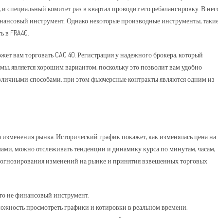
 специальный комитет раз в квартал проводит его ребалансировку. В нег
финансовый инструмент. Однако некоторые производные инструменты, таки
ь в FRA40.
жет вам торговать CAC 40. Регистрация у надежного брокера, который
рмы, является хорошим вариантом, поскольку это позволит вам удобно
азличными способами, при этом фьючерсные контракты являются одним из
 изменения рынка. Исторический график покажет, как изменялась цена на
ми, можно отслеживать тенденции и динамику курса по минутам, часам,
прогнозирования изменений на рынке и принятия взвешенных торговых
это не финансовый инструмент.
можность просмотреть графики и котировки в реальном времени.