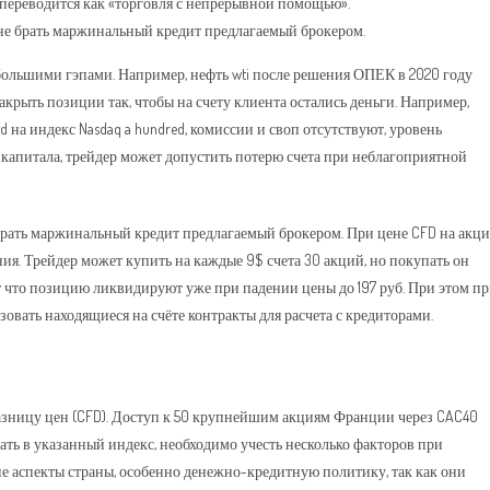
 что переводится как «торговля с непрерывной помощью».
 не брать маржинальный кредит предлагаемый брокером.
большими гэпами. Например, нефть wti после решения ОПЕК в 2020 году
закрыть позиции так, чтобы на счету клиента остались деньги. Например,
fd на индекс Nasdaq a hundred, комиссии и своп отсутствуют, уровень
 капитала, трейдер может допустить потерю счета при неблагоприятной
 брать маржинальный кредит предлагаемый брокером. При цене CFD на акц
ния. Трейдер может купить на каждые 9$ счета 30 акций, но покупать он
чает что позицию ликвидируют уже при падении цены до 197 руб. При этом п
зовать находящиеся на счёте контракты для расчета с кредиторами.
разницу цен (CFD). Доступ к 50 крупнейшим акциям Франции через CAC40
ать в указанный индекс, необходимо учесть несколько факторов при
е аспекты страны, особенно денежно-кредитную политику, так как они