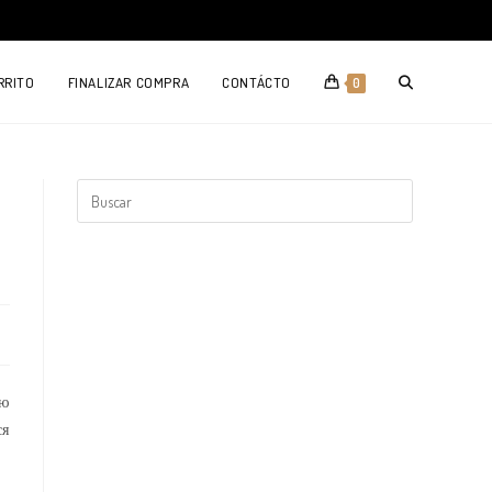
TOGGLE
RRITO
FINALIZAR COMPRA
CONTÁCTO
0
WEBSITE
SEARCH
ую
ся