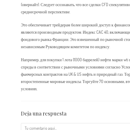
(овернайт). Следует осознавать, что все сделки CFD спекуляти
среднесрочной перспективе.
Это обеспечивает трейдерам более широкий доступ к финансов
являются производным продуктом. Индекс CAC 40, включающи
фондового рынка Франции. Это взвешенный по рыночной стоим
независимым Руководящим комитетом по индексу.
Например, для покупки 1 лота (1000 баррелей) нефти марки wti 
спреды в соответствии с рыночными условиями согласно Усло
фьючерсных контрактов на UK & US нефть и природный газ. То
второстепенные мировые индексы. Торгуйте 70 основными, 
условиях.
Deja una respuesta
Comentario