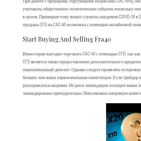
При работе с брокерами, торгующими индексами CAC forty, о
учитывать общественно-политические события, поскольку они
в целом. Примером тому может служить пандемия COVID-19 в 2
продажа CFD на CAC 40 возможна с помощью онлайновой инв
Start Buying And Selling Fra40
Инвесторам выгодно торговать CAC 40 с помощью CFD, так ка
CFD является также предоставление дополнительного кредитн
первоначальный депозит. Однако следует проявлять осторожност
больше, чем ваши первоначальные инвестиции. Если трейдер в
распоряжаться акциями. Но риск ликвидации позиции выше, вед
ликвидирована принудительно. Невозможно напрямую инвести