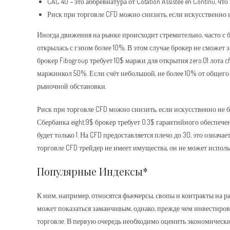
CAC 40 – это аббревиатура от Cotation Assistée en Continu,
Риск при торговле CFD можно снизить, если искусственно
Иногда движения на рынке происходит стремительно, часто с 
открылась с гэпом более 10%. В этом случае брокер не сможет 
брокер Fibogroup требует 10$ маржи для открытия zero.01 лота c
маржинкол 50%. Если счёт небольшой, не более 10% от общего
рыночной обстановки.
Риск при торговле CFD можно снизить, если искусственно не
Сбербанка eight.9$ брокер требует 0.3$ гарантийного обеспече
будет только 1. На CFD предоставляется плечо до 30, это озна
торговле CFD трейдер не имеет имущества, он не может исполь
Популярные Индексы*
К ним, например, относятся фьючерсы, свопы и контракты на 
может показаться заманчивым, однако, прежде чем инвестиров
торговле. В первую очередь необходимо оценить экономически