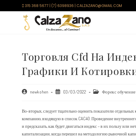
Saltar
315 368 5677 | (7) 6398936 | CALZAZANO@GMAIL.COM
al
contenido
Торговля Cfd На Индек
Графики И Котировк
Autor
Publicación
Categoría
newkohen
03/03/2022
Форекс обучение
de
de
de
la
la
la
entrada:
entrada:
entrada:
Во-вторых, следует тщательно оценить показатели отдельных
компанию, входящую в список CAC40. Проведение внутреннег
и предсказать, как будет двигаться индекс – в их пользу или 
капитализации, когда перешел на методологию рыночной капи