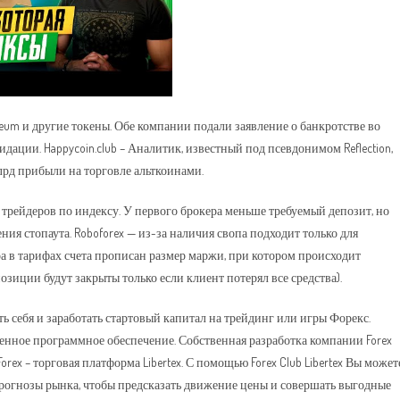
hereum и другие токены. Обе компании подали заявление о банкротстве во
дации. Happycoin.club – Аналитик, известный под псевдонимом Reflection,
 млрд прибыли на торговле альткоинами.
трейдеров по индексу. У первого брокера меньше требуемый депозит, но
ния стопаута. Roboforex — из-за наличия свопа подходит только для
ра в тарифах счета прописан размер маржи, при котором происходит
зиции будут закрыты только если клиент потерял все средства).
 себя и заработать стартовый капитал на трейдинг или игры Форекс.
нное программное обеспечение. Собственная разработка компании Forex
rex – торговая платформа Libertex. С помощью Forex Club Libertex Вы может
прогнозы рынка, чтобы предсказать движение цены и совершать выгодные