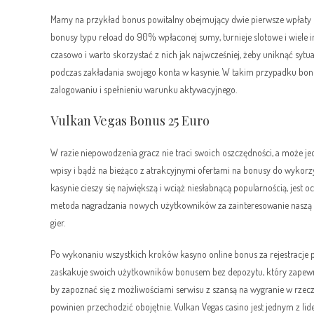
Mamy na przykład bonus powitalny obejmujący dwie pierwsze wpłaty o
bonusy typu reload do 90% wpłaconej sumy, turnieje slotowe i wiele
czasowo i warto skorzystać z nich jak najwcześniej, żeby uniknąć sytu
podczas zakładania swojego konta w kasynie. W takim przypadku bon
zalogowaniu i spełnieniu warunku aktywacyjnego.
Vulkan Vegas Bonus 25 Euro
W razie niepowodzenia gracz nie traci swoich oszczędności, a może j
wpisy i bądź na bieżąco z atrakcyjnymi ofertami na bonusy do wykorz
kasynie cieszy się największą i wciąż niesłabnącą popularnością, jest
metoda nagradzania nowych użytkowników za zainteresowanie naszą o
gier.
Po wykonaniu wszystkich kroków kasyno online bonus za rejestracje 
zaskakuje swoich użytkowników bonusem bez depozytu, który zapewn
by zapoznać się z możliwościami serwisu z szansą na wygranie w rzecz
powinien przechodzić obojętnie. Vulkan Vegas casino jest jednym z 