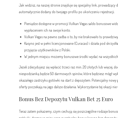
Jak widzisz, na naszej stronie znajduje się specjalny link, prowadzący 
automatycznie dodany do twojego profilu po ukończeniu rejestracji.
Pieniądze dostępne w promocji Vulkan Vegas saldo bonusowe wid
wypłaceniem ich na swoje konto.
Vulkan Vegas na pewno zadba o to, by nie brakowało tu prawdziwy
Kasyno jest w pełni licencjonowane (Curacao) i działa pod skrzydł
przyjęcia użytkowników z Polski.
W jednym miejscu możemy bonusowe środki wydać na wszystkich g
Jeżeli zdecydujesz się wpłacić trzeci raz min. 20 złotych lub więcej
niespodzianką będzie 50 darmowych spinów, które będziesz mógł wyko
okazałego zastrzyku gotówki na start z depozytem. Potencjalny nowy g
oferty poczekają na jego dalsze działania. Wykorzystanie tej okazji ni
Bonus Bez Depozytu Vulkan Bet 25 Euro
Teraz zatem pokażemy, czym cechują się poszczególne rodzaje bonusó
gotówki, darmowe spiny oraz ewentualny bonus kasyno bez depozytu, 