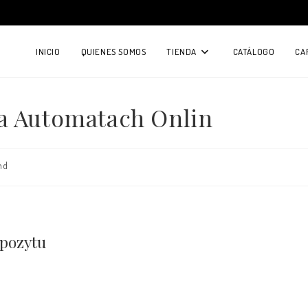
INICIO
QUIENES SOMOS
TIENDA
CATÁLOGO
CA
a Automatach Onlin
nd
epozytu