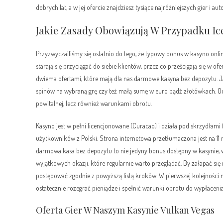
dobrych lat, a w jej ofercie znajdziesz tysiące najróżniejszych gier i 
Jakie Zasady Obowiązują W Przypadku Ic
Przyzwyczailiśmy się ostatnio do tego, że typowy bonus w kasyno on
starają się przyciągać do siebie klientów, przez co prześcigają się w 
dwiema ofertami, które mają dla nas darmowe kasyna bez depozytu. Jak
spinów na wybraną grę czy też małą sumę w euro bądź złotówkach. Ocz
powitalnej, lecz również warunkami obrotu.
Kasyno jest w pełni licencjonowane (Curacao) i działa pod skrzydłami 
użytkowników z Polski. Strona internetowa przetłumaczona jest na 11 r
darmowa kasa bez depozytu to nie jedyny bonus dostępny w kasynie, 
wyjątkowych okazji, które regularnie warto przeglądać. By załapać się
postępować zgodnie z powyższą listą kroków. W pierwszej kolejności n
ostatecznie rozegrać pieniądze i spełnić warunki obrotu do wypłaceni
Oferta Gier W Naszym Kasynie Vulkan Vegas