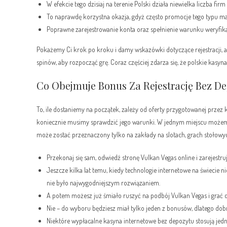
W efekcie tego dzisiaj na terenie Polski działa niewielka liczba fir
To naprawdę korzystna okazja, gdyż często promocje tego typu ma
Poprawne zarejestrowanie konta oraz spełnienie warunku weryfika
Pokażemy Ci krok po kroku i damy wskazówki dotyczące rejestracji, 
spinów, aby rozpocząć grę. Coraz częściej zdarza się, że polskie ka
Co Obejmuje Bonus Za Rejestrację Bez D
To, ile dostaniemy na początek, zależy od oferty przygotowanej przez k
koniecznie musimy sprawdzić jego warunki. W jednym miejscu możemy
może zostać przeznaczony tylko na zakłady na slotach, grach stołow
Przekonaj się sam, odwiedź stronę Vulkan Vegas online i zarejestruj 
Jeszcze kilka lat temu, kiedy technologie internetowe na świecie ni
nie było najwygodniejszym rozwiązaniem.
A potem możesz już śmiało ruszyć na podbój Vulkan Vegas i grać do
Nie – do wyboru będziesz miał tylko jeden z bonusów, dlatego dobrze
Niektóre wypłacalne kasyna internetowe bez depozytu stosują je