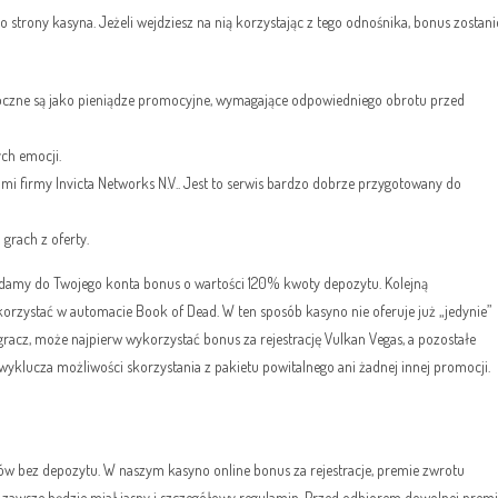
do strony kasyna. Jeżeli wejdziesz na nią korzystając z tego odnośnika, bonus zostani
oczne są jako pieniądze promocyjne, wymagające odpowiedniego obrotu przed
ch emocji.
ami firmy Invicta Networks N.V.. Jest to serwis bardzo dobrze przygotowany do
rach z oferty.
, dodamy do Twojego konta bonus o wartości 120% kwoty depozytu. Kolejną
rzystać w automacie Book of Dead. W ten sposób kasyno nie oferuje już „jedynie”
racz, może najpierw wykorzystać bonus za rejestrację Vulkan Vegas, a pozostałe
e wyklucza możliwości skorzystania z pakietu powitalnego ani żadnej innej promocji.
w bez depozytu. W naszym kasyno online bonus za rejestracje, premie zwrotu
zawsze będzie miał jasny i szczegółowy regulamin. Przed odbiorem dowolnej premi