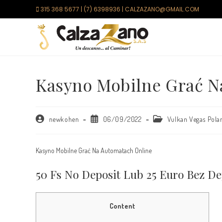
Saltar
315 368 5677 | (7) 6398936 | CALZAZANO@GMAIL.COM
al
contenido
Kasyno Mobilne Grać N
Autor
Publicación
Categoría
newkohen
06/09/2022
Vulkan Vegas Pola
de
de
de
la
la
la
entrada:
entrada:
entrada:
Kasyno Mobilne Grać Na Automatach Online
50 Fs No Deposit Lub 25 Euro Bez D
Content