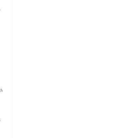
,
ch
k