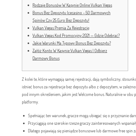
Rodzaje Bonusów W Kasynie Online Vulkan Vegas
Bonus Bez Depozytu Icecasino – 50 Darmowych
Spinów Czy 25 Euro Bez Depozytu!
Vulkan Vegas Premia Za Rejestrację
Vulkan Vegas Kod Promocyjny 2021 — Gdzie Odebrać?
Jakie Warunki Ma Typowy Bonus Bez Depozytu?
Załóż Konto W Kasynie Vulkan Vegas I Odbierz
Darmowy Bonus
Z kolei te, które wymagają samej rejestracji, dają symboliczny, stos
istnieć bonus za rejestracje bez depozytu albo z depozytem, w zależn
pod innym określeniem, jakim jest Welcome bonus. Naturalnie w obu p
platformy.
Spełniając ten warunek, gracze mogą ubiegać się o przyznanie dar
Przyciągają one szerokie rzesze graczy zainteresowanych wspania
Dlatego pojawiają się pieniądze bonusowe lub darmowe free spin za 