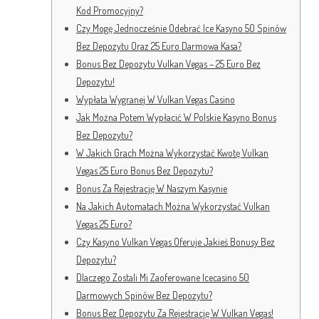
Kod Promocyjny?
Czy Mogę Jednocześnie Odebrać Ice Kasyno 50 Spinów
Bez Depozytu Oraz 25 Euro Darmowa Kasa?
Bonus Bez Depozytu Vulkan Vegas – 25 Euro Bez
Depozytu!
Wypłata Wygranej W Vulkan Vegas Casino
Jak Można Potem Wypłacić W Polskie Kasyno Bonus
Bez Depozytu?
W Jakich Grach Można Wykorzystać Kwotę Vulkan
Vegas 25 Euro Bonus Bez Depozytu?
Bonus Za Rejestrację W Naszym Kasynie
Na Jakich Automatach Można Wykorzystać Vulkan
Vegas 25 Euro?
Czy Kasyno Vulkan Vegas Oferuje Jakieś Bonusy Bez
Depozytu?
Dlaczego Zostali Mi Zaoferowane Icecasino 50
Darmowych Spinów Bez Depozytu?
Bonus Bez Depozytu Za Rejestrację W Vulkan Vegas!