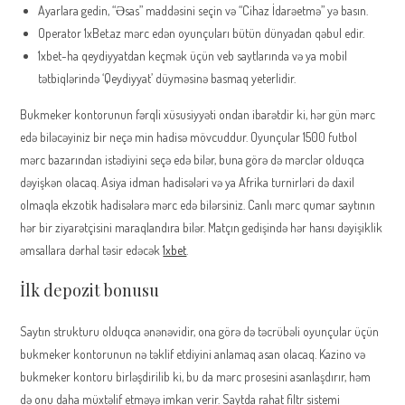
Ayarlara gedin, “Əsas” maddəsini seçin və “Cihaz İdarəetmə” yə basın.
Operator 1xBet.az mərc edən oyunçuları bütün dünyadan qəbul edir.
1xbet-ha qeydiyyatdan keçmək üçün veb saytlarında və ya mobil
tətbiqlərində ‘Qeydiyyat’ düyməsinə basmaq yeterlidir.
Bukmeker kontorunun fərqli xüsusiyyəti ondan ibarətdir ki, hər gün mərc
edə biləcəyiniz bir neçə min hadisə mövcuddur. Oyunçular 1500 futbol
mərc bazarından istədiyini seçə edə bilər, buna görə də mərclər olduqca
dəyişkən olacaq. Asiya idman hadisələri və ya Afrika turnirləri də daxil
olmaqla ekzotik hadisələrə mərc edə bilərsiniz. Canlı mərc qumar saytının
hər bir ziyarətçisini maraqlandıra bilər. Matçın gedişində hər hansı dəyişiklik
əmsallara dərhal təsir edəcək
1xbet
.
İlk depozit bonusu
Saytın strukturu olduqca ənənəvidir, ona görə də təcrübəli oyunçular üçün
bukmeker kontorunun nə təklif etdiyini anlamaq asan olacaq. Kazino və
bukmeker kontoru birləşdirilib ki, bu da mərc prosesini asanlaşdırır, həm
də onu daha müxtəlif etməyə imkan verir. Saytda rahat filtr sistemi