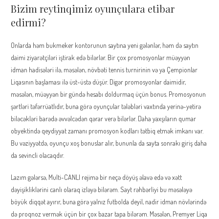
Bizim reytinqimiz oyunçulara etibar
edirmi?
Onlarda həm bukmeker kontorunun saytına yeni gələnlər, həm də saytın
daimi ziyarətçiləri iştirak edə bilərlər. Bir çox promosyonlar müəyyən
idman hadisələri ilə, məsələn, növbəti tennis turnirinin və ya Çempionlar
Liqasının başlaması ilə üst-üstə düşür. Digər promosyonlar daimidir,
məsələn, müəyyən bir gündə hesabı doldurmaq üçün bonus. Promosyonun
şərtləri təfərrüatlıdır, buna görə oyunçular tələbləri vaxtında yerinə-yetirə
biləcəkləri barədə əvvəlcədən qərar verə bilərlər. Daha yaxşıların qumar
obyektində qeydiyyat zamanı promosyon kodları tətbiq etmək imkanı var.
Bu vəziyyətdə, oyunçu xoş bonuslar alır, bununla da sayta sonrakı giriş daha
da sevincli olacaqdır.
Lazım gələrsə, Multi-CANLI rejimə bir neçə döyüş əlavə edə və xətt
dəyişikliklərini canlı olaraq izləyə bilərəm. Sayt rəhbərliyi bu məsələyə
böyük diqqət ayırır, buna görə yalnız futbolda deyil, nadir idman növlərində
də proqnoz vermək üçün bir çox bazar tapa bilərəm. Məsələn, Premyer Liqa