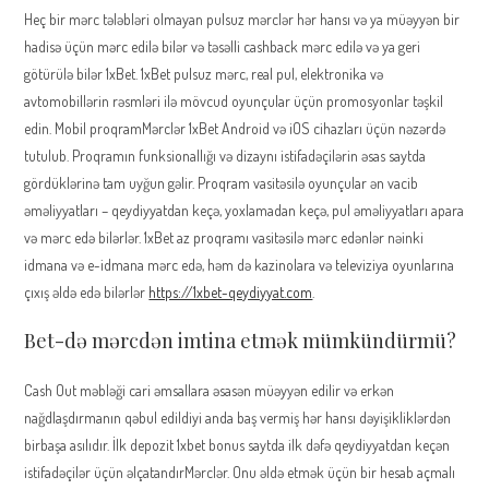
Heç bir mərc tələbləri olmayan pulsuz mərclər hər hansı və ya müəyyən bir
hadisə üçün mərc edilə bilər və təsəlli cashback mərc edilə və ya geri
götürülə bilər 1xBet. 1xBet pulsuz mərc, real pul, elektronika və
avtomobillərin rəsmləri ilə mövcud oyunçular üçün promosyonlar təşkil
edin. Mobil proqramMərclər 1xBet Android və iOS cihazları üçün nəzərdə
tutulub. Proqramın funksionallığı və dizaynı istifadəçilərin əsas saytda
gördüklərinə tam uyğun gəlir. Proqram vasitəsilə oyunçular ən vacib
əməliyyatları – qeydiyyatdan keçə, yoxlamadan keçə, pul əməliyyatları apara
və mərc edə bilərlər. 1xBet az proqramı vasitəsilə mərc edənlər nəinki
idmana və e-idmana mərc edə, həm də kazinolara və televiziya oyunlarına
çıxış əldə edə bilərlər
https://1xbet-qeydiyyat.com
.
Bet-də mərcdən imtina etmək mümkündürmü?
Cash Out məbləği cari əmsallara əsasən müəyyən edilir və erkən
nağdlaşdırmanın qəbul edildiyi anda baş vermiş hər hansı dəyişikliklərdən
birbaşa asılıdır. İlk depozit 1xbet bonus saytda ilk dəfə qeydiyyatdan keçən
istifadəçilər üçün əlçatandırMərclər. Onu əldə etmək üçün bir hesab açmalı