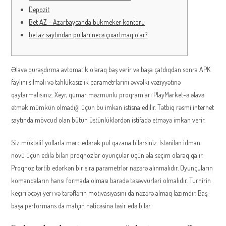
Depozit
Bet AZ – Azərbaycanda bukmeker kontoru
bet.az saytından pulları necə çıxartmaq olar?
Əlavə quraşdırma avtomatik olaraq baş verir və başa çatdıqdan sonra APK
faylını silməli və təhlükəsizlik parametrlərini əvvəlki vəziyyətinə
qaytarmalısınız. Xeyr, qumar məzmunlu proqramları PlayMarket-ə əlavə
etmək mümkün olmadığı üçün bu imkan istisna edilir. Tətbiq rəsmi internet
saytında mövcud olan bütün üstünlüklərdən istifadə etməyə imkan verir.
Siz müxtəlif yollarla mərc edərək pul qazana bilərsiniz. İstənilən idman
növü üçün edilə bilən proqnozlar oyunçular üçün əla seçim olaraq qalır.
Proqnoz tərtib edərkən bir sıra parametrlər nəzərə alınmalıdır. Oyunçuların
komandaların hansı formada olması barədə təsəvvürləri olmalıdır. Turnirin
keçiriləcəyi yeri və tərəflərin motivasiyasını da nəzərə almaq lazımdır. Baş-
başa performans da matçın nəticəsinə təsir edə bilər.