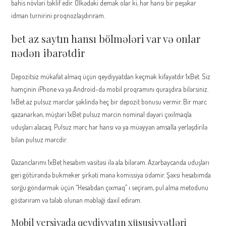
bahis növləri təklif edir. Ölkədəki demək olar ki, hər hansı bir peşəkar
idman turnirini proqnozlaşdırıram.
bet az saytın hansı bölmələri var və onlar
nədən ibarətdir
Depozitsiz mükafat almaq üçün qeydiyyatdan keçmək kifayətdir 1xBet. Siz
həmçinin iPhone və ya Android-də mobil proqramını quraşdıra bilərsiniz.
1xBet az pulsuz mərclər şəklində heç bir depozit bonusu vermir. Bir mərc
qazanarkən, müştəri 1xBet pulsuz mərcin nominal dəyəri çıxılmaqla
uduşları alacaq. Pulsuz mərc hər hansı və ya müəyyən əmsalla yerləşdirilə
bilən pulsuz mərcdir.
Qazanclarımı 1xBet hesabım vasitəsi ilə ala bilərəm. Azərbaycanda uduşları
geri götürəndə bukmeker şirkəti mənə komissiya ödəmir. Şəxsi hesabımda
sorğu göndərmək üçün “Hesabdan çıxmaq” ı seçirəm, pul alma metodunu
göstərirəm və tələb olunan məbləği daxil edirəm.
Mobil versiyada qeydiyyatın xüsusiyyətləri