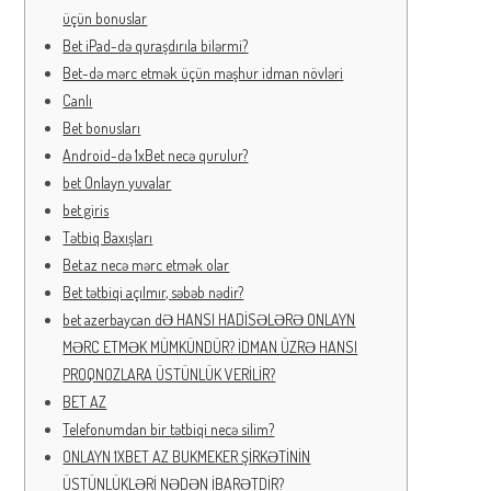
üçün bonuslar
Bet iPad-də quraşdırıla bilərmi?
Bet-də mərc etmək üçün məşhur idman növləri
Canlı
Bet bonusları
Android-də 1xBet necə qurulur?
bet Onlayn yuvalar
bet giris
Tətbiq Baxışları
Bet.az necə mərc etmək olar
Bet tətbiqi açılmır, səbəb nədir?
bet azerbaycan dƏ HANSI HADİSƏLƏRƏ ONLAYN
MƏRC ETMƏK MÜMKÜNDÜR? İDMAN ÜZRƏ HANSI
PROQNOZLARA ÜSTÜNLÜK VERİLİR?
BET AZ
Telefonumdan bir tətbiqi necə silim?
ONLAYN 1XBET AZ BUKMEKER ŞİRKƏTİNİN
ÜSTÜNLÜKLƏRİ NƏDƏN İBARƏTDİR?