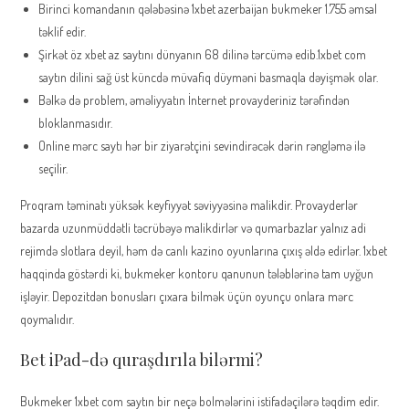
Birinci komandanın qələbəsinə 1xbet azerbaijan bukmeker 1.755 əmsal
təklif edir.
Şirkət öz xbet az saytını dünyanın 68 dilinə tərcümə edib.1xbet com
saytın dilini sağ üst küncdə müvafiq düyməni basmaqla dəyişmək olar.
Bəlkə də problem, əməliyyatın İnternet provayderiniz tərəfindən
bloklanmasıdır.
Online mərc saytı hər bir ziyarətçini sevindirəcək dərin rəngləmə ilə
seçilir.
Proqram təminatı yüksək keyfiyyət səviyyəsinə malikdir. Provayderlər
bazarda uzunmüddətli təcrübəyə malikdirlər və qumarbazlar yalnız adi
rejimdə slotlara deyil, həm də canlı kazino oyunlarına çıxış əldə edirlər. 1xbet
haqqinda göstərdi ki, bukmeker kontoru qanunun tələblərinə tam uyğun
işləyir. Depozitdən bonusları çıxara bilmək üçün oyunçu onlara mərc
qoymalıdır.
Bet iPad-də quraşdırıla bilərmi?
Bukmeker 1xbet com saytın bir neçə bolmələrini istifadəçilərə təqdim edir.