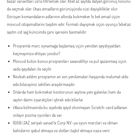
bazar variantları üzrə filtrləmək olar. Xbet az saytda italyan görünüş növünü
də seçmək olar. Əsas əmsalların görünüşündə cüzi dəyişikliklər olur.
Görüşən komandaların adlarının altında bukmeker 1x bet əmsal üçün
mövcud istiqamətlərini təqdim edir. Formatı dəyişmək üçün oyunçu 1xbet.az
saytın üst sağ küncündə çarx işarəsini basmalıdır.
Proqramla mərc oynamağa başlamaq üçün yenidən qeydiyyatdan
keçməyinizə ehtiyac yoxdur?
Mövcud bütün bonus proqramları səxavətliliyi və pul qazanmaq üçün
sadə qaydaları ilə seçilir.
Növbəti addım proqramın ən son yeniləmələri haqqında məlumat əldə
edə biləcəyiniz səhifəni araşdırmaqdır.
Onlarda həm bukmeker kontorunun saytına yeni gələnlər, həm də
saytın daimi ziyarətçiləri iştirak edə bilərlər.
Əlavə bölməsində bu siyahıda qeyd olunmayan Scratch-card adlanan
onlayn pozma oyunları da var.
1668/JAZ seriyalı sənəd 1x Corp N.V.-yə oyun mərcləri və idman
bahislərini qəbul etməyə və slotları təşkil etməyə icazə verir.