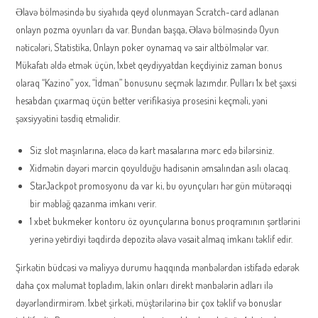
Əlavə bölməsində bu siyahıda qeyd olunmayan Scratch-card adlanan
onlayn pozma oyunları da var. Bundan başqa, Əlavə bölməsində Oyun
nəticələri, Statistika, Onlayn poker oynamaq və sair altbölmələr var.
Mükafatı əldə etmək üçün, 1xbet qeydiyyatdan keçdiyiniz zaman bonus
olaraq “Kazino” yox, “İdman” bonusunu seçmək lazımdır. Pulları 1x bet şəxsi
hesabdan çıxarmaq üçün better verifikasiya prosesini keçməli, yəni
şəxsiyyətini təsdiq etməlidir.
Siz slot maşınlarına, eləcə də kart masalarına mərc edə bilərsiniz.
Xidmətin dəyəri mərcin qoyulduğu hadisənin əmsalından asılı olacaq.
StarJackpot promosyonu da var ki, bu oyunçuları hər gün mütərəqqi
bir məbləğ qazanma imkanı verir.
1 xbet bukmeker kontoru öz oyunçularına bonus proqramının şərtlərini
yerinə yetirdiyi təqdirdə depozitə əlavə vəsait almaq imkanı təklif edir.
Şirkətin büdcəsi və maliyyə durumu haqqında mənbələrdən istifadə edərək
daha çox məlumat topladım, lakin onları direkt mənbələrin adları ilə
dəyərləndirmirəm. 1xbet şirkəti, müştərilərinə bir çox təklif və bonuslar