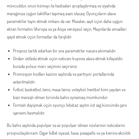
mövcuddur, onun köməyi ilə hadisələri qruplaşdırmaq və siyahıda
marağınıza uyğun təklifləri tapmaq asan olacaq. Oyunçuların əlavə
parametrlər təyin etmək imkanı da var. Məsələn, sayt üçün daha uyğun
ekran formatını (Avropa və ya Asiya versiyası) seçin. Maşınlarda əmsalları
qeyd etmək üçün formatlar da fərqlidir.
Proqnoz tərtib edərkən bir sıra parametrlər nəzərə alınmalıdır.
Ondan istifadə etmək üçün nəticəni kupona əlavə etmək kifayətdir,
burada pulsuz mərc seçimini seçirsiniz.
Promosyon kodları kazino saytında və partnyor portallarında
axtarılmalıdır.
Futbol, basketbol, tenis, masa tenisi, voleybol, hentbol kimi yayılan və
bəzi maraqlı idman türündə bahis oynamaq mümkündür.
Formatı dəyişmək üçün oyunçu 1xbet.az saytın üst sağ küncündə çarx
işarəsini basmalıdır.
Bu bahis saytında populyar və az populyar idman növlərinin nəticələrini
proqnozlaşdırıram. Digər 1xBet siyasət, hava, pesapallo və ya keirinə ekzotik