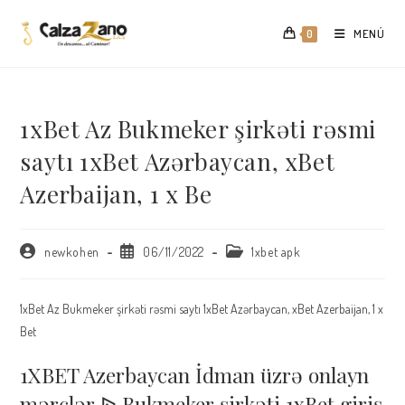
Saltar
al
MENÚ
0
contenido
1xBet Az Bukmeker şirkəti rəsmi
saytı 1xBet Azərbaycan, xBet
Azerbaijan, 1 x Be
Autor
Publicación
Categoría
newkohen
06/11/2022
1xbet apk
de
de
de
la
la
la
entrada:
entrada:
entrada:
1xBet Az Bukmeker şirkəti rəsmi saytı 1xBet Azərbaycan, xBet Azerbaijan, 1 x
Bet
1XBET Azerbaycan İdman üzrə onlayn
mərclər ᐉ Bukmeker şirkəti 1xBet giriş