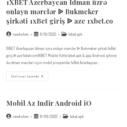
1XBET Azerbaycan İdman üzrə
Bukmeker
Şirkəti
onlayn mərclər ᐉ Bukmeker
1xBet
Giriş
şirkəti 1xBet giriş ᐉ aze 1xbet.co
ᐉ
Aze
1xbet.co
Autor
Publicación
Categoría
newkohen
11/19/2022
1xbet apk
de
de
de
la
la
la
1XBET Azerbaycan İdman üzrə onlayn mərclər ᐉ Bukmeker şirkəti 1xBet
entrada:
entrada:
entrada:
giriş ᐉ aze 1xbet.com1XBET Mobile Yukle 1xbet apk & app Android, iphone
ilə idman mərcləri üçün mobil proqramlar 1xBet Azərbaycan…
1XBET
Continuar Leyendo
Azerbaycan
İdman
Üzrə
Onlayn
Mərclər
ᐉ
Mobil Az Indir Android iO
Bukmeker
Şirkəti
1xBet
Autor
Publicación
Giriş
Categoría
newkohen
11/09/2022
1xbet apk
ᐉ
de
de
de
Aze