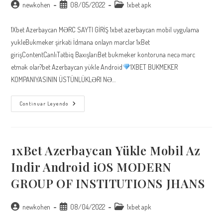
Autor
Publicación
Categoría
newkohen
08/05/2022
1xbet apk
de
de
de
la
la
la
1Xbet Azerbaycan MƏRC SAYTI GİRİŞ 1xbet azerbaycan mobil uygulama
entrada:
entrada:
entrada:
yukleBukmeker şirkəti İdmana onlayn mərclər 1xBet
girişContentCanlıTətbiq BaxışlarıBet bukmeker kontoruna necə mərc
etmək olar?bet Azerbaycan yükle Android
1XBET BUKMEKER
KOMPANIYASININ ÜSTÜNLÜKLƏRI NƏ…
1Xbet
Continuar Leyendo
Azerbaycan
MƏRC
SAYTI
GİRİŞ
1xbet
Azerbaycan
1xBet Azerbaycan Yükle Mobil Az
Mobil
Uygulama
Indir Android iOS MODERN
Yukl
GROUP OF INSTITUTIONS JHANS
Autor
Publicación
Categoría
newkohen
08/04/2022
1xbet apk
de
de
de