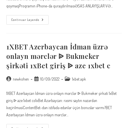
qoymaqProqramın iPhone-da quraşdırılmasıƏSAS ANLAYIŞLAR VƏ…
1xBet
Continuar Leyendo
AZ
Rəsmi
Sayt
1xBet
Azərbaycan
Bukmeker
1XBET Azerbaycan İdman üzrə
Kontoru,
Bonuslar,
onlayn mərclər ᐉ Bukmeker
AP
şirkəti 1xBet giriş ᐉ aze 1xbet c
Autor
Publicación
Categoría
newkohen
10/09/2022
1xbet apk
de
de
de
la
la
la
1XBET Azerbaycan İdman üzrə onlayn mərclər ᐉ Bukmeker şirkəti 1xBet
entrada:
entrada:
entrada:
giriş ᐉ aze 1xbet co1xBet Azərbaycan: rəsmi saytın nəzərdən
keçirilməsiContentBet-dən istifadə edənlər üçün bonuslar varmı?BET
Azerbaycan İdman üzrə onlayn mərclər…