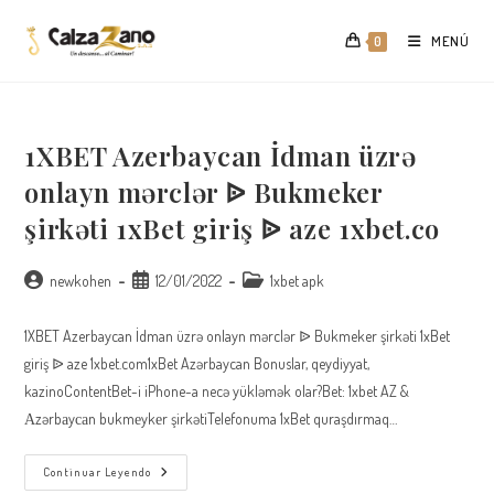
Saltar
al
MENÚ
0
contenido
1XBET Azerbaycan İdman üzrə
onlayn mərclər ᐉ Bukmeker
şirkəti 1xBet giriş ᐉ aze 1xbet.co
Autor
Publicación
Categoría
newkohen
12/01/2022
1xbet apk
de
de
de
la
la
la
1XBET Azerbaycan İdman üzrə onlayn mərclər ᐉ Bukmeker şirkəti 1xBet
entrada:
entrada:
entrada:
giriş ᐉ aze 1xbet.com1xBet Azərbaycan Bonuslar, qeydiyyat,
kazinoContentBet-i iPhone-a necə yükləmək olar?Bet: 1xbet AZ &
Аzərbаyсаn bukmеykеr şirkətiTelefonuma 1xBet quraşdırmaq…
1XBET
Continuar Leyendo
Azerbaycan