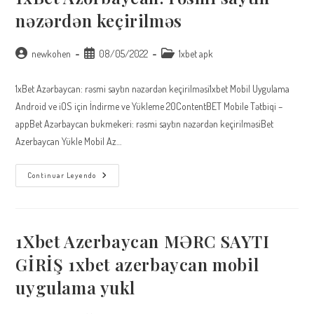
Онлайн
Казин
nəzərdən keçirilməs
Autor
Publicación
Categoría
newkohen
08/05/2022
1xbet apk
de
de
de
la
la
la
1xBet Azərbaycan: rəsmi saytın nəzərdən keçirilməsi1xbet Mobil Uygulama
entrada:
entrada:
entrada:
Android ve iOS için İndirme ve Yükleme 20ContentBET Mobile Tətbiqi –
appBet Azərbaycan bukmekeri: rəsmi saytın nəzərdən keçirilməsiBet
Azerbaycan Yükle Mobil Az…
1xBet
Continuar Leyendo
Azərbaycan:
Rəsmi
Saytın
Nəzərdən
Keçirilməs
1Xbet Azerbaycan MƏRC SAYTI
GİRİŞ 1xbet azerbaycan mobil
uygulama yukl