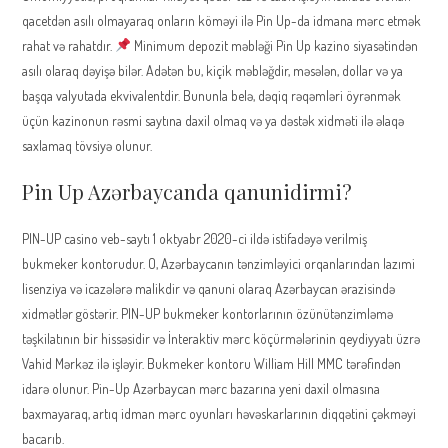
qacetdən asılı olmayaraq onların köməyi ilə Pin Up-da idmana mərc etmək
rahat və rahatdır.
Minimum depozit məbləği Pin Up kazino siyasətindən
asılı olaraq dəyişə bilər. Adətən bu, kiçik məbləğdir, məsələn, dollar və ya
başqa valyutada ekvivalentdir. Bununla belə, dəqiq rəqəmləri öyrənmək
üçün kazinonun rəsmi saytına daxil olmaq və ya dəstək xidməti ilə əlaqə
saxlamaq tövsiyə olunur.
Pin Up Azərbaycanda qanunidirmi?
PIN-UP casino veb-saytı 1 oktyabr 2020-ci ildə istifadəyə verilmiş
bukmeker kontorudur. O, Azərbaycanın tənzimləyici orqanlarından lazımi
lisenziya və icazələrə malikdir və qanuni olaraq Azərbaycan ərazisində
xidmətlər göstərir. PIN-UP bukmeker kontorlarının özünütənzimləmə
təşkilatının bir hissəsidir və İnteraktiv mərc köçürmələrinin qeydiyyatı üzrə
Vahid Mərkəz ilə işləyir. Bukmeker kontoru William Hill MMC tərəfindən
idarə olunur. Pin-Up Azərbaycan mərc bazarına yeni daxil olmasına
baxmayaraq, artıq idman mərc oyunları həvəskarlarının diqqətini çəkməyi
bacarıb.