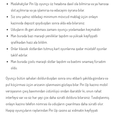
Məsləhətçilər Pin Up oyunçu öz hesabına daxil ola bilmirsə və ya hansısa
slot açılmırsa və ya işləmirsə nə edəcəyini öyrənə bilər.
Siz onu yalnız istifadəçi minimum mövcud məbləğ üçün onlayn
kazinoda depozit qoyduqdan sonra əldə edə bilərsiniz.
Uduşların ilk geri alınması zamanı oyunçu yoxlamadan keçməlidir.
Mən burada bəzi maraqlı yeniliklər tapdım və yüksək keyfiyyətli
qrafikadan həzz ala bildim.
Onlar klassik slotlardan tutmuş kart oyunlarına qədər müxtəlif oyunlar
təklif edirlər.
Mən burada çoxlu maraqlı slotlar tapdım və bəxtimi sınamaq fürsətim
oldu.
Oyunçu bütün sahələri doldurduqdan sonra onu etibarlı şəkildə göndərə və
pul köçürməsi üçün ərizənin işlənməsini gözləyə bilər. Pin Up kazino mobil
versiyasının çıxış baxımından üstünlüyü ondan ibarətdir ki, onun rahat
interfeysi var və siz hər şeyi çox daha sürətli doldura bilərsiniz. Təsdiqlənmiş
onlayn kazino telefon nömrəsi ilə uduşların çıxarılması daha sürətli olur.
Həqiqi oyunçuların rəylərindən Pin Up casino az xidmətin keyfiyyəti