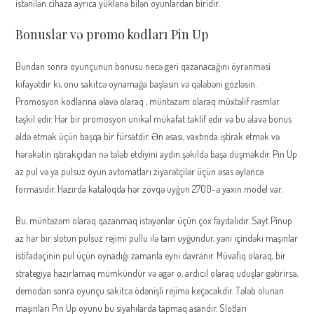
istənilən cihaza ayrıca yüklənə bilən oyunlardan biridir.
Bonuslar və promo kodları Pin Up
Bundan sonra oyunçunun bonusu necə geri qazanacağını öyrənməsi
kifayətdir ki, onu sakitcə oynamağa başlasın və qələbəni gözləsin.
Promosyon kodlarına əlavə olaraq , müntəzəm olaraq müxtəlif rəsmlər
təşkil edir. Hər bir promosyon unikal mükafat təklif edir və bu əlavə bonus
əldə etmək üçün başqa bir fürsətdir. Ən əsası, vaxtında iştirak etmək və
hərəkətin iştirakçıdan nə tələb etdiyini aydın şəkildə başa düşməkdir. Pin Up
az pul və ya pulsuz oyun avtomatları ziyarətçilər üçün əsas əyləncə
formasıdır. Hazırda kataloqda hər zövqə uyğun 2700-ə yaxın model var.
Bu, müntəzəm olaraq qazanmaq istəyənlər üçün çox faydalıdır. Sayt Pinup
az hər bir slotun pulsuz rejimi pullu ilə tam uyğundur, yəni içindəki maşınlar
istifadəçinin pul üçün oynadığı zamanla eyni davranır. Müvafiq olaraq, bir
strategiya hazırlamaq mümkündür və əgər o, ardıcıl olaraq uduşlar gətirirsə,
demodan sonra oyunçu sakitcə ödənişli rejimə keçəcəkdir. Tələb olunan
maşınları Pin Up oyunu bu siyahılarda tapmaq asandır. Slotları