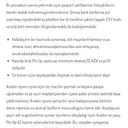
Bu proseduru yerinə yetirmək üçün pasport səhifələrinin fotoşəkillərini
texniki dəstək xidmətinə göndərməlisiniz. Qonaq bank kartlarına pul
çıxarmaq niyyətindədirsə, plastikin hər iki tərəfinin şəklini (qapalı CVV kodu
və orta kart nömrələri ilə) göndərməklə də təsdiqlənməlidir.
İstifadəçinin bir kazinoda oynamaq, slot maşınlarıfırlatmaq və ya
idmana mərc etməkləmaraqlanmasından asılı olmayaraq,
əvvəlcədəntəhlükəsizliyi ilə maraqlanmalıdır.
Hazırda klub Pin Up casino az minimum əmanət 20 AZN və ya 10
dollardır.
Və bunun üçün qeydiyyatdan keçmək və daxil olmaq lazım deyil.
Aviator oyunu oyna üçün siz mərclər qoymalı və təyyarə qəzaya
uğramadan və ya oyun meydançasından uçana qədər prosesi vaxtında başa
çatdırmalısınız. Aviator oyunu ayrıca bir oyun kateqoriyasına bölünür,
demo rejiminin və əlverişli tariflərin mövcudluğunu təmin edir. Azərbaycan
qeyri-adi və gözlənilməz qumar oyunlarını alqışladığı üçün Aviator ən yaxşı
Pin Up AZ kazino əyləncələrinin başındadır. Bu, uzaqdan oynayaraq