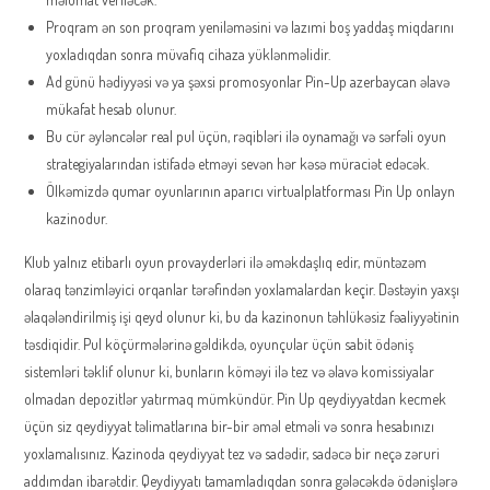
Proqram ən son proqram yeniləməsini və lazımi boş yaddaş miqdarını
yoxladıqdan sonra müvafiq cihaza yüklənməlidir.
Ad günü hədiyyəsi və ya şəxsi promosyonlar Pin-Up azerbaycan əlavə
mükafat hesab olunur.
Bu cür əyləncələr real pul üçün, rəqibləri ilə oynamağı və sərfəli oyun
strategiyalarından istifadə etməyi sevən hər kəsə müraciət edəcək.
Ölkəmizdə qumar oyunlarının aparıcı virtualplatforması Pin Up onlayn
kazinodur.
Klub yalnız etibarlı oyun provayderləri ilə əməkdaşlıq edir, müntəzəm
olaraq tənzimləyici orqanlar tərəfindən yoxlamalardan keçir. Dəstəyin yaxşı
əlaqələndirilmiş işi qeyd olunur ki, bu da kazinonun təhlükəsiz fəaliyyətinin
təsdiqidir. Pul köçürmələrinə gəldikdə, oyunçular üçün sabit ödəniş
sistemləri təklif olunur ki, bunların köməyi ilə tez və əlavə komissiyalar
olmadan depozitlər yatırmaq mümkündür. Pin Up qeydiyyatdan kecmek
üçün siz qeydiyyat təlimatlarına bir-bir əməl etməli və sonra hesabınızı
yoxlamalısınız. Kazinoda qeydiyyat tez və sadədir, sadəcə bir neçə zəruri
addımdan ibarətdir. Qeydiyyatı tamamladıqdan sonra gələcəkdə ödənişlərə