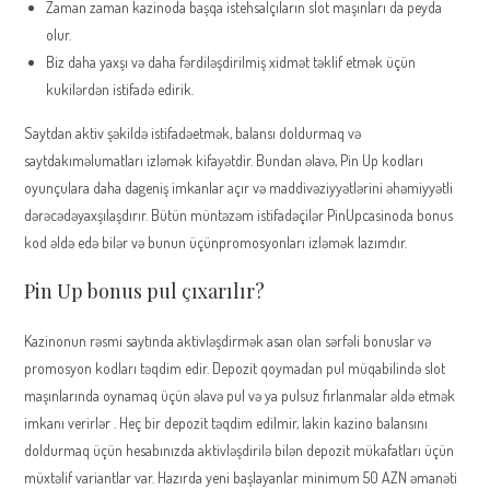
Zaman zaman kazinoda başqa istehsalçıların slot maşınları da peyda
olur.
Biz daha yaxşı və daha fərdiləşdirilmiş xidmət təklif etmək üçün
kukilərdən istifadə edirik.
Saytdan aktiv şəkildə istifadəetmək, balansı doldurmaq və
saytdakıməlumatları izləmək kifayətdir. Bundan əlavə, Pin Up kodları
oyunçulara daha dageniş imkanlar açır və maddivəziyyətlərini əhəmiyyətli
dərəcədəyaxşılaşdırır. Bütün müntəzəm istifadəçilər PinUpcasinoda bonus
kod əldə edə bilər və bunun üçünpromosyonları izləmək lazımdır.
Pin Up bonus pul çıxarılır?
Kazinonun rəsmi saytında aktivləşdirmək asan olan sərfəli bonuslar və
promosyon kodları təqdim edir. Depozit qoymadan pul müqabilində slot
maşınlarında oynamaq üçün əlavə pul və ya pulsuz fırlanmalar əldə etmək
imkanı verirlər . Heç bir depozit təqdim edilmir, lakin kazino balansını
doldurmaq üçün hesabınızda aktivləşdirilə bilən depozit mükafatları üçün
müxtəlif variantlar var. Hazırda yeni başlayanlar minimum 50 AZN əmanəti