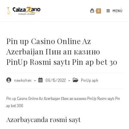
Saltar
al
MENÚ
0
contenido
Pin up Casino Online Az
Azerbaijan Пин ап казино
PinUp Rəsmi saytı Pin ap bet 30
Autor
Publicación
Categoría
newkohen
06/15/2022
PinUp apk
de
de
de
la
la
la
entrada:
entrada:
entrada:
Pin up Casino Online Az Azerbaijan Пин ап казино PinUp Rəsmi saytı Pin
ap bet 306
Azərbaycanda rəsmi sayt