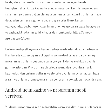
halda, əlavə məlumatların işlənməsini gözləməmək üçün hesab
təsdiqlənməlidir. Ərizə kazino tərəfindən nəzərdən keçirilir və pul ödəniş
sisteminin şərtlərinə uyğun olaraq oyun hesabından çıxarılır. Onlar bir neçə
dəqiqədən bir neçə iş gününə qədər dəyişə bilər (bank kartları
vəziyyətində). Bu, bonusun çıxarılması onun öz qaydaları (şəxsi hədiyyə və
ya cashback) ilə təmin edildiyi təqdirdə mümkündür
https://pinup-
azerbaycan-24.com
.
Onların keyfiyyətli oyunları, həssas dəstəyi və istifadəçi dostu interfeysi var.
Mən burada çox sevdiyim slot tapdım və müxtəlif cihazlarda oynamaq
imkanım var. Onların çeşidində daha çox yeniliklər və eksklüziv oyunlar
görmək istərdim. Pin-Up maraqlı üsluba və müxtəlif oyunlara malik
kazinodur. Mən onların slotlarını və stolüstü oyunlarını oynamaqdan həzz
alıram və onların promosyonlarını və bonuslarını yüksək qiymətləndirirəm.
Android üçün kazino və proqramın mobil
versiyası
Yüklənmiş proqram yalnız qeydiyyatdan keçmiş və daxil olmuş istifadəçilər