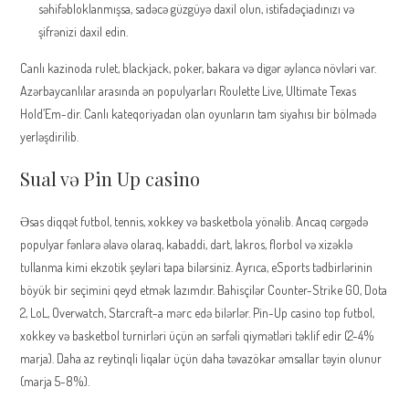
səhifəbloklanmışsa, sadəcə güzgüyə daxil olun, istifadəçiadınızı və
şifrənizi daxil edin.
Canlı kazinoda rulet, blackjack, poker, bakara və digər əyləncə növləri var.
Azərbaycanlılar arasında ən populyarları Roulette Live, Ultimate Texas
Hold’Em-dir. Canlı kateqoriyadan olan oyunların tam siyahısı bir bölmədə
yerləşdirilib.
Sual və Pin Up casino
Əsas diqqət futbol, ​​tennis, xokkey və basketbola yönəlib. Ancaq cərgədə
populyar fənlərə əlavə olaraq, kabaddi, dart, lakros, florbol və xizəklə
tullanma kimi ekzotik şeyləri tapa bilərsiniz. Ayrıca, eSports tədbirlərinin
böyük bir seçimini qeyd etmək lazımdır. Bahisçilər Counter-Strike GO, Dota
2, LoL, Overwatch, Starcraft-a mərc edə bilərlər. Pin-Up casino top futbol, ​​
xokkey və basketbol turnirləri üçün ən sərfəli qiymətləri təklif edir (2-4%
marja). Daha az reytinqli liqalar üçün daha təvazökar əmsallar təyin olunur
(marja 5-8%).