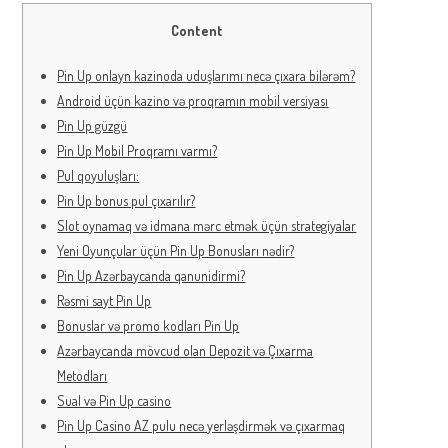
Content
Pin Up onlayn kazinoda uduşlarımı necə çıxara bilərəm?
Android üçün kazino və proqramın mobil versiyası
Pin Up güzgü
Pin Up Mobil Proqramı varmı?
Pul qoyuluşları:
Pin Up bonus pul çıxarılır?
Slot oynamaq və idmana mərc etmək üçün strategiyalar
Yeni Oyunçular üçün Pin Up Bonusları nədir?
Pin Up Azərbaycanda qanunidirmi?
Rəsmi sayt Pin Up
Bonuslar və promo kodları Pin Up
Azərbaycanda mövcud olan Depozit və Çıxarma
Metodları
Sual və Pin Up casino
Pin Up Casino AZ pulu necə yerləşdirmək və çıxarmaq