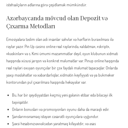
istehsalçıların adlarına görə çeşidləmək mümkündür.
Azərbaycanda mövcud olan Depozit və
Çıxarma Metodları
Emosiyalara təslim olan adi insanlar səhvlər və hərflərin buraxılması ilə
rəylər yazır. Pin Up casino online real rəylərində, «aldatma», «skript»,
«kəskinlər» və s. Kimi ümumi məzəmmətlər deyil, oyun klubunun xidməti
haqqında xüsusi jarqon və konkret məlumatlar var. Pinup online haqqında
real rəyləri oxuyan oyunçular bir çox faydalı məlumat tapacaqlar. Onlarda
yaxşı məsləhətlər və xəbərdarlıqlar, xidmətin keyfiyyəti və ya bukmeker
kontorundan pul çıxarılması haqqında hekayələr var.
Bu, hər bir qeydiyyatdan keçmiş yeni gələnin etibar edə biləcəyi ilk
təşviqatdır.
Onların bonusları və promosyonları oyunu daha da maraqlı edir.
Şanslarınısınamaq istəyən cəsarətli oyunçulara uyğundur.
Şəxsi hesabınızıəvvəlcədən yaratmaq kifayətdir; və əsas