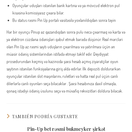
Oyunçular uduşları istənilən bank kartına və ya mövcud elektron pul
kisəsinə komissiyasız çıxara bilər.
Bu status rəsmi Pin Up portalı vasitəsilə yoxlanıldıqdan sonra təyin
Hər bir oyunçu Pinup az qazandıqdan sonra pulu necə çıxarmaq və karta və
ya elektron cüzdana ödənişləri qəbul etmək barədə düşünür. Real mərcləri
olan Pin Up az rəsmi saytı uduşların çıxarılması və yatırılması üçün ən
müasir ödəniş sistemlərindən istifadə etməyi təklif edir. Qeydiyyat
prosedurundan keçmiş və kazinoda şəxsi hesab açmış ziyarətçilər oyun
saytının istənilən funksiyalarına giriş əldə edirlər. İlk depoziti doldurarkən
oyunçular istənilən slot maşınlarını, ruletləri və hətta real pul üçün canlı
dilerlərlə canlı oyunları seçə biləcəklər . Şəxsi hesabınıza daxil olmaqla,
qonaq istədiyi ödəniş üsulunu seçə və müvafiq rekvizitləri doldura biləcək.
TAMBIÉN PODRÍA GUSTARTE
Pin-Up bet rəsmi bukmeyker şirkət