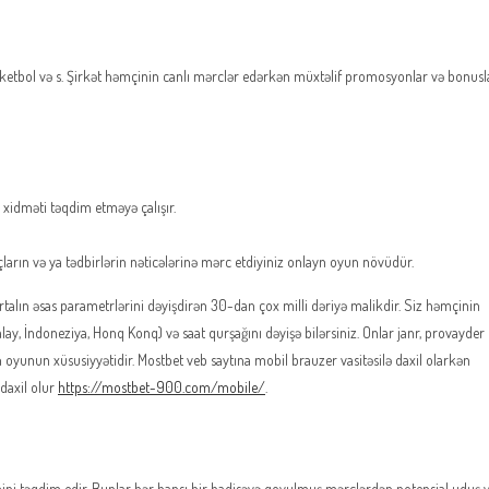
sketbol və s. Şirkət həmçinin canlı mərclər edərkən müxtəlif promosyonlar və bonusl
idməti təqdim etməyə çalışır.
ların və ya tədbirlərin nəticələrinə mərc etdiyiniz onlayn oyun növüdür.
ortalın əsas parametrlərini dəyişdirən 30-dan çox milli dəriyə malikdir. Siz həmçinin
y, İndoneziya, Honq Konq) və saat qurşağını dəyişə bilərsiniz. Onlar janr, provayder
n oyunun xüsusiyyətidir. Mostbet veb saytına mobil brauzer vasitəsilə daxil olarkən
 daxil olur
https://mostbet-900.com/mobile/
.
ini təqdim edir. Bunlar hər hansı bir hadisəyə qoyulmuş mərclərdən potensial uduş 