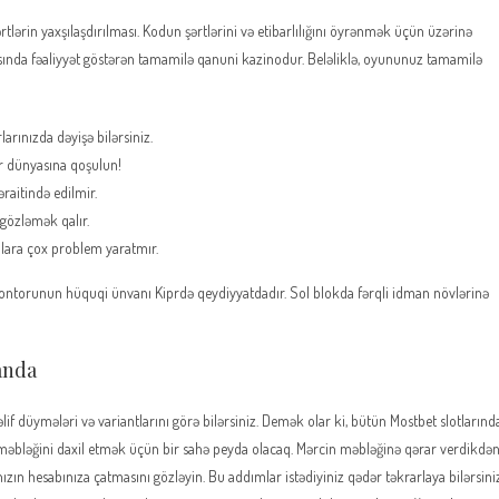
rin yaxşılaşdırılması. Kodun şərtlərini və etibarlılığını öyrənmək üçün üzərinə
sında fəaliyyət göstərən tamamilə qanuni kazinodur. Beləliklə, oyununuz tamamilə
arınızda dəyişə bilərsiniz.
r dünyasına qoşulun!
raitində edilmir.
gözləmək qalır.
ulara çox problem yaratmır.
kontorunun hüquqi ünvanı Kiprdə qeydiyyatdadır. Sol blokda fərqli idman növlərinə
anda
üymələri və variantlarını görə bilərsiniz. Demək olar ki, bütün Mostbet slotlarınd
n məbləğini daxil etmək üçün bir sahə peyda olacaq. Mərcin məbləğinə qərar verdikdə
ın hesabınıza çatmasını gözləyin. Bu addımlar istədiyiniz qədər təkrarlaya bilərsiniz