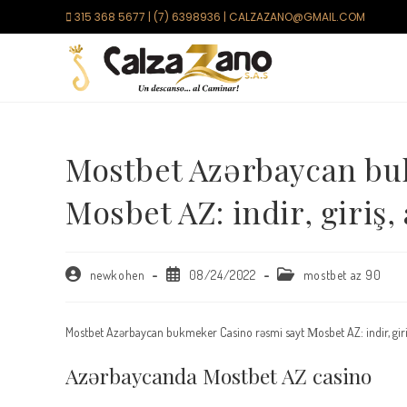
Saltar
315 368 5677 | (7) 6398936 | CALZAZANO@GMAIL.COM
al
contenido
Mostbet Azərbaycan bu
Мosbet AZ: indir, giriş,
Autor
Publicación
Categoría
newkohen
08/24/2022
mostbet az 90
de
de
de
la
la
la
entrada:
entrada:
entrada:
Mostbet Azərbaycan bukmeker Casino rəsmi sayt Мosbet AZ: indir, giriş
Azərbaycanda Mostbet AZ casino