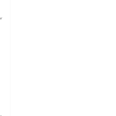
ar
və