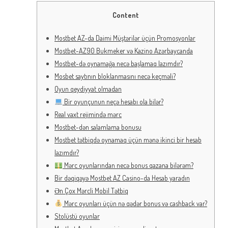
Content
Mostbet AZ-da Daimi Müştərilər üçün Promosyonlar
Mostbet-AZ90 Bukmeker və Kazino Azərbaycanda
Mostbet-də oynamağa necə başlamaq lazımdır?
Mosbet saytının bloklanmasını necə keçməli?
Oyun qeydiyyat olmadan
Bir oyunçunun neçə hesabı ola bilər?
Real vaxt rejimində mərc
Mostbet-dən salamlama bonusu
Mostbet tətbiqdə oynamaq üçün mənə ikinci bir hesab
lazımdır?
Mərc oyunlarından necə bonus qazana bilərəm?
Bir dəqiqəyə Mostbet AZ Casino-da Hesab yaradın
Ən Çox Mərcli Mobil Tətbiq
Mərc oyunları üçün nə qədər bonus və cashback var?
Stolüstü oyunlar