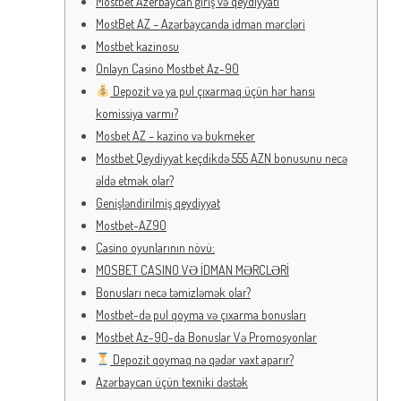
Mostbet Azerbaycan giriş və qeydiyyatı
MostBet AZ – Azərbaycanda idman mərcləri
Mostbet kazinosu
Onlayn Casino Mostbet Az-90
Depozit və ya pul çıxarmaq üçün hər hansı
komissiya varmı?
Mosbet AZ – kazino və bukmeker
Mostbet Qeydiyyat keçdikdə 555 AZN bonusunu necə
əldə etmək olar?
Genişləndirilmiş qeydiyyat
Mostbet-AZ90
Casino oyunlarının növü:
MOSBET CASINO VƏ İDMAN MƏRCLƏRİ
Bonusları necə təmizləmək olar?
Mostbet-də pul qoyma və çıxarma bonusları
Mostbet Az-90-da Bonuslar Və Promosyonlar
Depozit qoymaq nə qədər vaxt aparır?
Azərbaycan üçün texniki dəstək