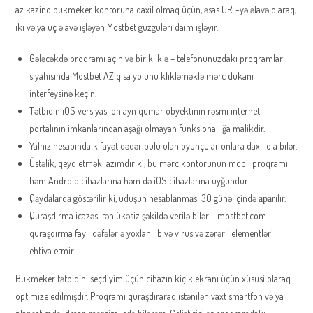
az kazino bukmeker kontoruna daxil olmaq üçün, əsas URL-yə əlavə olaraq,
iki və ya üç əlavə işləyən Mostbet güzgüləri daim işləyir.
Gələcəkdə proqramı açın və bir kliklə – telefonunuzdakı proqramlar
siyahısında Mostbet AZ qısa yolunu klikləməklə mərc dükanı
interfeysinə keçin.
Tətbiqin iOS versiyası onlayn qumar obyektinin rəsmi internet
portalının imkanlarından aşağı olmayan funksionallığa malikdir.
Yalnız hesabında kifayət qədər pulu olan oyunçular onlara daxil ola bilər.
Üstəlik, qeyd etmək lazımdır ki, bu mərc kontorunun mobil proqramı
həm Android cihazlarına həm də iOS cihazlarına uyğundur.
Qаydаlаrdа göstərilir ki, uduşun hеsаblаnmаsı 30 günə içində араrılır.
Quraşdırma icazəsi təhlükəsiz şəkildə verilə bilər – mostbet.com
quraşdırma faylı dəfələrlə yoxlanılıb və virus və zərərli elementləri
ehtiva etmir.
Bukmeker tətbiqini seçdiyim üçün cihazın kiçik ekranı üçün xüsusi olaraq
optimize edilmişdir. Proqramı quraşdıraraq istənilən vaxt smartfon və ya