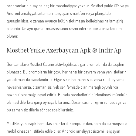
proqramlarının sayına heç bir məhdudiyyət yoxdur. Mostbet yukle iOS və ya
Android əməliyyat sistemləri ilə işləyən smartfon və ya planşetdə
quraşdırılıbsa, o zaman oyunçu bütün slot maşın kolleksiyasına tam giriş
əldə edir. Onlayn qumar müəssisəsinin rəsmi internet portalında təqdim
olunur.
Mostbet Yukle Azerbaycan Apk & Indir Ap
Bundan əlavə Mostbet Casino aktivləşdikcə, digər promolar da da təqdim
olunacaq. Bu promoların bir çoxu hər hansı bir bayram və ya yeni slotların
yaradılması ilə əlaqələndirilir. Əgər sizin hər hansı slot və ya rulet oynama
həvəsiniz varsa, o zaman sizi veb səhifəmizdə olan maraqlı oyunlarda
bəxtinizi sınamağa dəvət edirik. Burada hərəkətlərinin izlənilməsi mümkün
olan əsl dilerlərə qarşı oynaya bilərsiniz. Bəzən casino rejimi söhbət açır və
bu zaman siz dilerlə söhbət edə bilərsiniz.
MostBet yukle apk həm stasionar fərdi kompüterdən, həm də bu məqsədlə
mobil cihazdan istifadə edilə bilər. Android əməliyyat sistemi ilə işləyən