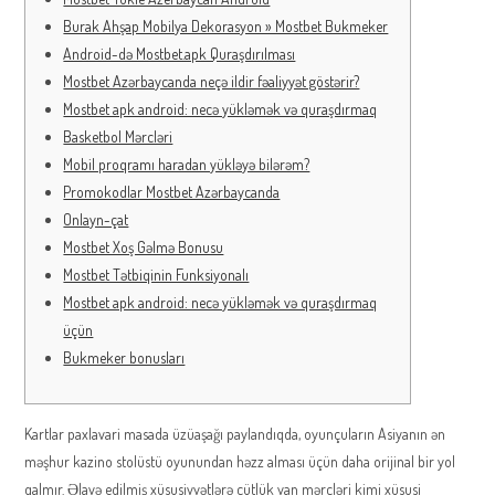
Burak Ahşap Mobilya Dekorasyon » Mostbet Bukmeker
Android-də Mostbet.apk Quraşdırılması
Mostbet Azərbaycanda neçə ildir fəaliyyət göstərir?
Mostbet apk android: necə yükləmək və quraşdırmaq
Basketbol Mərcləri
Mobil proqramı haradan yükləyə bilərəm?
Promokodlar Mostbet Azərbaycanda
Onlayn-çat
Mostbet Xoş Gəlmə Bonusu
Mostbet Tətbiqinin Funksiyonalı
Mostbet apk android: necə yükləmək və quraşdırmaq
üçün
Bukmeker bonusları
Kartlar paxlavari masada üzüaşağı paylandıqda, oyunçuların Asiyanın ən
məşhur kazino stolüstü oyunundan həzz alması üçün daha orijinal bir yol
qalmır. Əlavə edilmiş xüsusiyyətlərə cütlük yan mərcləri kimi xüsusi