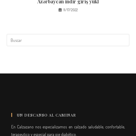
Azərbaycan indir giriş yükl
11/17/2022
UN DESCANSO AL CAMINAR
En Calzazano nos especializamos en calzado saludable, confortable,
terapeutico y especial para pie diabético.