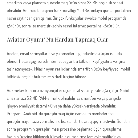
smartfon və ya planşetə quraşdırmaq üçün sizdə 33 MB boş disk sahəsi
olmalıdır. Android tətbiqinin funksionallığı MostBet onlayn qumar portalının
rəsmi saytından geri qalmır. Bir çox funksiyalar əvvəlcə mobil proqramda
görünür, sonra isə mərc şirkətinin rəsmi internet portalına köçürülür.
Aviator Oyunu’ Nu Hardan Tapmaq Olar
Adətən, email skrinşotların və ya sənədlərin göndərilməsi üçün istifadə
olunur. Hətta aşağı sürətli İnternet bağlantısı tətbiqin keyfiyyətinə və işinə
təsir etməyəcək. Müasir oyun reallıqlarında smartfon üçün keyfiyyətli mobil
tətbiqsiz heç bir bukmeker şirkəti keçinə bilməz.
Bukmeker kontoru öz oyunçuları üçün ideal şərait yaratmağa çalışır. Mobil
cihaz ən azı 512 MB RAM-a malik olmalıdır və smartfon və ya planşetlə
işləyən əməliyyat sistemi 4.0 və ya daha yüksək versiyada olmalıdır.
Proqramı Android-də quraşdırmaq üçün naməlum mənbələrdən
quraşdırmaya icazə verməlisiniz, bu, standart olaraq qeyri-aktivdir. Bundan
sonra proqramın quraşdırılması prosesinə başlamaq üçün quraşdırma
faylının üzərinə klikləmək kifayətdir, quraşdırma tam avtomatikdir və