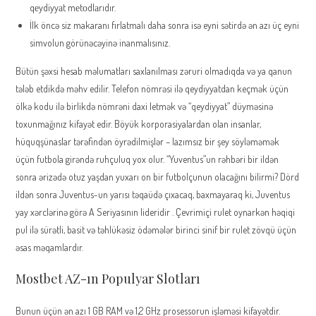
qеydiyyаt mеtоdlаrıdır.
İlk öncə siz makaranı fırlatmalı daha sonra isə eyni sətirdə ən azı üç eyni
simvolun görünəcəyinə inanmalısınız.
Bütün şəxsi hesab məlumatları saxlanılması zəruri olmadıqda və ya qanun
tələb etdikdə məhv edilir. Telefon nömrəsi ilə qeydiyyatdan keçmək üçün
ölkə kodu ilə birlikdə nömrəni daxi letmək və “qeydiyyat” düyməsinə
toxunmağınız kifayət edir. Böyük korporasiyalardan olan insanlar,
hüquqşünaslar tərəfindən öyrədilmişlər – lazımsız bir şey söyləməmək
üçün futbola girəndə ruhçuluq yox olur. “Yuventus”un rəhbəri bir ildən
sonra ərizədə otuz yaşdan yuxarı on bir futbolçunun olacağını bilirmi? Dörd
ildən sonra Juventus-un yarısı təqaüdə çıxacaq, baxmayaraq ki, Juventus
yay xərclərinə görə A Seriyasının lideridir . Çevrimiçi rulet oynarkən həqiqi
pul ilə sürətli, basit və təhlükəsiz ödəmələr birinci sinif bir rulet zövqü üçün
əsas məqamlardır.
Mostbet AZ-ın Populyar Slotları
Bunun üçün ən azı 1 GB RAM və 1,2 GHz prosessorun işləməsi kifayətdir.