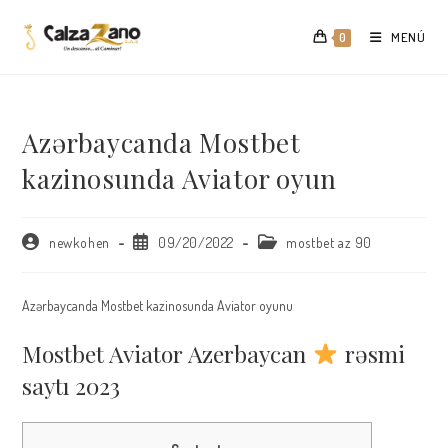
Saltar
al
MENÚ
0
contenido
Azərbaycanda Mostbet
kazinosunda Aviator oyun
Autor
Publicación
Categoría
newkohen
09/20/2022
mostbet az 90
de
de
de
la
la
la
entrada:
entrada:
entrada:
Azərbaycanda Mostbet kazinosunda Aviator oyunu
Mostbet Aviator Azerbaycan
rəsmi
saytı 2023