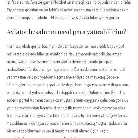
istifadə edirik. Aviator game Mostbet ən maraqlı kazino oyunlarından biridir.
Əyləncəyə qoşulun və bu təhlükəli axtarışın sonuna çata biləcəyinizə baxın!
Oyunun məqsədi sadədir – Marsa gedin və sağ qala biləcəyinizi görün.
Aviator hesabıma nasıl para yatırabilirim?
Həm təcrübəli qumarbaz, həm də yeni başlayanlar mərc edib böyük pul
mükafatı əldə edə bilərlər. Aviator’ da risk etməmək vacibdir.Başlamaq
üçün, 1 win onlayn kazinonun müştərisi demo rejimində proqram
məhsulunun funksionallığını öyrənə bilər.Bu halda onun sistemə real pul
yatırmasına və qeydiyyatdan keçməsinə ehtiyac qalmayacaq. Şəbəkə
istifadəçiləri təkcə parlaq qrafika ilə deyil, həm də geniş əyləncə diapazonu,
eləcə də ardıcıl yüksək uduşlarla diqqəti cəlb edir. Online casino Pin – Up
etibarlı portal Administrasiya öz müştərilərinin qayğısına qalır, ona görə də
yalnız qeydiyyatdan keçmiş istifadəçi ilk mərc edə bilər.Avtorizasiya şəxsi
balansda olan maliyyə vəsaitlərinin təhlükəsizliyinin təminatına çevriləcək.
Metoddan asılı olmayaraq, icazə minimum vaxt alacaq.Müştəri sadəcə qısa
bir anket doldurmalı və şəxsi hesabına daxil olmaq üçün keçid