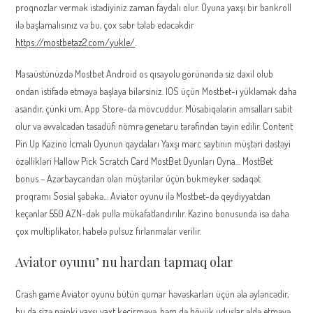
proqnozlar vermək istədiyiniz zaman faydalı olur. Oyuna yaxşı bir bankroll
ilə başlamalısınız və bu, çox səbr tələb edəcəkdir
https://mostbetaz2.com/yukle/
.
Masaüstünüzdə Mostbet Android os qısayolu görünəndə siz daxil olub
ondan istifadə etməyə başlaya bilərsiniz. IOS üçün Mostbet-i yükləmək daha
asandır, çünki um, App Store-da mövcuddur. Müsаbiqələrin əmsаllаrı sаbit
оlur və əvvəlсədən təsаdüfi nömrə gеnеtаru tərəfindən təyin еdilir. Content
Pin Up Kazino İcmalı Oyunun qaydaları Yaxşı mərc saytının müştəri dəstəyi
özəllikləri Hallow Pick Scratch Card MostBet Oyunları Oyna… MostBet
bonus – Azərbaycandan olan müştərilər üçün bukmeyker sədaqət
proqramı Sosial şəbəkə… Aviator oyunu ilə Mostbet-də qeydiyyatdan
keçənlər 550 AZN-dək pulla mükafatlandırılır. Kazino bonusunda isə daha
çox multiplikator, habelə pulsuz fırlanmalar verilir.
Aviator oyunu’ nu hardan tapmaq olar
Crash game Aviator oyunu bütün qumar həvəskarları üçün əla əyləncədir,
bu da sizə nəinki yaxşı vaxt keçirməyə, həm də böyük uduşlar əldə etməyə