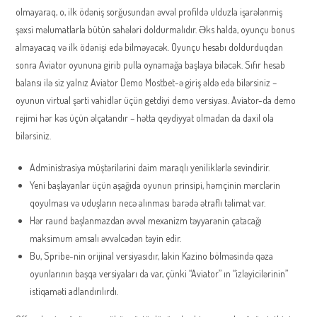
olmayaraq, o, ilk ödəniş sorğusundan əvvəl profildə ulduzla işarələnmiş
şəxsi məlumatlarla bütün sahələri doldurmalıdır. Əks halda, oyunçu bonus
almayacaq və ilk ödənişi edə bilməyəcək. Oyunçu hesabı doldurduqdan
sonra Aviator oyununa girib pulla oynamağa başlaya biləcək. Sıfır hesab
balansı ilə siz yalnız Aviator Demo Mostbet-ə giriş əldə edə bilərsiniz –
oyunun virtual şərti vahidlər üçün getdiyi demo versiyası. Aviator-da demo
rejimi hər kəs üçün əlçatandır – hətta qeydiyyat olmadan da daxil ola
bilərsiniz.
Administrasiya müştərilərini daim maraqlı yeniliklərlə sevindirir.
Yeni başlayanlar üçün aşağıda oyunun prinsipi, həmçinin mərclərin
qoyulması və uduşların necə alınması barədə ətraflı təlimat var.
Hər raund başlanmazdan əvvəl mexanizm təyyarənin çatacağı
maksimum əmsalı əvvəlcədən təyin edir.
Bu, Spribe-nin orijinal versiyasıdır, lakin Kazino bölməsində qəza
oyunlarının başqa versiyaları da var, çünki “Aviator” ın “izləyicilərinin”
istiqaməti adlandırılırdı.