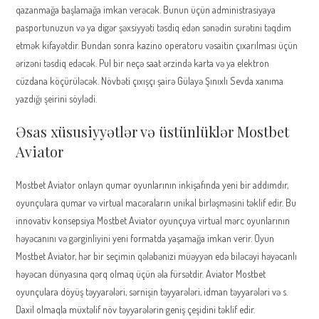
qazanmağa başlamağa imkan verəcək. Bunun üçün administrasiyaya
pasportunuzun və ya digər şəxsiyyəti təsdiq edən sənədin surətini təqdim
etmək kifayətdir. Bundan sonra kazino operatoru vəsaitin çıxarılması üçün
ərizəni təsdiq edəcək. Pul bir neçə saat ərzində karta və ya elektron
cüzdana köçürüləcək. Növbəti çıxışçı şairə Gülayə Şınıxlı Sevda xanıma
yazdığı şeirini söylədi.
Əsas xüsusiyyətlər və üstünlüklər Mostbet
Aviator
Mostbet Aviator onlayn qumar oyunlarının inkişafında yeni bir addımdır,
oyunçulara qumar və virtual macəraların unikal birləşməsini təklif edir. Bu
innovativ konsepsiya Mostbet Aviator oyunçuya virtual mərc oyunlarının
həyəcanını və gərginliyini yeni formatda yaşamağa imkan verir. Oyun
Mostbet Aviator, hər bir seçimin qələbənizi müəyyən edə biləcəyi həyəcanlı
həyəcan dünyasına qərq olmaq üçün əla fürsətdir. Aviator Mostbet
oyunçulara döyüş təyyarələri, sərnişin təyyarələri, idman təyyarələri və s.
Daxil olmaqla müxtəlif növ təyyarələrin geniş çeşidini təklif edir.