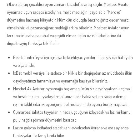
Əlavə olaraq çoxaldıcı oyun zamanı təsadüfi olaraq seçilir. Mostbet Aviator
oynamaq üçün sadəcə istədiyiniz mərc məbləğini qeyd edib “Mərc et”
düyməsinə basmaq kifayətdir. Mümkün olduqda bacardığınız qədər mərc
etməlisiniz ki, qazanacağınız məbləği artıra biləsiniz. Mostbet Aviator oyun
təcrübəsini daha da rahat və çeşidli etmək üçün öz istifadəçilərinə iki
diqqətəlayiq funksiya təklif edir.
Belə bir interfeysə öyrəşməyə belə ehtiyac yoxdur – hər şey dərhal aydın
və əlçatandır.
1xBet mobil versiya ilə sadəcə bir kliklə bir dəqiqədən az müddətdə ilkin
qeydiyyatınızı tamamlaya və oynamağa başlaya bilərsiniz.
Mostbet Az Aviator oynamağa başlamaq üçün siz qeydiyyatdan keçməli
və hesabınızı maliyyələşdirməlisiniz – əks halda sistem sadəcə demo
rejimi təklif edərək oyunçunu pul müqabilində oyuna buraxmayacaq.
Qumarbaz sakitcə təyyarənin necə uçduğunu izləyəcək və lazımi kamu
pulu nağdlaşdırma düyməsini basacaq.
Lazım gələrsə, istifadəçi statistikanı əvvəlcədən öyrənə və əsas əyləncə
funksiyaları ilə tanış landa bilər.