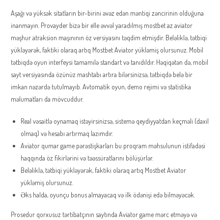
Aşağı və yüksək sitatların bir-birini əvəz edən məntiqi zəncirinin olduğuna
inanmayın. Provayder bizə bir elle əvvəl yaradılmış mostbet az aviator
məşhur atraksion maşınının öz versiyasını təqdim etmişdir. Beləliklə, tətbiqi
yükləyərək, faktiki olaraq artıq Mostbet Aviator yükləmiş olursunuz. Mobil
tətbiqdə oyun interfeysi tamamilə standart və tanıdıldır. Həqiqətən də, mobil
sayt versiyasında özünüz mashtabı artıra bilərsinizsə, tətbiqdə belə bir
imkan nəzərdə tutulmayıb. Avtomatik oyun, demo rejimi və statistika
məlumatları da mövcuddur.
Real vəsaitlə oynamaq istəyirsinizsə, sistemə qeydiyyatdan keçməli (daxil
olmaq) və hesabı artırmaq lazımdır.
Aviator qumar game pərəstişkarları bu proqram məhsulunun istifadəsi
haqqında öz fikirlərini və təəssüratlarını bölüşürlər.
Beləliklə, tətbiqi yükləyərək, faktiki olaraq artıq Mostbet Aviator
yükləmiş olursunuz.
Əks halda, oyunçu bonus almayacaq və ilk ödənişi edə bilməyəcək.
Prosedur qorxusuz tərtibatçının saytında Aviator game mərc etməyə və