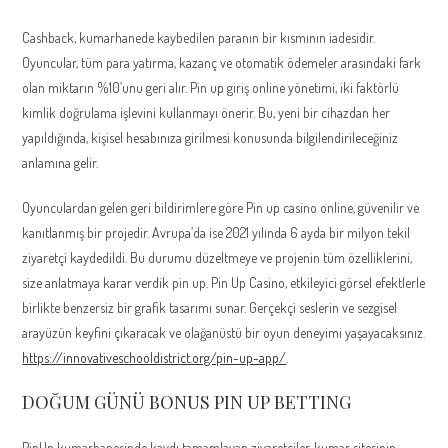
Cashback, kumarhanede kaybedilen paranın bir kısmının iadesidir.
Oyuncular, tüm para yatırma, kazanç ve otomatik ödemeler arasındaki fark
olan miktarın %10’unu geri alır. Pin up giriş online yönetimi, iki faktörlü
kimlik doğrulama işlevini kullanmayı önerir. Bu, yeni bir cihazdan her
yapıldığında, kişisel hesabınıza girilmesi konusunda bilgilendirileceğiniz
anlamına gelir.
Oyunculardan gelen geri bildirimlere göre Pin up casino online, güvenilir ve
kanıtlanmış bir projedir. Avrupa’da ise 2021 yılında 6 ayda bir milyon tekil
ziyaretçi kaydedildi. Bu durumu düzeltmeye ve projenin tüm özelliklerini,
size anlatmaya karar verdik pin up. Pin Up Casino, etkileyici görsel efektlerle
birlikte benzersiz bir grafik tasarımı sunar. Gerçekçi seslerin ve sezgisel
arayüzün keyfini çıkaracak ve olağanüstü bir oyun deneyimi yaşayacaksınız.
https://innovativeschooldistrict.org/pin-up-app/
.
DOĞUM GÜNÜ BONUS PIN UP BETTING
PinUp kumarhanesinde kaydı tamamlayan ziyaretçiler, kumar sitesinin