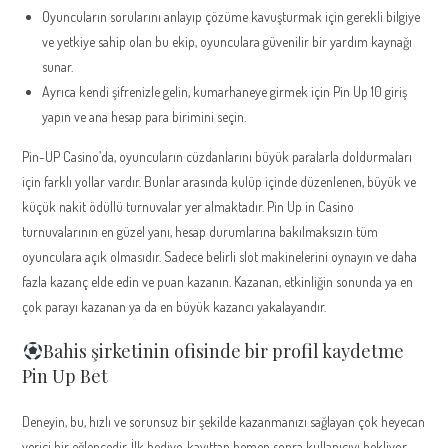
Oyuncuların sorularını anlayıp çözüme kavuşturmak için gerekli bilgiye
ve yetkiye sahip olan bu ekip, oyunculara güvenilir bir yardım kaynağı
sunar.
Ayrıca kendi şifrenizle gelin, kumarhaneye girmek için Pin Up 10 giriş
yapın ve ana hesap para birimini seçin.
Pin-UP Casino’da, oyuncuların cüzdanlarını büyük paralarla doldurmaları
için farklı yollar vardır. Bunlar arasında kulüp içinde düzenlenen, büyük ve
küçük nakit ödüllü turnuvalar yer almaktadır. Pin Up in Casino
turnuvalarının en güzel yanı, hesap durumlarına bakılmaksızın tüm
oyunculara açık olmasıdır. Sadece belirli slot makinelerini oynayın ve daha
fazla kazanç elde edin ve puan kazanın. Kazanan, etkinliğin sonunda ya en
çok parayı kazanan ya da en büyük kazancı yakalayandır.
Bahis şirketinin ofisinde bir profil kaydetme
Pin Up Bet
Deneyin, bu, hızlı ve sorunsuz bir şekilde kazanmanızı sağlayan çok heyecan
verici bir eğlencedir. İlk hediye, kayıttan hemen sonra kullanıcıyı bekliyor –