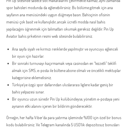
Pin Up sitesinde sadece slot makaralarını çevirmekle kalmaz, aynı zamanda
spor bahisleri modunda da eğlenebilirsiniz. Bu bölüme gitmek için ana
sayfanın ana menüsündeki uygun düğmeye basın. Bahisçinin ofisinin
menüsü çok basit ve kullanışlıdır, ancak ücretli modda nasıl bahis
yapılacağını öğrenmek için talimatları okumak gereksiz değildir. Pin Up
Aviator bahis şirketinin resmi web sitesinde bulabilirsiniz.
Ana sayfa siyah ve kırmızı renklerde yapılmıştır ve oyuncuyu eğlenceli
bir oyun için hazırlar.
Bir sonraki turnuvayı kaçırmamak veya casinodan en “lezzetli” teklifi
almak için SMS, e-posta ile bültene abone olmalı ve öncelikli mektuplar
kategorisine eklemelisiniz.
Türkiye’ye özgü spor dallarından uluslararası liglere kadar geniş bir
bahis yelpazesi sunar.
Bir oyuncu uzun süredir Pin Up kulübündeyse, yönetim e-postaya yeni
aynanın etki alanını içeren bir bildirim gönderecektir.
Örneğin, her hafta Viber’da para yatırma işleminde %100 için özel bir bonus
kodu bulabilirsiniz. Ve Telegram kanalında 5 USD’lik depozitosuz bonusları