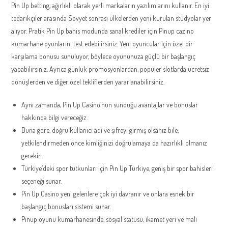
Pin Up betting, ağırlıklı olarak yerli markaların yazılımlarını kullanır. En iyi
tedarikçiler arasında Sovyet sonrası ülkelerden yeni kurulan stüdyolar yer
alıyor. Pratik Pin Up bahis modunda sanal krediler için Pinup cazino
kumarhane oyunlarını test edebilirsiniz. Yeni oyuncular için özel bir
karşılama bonusu sunuluyor, böylece oyununuza güçlü bir başlangıç
yapabilirsiniz. Ayrıca günlük promosyonlardan, popüler slotlarda ücretsiz
dönüşlerden ve diğer özel tekliflerden yararlanabilirsiniz.
Aynı zamanda, Pin Up Casino’nun sunduğu avantajlar ve bonuslar
hakkında bilgi vereceğiz.
Buna göre, doğru kullanıcı adı ve şifreyi girmiş olsanız bile,
yetkilendirmeden önce kimliğinizi doğrulamaya da hazırlıklı olmanız
gerekir.
Türkiye’deki spor tutkunları için Pin Up Türkiye, geniş bir spor bahisleri
seçeneği sunar.
Pin Up Casino yeni gelenlere çok iyi davranır ve onlara esnek bir
başlangıç bonusları sistemi sunar.
Pinup oyunu kumarhanesinde, sosyal statüsü, ikamet yeri ve mali