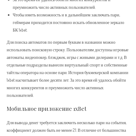
преумножить число активных пользователей.
Чтобы иметь возможность и в дальнейшем заключать пари,
геймерам приходится постоянно искать обновленное зеркало
БК 1xbet.
Для поиска автоматов по первым буквам в названии можно
использовать поисковую строку. Пользователям доступны игровые
автоматы, видеопокер, блэкджек, игры с живыми дилерами и т.д. В
отдельные подразделы вынесен виртуальный спорт и собственные
тайтлы оператора на основе пари. История букмекерской компании
1xbet насчитывает более десяти лет. За это время ей удалось обойти
многих конкурентов и преумножить число активных
пользователей.
Мобильное приложение 1xBet
Для вывода денег требуется заключить несколько пари на события,
коэффициент должен быть не менее 2.1. В отличие от большинства