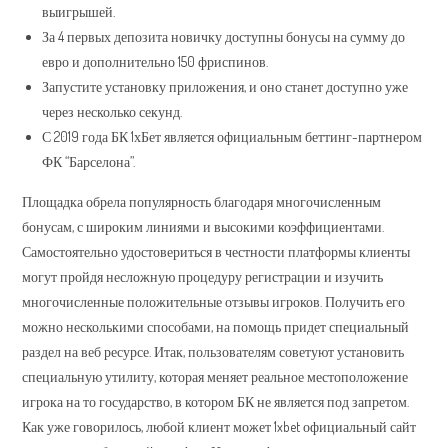
выигрышей.
За 4 первых депозита новичку доступны бонусы на сумму до
евро и дополнительно 150 фриспинов.
Запустите установку приложения, и оно станет доступно уже
через несколько секунд.
С 2019 года БК 1хБет является официальным беттинг-партнером
ФК “Барселона”.
Площадка обрела популярность благодаря многочисленным
бонусам, с широким линиями и высокими коэффициентами.
Самостоятельно удостовериться в честности платформы клиенты
могут пройдя несложную процедуру регистрации и изучить
многочисленные положительные отзывы игроков. Получить его
можно несколькими способами, на помощь придет специальный
раздел на веб ресурсе. Итак, пользователям советуют установить
специальную утилиту, которая меняет реальное местоположение
игрока на то государство, в котором БК не является под запретом.
Как уже говорилось, любой клиент может 1xbet официальный сайт