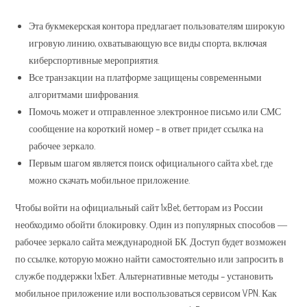
Эта букмекерская контора предлагает пользователям широкую
игровую линию, охватывающую все виды спорта, включая
киберспортивные мероприятия.
Все транзакции на платформе защищены современными
алгоритмами шифрования.
Помочь может и отправленное электронное письмо или СМС
сообщение на короткий номер – в ответ придет ссылка на
рабочее зеркало.
Первым шагом является поиск официального сайта xbet, где
можно скачать мобильное приложение.
Чтобы войти на официальный сайт 1xBet, бетторам из России
необходимо обойти блокировку. Один из популярных способов ―
рабочее зеркало сайта международной БК. Доступ будет возможен
по ссылке, которую можно найти самостоятельно или запросить в
службе поддержки 1хБет. Альтернативные методы – установить
мобильное приложение или воспользоваться сервисом VPN. Как