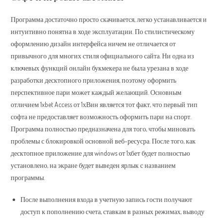
Программа достаточно просто скачивается, легко устанавливается и
интуитивно понятна в ходе эксплуатации. По стилистическому
оформлению дизайн интерфейса ничем не отличается от
привычного для многих стиля официального сайта. Ни одна из
ключевых функций онлайн букмекера не была урезана в ходе
разработки десктопного приложения, поэтому оформить
перспективное пари может каждый желающий. Основным
отличием 1xbet Access от 1хВин является тот факт, что первый тип
софта не предоставляет возможность оформить пари на спорт.
Программа полностью предназначена для того, чтобы миновать
проблемы с блокировкой основной веб-ресусра. После того, как
десктопное приложение для windows от 1хбет будет полностью
установлено, на экране будет выведен ярлык с названием
программы.
После выполнения входа в учетную запись гости получают
доступ к пополнению счета, ставкам в разных режимах, выводу