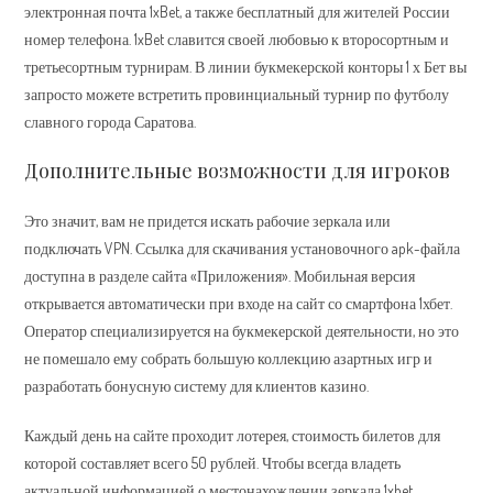
электронная почта 1xBet, а также бесплатный для жителей России
номер телефона. 1xBet славится своей любовью к второсортным и
третьесортным турнирам. В линии букмекерской конторы 1 х Бет вы
запросто можете встретить провинциальный турнир по футболу
славного города Саратова.
Дополнительные возможности для игроков
Это значит, вам не придется искать рабочие зеркала или
подключать VPN. Ссылка для скачивания установочного apk-файла
доступна в разделе сайта «Приложения». Мобильная версия
открывается автоматически при входе на сайт со смартфона 1хбет.
Оператор специализируется на букмекерской деятельности, но это
не помешало ему собрать большую коллекцию азартных игр и
разработать бонусную систему для клиентов казино.
Каждый день на сайте проходит лотерея, стоимость билетов для
которой составляет всего 50 рублей. Чтобы всегда владеть
актуальной информацией о местонахождении зеркала 1xbet,