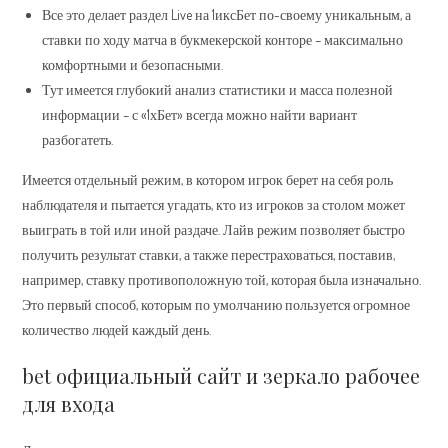
Все это делает раздел Live на 1иксБет по-своему уникальным, а
ставки по ходу матча в букмекерской конторе – максимально
комфортными и безопасными.
Тут имеется глубокий анализ статистики и масса полезной
информации – с «1хБет» всегда можно найти вариант
разбогатеть.
Имеется отдельный режим, в котором игрок берет на себя роль
наблюдателя и пытается угадать, кто из игроков за столом может
выиграть в той или иной раздаче. Лайв режим позволяет быстро
получить результат ставки, а также перестраховаться, поставив,
например, ставку противоположную той, которая была изначально.
Это первый способ, которым по умолчанию пользуется огромное
количество людей каждый день.
bet официальный сайт и зеркало рабочее
для входа