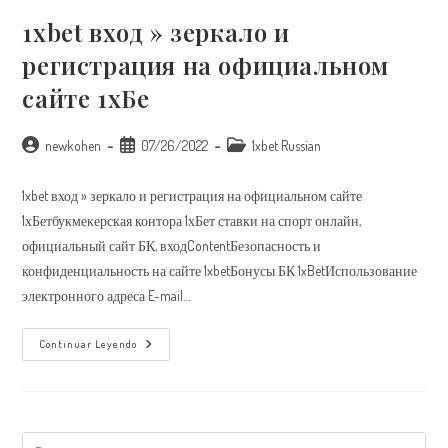
Бонусы,
Вход
1xbet вход » зеркало и
На
Официальный
регистрация на официальном
Сай
сайте 1хБе
Autor
Publicación
Categoría
newkohen
07/26/2022
1xbet Russian
de
de
de
la
la
la
1xbet вход » зеркало и регистрация на официальном сайте
entrada:
entrada:
entrada:
1хБетбукмекерская контора 1хБет ставки на спорт онлайн,
официальный сайт БК, входContentБезопасность и
конфиденциальность на сайте 1xbetБонусы БК 1xBetИспользование
электронного адреса E-mail…
1xbet
Continuar Leyendo
Вход
»
Зеркало
И
Регистрация
На
Официальном