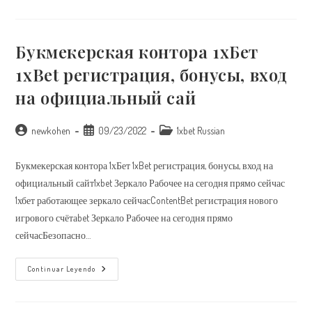
Ставки
На
Спорт
Онлайн
ᐉ
Букмекерская контора 1хБет
Букмекерская
Контора
1xBet регистрация, бонусы, вход
1ХБЕТ
ᐉ
на официальный сай
1xbet
Co
Autor
Publicación
Categoría
newkohen
09/23/2022
1xbet Russian
de
de
de
la
la
la
Букмекерская контора 1хБет 1xBet регистрация, бонусы, вход на
entrada:
entrada:
entrada:
официальный сайт1xbet Зеркало Рабочее на сегодня прямо сейчас
1хбет работающее зеркало сейчасContentBet регистрация нового
игрового счётаbet Зеркало Рабочее на сегодня прямо
сейчасБезопасно…
Букмекерская
Continuar Leyendo
Контора
1хБет
1xBet
Регистрация,