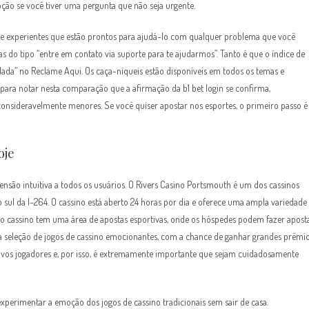
ção se você tiver uma pergunta que não seja urgente.
s e experientes que estão prontos para ajudá-lo com qualquer problema que você
cas do tipo “entre em contato via suporte para te ajudarmos”. Tanto é que o índice de
ada” no Reclame Aqui. Os caça-níqueis estão disponíveis em todos os temas e
Dá para notar nesta comparação que a afirmação da b1 bet login se confirma,
onsideravelmente menores. Se você quiser apostar nos esportes, o primeiro passo é
oje
ensão intuitiva a todos os usuários. O Rivers Casino Portsmouth é um dos cassinos
sul da I-264. O cassino está aberto 24 horas por dia e oferece uma ampla variedade
, o cassino tem uma área de apostas esportivas, onde os hóspedes podem fazer apost
a seleção de jogos de cassino emocionantes, com a chance de ganhar grandes prêmi
vos jogadores e, por isso, é extremamente importante que sejam cuidadosamente
experimentar a emoção dos jogos de cassino tradicionais sem sair de casa.