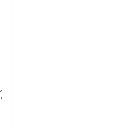
as
os