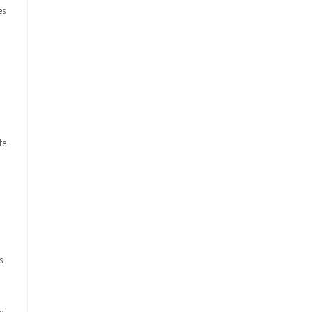
es
te
s
e