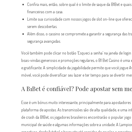
Confira mais, então, sobre qual é o limite de saque da B1Bet e qua
financeiras com a casa.
Limite sua curiosidade com nossos jogos de slot on-line que ofere
serem descobertas.
Além disso, o cassino se compromete a garantir a segurança das tr
segurança avançadas.
Você também pode clicar no botão ‘Esqueci a senha’ na janela de logi
boas-vindas generosos e promoções regulares, o B1 Bet Casino é uma
e gratificante. A simplicidade da jogabilidade permite que você jogu
móvel, você pode diversificar seu lazer e ter tempo para se divertir 
A B1Bet é confiável? Pode apostar sem m
Esse é um bônus muito interessante, principalmente para apostadore
plataforma de apostas. As transmissões são de alta qualidade, e uma i
de crash da B1Bet, os jogadores brasileiros encontrarão o popular jogo
municipal de saúde e algumas informações sobre a unidade. A Lampio
esportivas, desde futebol e basquete até corridas de cavalos e esporte