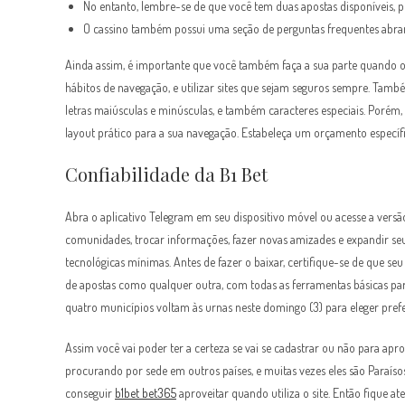
No entanto, lembre-se de que você tem duas apostas disponíveis, po
O cassino também possui uma seção de perguntas frequentes abra
Ainda assim, é importante que você também faça a sua parte quando o 
hábitos de navegação, e utilizar sites que sejam seguros sempre. Ta
letras maiúsculas e minúsculas, e também caracteres especiais. Porém
layout prático para a sua navegação. Estabeleça um orçamento específi
Confiabilidade da B1 Bet
Abra o aplicativo Telegram em seu dispositivo móvel ou acesse a ve
comunidades, trocar informações, fazer novas amizades e expandir seus
tecnológicas mínimas. Antes de fazer o baixar, certifique-se de que seu
de apostas como qualquer outra, com todas as ferramentas básicas para
quatro municípios voltam às urnas neste domingo (3) para eleger prefei
Assim você vai poder ter a certeza se vai se cadastrar ou não para ap
procurando por sede em outros países, e muitas vezes eles são Paraíso
conseguir
b1bet bet365
aproveitar quando utiliza o site. Então fique 