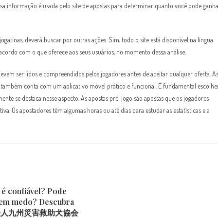
ssa informação é usada pelo site de apostas para determinar quanto você pode ganh
ogatinas, deverá buscar por outras ações. Sim, todo o site está disponível na língua
de acordo com o que oferece aos seus usuários, no momento dessa análise.
devem ser lidos e compreendidos pelos jogadores antes de aceitar qualquer oferta. A
e também conta com um aplicativo móvel prático e funcional. É fundamental escolhe
mente se destaca nesse aspecto. As apostas pré-jogo são apostas que os jogadores
iva. Os apostadores têm algumas horas ou até dias para estudar as estatísticas e a
 é confiável? Pode
sem medo? Descubra
PO法人九州災害救助犬協会