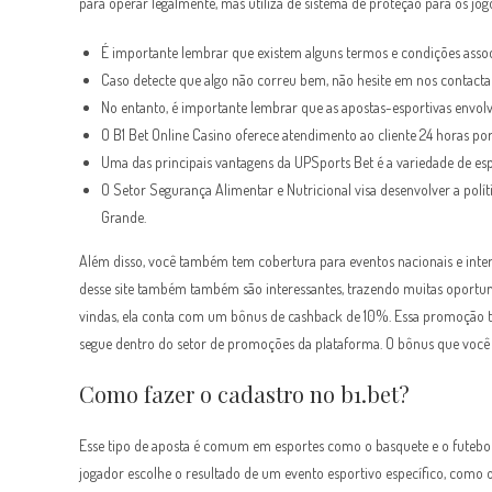
para operar legalmente, mas utiliza de sistema de proteção para os jog
É importante lembrar que existem alguns termos e condições associa
Caso detecte que algo não correu bem, não hesite em nos contacta
No entanto, é importante lembrar que as apostas-esportivas envolv
O B1 Bet Online Casino oferece atendimento ao cliente 24 horas por 
Uma das principais vantagens da UPSports Bet é a variedade de esp
O Setor Segurança Alimentar e Nutricional visa desenvolver a pol
Grande.
Além disso, você também tem cobertura para eventos nacionais e intern
desse site também também são interessantes, trazendo muitas oportu
vindas, ela conta com um bônus de cashback de 10%. Essa promoção te
segue dentro do setor de promoções da plataforma. O bônus que você 
Como fazer o cadastro no b1.bet?
Esse tipo de aposta é comum em esportes como o basquete e o futebol, 
jogador escolhe o resultado de um evento esportivo específico, como 