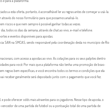
os e para a plataforma.
dos a esta oferta, portanto, é aconselhável ler as regras antes de começar a usá-la.
r através do nosso formulário para que possamos analisá-lo.
em riscos e que nem sempre é possível ganhar todas as vezes.
dia, todos os dias da semana, através de chat ao vivo, e-mail e telefone.
ortes e eventos disponíveis para apostas.
íticia SAN na SMCAS, sendo responsável pela coordenação desta no município de Rio
acionais, com acesso a apostas ao vivo. As cotações para os seus palpites dentro
nidades para você. Por mais que a plataforma não tenha uma promoção de boas-
m regras bem específicas, e você encontra todos os termos e condições que ela
vai receber geralmente será depositado junto com o pagamento que você fez.
e pode oferecer odds mais atraentes para os jogadores. Nesse tipo de aposta, o
o vencedor de uma partida de futebol ou a pontuação total de uma partida de