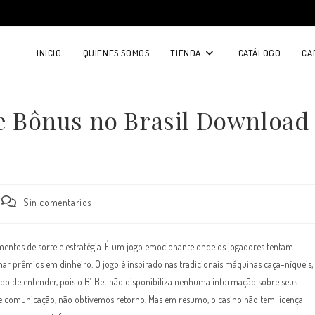
INICIO
QUIENES SOMOS
TIENDA
CATÁLOGO
CA
 e Bônus no Brasil Download
Comentarios
Sin comentarios
de
la
entrada:
entos de sorte e estratégia. É um jogo emocionante onde os jogadores tentam
r prêmios em dinheiro. O jogo é inspirado nas tradicionais máquinas caça-níqueis,
do de entender, pois o B1 Bet não disponibiliza nenhuma informação sobre seus
de comunicação, não obtivemos retorno. Mas em resumo, o casino não tem licença