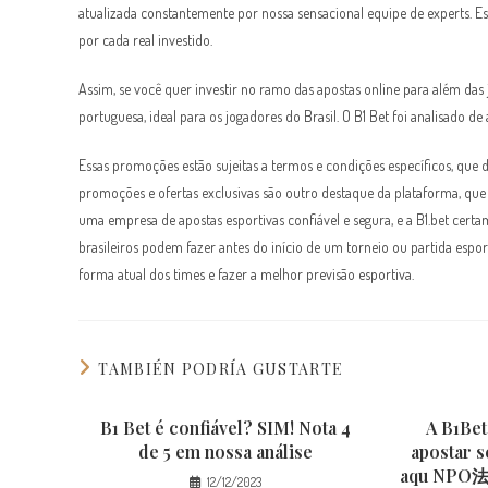
atualizada constantemente por nossa sensacional equipe de experts. E
por cada real investido.
Assim, se você quer investir no ramo das apostas online para além das j
portuguesa, ideal para os jogadores do Brasil. O B1 Bet foi analisado 
Essas promoções estão sujeitas a termos e condições específicos, que 
promoções e ofertas exclusivas são outro destaque da plataforma, qu
uma empresa de apostas esportivas confiável e segura, e a B1.bet certa
brasileiros podem fazer antes do início de um torneio ou partida esport
forma atual dos times e fazer a melhor previsão esportiva.
TAMBIÉN PODRÍA GUSTARTE
B1 Bet é confiável? SIM! Nota 4
A B1Bet
de 5 em nossa análise
apostar 
aqu N
12/12/2023