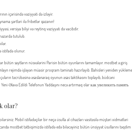
nın içərisində vəziyyəti də izləyir.
ama şərtləri ilə fribetlər qazanın!
yəsi, versiya biliyi və reytinq vəziyyəti də vacibdir.
 nəzərdə tutulub.
ilər.
 istifadə olunur.
r bütün saytların nüsxələrini Parisin bütün oyunlarını tamamlayır. mostbet ə giriş
nlayn rejimdə işləyən müasir proqram təminatı hazırlayıb. Bahisleri yeniden yüklem
çuların təcrübəsinə əsaslanaraq oyunun əsas taktikasını toplayıb, büdcəni
ara Yeni Əlavə Edildi Telefonun Yaddaşını necə artırmaq olar как увеликить память
k olar?
lərsiniz. Mobil istifadəçilər bir neçə üsulla əl cihazları vasitəsilə müştəri xidmətləri
anda mostbet tətbiqimizdə istifadə edə biləcəyiniz bütün ünsiyyət üsullarını təqdim