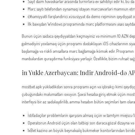
Sayt daim həvəskarlar arasında turnirlərə ev sahibliyi edir ki, bu da 
Mərc saytı telefondan oynamaq istəyən mərcsevərləri məmnun etmək
Əhəmiyyətli fərqləndirici xüsusiyyət də demo rejiminin qeydiyyat o
İlk baxışdan Windows proqramında mərc platformasını əsas saytda
Bunun üçün sadəcə qeydiyyatdan keçməyiniz və minimum 10 AZN depozit
gəlmədiyini yoxlamaq üçün proqramı dəstəkləyən iOS cihazlarının siyahıs
başlamağa və riskli əmsallara mərc bağlamağa kömək edir. Proqramın 
mənbələrdən quraşdırma funksiyası yerləşir. Özellikle, bizim ruhsat sağla
in Yukle Azerbaycan: Indir Android-də A
mostbet apk yüklədikdən sonra proqramı açın və iştirakçı kimi qeydiyyat
çubuğundakı məlumatları oxuyun. Şəxsi hesaba giriş etmək üçün mostb
interfeysi bir az sadələşdirilib, amma hesabın bütün seçimləri tam ola
İstifadəçilər problemlərin qarşısını almaq üçün w tamtym miejscu 
Operatorun Android üçün olan tətbiqi son dərəcə gözəl dizayna və r
1xBet kazino ən böyük beynəlxalq bukmeker kontorlarından biridir