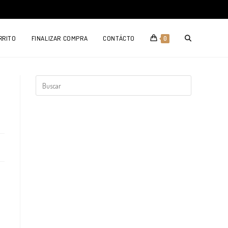
TOGGLE
RRITO
FINALIZAR COMPRA
CONTÁCTO
0
WEBSITE
SEARCH