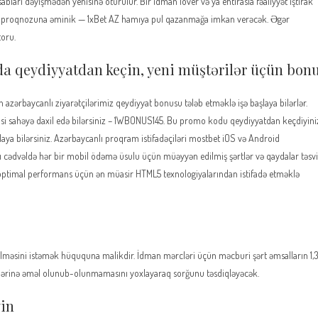
abları dəyişmədən yenisinə ötürülür. Bir idman lover və ya ehtirasla fəaliyyət iştirak
, hava proqnozuna əminik — 1xBet AZ hamıya pul qazanmağa imkan verəcək. Əgər
toru.
da qeydiyyatdan keçin, yeni müştərilər üçün bon
zərbaycanlı ziyarətçilərimiz qeydiyyat bonusu tələb etməklə işə başlaya bilərlər.
i sahəyə daxil edə bilərsiniz – 1WBONUS145. Bu promo kodu qeydiyyatdan keçdiyini
ya bilərsiniz. Azərbaycanlı proqram istifadəçiləri mostbet iOS və Android
akı cədvəldə hər bir mobil ödəmə üsulu üçün müəyyən edilmiş şərtlər və qaydalar təsvi
yü optimal performans üçün ən müasir HTML5 texnologiyalarından istifadə etməklə
nilməsini istəmək hüququna malikdir. İdman mərcləri üçün məcburi şərt əmsalların 1,
ərtlərinə əməl olunub-olunmamasını yoxlayaraq sorğunu təsdiqləyəcək.
yin