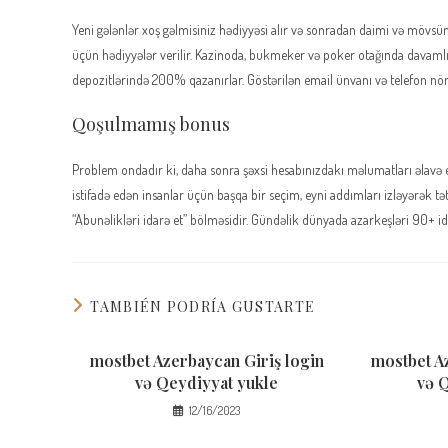
Yeni gələnlər xoş gəlmisiniz hədiyyəsi alır və sonradan daimi və mövs
üçün hədiyyələr verilir. Kazinoda, bukmeker və poker otağında davamlı o
depozitlərində 200% qazanırlar. Göstərilən email ünvanı və telefon nö
Qoşulmamış bonus
Problem ondadır ki, daha sonra şəxsi hesabınızdakı məlumatları əlavə 
istifadə edən insanlar üçün başqa bir seçim, eyni addımları izləyərək t
“Abunəlikləri idarə et” bölməsidir. Gündəlik dünyada azarkeşləri 90+ i
TAMBIÉN PODRÍA GUSTARTE
mostbet Azerbaycan Giriş login
mostbet A
və Qeydiyyat yukle
və 
12/16/2023