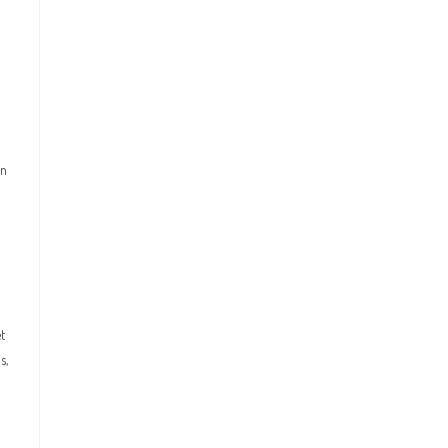
un
t
s,