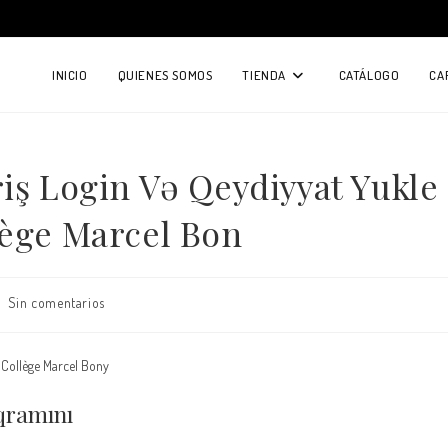
INICIO
QUIENES SOMOS
TIENDA
CATÁLOGO
CA
iş Login Və Qeydiyyat Yukle
lège Marcel Bon
entarios
Sin comentarios
rada:
 Collège Marcel Bony
qramını