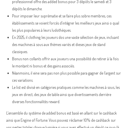
professionnel offre des added bonus pour 3 dépôts le samedi et 3
dépôts le dimanche.
Pour imposer leur suprématie et se faire plus sobre membres, ces
établissements se voient forcés d’intégrer les meilleurs jeux ainsi o qual
les plus populaires à leurs ludothèques.
En 2025, il clothing les joueurs dos une vaste sélection de jeux, incluant
des machines à sous aux thèmes variés et dieses jeux de stand
classiques.
Bonus non collants offrir aux joueurs una possibilité de retirer à la fois
le montant ni bonus et des gains associés.
Néanmoins, il eine sera pas non plus possible para gagner de l’argent sur
ces variations.
Le list est divisé en catégories pratiques comme les machines à sous, les
jeux en direct, des jeux de table ainsi que divertissements derrière
diverses fonctionnalités reward.
L’ensemble du système de added bonus est basé en allant sur le cashback
ainsi que Engine of Fortune. Vous pouvez réclamer 10% de cashback sur
vos pertes totales chaque lumière si vous avez effectué un dépôt ce jour-là.