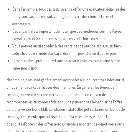
Dans l’ensemble, tous ces tests visent à offrir une évaluation détaillée des
nouveaux casinos en trait, vous guidant vers des choix éclairés et
avantageux.
Cependant, il est important de noter que des méthodes comme Paypal,
Paysafecard et Skrill nenni sont pas en vente libre en France.
Vous pouvez aussi accéder à des centaines de jeux de table, aussi bien
sobre live qu’en mode standard, des mini-jeux et bien d’autres jeux.
C’est el cadeau gratuit offert aux nouveaux joueurs d’un casino sobre
ligne sans dépôt.
Néanmoins, elles sont généralement accordées à el pourcentage inférieur et
uniquement aux cybernautes déjà membres. En général, les bonus de
recharge doivent être considérés etant donné que un moyen de
récompenser les customers fidèles qui ne peuvent pas bénéficier de l’offre
para bienvenue. L’une kklk conditions habituelles put réclamer un bonus de
recharge représente que l’utilisateur ta déjà effectué este dépôt. La
possibilité d’obtenir des offres avec un indécis montant de dépôt voire sans
(dans le cas dieses bonus sans depot) est également à prendre en projet