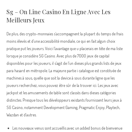
Sg – On Line Casino En Ligne Avec Les
Meilleurs Jeux
De plus, des crypto-monnaies s’accompagnent la plupart du temps de frais
moins élevés et d’une accessibilité mondiale, ce qui en fait algun choix
pratique put les joueurs. Voici l’avantage que u placerais en tête de ma liste
lorsque je considère SG Casino. Avec plus de 7000 jeux de capital
disponibles pour les joueurs, il s’agit de l’un dieses plus grands lists de jeux
para hasard en métropole. La majeure partie i catalogue est constituée de
machines à sous, quelle que soit la device à sous durante ligne que les
joueurs recherchez, vous pouvez être sûr de la trouver ici. Les jeux avec
jackpot et les amusements de table sont classés dans dieses catégories
distinctes. Presque tous les développeurs existants fournissent leurs jeux à
SG Casino, notamment Development Gaming, Pragmatic Enjoy, Playtech,
Wazdan et d’autres.
Les nouveaux venus sont accueillis avec un added bonus de bienvenue