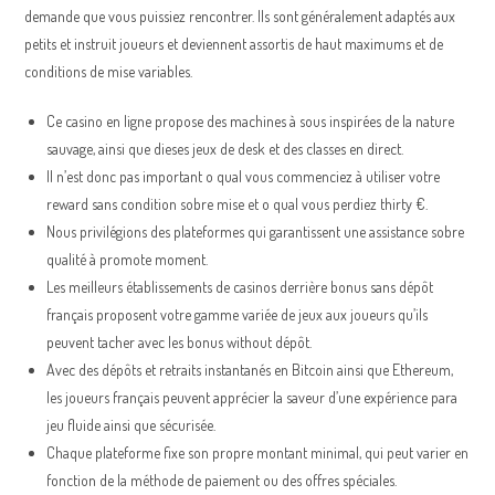
demande que vous puissiez rencontrer. Ils sont généralement adaptés aux
petits et instruit joueurs et deviennent assortis de haut maximums et de
conditions de mise variables.
Ce casino en ligne propose des machines à sous inspirées de la nature
sauvage, ainsi que dieses jeux de desk et des classes en direct.
Il n’est donc pas important o qual vous commenciez à utiliser votre
reward sans condition sobre mise et o qual vous perdiez thirty €.
Nous privilégions des plateformes qui garantissent une assistance sobre
qualité à promote moment.
Les meilleurs établissements de casinos derrière bonus sans dépôt
français proposent votre gamme variée de jeux aux joueurs qu’ils
peuvent tacher avec les bonus without dépôt.
Avec des dépôts et retraits instantanés en Bitcoin ainsi que Ethereum,
les joueurs français peuvent apprécier la saveur d’une expérience para
jeu fluide ainsi que sécurisée.
Chaque plateforme fixe son propre montant minimal, qui peut varier en
fonction de la méthode de paiement ou des offres spéciales.