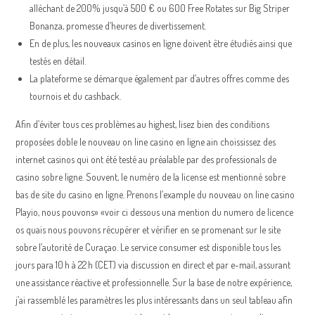
alléchant de 200% jusqu’à 500 € ou 600 Free Rotates sur Big Striper
Bonanza, promesse d’heures de divertissement.
En de plus, les nouveaux casinos en ligne doivent être étudiés ainsi que
testés en détail.
La plateforme se démarque également par d’autres offres comme des
tournois et du cashback.
Afin d’éviter tous ces problèmes au highest, lisez bien des conditions
proposées doble le nouveau on line casino en ligne ain choississez des
internet casinos qui ont été testé au préalable par des professionals de
casino sobre ligne. Souvent, le numéro de la license est mentionné sobre
bas de site du casino en ligne. Prenons l’example du nouveau on line casino
Playio, nous pouvons» «voir ci dessous una mention du numero de licence
os quais nous pouvons récupérer et vérifier en se promenant sur le site
sobre l’autorité de Curaçao. Le service consumer est disponible tous les
jours para 10 h à 22 h (CET) via discussion en direct et par e-mail, assurant
une assistance réactive et professionnelle. Sur la base de notre expérience,
j’ai rassemblé les paramètres les plus intéressants dans un seul tableau afin