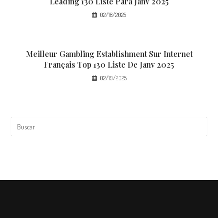
Leading 130 Liste Para Janv 2025
02/18/2025
Meilleur Gambling Establishment Sur Internet
Français Top 130 Liste De Janv 2025
02/19/2025