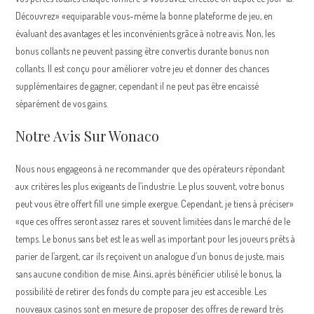
Découvrez» «equiparable vous-même la bonne plateforme de jeu, en
évaluant des avantages et les inconvénients grâce à notre avis. Non, les
bonus collants ne peuvent passing être convertis durante bonus non
collants. Il est conçu pour améliorer votre jeu et donner des chances
supplémentaires de gagner, cependant il ne peut pas être encaissé
séparément de vos gains.
Notre Avis Sur Wonaco
Nous nous engageons à ne recommander que des opérateurs répondant
aux critères les plus exigeants de l’industrie. Le plus souvent, votre bonus
peut vous être offert fill une simple exergue. Cependant, je tiens à préciser»
«que ces offres seront assez rares et souvent limitées dans le marché de le
temps. Le bonus sans bet est le as well as important pour les joueurs prêts à
parier de l’argent, car ils reçoivent un analogue d’un bonus de juste, mais
sans aucune condition de mise. Ainsi, après bénéficier utilisé le bonus, la
possibilité de retirer des fonds du compte para jeu est accesible. Les
nouveaux casinos sont en mesure de proposer des offres de reward très