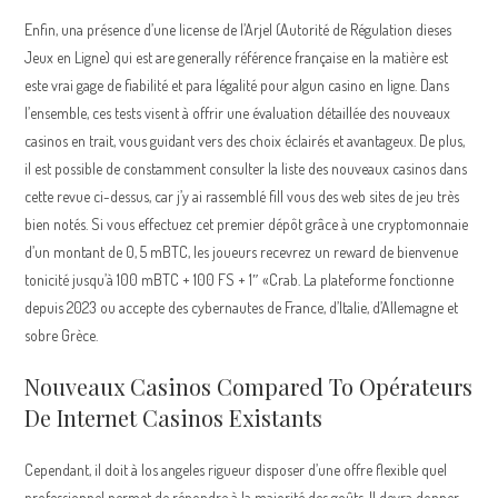
Enfin, una présence d’une license de l’Arjel (Autorité de Régulation dieses
Jeux en Ligne) qui est are generally référence française en la matière est
este vrai gage de fiabilité et para légalité pour algun casino en ligne. Dans
l’ensemble, ces tests visent à offrir une évaluation détaillée des nouveaux
casinos en trait, vous guidant vers des choix éclairés et avantageux. De plus,
il est possible de constamment consulter la liste des nouveaux casinos dans
cette revue ci-dessus, car j’y ai rassemblé fill vous des web sites de jeu très
bien notés. Si vous effectuez cet premier dépôt grâce à une cryptomonnaie
d’un montant de 0, 5 mBTC, les joueurs recevrez un reward de bienvenue
tonicité jusqu’à 100 mBTC + 100 FS + 1″ «Crab. La plateforme fonctionne
depuis 2023 ou accepte des cybernautes de France, d’Italie, d’Allemagne et
sobre Grèce.
Nouveaux Casinos Compared To Opérateurs
De Internet Casinos Existants
Cependant, il doit à los angeles rigueur disposer d’une offre flexible quel
professionnel permet de répondre à la majorité des goûts. Il devra donner