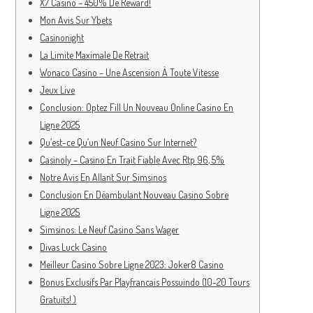
X7 Casino – 450% De Reward!
Mon Avis Sur Ybets
Casinonight
La Limite Maximale De Retrait
Wonaco Casino – Une Ascension À Toute Vitesse
Jeux Live
Conclusion: Optez Fill Un Nouveau Online Casino En
Ligne 2025
Qu’est-ce Qu’un Neuf Casino Sur Internet?
Casinoly – Casino En Trait Fiable Avec Rtp 96, 5%
Notre Avis En Allant Sur Simsinos
Conclusion En Déambulant Nouveau Casino Sobre
Ligne 2025
Simsinos: Le Neuf Casino Sans Wager
Divas Luck Casino
Meilleur Casino Sobre Ligne 2023: Joker8 Casino
Bonus Exclusifs Par Playfrancais Possuindo (10-20 Tours
Gratuits! )