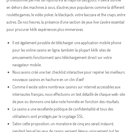
en dehors des machines à sous, d’autres jeux populaires comme la different
roulette games, le vidéo poker, le blackjack, votre baccara et the craps, entre
autres. De nos heures, la présence d’une section de jeux live s’avère essential
pour procurer kklk expériences plus immersives.
Il est également possible de télécharger une application mobile phone
pour les online casino en ligne, também la plupart kklk sites de
amusements fonctionnent sans téléchargement direct sur votre
navigateur mobile.
Nous avons créé une tier checklist interactive pour repérer les meilleurs
nouveaux casinos en hachure en un clin d’œil!
Comme il existe sobre nombreux casinos sur internet accessibles aux
internautes français, nous effectuons un test détaillé de chaque web-site
de jeux ou donnons une take note honnête en fonction des résultats.
Le casino a une excellente politique de confidentialité et tous des
utilisateurs sont protégés par le cryptage SSL.
Selon cette proposition, un moratoire de cinq ans serait instauré,
pendant lequel les jeux de casino seraient légaux uniquement put les