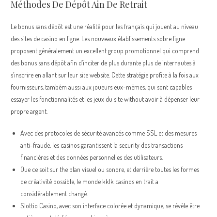
Méthodes De Dépôt Ain De Retrait
Le bonus sans dépôt est une réalité pour les français qui jouent au niveau
des sites de casino en ligne. Les nouveaux établissements sobre ligne
proposent généralement un excellent group promotionnel qui comprend
des bonus sans dépôt afin d’inciter de plus durante plus de internautes à
s’inscrire en allant sur leur site website. Cette stratégie profite à la fois aux
fournisseurs, também aussi aux joueurs eux-mêmes, qui sont capables
essayer les fonctionnalités et les jeux du site without avoir à dépenser leur
propre argent.
Avec des protocoles de sécurité avancés comme SSL et des mesures
anti-fraude, les casinos garantissent la security des transactions
financières et des données personnelles des utilisateurs.
Que ce soit sur the plan visuel ou sonore, et derrière toutes les formes
de créativité possible, le monde kklk casinos en trait a
considérablement changé.
Slottio Casino, avec son interface colorée et dynamique, se révèle être