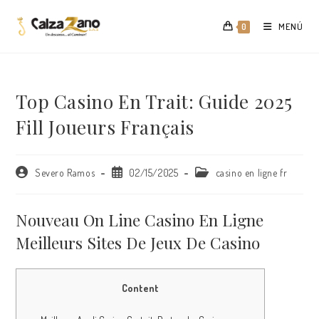
Saltar
al
MENÚ
0
contenido
Top Casino En Trait: Guide 2025
Fill Joueurs Français
Autor
Publicación
Categoría
Severo Ramos
02/15/2025
casino en ligne fr
de
de
de
la
la
la
entrada:
entrada:
entrada:
Nouveau On Line Casino En Ligne
Meilleurs Sites De Jeux De Casino
Content