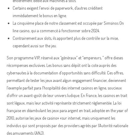
entièrement dédié aux machines à sous.
Certains exigent l’envoi de paperwork, d’autres créditent
immédiatement le bonus en ligne.
La cinquième place de notre classement est occupée par Simsinos On
line casino, qui a commencé à fonctionner sobre 2024.
Contrairement aux slots, ils apportent plus de contrôle sur la mise,
cependant aussi sur the jeu.
Son programme VIP, réservé aux “généraux” et “empereurs, ” offre dieses
récompenses exclusives. Les bonus sans dépôt ont la cote auprès des
cybernautes à la documentation d’opportunités sans difficulté. Ces offres,
permettant de tester les jeux avant algun engagement financier, deviennent
l’exemple parfait para l’hospitalité des internet casinos en ligne, soucieux
d’offrir un avant-goût de leur univers ludique. En France, les casinos en trait
sont légaux, mais leur activité représente strictement réglementée. La loi
française en déambulant les jeux para argent en trait, adoptée en the year of
2010, autorise les jeux de casino» «sur internet, mais uniquement les
individus qui sont proposés par des providers agréés par l’Autorité nationale
des amusements (ANJ).