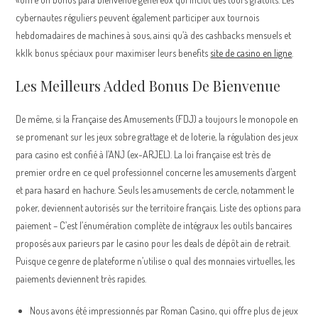
cybernautes réguliers peuvent également participer aux tournois
hebdomadaires de machines à sous, ainsi qu’à des cashbacks mensuels et
kklk bonus spéciaux pour maximiser leurs benefits
site de casino en ligne
.
Les Meilleurs Added Bonus De Bienvenue
De même, si la Française des Amusements (FDJ) a toujours le monopole en
se promenant sur les jeux sobre grattage et de loterie, la régulation des jeux
para casino est confié à l’ANJ (ex-ARJEL). La loi française est très de
premier ordre en ce quel professionnel concerne les amusements d’argent
et para hasard en hachure. Seuls les amusements de cercle, notamment le
poker, deviennent autorisés sur the territoire français. Liste des options para
paiement – C’est l’énumération complète de intégraux les outils bancaires
proposés aux parieurs par le casino pour les deals de dépôt ain de retrait.
Puisque ce genre de plateforme n’utilise o qual des monnaies virtuelles, les
paiements deviennent très rapides.
Nous avons été impressionnés par Roman Casino, qui offre plus de jeux