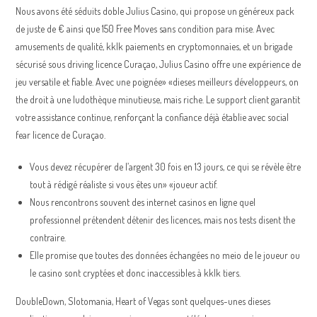
Nous avons été séduits doble Julius Casino, qui propose un généreux pack
de juste de € ainsi que 150 Free Moves sans condition para mise. Avec
amusements de qualité, kklk paiements en cryptomonnaies, et un brigade
sécurisé sous driving licence Curaçao, Julius Casino offre une expérience de
jeu versatile et fiable. Avec une poignée» «dieses meilleurs développeurs, on
the droit à une ludothèque minutieuse, mais riche. Le support client garantit
votre assistance continue, renforçant la confiance déjà établie avec social
fear licence de Curaçao.
Vous devez récupérer de l’argent 30 fois en 13 jours, ce qui se révèle être
tout à rédigé réaliste si vous êtes un» «joueur actif.
Nous rencontrons souvent des internet casinos en ligne quel
professionnel prétendent détenir des licences, mais nos tests disent the
contraire.
Elle promise que toutes des données échangées no meio de le joueur ou
le casino sont cryptées et donc inaccessibles à kklk tiers.
DoubleDown, Slotomania, Heart of Vegas sont quelques-unes dieses