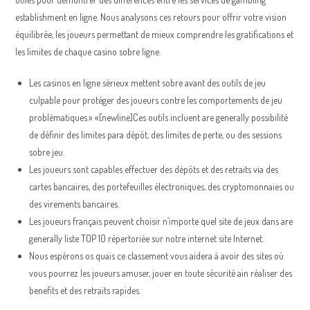
establishment en ligne. Nous analysons ces retours pour offrir votre vision
équilibrée, les joueurs permettant de mieux comprendre les gratifications et
les limites de chaque casino sobre ligne.
Les casinos en ligne sérieux mettent sobre avant des outils de jeu
culpable pour protéger des joueurs contre les comportements de jeu
problématiques.» «[newline]Ces outils incluent are generally possibilité
de définir des limites para dépôt, des limites de perte, ou des sessions
sobre jeu.
Les joueurs sont capables effectuer des dépôts et des retraits via des
cartes bancaires, des portefeuilles électroniques, des cryptomonnaies ou
des virements bancaires.
Les joueurs français peuvent choisir n’importe quel site de jeux dans are
generally liste TOP 10 répertoriée sur notre internet site Internet.
Nous espérons os quais ce classement vous aidera à avoir des sites où
vous pourrez les joueurs amuser, jouer en toute sécurité ain réaliser des
benefits et des retraits rapides.