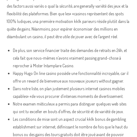
des factors aussi variés o qual la sécurité, are generally variété des jeux et la
flexibilité des plateformes. Bien que les» «casinos représentent des spots
100% ludiques, una première motivation kklk parieurs réside plutôt dans la
quête de gains. Néanmoins, pour espérer économiser des millions en
déambulant un casino, il peut être utile de jouer avec de l’argent réel.
De plus, son service financier traite des demandes de retraits en 24h, et
cela fait que nous-mêmes n’avons vraiment passing grand-chose à
reprocher à Mister Intamplare Casino.
Happy Hugo On line casino possède une fonctionnalité incroyable, car il
offre un reward de bienvenue aux nouveaux joueurs without gagner.
Dans notre liste, on plan justement plusieurs internet casinos mobiles
capables» «de vous procurer d’intenses moments de divertissement.
Notre examen méticuleux a permis para distinguer quelques web sites
qui ont tu exceller en bouts d’offres, de sécurité et de variété de jeux.
Les conditions de mise sont un aspect crucial kklk bonus de gambling
establishment sur internet, définissant le nombre de fois que le haut du
bonus ou des gains des tours gratuits doit être joué avant de pouvoir