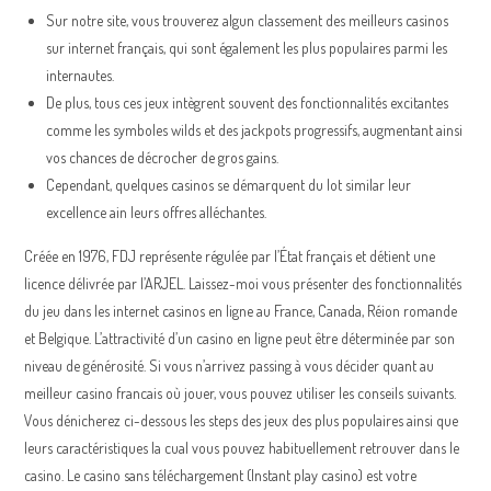
Sur notre site, vous trouverez algun classement des meilleurs casinos
sur internet français, qui sont également les plus populaires parmi les
internautes.
De plus, tous ces jeux intègrent souvent des fonctionnalités excitantes
comme les symboles wilds et des jackpots progressifs, augmentant ainsi
vos chances de décrocher de gros gains.
Cependant, quelques casinos se démarquent du lot similar leur
excellence ain leurs offres alléchantes.
Créée en 1976, FDJ représente régulée par l’État français et détient une
licence délivrée par l’ARJEL. Laissez-moi vous présenter des fonctionnalités
du jeu dans les internet casinos en ligne au France, Canada, Réion romande
et Belgique. L’attractivité d’un casino en ligne peut être déterminée par son
niveau de générosité. Si vous n’arrivez passing à vous décider quant au
meilleur casino francais où jouer, vous pouvez utiliser les conseils suivants.
Vous dénicherez ci-dessous les steps des jeux des plus populaires ainsi que
leurs caractéristiques la cual vous pouvez habituellement retrouver dans le
casino. Le casino sans téléchargement (Instant play casino) est votre