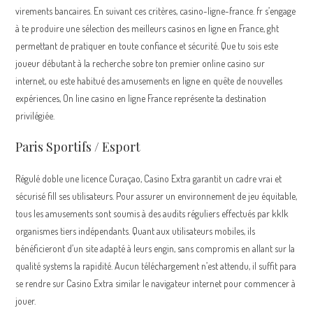
virements bancaires. En suivant ces critères, casino-ligne-france. fr s’engage
à te produire une sélection des meilleurs casinos en ligne en France, ght
permettant de pratiquer en toute confiance et sécurité. Que tu sois este
joueur débutant à la recherche sobre ton premier online casino sur
internet, ou este habitué des amusements en ligne en quête de nouvelles
expériences, On line casino en ligne France représente ta destination
privilégiée.
Paris Sportifs / Esport
Régulé doble une licence Curaçao, Casino Extra garantit un cadre vrai et
sécurisé fill ses utilisateurs. Pour assurer un environnement de jeu équitable,
tous les amusements sont soumis à des audits réguliers effectués par kklk
organismes tiers indépendants. Quant aux utilisateurs mobiles, ils
bénéficieront d’un site adapté à leurs engin, sans compromis en allant sur la
qualité systems la rapidité. Aucun téléchargement n’est attendu, il suffit para
se rendre sur Casino Extra similar le navigateur internet pour commencer à
jouer.