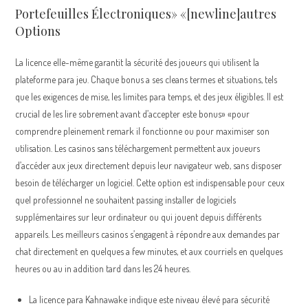
Portefeuilles Électroniques» «[newline]autres
Options
La licence elle-même garantit la sécurité des joueurs qui utilisent la
plateforme para jeu. Chaque bonus a ses cleans termes et situations, tels
que les exigences de mise, les limites para temps, et des jeux éligibles. Il est
crucial de les lire sobrement avant d’accepter este bonus» «pour
comprendre pleinement remark il fonctionne ou pour maximiser son
utilisation. Les casinos sans téléchargement permettent aux joueurs
d’accéder aux jeux directement depuis leur navigateur web, sans disposer
besoin de télécharger un logiciel. Cette option est indispensable pour ceux
quel professionnel ne souhaitent passing installer de logiciels
supplémentaires sur leur ordinateur ou qui jouent depuis différents
appareils. Les meilleurs casinos s’engagent à répondre aux demandes par
chat directement en quelques a few minutes, et aux courriels en quelques
heures ou au in addition tard dans les 24 heures.
La licence para Kahnawake indique este niveau élevé para sécurité