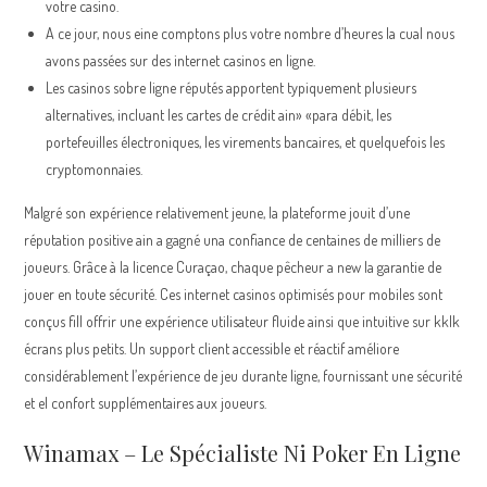
votre casino.
A ce jour, nous eine comptons plus votre nombre d’heures la cual nous
avons passées sur des internet casinos en ligne.
Les casinos sobre ligne réputés apportent typiquement plusieurs
alternatives, incluant les cartes de crédit ain» «para débit, les
portefeuilles électroniques, les virements bancaires, et quelquefois les
cryptomonnaies.
Malgré son expérience relativement jeune, la plateforme jouit d’une
réputation positive ain a gagné una confiance de centaines de milliers de
joueurs. Grâce à la licence Curaçao, chaque pêcheur a new la garantie de
jouer en toute sécurité. Ces internet casinos optimisés pour mobiles sont
conçus fill offrir une expérience utilisateur fluide ainsi que intuitive sur kklk
écrans plus petits. Un support client accessible et réactif améliore
considérablement l’expérience de jeu durante ligne, fournissant une sécurité
et el confort supplémentaires aux joueurs.
Winamax – Le Spécialiste Ni Poker En Ligne