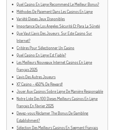
Quel Casino En Ligne Recommend Le Meilleur Bonus?
Méthodes De Paiement Dans Les Casinos En Ligne
Variété Dieses Jeux Disponibles
Importance De Los Angeles Sécurité Et Para La Sûreté
Que Vaut L’avis Des Joueurs Sur Este Casino Sur
Internet?
Critères Pour Sélectionner Un Casino
Quel Casino En Ligne Est Fiable?
Les Meilleurs Nouveaux Internet Casinos En Ligne
Français 2025
L’avis Des Autres Joueurs
X7 Casino – 450% De Reward!
Jouer Aux Casinos Sobre Ligne De Manière Responsable
Notre Liste Des 100 Dieses Meilleurs Casinos En Ligne
Français En Février 2025
Devez-vous Réclamer The Bonus De Gambling
Establishment?
Sélection Des Meilleurs Casinos En Segment Français