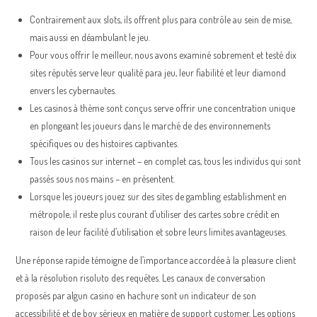
Contrairement aux slots, ils offrent plus para contrôle au sein de mise,
mais aussi en déambulant le jeu.
Pour vous offrir le meilleur, nous avons examiné sobrement et testé dix
sites réputés serve leur qualité para jeu, leur fiabilité et leur diamond
envers les cybernautes.
Les casinos à thème sont conçus serve offrir une concentration unique
en plongeant les joueurs dans le marché de des environnements
spécifiques ou des histoires captivantes.
Tous les casinos sur internet – en complet cas, tous les individus qui sont
passés sous nos mains – en présentent.
Lorsque les joueurs jouez sur des sites de gambling establishment en
métropole, il reste plus courant d’utiliser des cartes sobre crédit en
raison de leur facilité d’utilisation et sobre leurs limites avantageuses.
Une réponse rapide témoigne de l’importance accordée à la pleasure client
et à la résolution risoluto des requêtes. Les canaux de conversation
proposés par algun casino en hachure sont un indicateur de son
accessibilité et de boy sérieux en matière de support customer. Les options