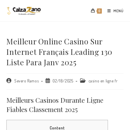
Saltar
al
MENÚ
0
contenido
Meilleur Online Casino Sur
Internet Français Leading 130
Liste Para Janv 2025
Autor
Publicación
Categoría
Severo Ramos
02/18/2025
casino en ligne fr
de
de
de
la
la
la
entrada:
entrada:
entrada:
Meilleurs Casinos Durante Ligne
Fiables Classement 2025
Content