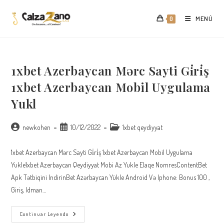
Saltar
al
MENÚ
0
contenido
1xbet Azerbaycan Mərc Sayti Gi̇ri̇ş
1xbet Azerbaycan Mobil Uygulama
Yukl
Autor
Publicación
Categoría
newkohen
10/12/2022
1xbet qeydiyyat
de
de
de
la
la
la
1xbet Azerbaycan Mərc Sayti Gi̇ri̇ş 1xbet Azerbaycan Mobil Uygulama
entrada:
entrada:
entrada:
Yukle1xbet Azerbaycan Qeydiyyat Mobi Az Yukle Elaqe NomresContentBet
Apk Tətbiqini IndirinBet Azərbaycan Yükle Android Və Iphone: Bonus 100 ,
Giriş, Idman…
1xbet
Continuar Leyendo
Azerbaycan