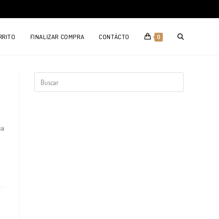
TOGGLE
RRITO
FINALIZAR COMPRA
CONTÁCTO
0
WEBSITE
SEARCH
на