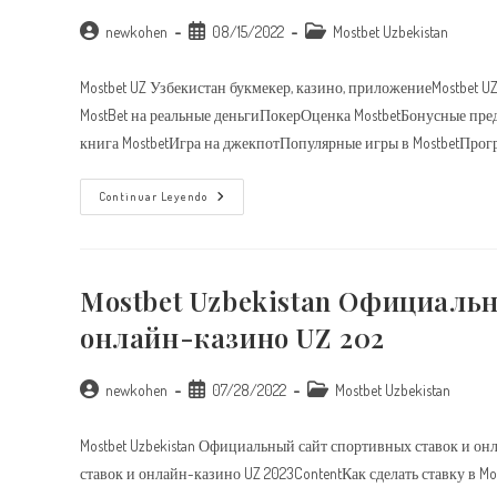
Autor
Publicación
Categoría
newkohen
08/15/2022
Mostbet Uzbekistan
de
de
de
la
la
la
Mostbet UZ Узбекистан букмекер, казино, приложениеMostbet 
entrada:
entrada:
entrada:
MostBet на реальные деньгиПокерОценка MostbetБонусные пр
книга MostbetИгра на джекпотПопулярные игры в MostbetПро
Mostbet
Continuar Leyendo
UZ
Узбекистан
Букмекер,
Казино,
Приложени
Mostbet Uzbekistan Официаль
онлайн-казино UZ 202
Autor
Publicación
Categoría
newkohen
07/28/2022
Mostbet Uzbekistan
de
de
de
la
la
la
Mostbet Uzbekistan Официальный сайт спортивных ставок и он
entrada:
entrada:
entrada:
ставок и онлайн-казино UZ 2023ContentКак сделать ставку в M