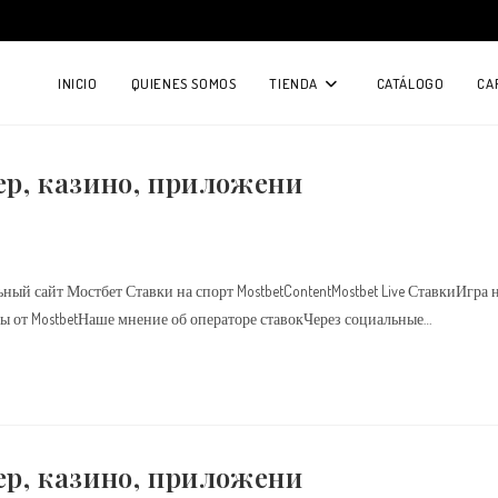
INICIO
QUIENES SOMOS
TIENDA
CATÁLOGO
CA
ер, казино, приложени
ый сайт Мостбет Ставки на спорт MostbetContentMostbet Live СтавкиИгра 
ы от MostbetНаше мнение об операторе ставокЧерез социальные…
ер, казино, приложени