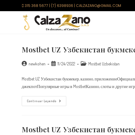
Saltar
315 368 5677 | (7) 6398936 | CALZAZANO@GMAIL.COM
al
contenido
Mostbet UZ Узбекистан букмек
Autor
Publicación
Categoría
newkohen
11/24/2022
Mostbet Uzbekistan
de
de
de
la
la
la
Mostbet UZ Узбекистан букмекер, казино, приложениеОфициальн
entrada:
entrada:
entrada:
джекпотПопулярные игры в MostbetКазино, слоты и другие игр
Mostbet
Continuar Leyendo
UZ
Узбекистан
Букмекер,
Казино,
Приложени
Mostbet UZ Узбекистан букмек