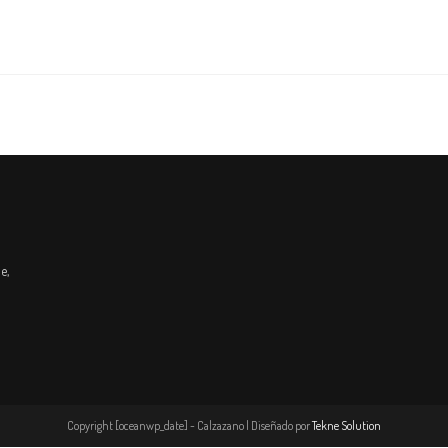
e,
Copyright [oceanwp_date] - Calzazano | Diseñado por
Tekne Solution