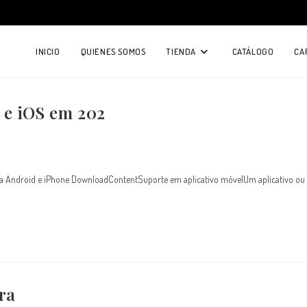
INICIO
QUIENES SOMOS
TIENDA
CATÁLOGO
CA
 e iOS em 202
a Android e iPhone DownloadContentSuporte em aplicativo móvelUm aplicativo ou
ra