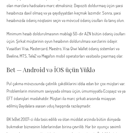
olan mərclərə hadisələrə mərc etməlisiniz. Depoziti doldurmaq üçün şəxsi
hesabınıza daxil olmaq və ya qeydiyyatdan keçmək lazımdır. Sonra, şəxsi
hesabınızda ödəniş nöqtəsini seçin və mövcud ödəniş üsulları ilə tanış olun.
Minimum hesab doldurulmasının məbləği 50-dir AZN bütün ödəniş üsulları
üçün. Şirkət müştərinin oyun hesabının doldurulması xərclərini ödəyir.
Vəsaitləri Visa, Mastercard, Maestro, Visa Qiwi Wallet ödəniş sistemləri və
Beeline, MTS, Tele2 və Megafon mobil operatorları vasitəsilə çıxarmaq olar.
Bet — Android və İOS üçün Yüklə
Pul çəkmə mövzusunda çətinlik çəkdiklərini iddia edən bir çox müştəri var.
Problemlərin minimum səviyyədə olması üçün, ümumiyyətlə Ecopayz və ya
EFT ödənişləri məsləhətdir. Müştəri ilə mərc şirkəti arasında müəyyən
edilmiş Qaydalara əsasən uduş haqqında razılaşmadır.
BK 1xBet 2007-ci ildə təsis edilib və ötən müddət ərzində bütün dünyada
bukmeker biznesinin liderlərindən birinə çevrilib. Hər bir oyunçu sevimli