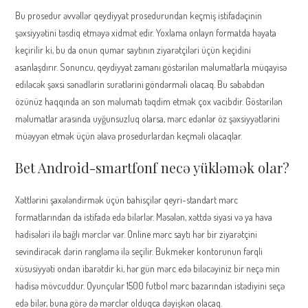
Bu prosedur əvvəllər qeydiyyat prosedurundan keçmiş istifadəçinin
şəxsiyyətini təsdiq etməyə xidmət edir. Yoxlama onlayn formatda həyata
keçirilir ki, bu da onun qumar saytının ziyarətçiləri üçün keçidini
asanlaşdırır. Sonuncu, qeydiyyat zamanı göstərilən məlumatlarla müqayisə
ediləcək şəxsi sənədlərin surətlərini göndərməli olacaq. Bu səbəbdən
özünüz haqqında ən son məlumatı təqdim etmək çox vacibdir. Göstərilən
məlumatlar arasında uyğunsuzluq olarsa, mərc edənlər öz şəxsiyyətlərini
müəyyən etmək üçün əlavə prosedurlardan keçməli olacaqlar.
Bet Android-smartfonf necə yükləmək olar?
Xəttlərini şaxələndirmək üçün bahisçilər qeyri-standart mərc
formatlarından da istifadə edə bilərlər. Məsələn, xəttdə siyasi və ya hava
hadisələri ilə bağlı mərclər var. Online mərc saytı hər bir ziyarətçini
sevindirəcək dərin rəngləmə ilə seçilir. Bukmeker kontorunun fərqli
xüsusiyyəti ondan ibarətdir ki, hər gün mərc edə biləcəyiniz bir neçə min
hadisə mövcuddur. Oyunçular 1500 futbol mərc bazarından istədiyini seçə
edə bilər, buna görə də mərclər olduqca dəyişkən olacaq.