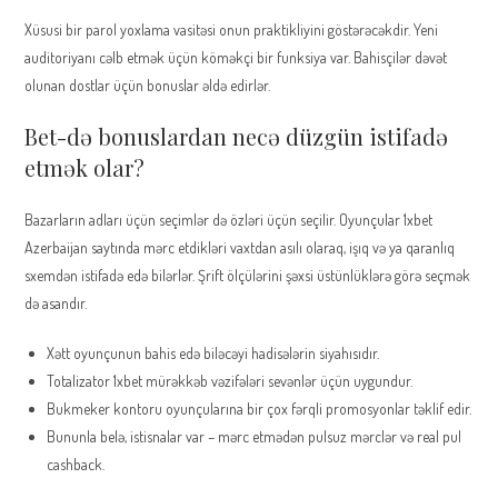
Xüsusi bir parol yoxlama vasitəsi onun praktikliyini göstərəcəkdir. Yeni
auditoriyanı cəlb etmək üçün köməkçi bir funksiya var. Bahisçilər dəvət
olunan dostlar üçün bonuslar əldə edirlər.
Bet-də bonuslardan necə düzgün istifadə
etmək olar?
Bazarların adları üçün seçimlər də özləri üçün seçilir. Oyunçular 1xbet
Azerbaijan saytında mərc etdikləri vaxtdan asılı olaraq, işıq və ya qaranlıq
sxemdən istifadə edə bilərlər. Şrift ölçülərini şəxsi üstünlüklərə görə seçmək
də asandır.
Xətt oyunçunun bahis edə biləcəyi hadisələrin siyahısıdır.
Totalizator 1xbet mürəkkəb vəzifələri sevənlər üçün uygundur.
Bukmeker kontoru oyunçularına bir çox fərqli promosyonlar təklif edir.
Bununla belə, istisnalar var – mərc etmədən pulsuz mərclər və real pul
cashback.