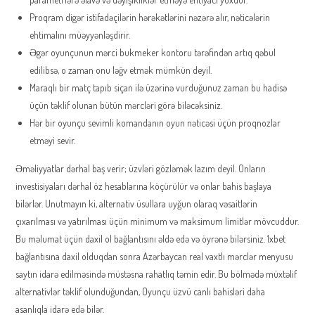
Proqram digər istifadəçilərin hərəkətlərini nəzərə alır, nəticələrin
ehtimalını müəyyənləşdirir.
Əgər oyunçunun mərci bukmeker kontoru tərəfindən artıq qəbul
edilibsə, o zaman onu ləğv etmək mümkün deyil.
Maraqlı bir matç tapıb siçan ilə üzərinə vurduğunuz zaman bu hadisə
üçün təklif olunan bütün mərcləri görə biləcəksiniz.
Hər bir oyunçu sevimli komandanın oyun nəticəsi üçün proqnozlar
etməyi sevir.
Əməliyyatlar dərhal baş verir; üzvləri gözləmək lazım deyil. Onların
investisiyaları dərhal öz hesablarına köçürülür və onlar bahis başlaya
bilərlər. Unutmayın ki, alternativ üsullara uyğun olaraq vəsaitlərin
çıxarılması və yatırılması üçün minimum və maksimum limitlər mövcuddur.
Bu məlumat üçün daxil ol bağlantısını əldə edə və öyrənə bilərsiniz. 1xbet
bağlantısına daxil olduqdan sonra Azərbaycan real vaxtlı mərclər menyusu
saytın idarə edilməsində müstəsna rahatlıq təmin edir. Bu bölmədə müxtəlif
alternativlər təklif olunduğundan, Oyunçu üzvü canlı bahisləri daha
asanlıqla idarə edə bilər.