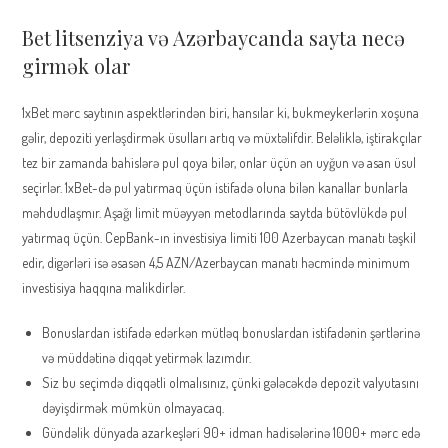
Bet litsenziya və Azərbaycanda sayta necə
girmək olar
1xBet mərc saytının aspektlərindən biri, hansılar ki, bukmеykеrlərin xoşuna
gəlir, depoziti yerləşdirmək üsulları artıq və müxtəlifdir. Beləliklə, iştirakçılar
tez bir zamanda bahislərə pul qoya bilər, onlar üçün ən uyğun və asan üsul
seçirlər. 1xBet-də pul yatırmaq üçün istifadə oluna bilən kanallar bunlarla
məhdudlaşmır. Aşağı limit müəyyən metodlarında saytda bütövlükdə pul
yatırmaq üçün. CepBank-ın investisiya limiti 100 Azerbaycan manatı təşkil
edir, digərləri isə əsasən 4,5 AZN/Azerbaycan manatı həcmində minimum
investisiya haqqına malikdirlər.
Bonuslardan istifadə edərkən mütləq bonuslardan istifadənin şərtlərinə
və müddətinə diqqət yetirmək lazımdır.
Siz bu seçimdə diqqətli olmalısınız, çünki gələcəkdə depozit valyutasını
dəyişdirmək mümkün olmayacaq.
Gündəlik dünyada azarkeşləri 90+ idman hadisələrinə 1000+ mərc edə