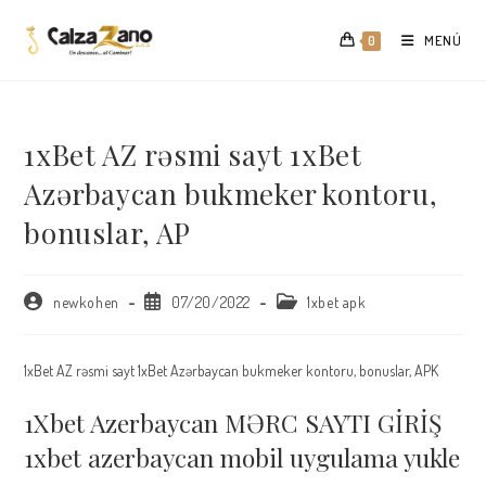
Saltar
al
MENÚ
0
contenido
1xBet AZ rəsmi sayt 1xBet
Azərbaycan bukmeker kontoru,
bonuslar, AP
Autor
Publicación
Categoría
newkohen
07/20/2022
1xbet apk
de
de
de
la
la
la
entrada:
entrada:
entrada:
1xBet AZ rəsmi sayt 1xBet Azərbaycan bukmeker kontoru, bonuslar, APK
1Xbet Azerbaycan MƏRC SAYTI GİRİŞ
1xbet azerbaycan mobil uygulama yukle