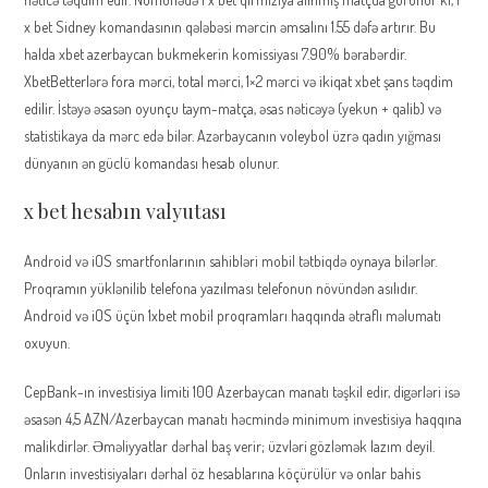
x bet Sidney komandasının qələbəsi mərcin əmsalını 1.55 dəfə artırır. Bu
halda xbet azerbaycan bukmekerin komissiyası 7.90% bərabərdir.
XbetBetterlərə fora mərci, total mərci, 1×2 mərci və ikiqat xbet şans təqdim
edilir. İstəyə əsasən oyunçu taym-matça, əsas nəticəyə (yekun + qalib) və
statistikaya da mərc edə bilər. Azərbaycanın voleybol üzrə qadın yığması
dünyanın ən güclü komandası hesab olunur.
x bet hesabın valyutası
Android və iOS smartfonlarının sahibləri mobil tətbiqdə oynaya bilərlər.
Proqramın yüklənilib telefona yazılması telefonun növündən asılıdır.
Android və iOS üçün 1xbet mobil proqramları haqqında ətraflı məlumatı
oxuyun.
CepBank-ın investisiya limiti 100 Azerbaycan manatı təşkil edir, digərləri isə
əsasən 4,5 AZN/Azerbaycan manatı həcmində minimum investisiya haqqına
malikdirlər. Əməliyyatlar dərhal baş verir; üzvləri gözləmək lazım deyil.
Onların investisiyaları dərhal öz hesablarına köçürülür və onlar bahis