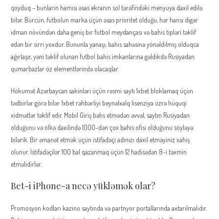
qoyduq – bunların hamısı əsas ekranın sol tərəfindəki menyuya daxil edilə
bilər. Bürcün, futbolun marka üçün əsas prioritet olduğu, hər hansı digər
idman növündən daha geniş bir futbol meydançası və bahis tipləri təklif
edən bir sirri yoxdur. Bununla yanaşı, bahis sahəsinə yönəldilmiş olduqca
ağırlaşır, yəni təklif olunan futbol bahis imkanlarına gəldikdə Rusiyadan
qumarbazlar öz elementlərində olacaqlar.
Hökumət Azərbaycan sakinləri üçün rəsmi saytı 1xbet bloklamaq üçün
tədbirlər görə bilər. 1xbet rəhbərliyi beynəlxalq lisenziya üzrə hüquqi
xidmətlər təklif edir. Mobil Giriş bəhs etmədən əvvəl, saytın Rusiyadan
olduğunu və ölkə daxilində 1000-dən çox bahis ofisi olduğunu söyləyə
bilərik. Bir əmanət etmək üçün istifadəçi adınızı daxil etməyiniz xahiş
olunur. İstifadəçilər 100 bal qazanmaq üçün 12 hadisədən 8-i təxmin
etməlidirlər.
Bet-i iPhone-a necə yükləmək olar?
Promosyon kodları kazino saytında və partnyor portallarında axtarılmalıdır.