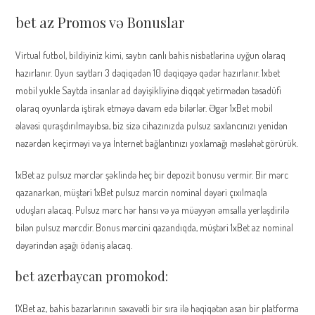
bet az Promos və Bonuslar
Virtual futbol, bildiyiniz kimi, saytın canlı bahis nisbətlərinə uyğun olaraq
hazırlanır. Oyun saytları 3 dəqiqədən 10 dəqiqəyə qədər hazırlanır. 1xbet
mobil yukle Saytda insanlar ad dəyişikliyinə diqqət yetirmədən təsadüfi
olaraq oyunlarda iştirak etməyə davam edə bilərlər. Əgər 1xBet mobil
əlavəsi quraşdırılmayıbsa, biz sizə cihazınızda pulsuz saxlancınızı yenidən
nəzərdən keçirməyi və ya İnternet bağlantınızı yoxlamağı məsləhət görürük.
1xBet az pulsuz mərclər şəklində heç bir depozit bonusu vermir. Bir mərc
qazanarkən, müştəri 1xBet pulsuz mərcin nominal dəyəri çıxılmaqla
uduşları alacaq. Pulsuz mərc hər hansı və ya müəyyən əmsalla yerləşdirilə
bilən pulsuz mərcdir. Bonus mərcini qazandıqda, müştəri 1xBet az nominal
dəyərindən aşağı ödəniş alacaq.
bet azerbaycan promokod:
1XBet az, bahis bazarlarının səxavətli bir sıra ilə həqiqətən asan bir platforma