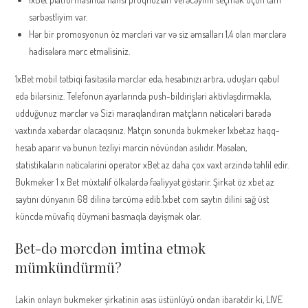
sərbəstliyim var.
Hər bir promosyonun öz mərcləri var və siz əmsalları 1,4 olan mərclərə
hadisələrə mərc etməlisiniz.
1xBet mobil tətbiqi fasitəsilə mərclər edə, hesabınızı artıra, uduşları qəbul
edə bilərsiniz. Telefonun ayarlarında push-bildirişləri aktivləşdirməklə,
udduğunuz mərclər və Sizi maraqlandıran matçların nəticələri barədə
vaxtında xəbərdar olacaqsınız. Matçın sonunda bukmeker 1xbet.az haqq-
hesab aparır və bunun tezliyi mərcin növündən asılıdır. Məsələn,
statistikaların nəticələrini operator xBet az daha çox vaxt ərzində təhlil edir.
Bukmeker 1 x Bet müxtəlif ölkələrdə fəaliyyət göstərir. Şirkət öz xbet az
saytını dünyanın 68 dilinə tərcümə edib.1xbet com saytın dilini sağ üst
küncdə müvafiq düyməni basmaqla dəyişmək olar.
Bet-də mərcdən imtina etmək
mümkündürmü?
Lakin onlayn bukmeker şirkətinin əsas üstünlüyü ondan ibarətdir ki, LIVE