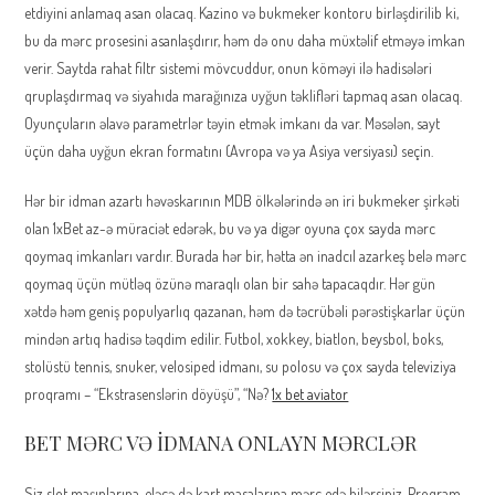
etdiyini anlamaq asan olacaq. Kazino və bukmeker kontoru birləşdirilib ki,
bu da mərc prosesini asanlaşdırır, həm də onu daha müxtəlif etməyə imkan
verir. Saytda rahat filtr sistemi mövcuddur, onun köməyi ilə hadisələri
qruplaşdırmaq və siyahıda marağınıza uyğun təklifləri tapmaq asan olacaq.
Oyunçuların əlavə parametrlər təyin etmək imkanı da var. Məsələn, sayt
üçün daha uyğun ekran formatını (Avropa və ya Asiya versiyası) seçin.
Hər bir idman azartı həvəskarının MDB ölkələrində ən iri bukmeker şirkəti
olan 1xBet az-ə müraciət edərək, bu və ya digər oyuna çox sayda mərc
qoymaq imkanları vardır. Burada hər bir, hətta ən inadcıl azarkeş belə mərc
qoymaq üçün mütləq özünə maraqlı olan bir sahə tapacaqdır. Hər gün
xətdə həm geniş populyarlıq qazanan, həm də təcrübəli pərəstişkarlar üçün
mindən artıq hadisə təqdim edilir. Futbol, xokkey, biatlon, beysbol, boks,
stolüstü tennis, snuker, velosiped idmanı, su polosu və çox sayda televiziya
proqramı – “Ekstrasenslərin döyüşü”, “Nə?
1x bet aviator
BET MƏRC VƏ İDMANA ONLAYN MƏRCLƏR
Siz slot maşınlarına, eləcə də kart masalarına mərc edə bilərsiniz. Proqram