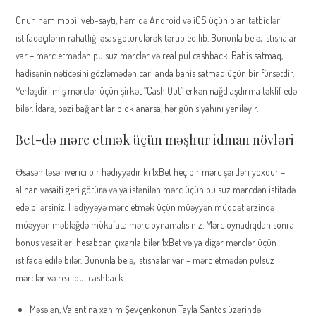
Onun həm mobil veb-saytı, həm də Android və iOS üçün olan tətbiqləri
istifadəçilərin rahatlığı əsas götürülərək tərtib edilib. Bununla belə, istisnalar
var – mərc etmədən pulsuz mərclər və real pul cashback. Bahis satmaq,
hadisənin nəticəsini gözləmədən cari anda bahis satmaq üçün bir fürsətdir.
Yerləşdirilmiş mərclər üçün şirkət “Cash Out” erkən nağdlaşdırma təklif edə
bilər. İdarə, bəzi bağlantılar bloklanarsa, hər gün siyahını yeniləyir.
Bet-də mərc etmək üçün məşhur idman növləri
Əsasən təsəlliverici bir hədiyyədir ki 1xBet heç bir mərc şərtləri yoxdur –
alınan vəsaiti geri götürə və ya istənilən mərc üçün pulsuz mərcdən istifadə
edə bilərsiniz. Hədiyyəyə mərc etmək üçün müəyyən müddət ərzində
müəyyən məbləğdə mükafata mərc oynamalısınız. Mərc oynadıqdan sonra
bonus vəsaitləri hesabdan çıxarıla bilər 1xBet və ya digər mərclər üçün
istifadə edilə bilər. Bununla belə, istisnalar var – mərc etmədən pulsuz
mərclər və real pul cashback.
Məsələn, Valentina xanım Şevçenkonun Tayla Santos üzərində