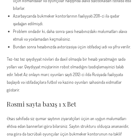
üçün komandalar və oyunçular haqqında əlavə statistikadan istifadə edə
bilərlər.
Azərbaycanda bukmeker kontorlarının fəaliyyəti 2011-ci ilə qədər
qadağan edilmişdi.
Problem ondadır ki, daha sonra şəxsi hesabınızdakı məlumatları əlavə
etməli və yoxlamadan keçməlisiniz.
Bundan sonra hesabınızda avtorizasiya üçün istifadəçi adı və şifrə verilir.
Tez-tez tez qeydiyyat növləri də daxil olmaqla bir hesab yaratmağın sadə
yolları var. Qeydiyyat müştərinin robot olmadığını təsdiqləməyinizi tələb
edir. 1xbet Az onlayn mərc oyunları sayti 2012-ci ildə Rusiyada fəaliyyətə
başlayıb və istifadəçilərə futbol və kazino oyunları sahəsində xidmətlər
göstərir.
Rəsmi sayta baxış 1 x Bet
Əsas səhifədə siz qumar saytının ziyarətçiləri üçün ən uyğun məlumatları
ehtiva edən bannerləri görə bilərsiniz. Saytın strukturu olduqca ənənəvidir,
ona görə də təcrübəli oyunçular üçün bukmeker kontorunun nə təklif