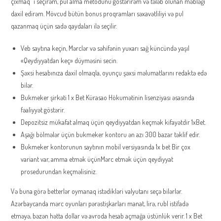
çıxmaq” ı seçirəm, pul alma metodunu göstərirəm və tələb olunan məbləği
daxil edirəm. Mövcud bütün bonus proqramları səxavətliliyi və pul
qazanmaq üçün sadə qaydaları ilə seçilir.
Veb saytına keçin, Mərclər və səhifənin yuxarı sağ küncündə yaşıl
«Qeydiyyatdan keç» düyməsini secin.
Şəxsi hesabınıza daxil olmaqla, oyunçu şəxsi məlumatlarını redaktə edə
bilər.
Bukmeker şirkəti 1 x Bet Kürasao Hökumətinin lisenziyası əsasında
fəaliyyət göstərir.
Depozitsiz mükafat almaq üçün qeydiyyatdan keçmək kifayətdir 1xBet.
Aşağı bölmələr üçün bukmeker kontoru ən azı 300 bazar təklif edir.
Bukmeker kontorunun saytının mobil versiyasında 1x bet Bir çox
variant var, amma etmək üçünMərc etmək üçün qeydiyyat
prosedurundan keçməlisiniz.
Və buna görə betterlər oymanaq istədikləri valyutanı seçə bilərlər.
Azərbaycanda mərc oyunları pərəstişkarları manat, lirə, rubl istifadə
etməyə, bəzən hətta dollar və avroda hesab açmağa üstünlük verir. 1 x Bet