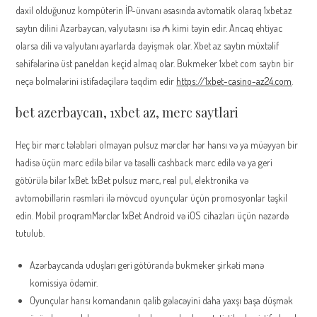
daxil olduğunuz kompüterin İP-ünvanı əsasında avtomatik olaraq 1xbet.az
saytın dilini Azərbaycan, valyutasını isə ₼ kimi təyin edir. Ancaq ehtiyac
olarsa dili və valyutanı ayarlarda dəyişmək olar. Xbet az saytın müxtəlif
səhifələrinə üst paneldən keçid almaq olar. Bukmeker 1xbet com saytın bir
neçə bolmələrini istifadəçilərə təqdim edir
https://1xbet-casino-az24.com
.
bet azerbaycan, 1xbet az, merc saytlari
Heç bir mərc tələbləri olmayan pulsuz mərclər hər hansı və ya müəyyən bir
hadisə üçün mərc edilə bilər və təsəlli cashback mərc edilə və ya geri
götürülə bilər 1xBet. 1xBet pulsuz mərc, real pul, elektronika və
avtomobillərin rəsmləri ilə mövcud oyunçular üçün promosyonlar təşkil
edin. Mobil proqramMərclər 1xBet Android və iOS cihazları üçün nəzərdə
tutulub.
Azərbaycanda uduşları geri götürəndə bukmeker şirkəti mənə
komissiya ödəmir.
Oyunçular hansı komandanın qalib gələcəyini daha yaxşı başa düşmək