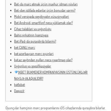
Bet-də mərc etmək üçün məşhur idman növləri
Bet-dən istifadə edənlər üçün bonuslar varmı?
Mobil versiyada qeydiyyatın xüsusiyyətləri
Bet Android-smartfonf necə yükləmək olar?
Cihaz tələbləri və uyğunluğu
Bahis şirkətinin lisenziyası
Bet iPad-də quraşdırıla bilərmi?
bet CANLI mərc
bet azerbaycan merc oyunlari
bet.az saytından pulları necə çıxartmaq olar?
Uyğunluq və spesifikasiyalar
1XBET BUKMEKER KOMPANIYASININ ÜSTÜNLÜKLƏRI
NƏ ILƏ ƏLAQƏLIDIR?
bet1xbet
Depozit
Oyunçular həmçinin mərc proqramlarını iOS cihazlarında quraşdıra bilərlər.