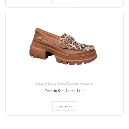
Catálogo
,
Dama
,
Dama
,
Mocasines
,
Mocasines
Mocasín Kata Animal Print
Leer más