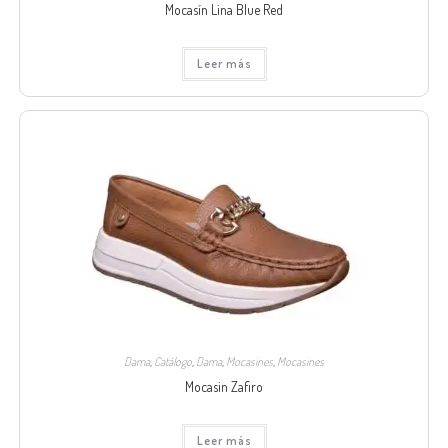
Mocasín Lina Blue Red
Leer más
Dama
,
Catálogo
,
Dama
,
Mocasines
,
Mocasines
Mocasin Zafiro
Leer más